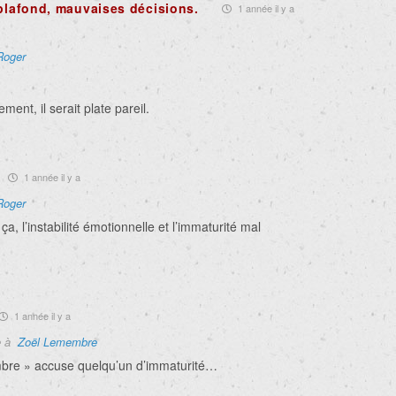
 plafond, mauvaises décisions.
1 année il y a
Roger
ment, il serait plate pareil.
1 année il y a
Roger
a, l’instabilité émotionnelle et l’immaturité mal
1 année il y a
e à
Zoël Lemembre
bre » accuse quelqu’un d’immaturité…