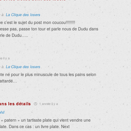
e à
La Clique des losers
e c’est le sujet du post mon coucou!!!!!!!!
éresse pas, passe ton tour et parle nous de Dudu dans
arle de Dudu…..
 il y a
e à
La Clique des losers
ute né pour le plus minuscule de tous les pains selon
d’attardé…
ans les détails
1 année il y a
hil
 patern » un tartisste plate qui vient vendre une
ate. Dans ce cas : un livre plate. Next