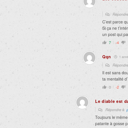
Répondr
C’est parce qu
Si ça ne t’int
un post qui p
7
-4
Qqn
1 année
Répondr
Il est sans do
ta mentalité 
0
-2
Le diable est d
Répondre à
p
Toujours le même «
patante à gosse pl