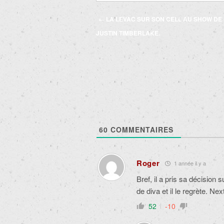
Navigation
←
LA LEVAC SUR SON CELL AU SHOW DE
des
JUSTIN TIMBERLAKE.
articles
60
COMMENTAIRES
Roger
1 année il y a
Bref, il a pris sa décision
de diva et il le regrète. Nex
52
-10