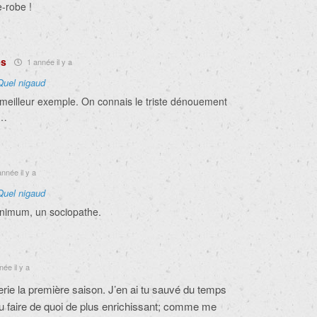
-robe !
es
1 année il y a
Quel nigaud
e meilleur exemple. On connais le triste dénouement
e…
nnée il y a
Quel nigaud
inimum, un sociopathe.
ée il y a
erie la première saison. J’en ai tu sauvé du temps
 pu faire de quoi de plus enrichissant; comme me