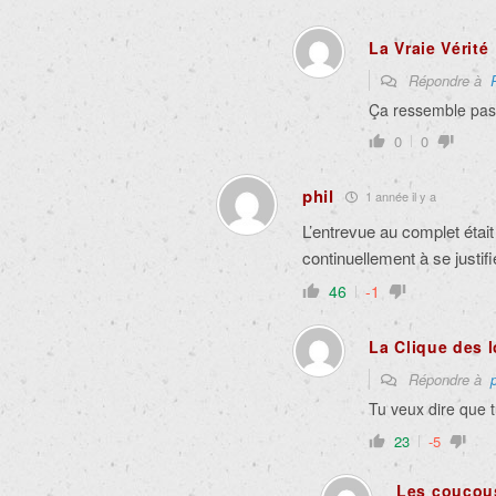
La Vraie Vérité
Répondre à
Ça ressemble pas
0
0
phil
1 année il y a
L’entrevue au complet étai
continuellement à se justifi
46
-1
La Clique des 
Répondre à
p
Tu veux dire que 
23
-5
Les coucous