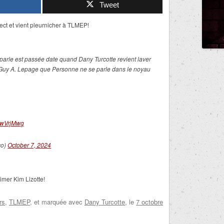
Tweet
rect et vient pleurnicher à TLMEP!
parle est passée date quand Dany Turcotte revient laver
 à Guy A. Lepage que Personne ne se parle dans le noyau
49wVrjMwg
co)
October 7, 2024
’aimer Kim Lizotte!
rs
,
TLMEP
, et marquée avec
Dany Turcotte
, le
7 octobre