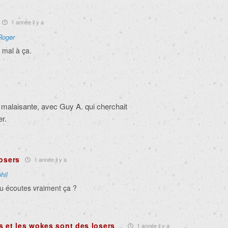
1 année il y a
Roger
 mal à ça.
t malaisante, avec Guy A. qui cherchait
er.
losers
1 année il y a
hil
tu écoutes vraiment ça ?
 et les wokes sont des losers
1 année il y a