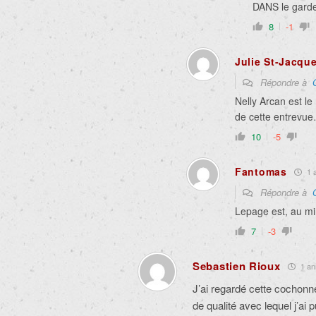
DANS le garde
8
-1
Julie St-Jacqu
Répondre à
Nelly Arcan est l
de cette entrevu
10
-5
Fantomas
1 a
Répondre à
Lepage est, au m
7
-3
Sebastien Rioux
1 ann
J’ai regardé cette cochonn
de qualité avec lequel j’ai