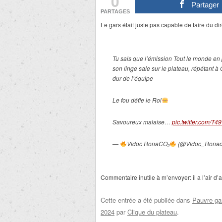
0
Partager
PARTAGES
Le gars était juste pas capable de faire du di
Tu sais que l’émission Tout le monde en 
son linge sale sur le plateau, répétant
dur de l’équipe
Le fou défie le Roi
Savoureux malaise…
pic.twitter.com/T
—
Vidoc RonaCO₂
(@Vidoc_Rona
Commentaire inutile à m’envoyer:
il a l’air d
Cette entrée a été publiée dans
Pauvre ga
2024
par
Clique du plateau
.