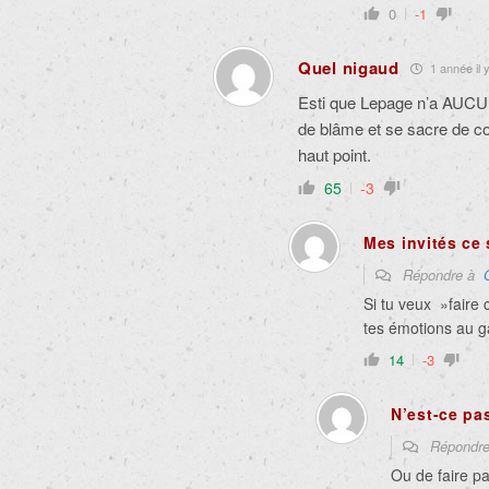
0
-1
Quel nigaud
1 année il 
Esti que Lepage n’a AUCUN
de blâme et se sacre de c
haut point.
65
-3
Mes invités ce 
Répondre à
Si tu veux »faire 
tes émotions au 
14
-3
N’est-ce pa
Répondr
Ou de faire pa