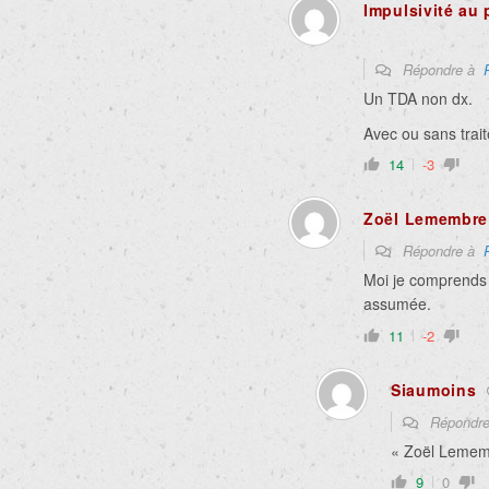
Impulsivité au
Répondre à
Un TDA non dx.
Avec ou sans traite
14
-3
Zoël Lemembre
Répondre à
Moi je comprends ç
assumée.
11
-2
Siaumoins
Répondr
« Zoël Lemem
9
0