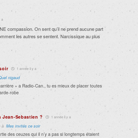
y a
E compassion. On sent qu’il ne prend aucune part
omment les autres se sentent. Narcissique au plus
soir
1 année il y a
Quel nigaud
carrière » a Radio-Can., tu es mieux de placer toutes
garde-robe
s Jean-Sebastien ?
1 année il y a
e à
Mes invités ce soir
rtie des ceuzes qui il n’y a pas si longtemps étaient