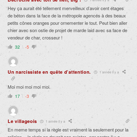
Hey ça aurait été tellement merveilleux d’avoir cent étages
de béton dans la face de la métropole agencés à des beaux
petits cônes oranges pour ornementer le tout. Peut bien aller
chier avec son ostie de projet de marde laid avec sa face de
vendeur de char, crosseur !
32
-5
Un narcissiste en quête d’attention.
1 année il y a
Moi moi moi moi moi.
17
-3
Le villageois
1 année il y a
En meme temps si la règle est vraiment la seulement pour la
religion… la r
è
gle ne devrait pas exister.. par contre il y a