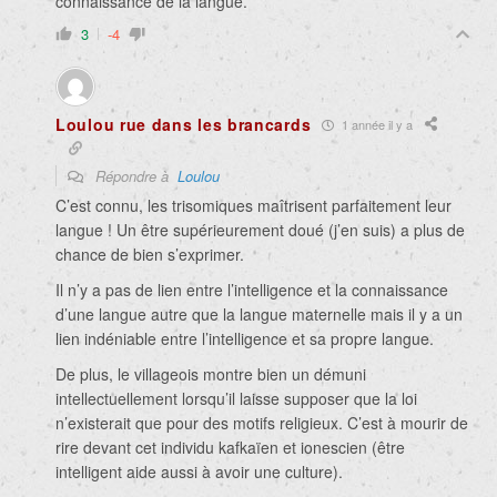
connaissance de la langue.
3
-4
Loulou rue dans les brancards
1 année il y a
Répondre à
Loulou
C’est connu, les trisomiques maîtrisent parfaitement leur
langue ! Un être supérieurement doué (j’en suis) a plus de
chance de bien s’exprimer.
Il n’y a pas de lien entre l’intelligence et la connaissance
d’une langue autre que la langue maternelle mais il y a un
lien indéniable entre l’intelligence et sa propre langue.
De plus, le villageois montre bien un démuni
intellectuellement lorsqu’il laisse supposer que la loi
n’existerait que pour des motifs religieux. C’est à mourir de
rire devant cet individu kafkaïen et ionescien (être
intelligent aide aussi à avoir une culture).