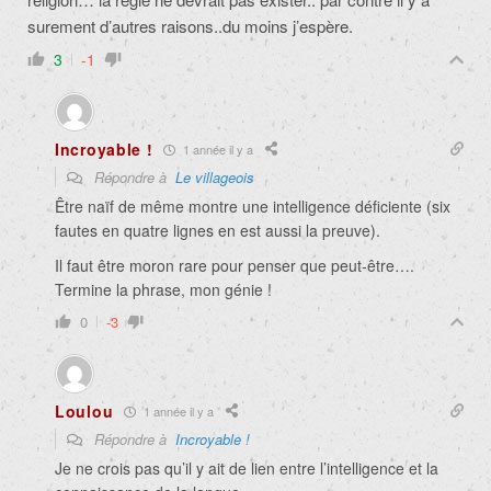
surement d’autres raisons..du moins j’esp
è
re.
3
-1
Incroyable !
1 année il y a
Répondre à
Le villageois
Être naïf de même montre une intelligence déficiente (six
fautes en quatre lignes en est aussi la preuve).
Il faut être moron rare pour penser que peut-être….
Termine la phrase, mon génie !
0
-3
Loulou
1 année il y a
Répondre à
Incroyable !
Je ne crois pas qu’il y ait de lien entre l’intelligence et la