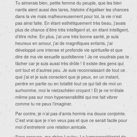
Tu aimerais bien, petite femme du peuple, que les bien
nantis aient aussi des tares, histoire d’égaliser les chances
dans la vie mais malheureusement pour toi, la vie n’est
pas ainsi faite. En étant esthétiquement très beau, j’avais
plus de chance d’être très intelligent et, en étant intelligent,
d’être riche. En plus, j’ai une très bonne santé, je suis
heureux en amour, j’ai de magnifiques enfants, j’ai
développé une intense et profonde vie spirituelle et que
dire de ma vie sexuelle quotidienne ! Je ne voudrais pas te
fâcher car je suis aussi très drôle ! Il existe des gens qui
ont tout et d’autres peu. Je suis reconnaissant de tout ce
que j’ai et je suis conscient que je peux, en un instant,
perdre en partie ou en totalité tout ce qui fait de moi un
surhomme, moi le nietzschéen croyant ! Et je ne m’étale
même pas sur mon hypersensibilité qui me fait vibrer
comme tu ne peux l’imaginer.
Par contre, je n’ai pas d’amis hormis ma douce conjointe.
C’est vrai que je n’en veux pas et que ce serait facile pour
moi d’entretenir une relation amicale.
Sans rancune, ma chère Loulou. Le lumpenprolétariat de