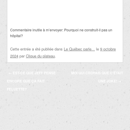
Commentaire inutile à m’envoyer: Pourquoi ne construit-il pas un
hôpital?
Cette entrée a été publiée dans
Le Québec parle...
le
9 octobre
2024
par
Clique du plateau
.
Navigation
←
EST-CE QUE JEFF PENSE
MOI QUI CROYAIS QUE C’ÉTAIT
des
ENCORE QUE ÇA FAIT
UNE JOKE!
→
articles
FELUETTE?