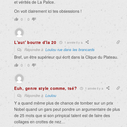
et vérités de La Palice.
On voit clairement ici tes obsessions !
0
0
L'aut' boutte d'la 20
1 année il y a
Répondre à
Loulou rue dans les brancards
Bref, un être supérieur qui écrit dans la Clique du Plateau.
0
0
Euh, genre style comme, tsé?
1 année il y a
Répondre à
Loulou
Y a quand même plus de chance de tomber sur un prix
Nobel quand un gars peut pondre un argumentaire de plus
de 25 mots que si son prinpical talent est de faire des
collages en crottes de nez…