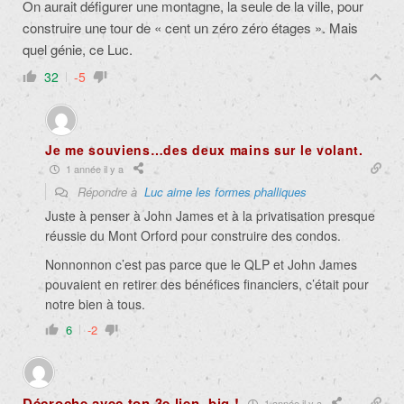
On aurait défigurer une montagne, la seule de la ville, pour
construire une tour de « cent un zéro zéro étages ». Mais
quel génie, ce Luc.
32
-5
Je me souviens…des deux mains sur le volant.
1 année il y a
Répondre à
Luc aime les formes phalliques
Juste à penser à John James et à la privatisation presque
réussie du Mont Orford pour construire des condos.
Nonnonnon c’est pas parce que le QLP et John James
pouvaient en retirer des bénéfices financiers, c’était pour
notre bien à tous.
6
-2
Décroche avec ton 3e lien, big !
1 année il y a