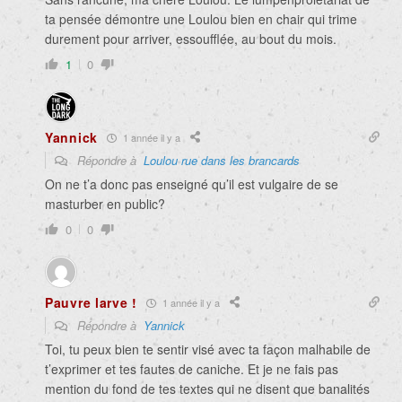
ta pensée démontre une Loulou bien en chair qui trime
durement pour arriver, essoufflée, au bout du mois.
1
0
Yannick
1 année il y a
Répondre à
Loulou rue dans les brancards
On ne t’a donc pas enseigné qu’il est vulgaire de se
masturber en public?
0
0
Pauvre larve !
1 année il y a
Répondre à
Yannick
Toi, tu peux bien te sentir visé avec ta façon malhabile de
t’exprimer et tes fautes de caniche. Et je ne fais pas
mention du fond de tes textes qui ne disent que banalités