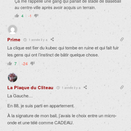
Ça me rappelle une gang qui parlait de stade de Baseball
au centre-ville après avoir acquis un terrain.
4
-1
Prime
1 année il y a
La clique est fier du kubec qui tombe en ruine et qui fait fuir
les gens qui ont l’instinct de bâtir quelque chose.
7
-24
La Plaque du Cliteau
1 année il y a
La Gauche…
En 88, je suis parti en appartement.
À la signature de mon bail, j’avais le choix entre un micro-
onde et une télé comme CADEAU.