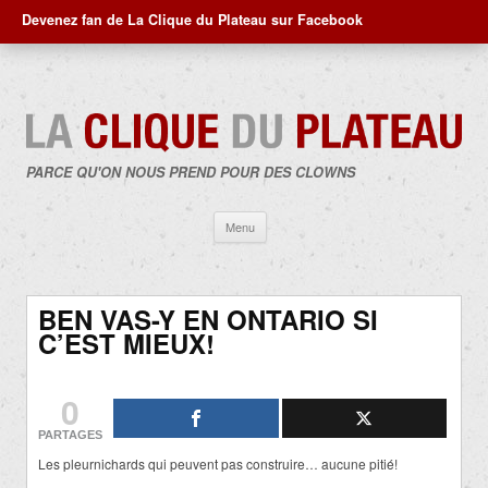
Devenez fan de La Clique du Plateau sur Facebook
PARCE QU'ON NOUS PREND POUR DES CLOWNS
Aller
Menu
au
contenu
BEN VAS-Y EN ONTARIO SI
C’EST MIEUX!
0
PARTAGES
Les pleurnichards qui peuvent pas construire… aucune pitié!