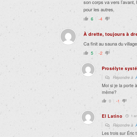
son corps va vers l’avant, l
pour les autres.
6
-4
À drette, toujours à dr
Ca finit au sauna du villag
5
-2
Prosélyte syst
Répondre à
Moi si je la porte
même?
0
-1
El Latino
1 an
Répondre à
Les trois sur Éric