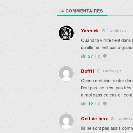
14
COMMENTAIRES
Yannick
1 année il y a
Quand ta virilité tient dans
qu’elle ne tient pas à gran
27
0
Boffff
1 année il y a
Chose certaine, rester derr
l’est pas, ce n’est pas trè
à moi dans ce cas-ci, comm
12
0
Oeil de lynx
1 année il y
Ils ne sont pas assis comm