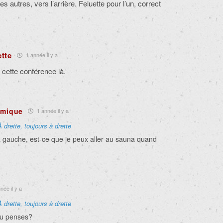
es autres, vers l’arrière. Feluette pour l’un, correct
ette
1 année il y a
e cette conférence là.
émique
1 année il y a
À drette, toujours à drette
 à gauche, est-ce que je peux aller au sauna quand
née il y a
À drette, toujours à drette
 tu penses?