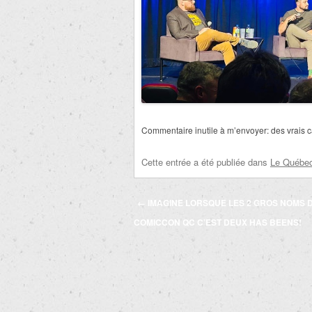
Commentaire inutile à m’envoyer: des vrais 
Cette entrée a été publiée dans
Le Québec 
Navigation
←
IMAGINE LORSQUE LES 2 GROS NOMS 
des
COMICCON QC C’EST DEUX HAS BEENS!
articles