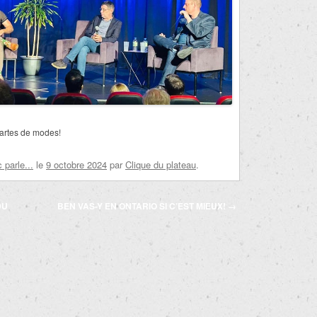
cartes de modes!
parle...
le
9 octobre 2024
par
Clique du plateau
.
DU
BEN VAS-Y EN ONTARIO SI C’EST MIEUX!
→