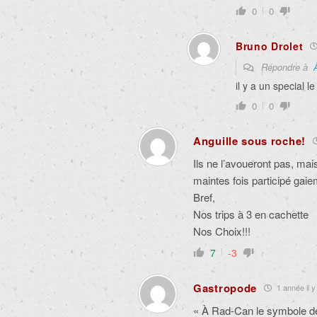
0
0
Bruno Drolet
Répondre à
il y a un special le
0
0
Anguille sous roche!
Ils ne l’avoueront pas, mai
maintes fois participé gaie
Bref,
Nos trips à 3 en cachette
Nos Choix!!!
7
-3
Gastropode
1 année il y
« À Rad-Can le symbole de 