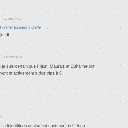
1 année il y a
À drette, toujours à drette
 jeudi.
1 année il y a
s je suis certain que Fillion, Maurais et Duhaime ont
ment et activement à des trips à 3.
 a
la feluettitude assise est sans contredit Jean-