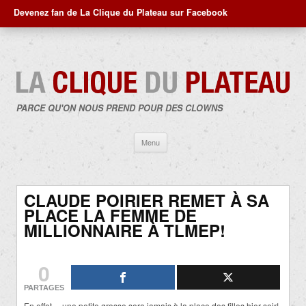
Devenez fan de La Clique du Plateau sur Facebook
PARCE QU'ON NOUS PREND POUR DES CLOWNS
Aller
Menu
au
contenu
CLAUDE POIRIER REMET À SA
PLACE LA FEMME DE
MILLIONNAIRE À TLMEP!
0
PARTAGES
En effet… une petite grosse sera jamais à la place des filles hier soir!