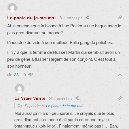
Le pacte du je-me-moi
1 année il y a
Ai-je entendu que la blonde à Luc Poirier a une bague avec le
plus gros diamant au monde?
L’industrie du vide à son meilleur. Belle gang de potiches.
Il n’y a que la femme de Russell Martin qui semblait avoir un
peu de gêne à flasher l’argent de son conjoint. C’est tout à
son honneur!
36
0
La Vraie Vérité
1 année il y a
Répondre à
Le pacte du je-me-moi
Moi aussi ça m’a un peu surpris. Je croyais que le plus
gros diamant au monde était sur la couronne royale
britannique ( koh-I-nor). Finalement, même pas ! … Bah,