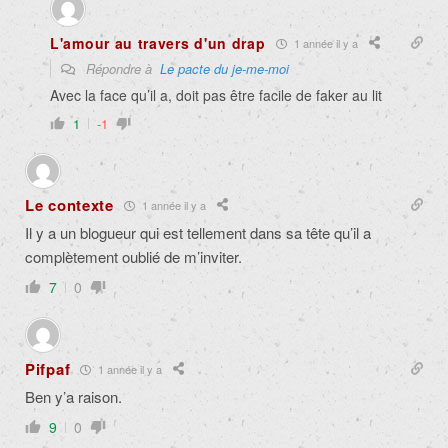
L'amour au travers d'un drap
1 année il y a
Répondre à
Le pacte du je-me-moi
Avec la face qu’il a, doit pas être facile de faker au lit
1
-1
Le contexte
1 année il y a
Il y a un blogueur qui est tellement dans sa tête qu’il a
complètement oublié de m’inviter.
7
0
Pifpaf
1 année il y a
Ben y’a raison.
9
0