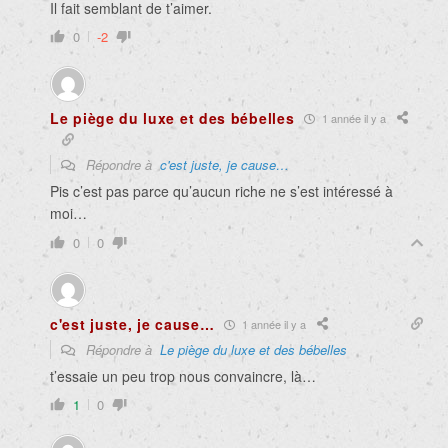
Il fait semblant de t’aimer.
0
-2
Le piège du luxe et des bébelles
1 année il y a
Répondre à
c'est juste, je cause…
Pis c’est pas parce qu’aucun riche ne s’est intéressé à
moi…
0
0
c'est juste, je cause…
1 année il y a
Répondre à
Le piège du luxe et des bébelles
t’essaie un peu trop nous convaincre, là…
1
0