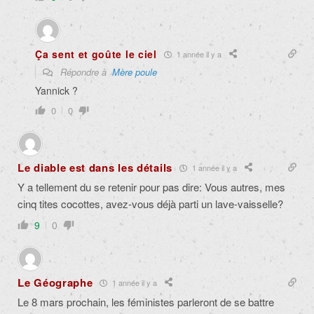
Ça sent et goûte le ciel
1 année il y a
Répondre à
Mère poule
Yannick ?
0
0
Le diable est dans les détails
1 année il y a
Y a tellement du se retenir pour pas dire: Vous autres, mes
cinq tites cocottes, avez-vous déjà parti un lave-vaisselle?
9
0
Le Géographe
1 année il y a
Le 8 mars prochain, les féministes parleront de se battre