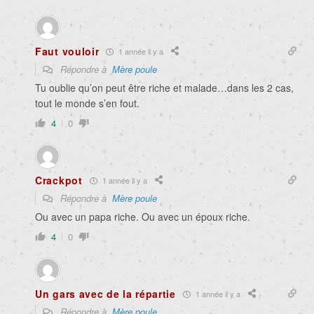
Faut vouloir
1 année il y a
Répondre à
Mère poule
Tu oublie qu’on peut être riche et malade…dans les 2 cas,
tout le monde s’en fout.
4
0
Crackpot
1 année il y a
Répondre à
Mère poule
Ou avec un papa riche. Ou avec un époux riche.
4
0
Un gars avec de la répartie
1 année il y a
Répondre à
Mère poule