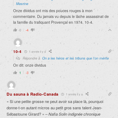
Mesrine
Onze dividus ont mis des pouces rouges à mon
commentaire. Du jamais vu depuis le lâche assassinat de
la famille du trafiquant Provençal en 1974. 10-4.
0
-4
10-4
1 année il y a
Répondre à
On a les héros et les tribuns que l’on mérite
On dit: onze dividus
1
-3
Du sauna à Radio-Canada
1 année il y a
« Si une petite grosse ne peut avoir sa place là, pourquoi
donne-t-on autant micros au petit gros sans talent Jean-
Sébastoune Girard? » –
Nafia Solin indignée chronique