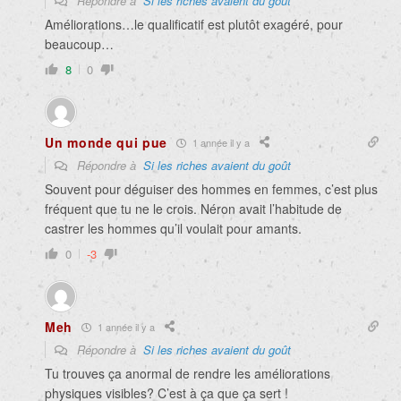
Répondre à
Si les riches avaient du goût
Améliorations…le qualificatif est plutôt exagéré, pour
beaucoup…
8
0
Un monde qui pue
1 année il y a
Répondre à
Si les riches avaient du goût
Souvent pour déguiser des hommes en femmes, c’est plus
fréquent que tu ne le crois. Néron avait l’habitude de
castrer les hommes qu’il voulait pour amants.
0
-3
Meh
1 année il y a
Répondre à
Si les riches avaient du goût
Tu trouves ça anormal de rendre les améliorations
physiques visibles? C’est à ça que ça sert !