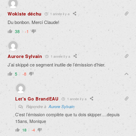
Wokiste déchu
1 année il y a
Du bonbon. Merci Claude!
38
-1
Aurore Sylvain
1 année il y a
J’ai skippé ce segment inutile de l’émission d’hier.
5
-8
Let's Go BrandEAU
1 année il y a
Répondre à
Aurore Sylvain
C’est l’émission complète que tu dois skipper….depuis
15ans, Monique
18
-4