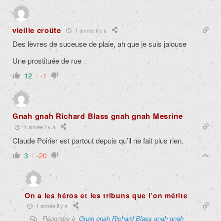
vieille croûte
1 année il y a
Des lèvres de suceuse de plaie, ah que je suis jalouse
Une prostituée de rue
12
-1
Gnah gnah Richard Blass gnah gnah Mesrine
1 année il y a
Claude Poirier est partout depuis qu’il ne fait plus rien.
3
-20
On a les héros et les tribuns que l’on mérite
1 année il y a
Répondre à
Gnah gnah Richard Blass gnah gnah