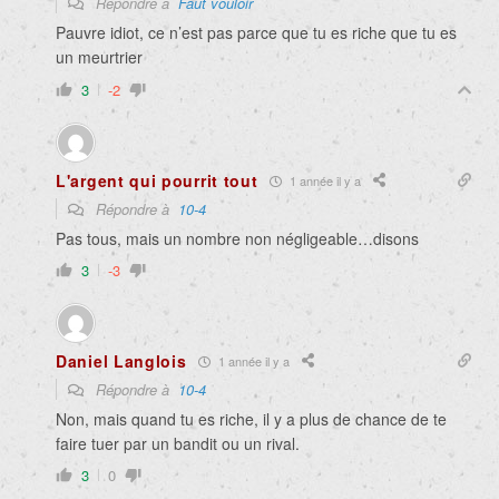
Répondre à
Faut vouloir
Pauvre idiot, ce n’est pas parce que tu es riche que tu es
un meurtrier
3
-2
L'argent qui pourrit tout
1 année il y a
Répondre à
10-4
Pas tous, mais un nombre non négligeable…disons
3
-3
Daniel Langlois
1 année il y a
Répondre à
10-4
Non, mais quand tu es riche, il y a plus de chance de te
faire tuer par un bandit ou un rival.
3
0