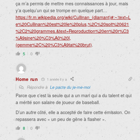
ça m’a permis de mettre mes connaissances à jour, mais
y’a quelqu’un qui se trompe en quelque part…
https://fr.m.wikipedia.org/wiki/Cullinan_(diamant)#:~:text=L
e%20Cullinan%20est%20le%20plus,%2C%20soit%20621
%2C2%20grammes.&text=Reproduction%20en%20r%C3
%A9sine%20%C3%A0%20l,
(gemme%2C%20%C3%A9tat%20brut)
.
5
0
Home run
1 année il y a
Répondre à
Le pacte du je-me-moi
Parce que c’est la seule qui a un mari qui a du talent et qui
a mérité son salaire de joueur de baseball.
D’un autre côté, elle a accepté de faire cette émission. On
repassera avec « un peu de gêne à flasher ».
8
0