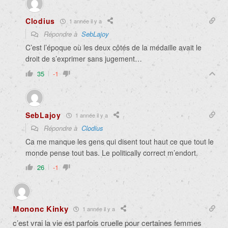
Clodius
1 année il y a
Répondre à
SebLajoy
C’est l’époque où les deux côtés de la médaille avait le
droit de s’exprimer sans jugement…
35
-1
SebLajoy
1 année il y a
Répondre à
Clodius
Ca me manque les gens qui disent tout haut ce que tout le
monde pense tout bas. Le politically correct m’endort.
26
-1
Mononc Kinky
1 année il y a
c’est vrai la vie est parfois cruelle pour certaines femmes