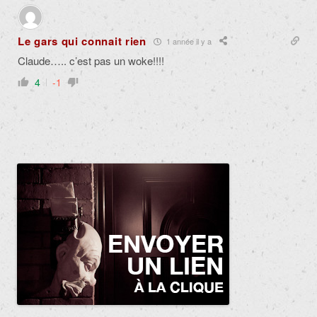
Le gars qui connait rien
1 année il y a
Claude….. c’est pas un woke!!!!
4
-1