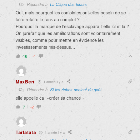
Répondre à
La Clique des losers
Oui, mais pourquoi les conjointes ont-elles besoin de se
faire refaire le rack au complet ?
Pourquoi la marque de l’esclavage apparaît-elle ici et là ?
On jurerait que les améliorations sont volontairement
visibles, comme pour mettre en évidence les
investissements mis-dessus…
16
-1
MaxBert
1 année il y a
Répondre à
Si les riches avaient du goût
elle appelle ca »créer sa chance »
7
-2
Tarlatata
1 année il y a