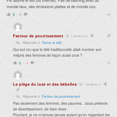
Pis allume le feu (ou internet). Pas de bashing avec du
monde faux, des émissions plattes et de monde con.
5
0
Facteur de pourrissement
1 année il y a
Répondre à
Farme la télé
Qui eut cru que la télé traditionnelle allait montrer son
mépris des femmes de façon aussi crue ?
2
-1
Le piège du luxe et des bébelles
1 année il y a
Répondre à
Facteur de pourrissement
Pas seulement des femmes, des pauvres…sous prétexte
de divertissement, de faire rêver.
Pourtant, je ne m’amuse jamais autant qu’en regardant les