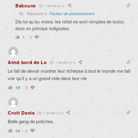
Baboune
1 année il y a
Répondre à
Facteur de pourrissement
Dis-toi qu’au moins, les refait-es sont remplies de botox,
donc en principe indigestes.
1
0
Aimé bord de Lo
1 année il y a
Le fait de devoir montrer leur richesse à tout le monde me fait
voir qu’il y a un grand vide dans leur vie
19
0
Crott Denis
1 année il y a
Belle gang de potiches.
14
0