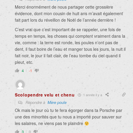
Merci énormément de nous partager cette grossière
évidence, dont mon cousin de huit ans m’avait également
fait part lors du réveillon de Noël de l’année dernière !
C’est vrai que c’est important de se rappeler, une fois de
temps en temps, les choses qui comptent vraiment dans la
vie, comme : la terre est ronde, les poules n’ont pas de
dent, il faut boire de l’eau et manger tous les jours, la nuit il
fait noir, le jour il fait clair, de l’eau tombe du ciel quand il
pleut, etc.
4
-1
Scolopendre velu et chenu
1 année il y a
Répondre à
Mère poule
Ok mais le jour où tu te fera égorger dans ta Porsche par
une des minorités que tu nous a importé pour sauver sur
les salaires, ne viens pas te plaindre
3
0