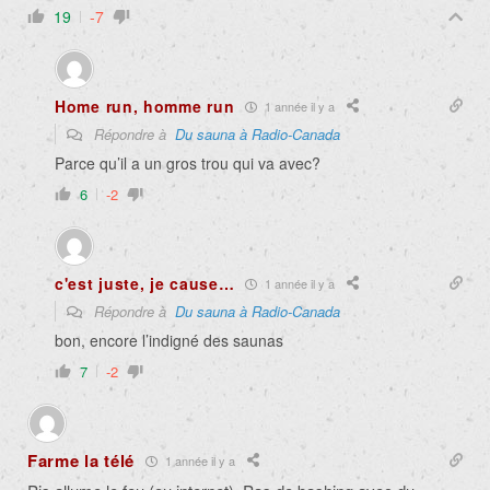
19
-7
Home run, homme run
1 année il y a
Répondre à
Du sauna à Radio-Canada
Parce qu’il a un gros trou qui va avec?
6
-2
c'est juste, je cause…
1 année il y a
Répondre à
Du sauna à Radio-Canada
bon, encore l’indigné des saunas
7
-2
Farme la télé
1 année il y a