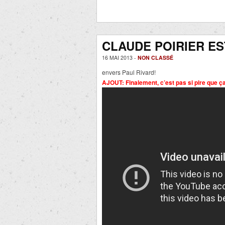
CLAUDE POIRIER E
16 MAI 2013 -
NON CLASSÉ
envers Paul Rivard!
AJOUT: Finalement, c’est pas si pire que ç