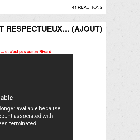
41 RÉACTIONS
ST RESPECTUEUX… (AJOUT)
a… et c’est pas contre Rivard!