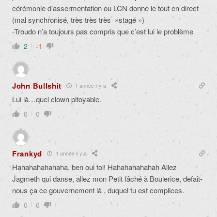
cérémonie d’assermentation ou LCN donne le tout en direct
(mal synchronisé, très très très »stagé »)
-Troudo n’a toujours pas compris que c’est lui le problème
2
-1
John Bullshit
1 année il y a
Lui là…quel clown pitoyable.
0
0
Frankyd
1 année il y a
Hahahahahahaha, ben oui toi! Hahahahahahah Allez
Jagmeth qui danse, allez mon Petit fâché à Boulerice, defait-
nous ça ce gouvernement là , duquel tu est complices.
0
0