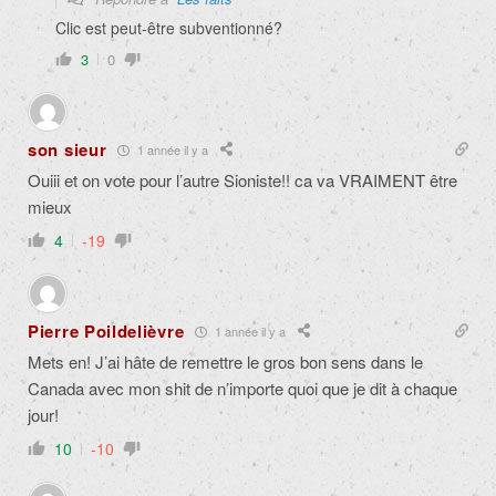
Clic est peut-être subventionné?
3
0
son sieur
1 année il y a
Ouiii et on vote pour l’autre Sioniste!! ca va VRAIMENT être
mieux
4
-19
Pierre Poildelièvre
1 année il y a
Mets en! J’ai hâte de remettre le gros bon sens dans le
Canada avec mon shit de n’importe quoi que je dit à chaque
jour!
10
-10