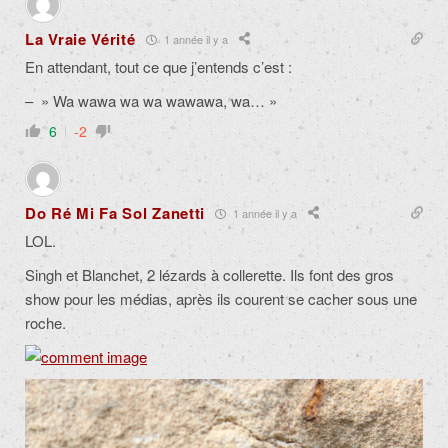
La Vraie Vérité
1 année il y a
En attendant, tout ce que j’entends c’est :
– » Wa wawa wa wa wawawa, wa… »
6
-2
Do Ré Mi Fa Sol Zanetti
1 année il y a
LOL.
Singh et Blanchet, 2 lézards à collerette. Ils font des gros
show pour les médias, après ils courent se cacher sous une
roche.