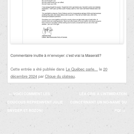
Commentaire inutile à m’envoyer: c’est vrai la Maserati?
Cette entrée a été publiée dans
Le Québec parle...
le
20
décembre 2024
par
Clique du plateau
.
Navigation
←
VOICI COMMENT LES
LÉA CRIE À L’INTIMIDATION
des
COUCOUS REPRENNENT JULIE
CONCERNANT UN NO-NAME DU
articles
SNYDER ET ROZON!
PQ!
→