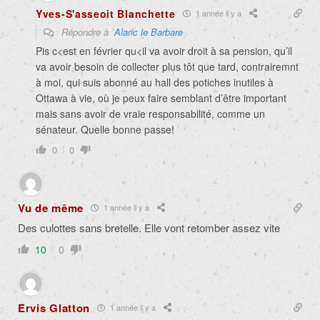
Yves-S'asseoit Blanchette
1 année il y a
Répondre à
Alaric le Barbare
Pis c<est en février qu<il va avoir droit à sa pension, qu’il
va avoir besoin de collecter plus tôt que tard, contrairemnt
à moi, qui suis abonné au hall des potiches inutiles à
Ottawa à vie, où je peux faire semblant d’être important
mais sans avoir de vraie responsabilité, comme un
sénateur. Quelle bonne passe!
0
0
Vu de même
1 année il y a
Des culottes sans bretelle. Elle vont retomber assez vite
10
0
Ervis Glatton
1 année il y a