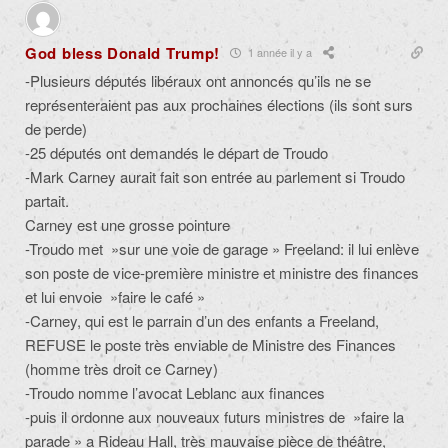
God bless Donald Trump!
1 année il y a
-Plusieurs députés libéraux ont annoncés qu’ils ne se
représenteraient pas aux prochaines élections (ils sont surs
de perde)
-25 députés ont demandés le départ de Troudo
-Mark Carney aurait fait son entrée au parlement si Troudo
partait.
Carney est une grosse pointure
-Troudo met »sur une voie de garage » Freeland: il lui enlève
son poste de vice-première ministre et ministre des finances
et lui envoie »faire le café »
-Carney, qui est le parrain d’un des enfants a Freeland,
REFUSE le poste très enviable de Ministre des Finances
(homme très droit ce Carney)
-Troudo nomme l’avocat Leblanc aux finances
-puis il ordonne aux nouveaux futurs ministres de »faire la
parade » a Rideau Hall, très mauvaise pièce de théâtre,