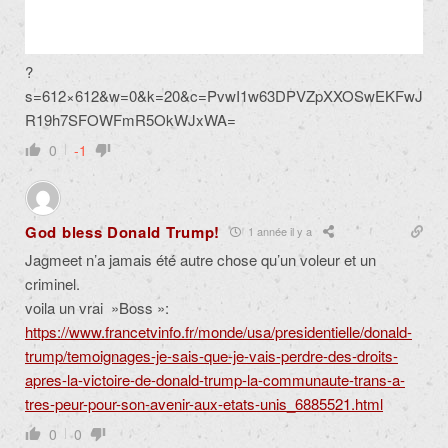
?
s=612×612&w=0&k=20&c=PvwI1w63DPVZpXXOSwEKFwJ
R19h7SFOWFmR5OkWJxWA=
0
-1
God bless Donald Trump!
1 année il y a
Jagmeet n’a jamais été autre chose qu’un voleur et un
criminel.
voila un vrai »Boss »:
https://www.francetvinfo.fr/monde/usa/presidentielle/donald-
trump/temoignages-je-sais-que-je-vais-perdre-des-droits-
apres-la-victoire-de-donald-trump-la-communaute-trans-a-
tres-peur-pour-son-avenir-aux-etats-unis_6885521.html
0
0