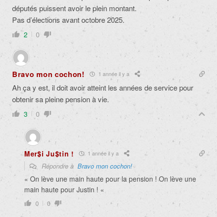
députés puissent avoir le plein montant.
Pas d’élections avant octobre 2025.
2
0
Bravo mon cochon!
1 année il y a
Ah ça y est, il doit avoir atteint les années de service pour
obtenir sa pleine pension à vie.
3
0
Mer$i Ju$tin !
1 année il y a
Répondre à
Bravo mon cochon!
« On lève une main haute pour la pension ! On lève une
main haute pour Justin ! «
0
0