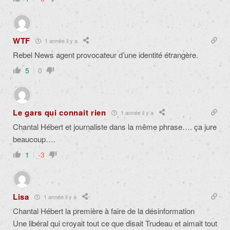
WTF
1 année il y a
Rebel News agent provocateur d’une identité étrangère.
5
0
Le gars qui connait rien
1 année il y a
Chantal Hébert et journaliste dans la même phrase…. ça jure
beaucoup….
1
-3
Lisa
1 année il y a
Chantal Hébert la première à faire de la désinformation
Une libéral qui croyait tout ce que disait Trudeau et aimait tout