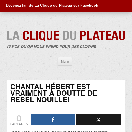
Devenez fan de La Clique du Plateau sur Facebook
PARCE QU'ON NOUS PREND POUR DES CLOWNS
Aller
Menu
au
contenu
CHANTAL HÉBERT EST
VRAIMENT À BOUTTE DE
REBEL NOUILLE!
0
PARTAGES
Particulier qu’une journaliste qui veut des réponses se sauve