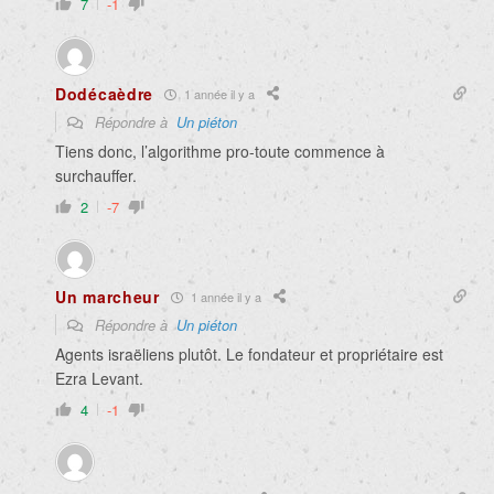
7
-1
Dodécaèdre
1 année il y a
Répondre à
Un piéton
Tiens donc, l’algorithme pro-toute commence à
surchauffer.
2
-7
Un marcheur
1 année il y a
Répondre à
Un piéton
Agents israëliens plutôt. Le fondateur et propriétaire est
Ezra Levant.
4
-1