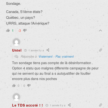
Sondage.
Canada, 51ième états?
Québec, un pays?
URRS, attaque l’Amérique?
1
-3
Untel
1 année il y a
Répondre à
Vraiement - Pas vraiment
Ton sondage tiens pas compte de là désinformation .
Option 4 statu quo malgres differente campagne de peur
qui ne servent qu au final a s autojustifier de fouiller
encore plus dans nos poches
0
0
Le TDS accoté ! !
1 année il y a