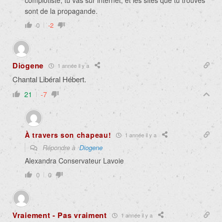
complotiste, tu vas sur internet, et les sites que tu trouves
sont de la propagande.
0
-2
Diogene
1 année il y a
Chantal Libéral Hébert.
21
-7
À travers son chapeau!
1 année il y a
Répondre à
Diogene
Alexandra Conservateur Lavoie
0
0
Vraiement - Pas vraiment
1 année il y a