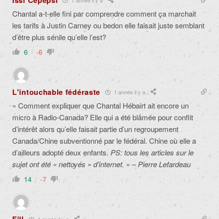
Issi Cépepsi
Chantal a-t-elle fini par comprendre comment ça marchait
les tarifs à Justin Carney ou bedon elle faisait juste semblant
d’être plus sénile qu’elle l’est?
6
-6
L'intouchable fédéraste
1 année il y a
« Comment expliquer que Chantal Hébairt ait encore un
micro à Radio-Canada? Elle qui a été blâmée pour conflit
d’intérêt alors qu’elle faisait partie d’un regroupement
Canada/Chine subventionné par le fédéral. Chine où elle a
d’ailleurs adopté deux enfants.
PS: tous les articles sur le
sujet ont été « nettoyés » d’internet.
» –
Pierre Lefardeau
14
-7
1 année il y a