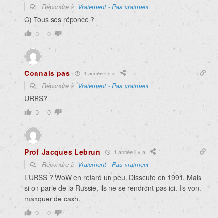
Répondre à
Vraiement - Pas vraiment
C) Tous ses réponce ?
0
0
Connais pas
1 année il y a
Répondre à
Vraiement - Pas vraiment
URRS?
0
0
Prof Jacques Lebrun
1 année il y a
Répondre à
Vraiement - Pas vraiment
L’URSS ? WoW en retard un peu. Dissoute en 1991. Mais
si on parle de la Russie, ils ne se rendront pas ici. Ils vont
manquer de cash.
0
0