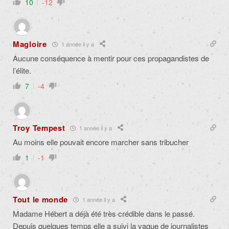
10
-12
Magloire
1 année il y a
Aucune conséquence à mentir pour ces propagandistes de
l’élite.
7
-4
Troy Tempest
1 année il y a
Au moins elle pouvait encore marcher sans tribucher
1
-1
Tout le monde
1 année il y a
Madame Hébert a déjà été très crédible dans le passé.
Depuis quelques temps elle a suivi la vague de journalistes