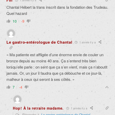
Fill
Chantal Hébert la trans inscrit dans la fondation des Trudeau.
Quel hazard
10
-9
Le gastro-entérologue de Chantal
1 année il y a
« Ma patiente est affligée d’une énorme envie de couler un
bronze depuis au moins 40 ans. Ça s’entend très bien
lorsqu’elle parle : on sent que ça s’en vient, mais ça n’aboutit
jamais. Or, un jour il faudra que ça débouche et ce jour-là,
malheur à ceux qui seront à ses côtés. »
7
-4
Hop! À la retraite madame.
1 année il y a
Répondre à
Le gastro-entérologue de Chantal