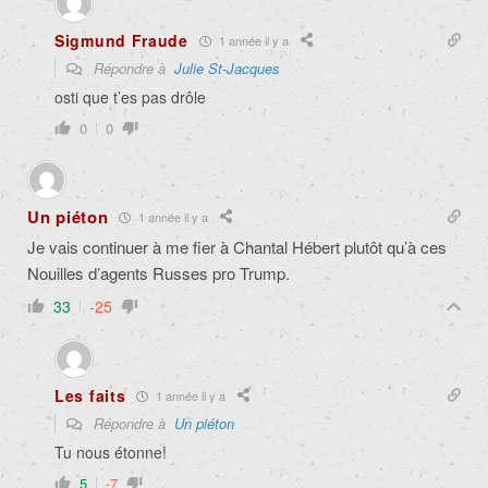
Sigmund Fraude
1 année il y a
Répondre à
Julie St-Jacques
osti que t’es pas drôle
0
0
Un piéton
1 année il y a
Je vais continuer à me fier à Chantal Hébert plutôt qu’à ces
Nouilles d’agents Russes pro Trump.
33
-25
Les faits
1 année il y a
Répondre à
Un piéton
Tu nous étonne!
5
-7