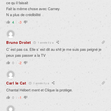
ce qu il faisait
Fait la même chose avec Carney
N a plus de crédibilité
4
-3
Bruno Drolet
1 année il y a
C’ est pas ca. Elle s’ est dit au shit je me suis pas peigné je
peux pas passer a la TV
0
-2
Carl le Cat
1 année il y a
Chantal Hébert ment et Clique la protège.
0
-1