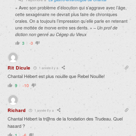
« Avec son problème d’élocution qui s’aggrave avec l’âge,
cette sexagénaire ne devrait plus faire de chroniques
orales. On a toujours l’impression qu’elle parle en retenant
une mottée de morve entre ses dents. » –
Un prof de
diction non genré au Cégep du Vieux
3
-3
Rit Dicule
1 année il y a
Chantal Hébert est plus nouille que Rebel Nouille!
9
-10
Richard
1 année il y a
Chantal Hébert la tr@ns de la fondation des Trudeau. Quel
hasard ?
1
-6