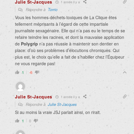
Julie St-Jacques
1 année il y a
Répondre à
Torrio
Vous les hommes-déchets-toxiques de La Clique êtes
tellement méprisants à l’égard de cette impartiale
journaliste sexagénaire. Elle qui n’a pas eu le temps de se
refaire teindre les racines, et dont la mauvaise application
de
Polygrip
n’a pas réussie à maintenir son dentier en
place: d’où ses problèmes d’élocutions chroniques. Qui
plus est, le choix qu’elle a fait de s’habiller chez l’Équipeur
ne vous regarde pas!
1
-6
Julie St-Jacques
1 année il y a
Répondre à
Julie St-Jacques
Si au moins la vraie JSJ parlait ainsi, on rirait.
1
0