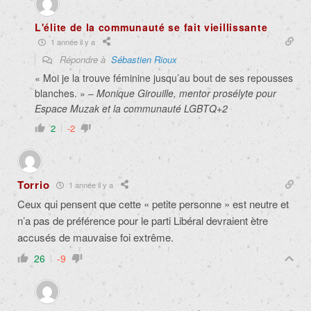
L'élite de la communauté se fait vieillissante
1 année il y a
Répondre à
Sébastien Rioux
« Moi je la trouve féminine jusqu’au bout de ses repousses
blanches. » –
Monique Girouille, mentor prosélyte pour
Espace Muzak et la communauté LGBTQ+2
2
-2
Torrio
1 année il y a
Ceux qui pensent que cette « petite personne » est neutre et
n’a pas de préférence pour le parti Libéral devraient ètre
accusés de mauvaise foi extrême.
26
-9