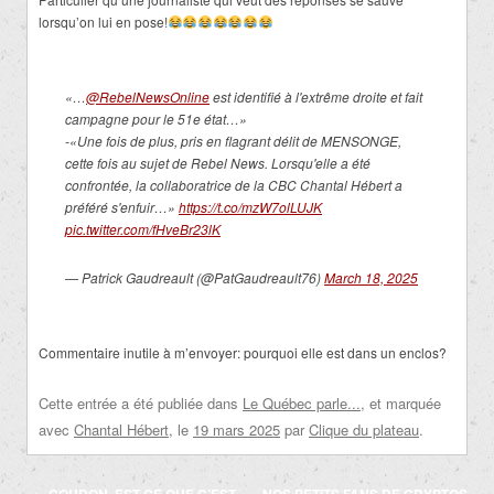
lorsqu’on lui en pose!
«…
@RebelNewsOnline
est identifié à l'extrême droite et fait
campagne pour le 51e état…»
-«Une fois de plus, pris en flagrant délit de MENSONGE,
cette fois au sujet de Rebel News. Lorsqu'elle a été
confrontée, la collaboratrice de la CBC Chantal Hébert a
préféré s'enfuir…»
https://t.co/mzW7olLUJK
pic.twitter.com/fHveBr23lK
— Patrick Gaudreault (@PatGaudreault76)
March 18, 2025
Commentaire inutile à m’envoyer: pourquoi elle est dans un enclos?
Cette entrée a été publiée dans
Le Québec parle...
, et marquée
avec
Chantal Hébert
, le
19 mars 2025
par
Clique du plateau
.
Navigation