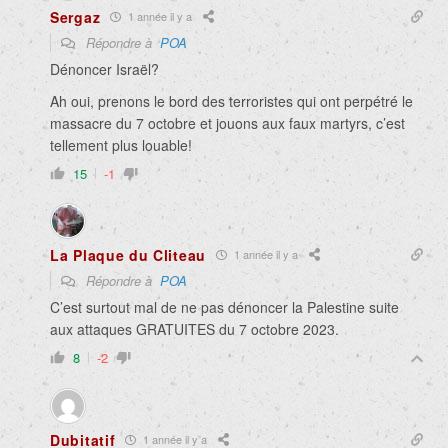
Sergaz
1 année il y a
Répondre à
POA
Dénoncer Israël?
Ah oui, prenons le bord des terroristes qui ont perpétré le
massacre du 7 octobre et jouons aux faux martyrs, c’est
tellement plus louable!
15
-1
La Plaque du Cliteau
1 année il y a
Répondre à
POA
C’est surtout mal de ne pas dénoncer la Palestine suite
aux attaques GRATUITES du 7 octobre 2023.
8
-2
Dubitatif
1 année il y a