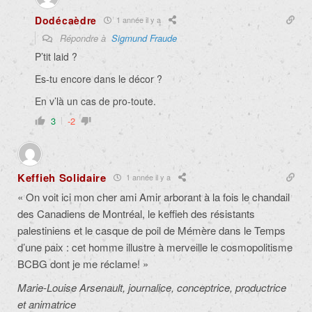
Dodécaèdre
1 année il y a
Répondre à
Sigmund Fraude
P’tit laid ?
Es-tu encore dans le décor ?
En v’là un cas de pro-toute.
3
-2
Keffieh Solidaire
1 année il y a
« On voit ici mon cher ami Amir arborant à la fois le chandail
des Canadiens de Montréal, le keffieh des résistants
palestiniens et le casque de poil de Mémère dans le Temps
d’une paix : cet homme illustre à merveille le cosmopolitisme
BCBG dont je me réclame! »
Marie-Louise Arsenault, journalice, conceptrice, productrice
et animatrice