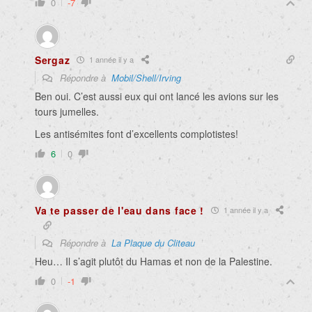
0
-7
Sergaz
1 année il y a
Répondre à
Mobil/Shell/Irving
Ben oui. C’est aussi eux qui ont lancé les avions sur les
tours jumelles.
Les antisémites font d’excellents complotistes!
6
0
Va te passer de l'eau dans face !
1 année il y a
Répondre à
La Plaque du Cliteau
Heu… Il s’agit plutôt du Hamas et non de la Palestine.
0
-1