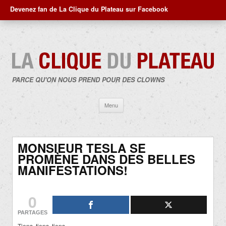
Devenez fan de La Clique du Plateau sur Facebook
PARCE QU'ON NOUS PREND POUR DES CLOWNS
Aller
Menu
au
contenu
MONSIEUR TESLA SE
PROMÈNE DANS DES BELLES
MANIFESTATIONS!
0
PARTAGES
Tiens, tiens, tiens…