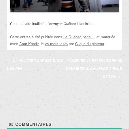
Commentaire inutile à m’envoyer: Québec islamiste…
Cette entrée a été publiée dans
Le Québec parle...
, et marquée
avec
Amir Khadir
, le
25 mars 2025
par
Clique du plateau
.
Navigation
←
ÇA VA VOTER CARNEY DANS
POILIEVRE VA PAYER LES FRAIS
des
NOS RPA!
DES LIBÉRAUX AU FACE-À-FACE
articles
DE TVA!
→
65
COMMENTAIRES