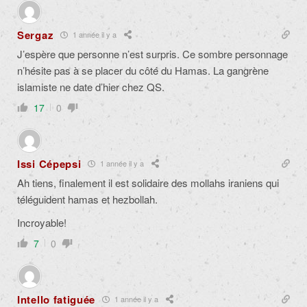
Sergaz
1 année il y a
J’espère que personne n’est surpris. Ce sombre personnage
n’hésite pas à se placer du côté du Hamas. La gangrène
islamiste ne date d’hier chez QS.
17
0
Issi Cépepsi
1 année il y a
Ah tiens, finalement il est solidaire des mollahs iraniens qui
téléguident hamas et hezbollah.
Incroyable!
7
0
Intello fatiguée
1 année il y a