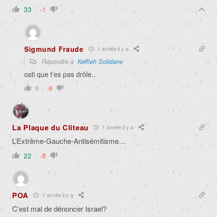
33
-1
Sigmund Fraude
1 année il y a
Répondre à
Keffieh Solidaire
osti que t’es pas drôle..
0
-8
La Plaque du Cliteau
1 année il y a
L’Extrême-Gauche-Antisémitisme…
22
-8
POA
1 année il y a
C’est mal de dénoncer Israel?