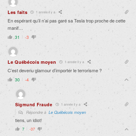
Les faits
1 année il y a
En espérant qu’il n’ai pas garé sa Tesla trop proche de cette
manif…
31
-3
Le Québécois moyen
1 année il y a
C’est devenu glamour d’importer le terrorisme ?
30
-4
Sigmund Fraude
1 année il y a
Répondre à
Le Québécois moyen
tiens, un idiot!
7
-37