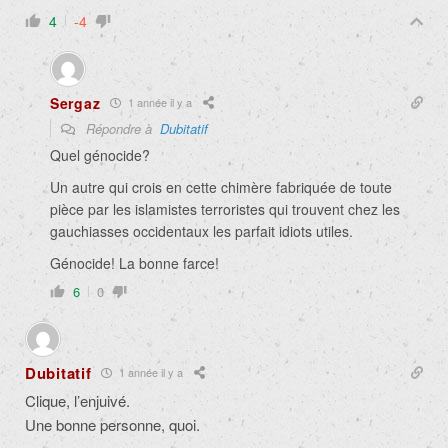
4
-4
Sergaz
1 année il y a
Répondre à
Dubitatif
Quel génocide?
Un autre qui crois en cette chimère fabriquée de toute
pièce par les islamistes terroristes qui trouvent chez les
gauchiasses occidentaux les parfait idiots utiles.
Génocide! La bonne farce!
6
0
Dubitatif
1 année il y a
Clique, l’enjuivé.
Une bonne personne, quoi.