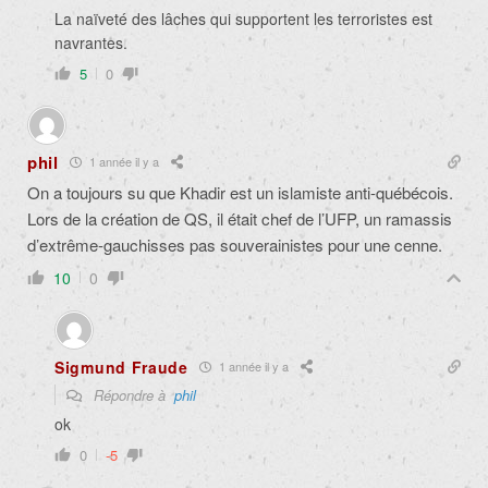
La naïveté des lâches qui supportent les terroristes est
navrantes.
5
0
phil
1 année il y a
On a toujours su que Khadir est un islamiste anti-québécois.
Lors de la création de QS, il était chef de l’UFP, un ramassis
d’extrême-gauchisses pas souverainistes pour une cenne.
10
0
Sigmund Fraude
1 année il y a
Répondre à
phil
ok
0
-5