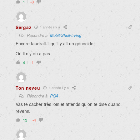
1
-8
Sergaz
1 année il y a
Répondre à
Mobil/Shell/Irving
Encore faudrait-il qu’il y ait un génocide!
Or, il n’y en a pas.
4
-1
Ton neveu
1 année il y a
Répondre à
POA
Vas te cacher très loin et attends qu’on te dise quand
revenir.
13
-4