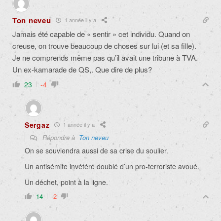
Ton neveu
1 année il y a
Jamais été capable de « sentir » cet individu. Quand on
creuse, on trouve beaucoup de choses sur lui (et sa fille).
Je ne comprends même pas qu’il avait une tribune à TVA.
Un ex-kamarade de QS,. Que dire de plus?
23
-4
Sergaz
1 année il y a
Répondre à
Ton neveu
On se souviendra aussi de sa crise du soulier.
Un antisémite invétéré doublé d’un pro-terroriste avoué.
Un déchet, point à la ligne.
14
-2