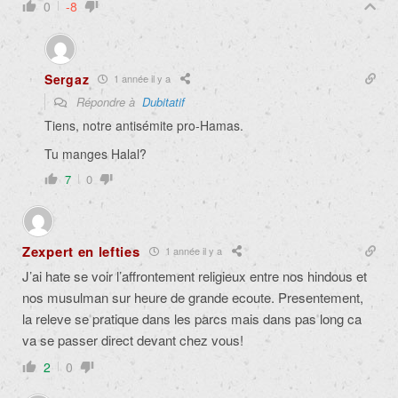
0
-8
Sergaz
1 année il y a
Répondre à
Dubitatif
Tiens, notre antisémite pro-Hamas.
Tu manges Halal?
7
0
Zexpert en lefties
1 année il y a
J’ai hate se voir l’affrontement religieux entre nos hindous et
nos musulman sur heure de grande ecoute. Presentement,
la releve se pratique dans les parcs mais dans pas long ca
va se passer direct devant chez vous!
2
0