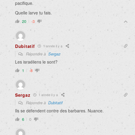
pacifique.
Quelle larve tu fais.
20
-3
Dubitatif
1 année il y a
Répondre à
Sergaz
Les israéliens le sont?
1
-8
Sergaz
1 année il y a
Répondre à
Dubitatif
Ils se défendent contre des barbares. Nuance.
6
0