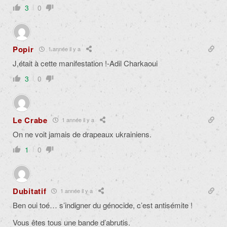
3
0
Popir
1 année il y a
J,était à cette manifestation !-Adil Charkaoui
3
0
Le Crabe
1 année il y a
On ne voit jamais de drapeaux ukrainiens.
1
0
Dubitatif
1 année il y a
Ben oui toé… s’indigner du génocide, c’est antisémite !
Vous êtes tous une bande d’abrutis.