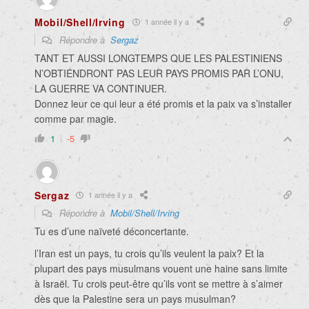
Mobil/Shell/Irving
1 année il y a
Répondre à
Sergaz
TANT ET AUSSI LONGTEMPS QUE LES PALESTINIENS
N’OBTIENDRONT PAS LEUR PAYS PROMIS PAR L’ONU,
LA GUERRE VA CONTINUER.
Donnez leur ce qui leur a été promis et la paix va s’installer
comme par magie.
1
-5
Sergaz
1 année il y a
Répondre à
Mobil/Shell/Irving
Tu es d’une naïveté déconcertante.
l’Iran est un pays, tu crois qu’ils veulent la paix? Et la
plupart des pays musulmans vouent une haine sans limite
à Israël. Tu crois peut-être qu’ils vont se mettre à s’aimer
dès que la Palestine sera un pays musulman?