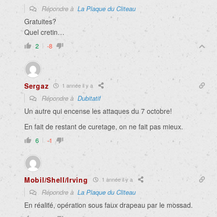
Répondre à
La Plaque du Cliteau
Gratuites?
Quel cretin…
2
-8
Sergaz
1 année il y a
Répondre à
Dubitatif
Un autre qui encense les attaques du 7 octobre!
En fait de restant de curetage, on ne fait pas mieux.
6
-1
Mobil/Shell/Irving
1 année il y a
Répondre à
La Plaque du Cliteau
En réalité, opération sous faux drapeau par le mossad.