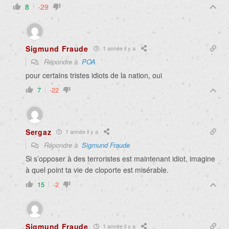
8
-29
Sigmund Fraude
1 année il y a
Répondre à
POA
pour certains tristes idiots de la nation, oui
7
-22
Sergaz
1 année il y a
Répondre à
Sigmund Fraude
Si s’opposer à des terroristes est maintenant idiot, imagine
à quel point ta vie de cloporte est misérable.
15
-2
Sigmund Fraude
1 année il y a