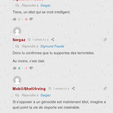
Répondre à
Sergaz
Tiens, un idiot qui se croit intelligent.
0
-9
Sergaz
1 année il y a
Répondre à
Sigmund Fraude
Donc tu confirmes que tu supportes des terroristes.
Au moins, c’est clair.
6
-1
Mobil/Shell/Irving
1 année il y a
Répondre à
Sergaz
Si s’opposer a un génocide est maintenant idiot, imagine a
quel point ta vie de cloporte est misérable.