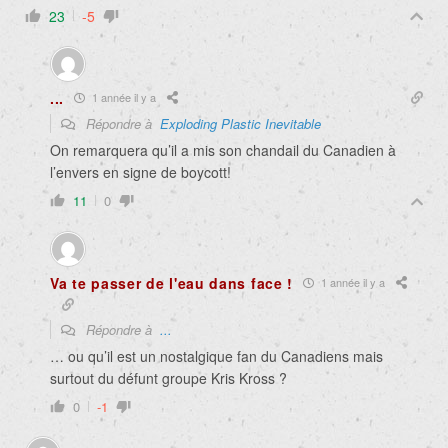
23
-5
...
1 année il y a
Répondre à
Exploding Plastic Inevitable
On remarquera qu’il a mis son chandail du Canadien à
l’envers en signe de boycott!
11
0
Va te passer de l'eau dans face !
1 année il y a
Répondre à
...
… ou qu’il est un nostalgique fan du Canadiens mais
surtout du défunt groupe Kris Kross ?
0
-1