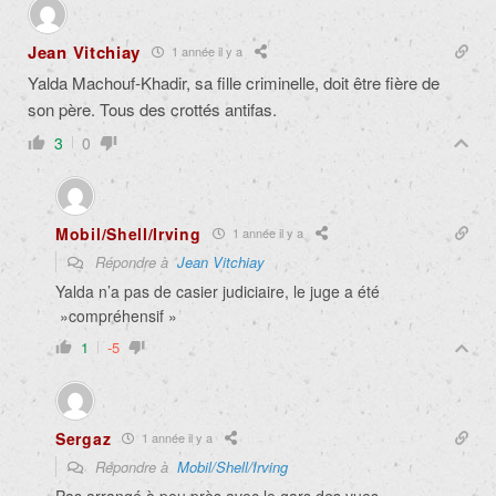
Jean Vitchiay
1 année il y a
Yalda Machouf-Khadir, sa fille criminelle, doit être fière de
son père. Tous des crottés antifas.
3
0
Mobil/Shell/Irving
1 année il y a
Répondre à
Jean Vitchiay
Yalda n’a pas de casier judiciaire, le juge a été
»compréhensif »
1
-5
Sergaz
1 année il y a
Répondre à
Mobil/Shell/Irving
Pas arrangé à peu près avec le gars des vues.