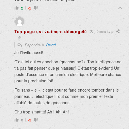
2
-2
Ton pogo est vraiment décongelé
10 mois il y a
Répondre à
David
Je t’invite aussi!
C’est toi qui es gnochon (gnochonne?). Ton intelligence ne
t’a pas fait penser que je niaisais? C’était trop évident! Un
poste d’essence et un camion électrique. Meilleure chance
pour la prochaine foi!
Foi sans « e », c’était pour te faire encore tomber dans le
panneau… électrique! Tout comme mon premier texte
affublé de fautes de gnochons!
Chu trop smattttt! Ah ! Ah! Ah!
0
-3