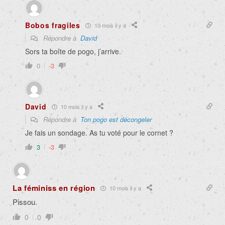
Bobos fragiles
10 mois il y a
Répondre à
David
Sors ta boîte de pogo, j’arrive.
0
-3
David
10 mois il y a
Répondre à
Ton pogo est décongeler
Je fais un sondage. As tu voté pour le cornet ?
3
-3
La féminiss en région
10 mois il y a
Pissou.
0
0