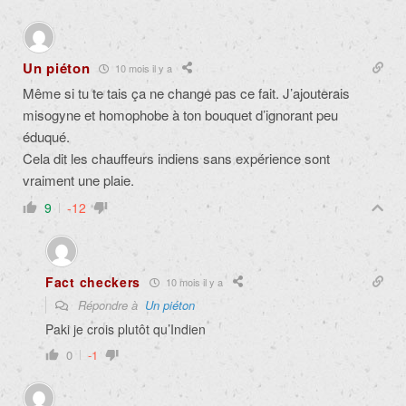
Un piéton
10 mois il y a
Même si tu te tais ça ne change pas ce fait. J’ajouterais
misogyne et homophobe à ton bouquet d’ignorant peu
éduqué.
Cela dit les chauffeurs indiens sans expérience sont
vraiment une plaie.
9
-12
Fact checkers
10 mois il y a
Répondre à
Un piéton
Paki je crois plutôt qu’Indien
0
-1