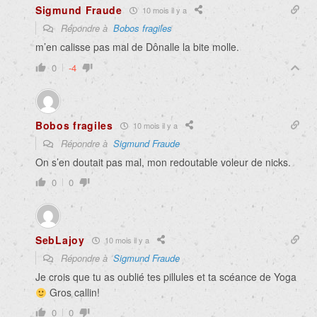
Sigmund Fraude
10 mois il y a
Répondre à
Bobos fragiles
m’en calisse pas mal de Dônalle la bite molle.
0
-4
Bobos fragiles
10 mois il y a
Répondre à
Sigmund Fraude
On s’en doutait pas mal, mon redoutable voleur de nicks.
0
0
SebLajoy
10 mois il y a
Répondre à
Sigmund Fraude
Je crois que tu as oublié tes pillules et ta scéance de Yoga
Gros callin!
0
0