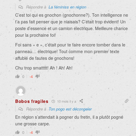
Répondre à
La féminiss en région
C’est toi qui es gnochon (gnochonne?). Ton intelligence ne
t’a pas fait penser que je niaisais? C’était trop évident! Un
poste d’essence et un camion électrique. Meilleure chance
pour la prochaine foi!
Foi sans « e », c’était pour te faire encore tomber dans le
panneau… électrique! Tout comme mon premier texte
affublé de fautes de gnochons!
Chu trop smattttt! Ah ! Ah! Ah!
0
-4
Bobos fragiles
10 mois il y a
Répondre à
Ton pogo est décongeler
En région s’attendait à pogner du fretin, il a plutôt pogné
une grosse carpe.
0
-4