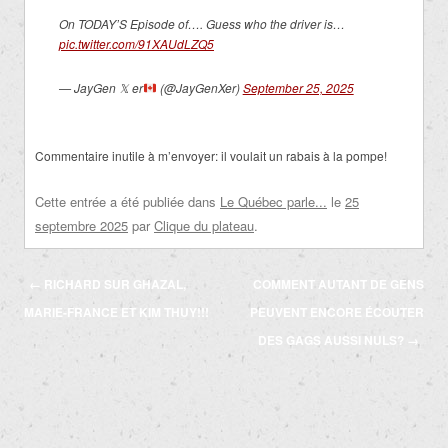
On TODAY’S Episode of…. Guess who the driver is…
pic.twitter.com/91XAUdLZQ5
— JayGen 𝕏 er
(@JayGenXer)
September 25, 2025
Commentaire inutile à m’envoyer: il voulait un rabais à la pompe!
Cette entrée a été publiée dans
Le Québec parle...
le
25
septembre 2025
par
Clique du plateau
.
Navigation
←
RICHARD SUR GHAZAL,
COMMENT AUTANT DE GENS
des
MARIE-FRANCE ET KIM THUY!!!
PEUVENT ENCORE ÉCOUTER
articles
DES GAGS AUSSI NULS?
→