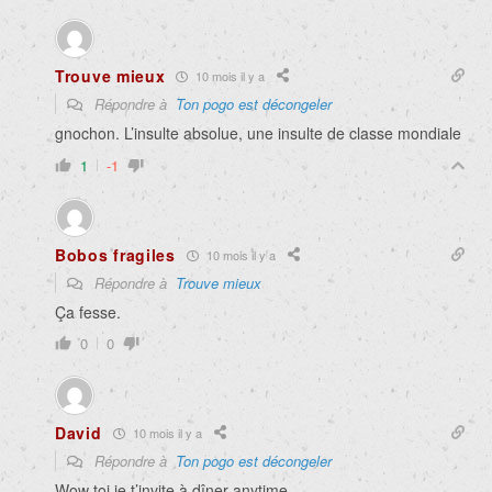
Trouve mieux
10 mois il y a
Répondre à
Ton pogo est décongeler
gnochon. L’insulte absolue, une insulte de classe mondiale
1
-1
Bobos fragiles
10 mois il y a
Répondre à
Trouve mieux
Ça fesse.
0
0
David
10 mois il y a
Répondre à
Ton pogo est décongeler
Wow toi je t’invite à dîner anytime.