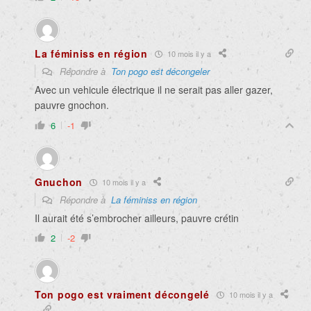
La féminiss en région
10 mois il y a
Répondre à
Ton pogo est décongeler
Avec un vehicule électrique il ne serait pas aller gazer,
pauvre gnochon.
6
-1
Gnuchon
10 mois il y a
Répondre à
La féminiss en région
Il aurait été s’embrocher ailleurs, pauvre crétin
2
-2
Ton pogo est vraiment décongelé
10 mois il y a