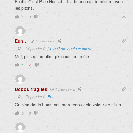
Facile. C’est
Pete Hegseth
. Il a beaucoup de misère avec
les pitons.
4
0
Euh...
10 mois il y a
Répondre à
Un anti-pro quelque chose
Moi, plus qu’un piton pis chus tout mêlé.
1
-1
Bobos fragiles
10 mois il y a
Répondre à
Euh...
On s’en doutait pas mal, mon redoutable voleur de nicks.
0
0