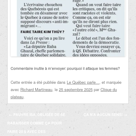
Commentaire inutile à m’envoyer: pourquoi il attaque les femmes?
Cette entrée a été publiée dans
Le Québec parle...
, et marquée
avec
Richard Martineau
, le
25 septembre 2025
par
Clique du
plateau
.
Navigation
←
PAUVRE ISA, OBLIGÉE DE SE
ÇA N’A AUCUN SENS!
→
des
RABAISSER COMME ÇA POUR
articles
FAIRE 20 $ AVEC DES