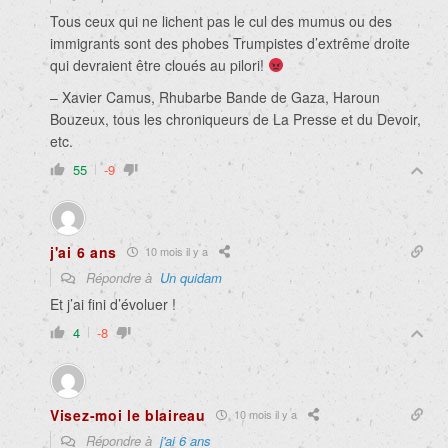
Tous ceux qui ne lichent pas le cul des mumus ou des
immigrants sont des phobes Trumpistes d’extrême droite
qui devraient être cloués au pilori!
– Xavier Camus, Rhubarbe Bande de Gaza, Haroun
Bouzeux, tous les chroniqueurs de La Presse et du Devoir,
etc.
55
-9
j'ai 6 ans
10 mois il y a
Répondre à
Un quidam
Et j’ai fini d’évoluer !
4
-8
Visez-moi le blaireau
10 mois il y a
Répondre à
j'ai 6 ans