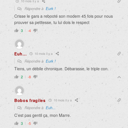
10 mois il y a
Répondre à
Eurk !
Crisse le gars a rebooté son modem 45 fois pour nous
prouver sa petitesse, tu lui dois le respect
3
-4
Euh...
10 mois il y a
Répondre à
Eurk !
Tiens, un débile chronique. Débarasse, le triple con.
2
-8
Bobos fragiles
10 mois il y a
Répondre à
Euh...
C’est pas gentil ça, mon Marre.
3
-5