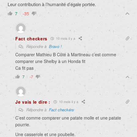
Leur contribution à l’humanité d’égale portée.
7
-35
Fact checkers
10 mois il y a
Répondre à
Bravo !
Comparer Mathieu B Côté à Martineau c’est comme
comparer une Shelby à un Honda fit
Ca fit pas
7
-7
Je vais le dire :
10 mois il y a
Répondre à
Fact checkers
C’est comme comparer une patate molle et une patate
pourrie.
Une casserole et une poubelle.