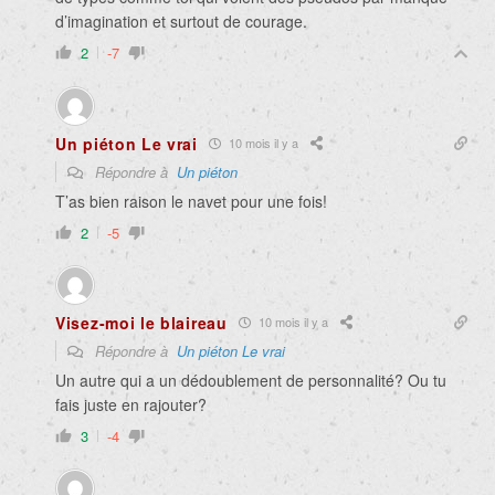
d’imagination et surtout de courage.
2
-7
Un piéton Le vrai
10 mois il y a
Répondre à
Un piéton
T’as bien raison le navet pour une fois!
2
-5
Visez-moi le blaireau
10 mois il y a
Répondre à
Un piéton Le vrai
Un autre qui a un dédoublement de personnalité? Ou tu
fais juste en rajouter?
3
-4