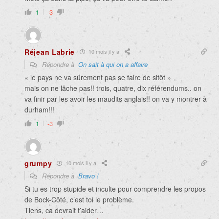
1
-3
Réjean Labrie
10 mois il y a
Répondre à
On sait à qui on a affaire
« le pays ne va sûrement pas se faire de sitôt »
mais on ne lâche pas!! trois, quatre, dix référendums.. on
va finir par les avoir les maudits anglais!! on va y montrer à
durham!!!
1
-3
grumpy
10 mois il y a
Répondre à
Bravo !
Si tu es trop stupide et inculte pour comprendre les propos
de Bock-Côté, c’est toi le problème.
Tiens, ca devrait t’aider…