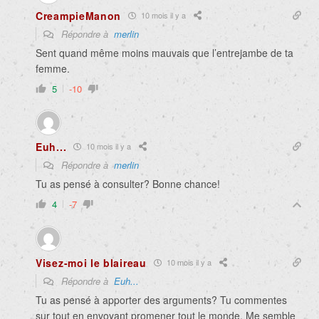
CreampieManon
10 mois il y a
Répondre à
merlin
Sent quand même moins mauvais que l’entrejambe de ta
femme.
5
-10
Euh...
10 mois il y a
Répondre à
merlin
Tu as pensé à consulter? Bonne chance!
4
-7
Visez-moi le blaireau
10 mois il y a
Répondre à
Euh...
Tu as pensé à apporter des arguments? Tu commentes
sur tout en envoyant promener tout le monde. Me semble