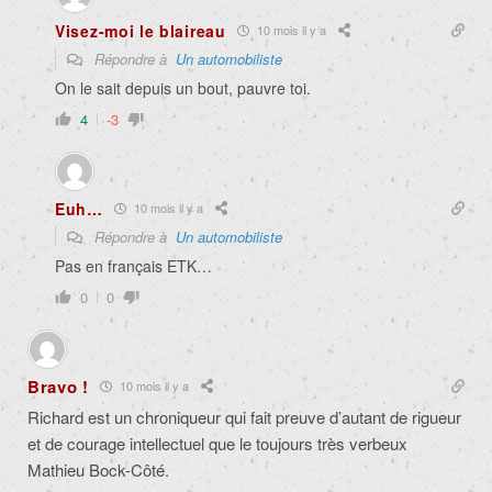
Visez-moi le blaireau
10 mois il y a
Répondre à
Un automobiliste
On le sait depuis un bout, pauvre toi.
4
-3
Euh…
10 mois il y a
Répondre à
Un automobiliste
Pas en français ETK…
0
0
Bravo !
10 mois il y a
Richard est un chroniqueur qui fait preuve d’autant de rigueur
et de courage intellectuel que le toujours très verbeux
Mathieu Bock-Côté.