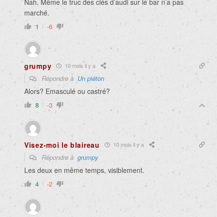
Nah. Même le truc des clés d’audi sur le bar n’a pas
marché.
1
-6
grumpy
10 mois il y a
Répondre à
Un piéton
Alors? Emasculé ou castré?
8
-3
Visez-moi le blaireau
10 mois il y a
Répondre à
grumpy
Les deux en même temps, visiblement.
4
-2