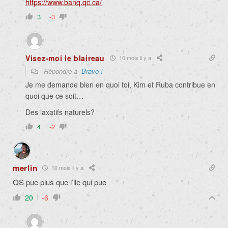
https://www.banq.qc.ca/
3
-3
Visez-moi le blaireau
10 mois il y a
Répondre à
Bravo !
Je me demande bien en quoi toi, Kim et Ruba contribue en
quoi que ce soit…
Des laxatifs naturels?
4
-2
merlin
10 mois il y a
QS pue plus que l’ile qui pue
20
-6