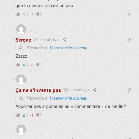
que tu devrais relaxer un peu.
4
-4
Sergaz
10 mois il y a
Répondre à
Visez-moi le blaireau
Zzzzz
4
-3
Ça ne s'invente pas
10 mois il y a
Répondre à
Visez-moi le blaireau
Apporter des arguments au « commentaire » de merlin?
2
-1