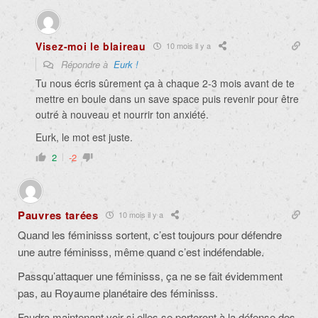
Visez-moi le blaireau
10 mois il y a
Répondre à
Eurk !
Tu nous écris sûrement ça à chaque 2-3 mois avant de te
mettre en boule dans un save space puis revenir pour être
outré à nouveau et nourrir ton anxiété.
Eurk, le mot est juste.
2
-2
Pauvres tarées
10 mois il y a
Quand les féminisss sortent, c’est toujours pour défendre
une autre féminisss, même quand c’est indéfendable.
Passqu’attaquer une féminisss, ça ne se fait évidemment
pas, au Royaume planétaire des féminisss.
Faudra maintenant voir si elles se porteront à la défense des