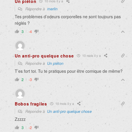
Un piéton
10 mois il y a
Répondre à
merlin
Tes problèmes d’odeurs corporelles ne sont toujours pas
réglés ?
3
-4
Un anti-pro quelque chose
10 mois il y a
Répondre à
Un piéton
T’es fort toi. Tu te pratiques pour être comique de même?
2
-3
Bobos fragiles
10 mois il y a
Répondre à
Un anti-pro quelque chose
Zzzzz
3
-2