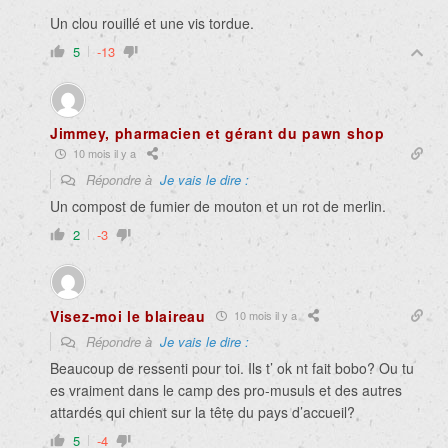
Un clou rouillé et une vis tordue.
5
-13
Jimmey, pharmacien et gérant du pawn shop
10 mois il y a
Répondre à
Je vais le dire :
Un compost de fumier de mouton et un rot de merlin.
2
-3
Visez-moi le blaireau
10 mois il y a
Répondre à
Je vais le dire :
Beaucoup de ressenti pour toi. Ils t’ ok nt fait bobo? Ou tu
es vraiment dans le camp des pro-musuls et des autres
attardés qui chient sur la tête du pays d’accueil?
5
-4