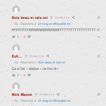
Sois beau et tais-toi
10 mois il y a
Répondre à
Un long et effroyable rot
PFFFFFFFRRRRRRRRRRRRRTTTTTTTTTTTTTTTTT !!!
0
-3
Euh…
10 mois il y a
Répondre à
Sois beau et tais-toi
Ça a l’air « slaque » ce trou là !
1
-3
Nick Mason
10 mois il y a
Répondre à
Un long et effroyable rot