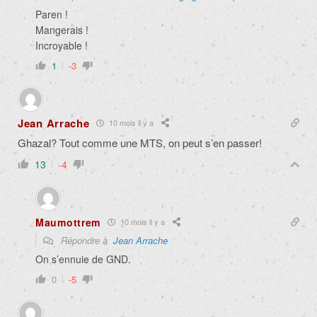
Paren !
Mangerais !
Incroyable !
1
-3
Jean Arrache
10 mois il y a
Ghazal? Tout comme une MTS, on peut s’en passer!
13
-4
Maumottrem
10 mois il y a
Répondre à
Jean Arrache
On s’ennuie de GND.
0
-5