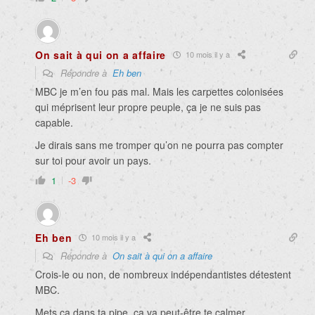
On sait à qui on a affaire
10 mois il y a
Répondre à
Eh ben
MBC je m’en fou pas mal. Mais les carpettes colonisées
qui méprisent leur propre peuple, ça je ne suis pas
capable.
Je dirais sans me tromper qu’on ne pourra pas compter
sur toi pour avoir un pays.
1
-3
Eh ben
10 mois il y a
Répondre à
On sait à qui on a affaire
Crois-le ou non, de nombreux indépendantistes détestent
MBC.
Mets ça dans ta pipe, ça va peut-être te calmer.