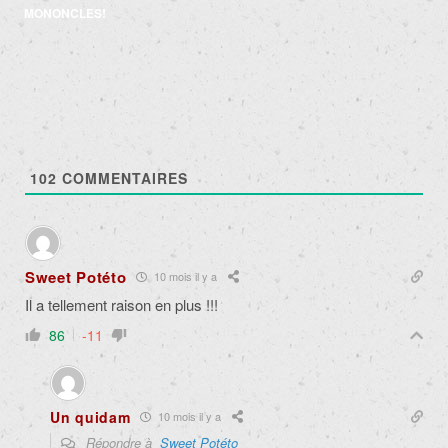
MONONCLES!
102
COMMENTAIRES
Sweet Potéto
10 mois il y a
Il a tellement raison en plus !!!
86
-11
Un quidam
10 mois il y a
Répondre à
Sweet Potéto