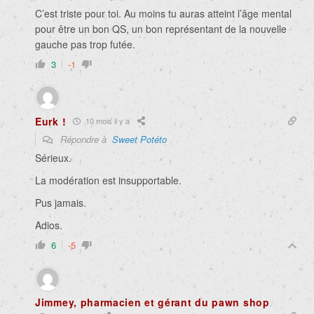
C’est triste pour toi. Au moins tu auras atteint l’âge mental
pour être un bon QS, un bon représentant de la nouvelle
gauche pas trop futée.
3
-1
Eurk !
10 mois il y a
Répondre à
Sweet Potéto
Sérieux.
La modération est insupportable.
Pus jamais.
Adios.
6
-5
Jimmey, pharmacien et gérant du pawn shop