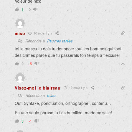
Voleur de nick
1
0
miso
10 mois il y a
Répondre à
Pauvres tarées
toi le mascu tu dois tu denoncer tout les hommes qui font
des crimes parce que tu passerais ton temps a t’excuser
0
-5
Visez-moi le blaireau
10 mois il y a
Répondre à
miso
Ouf. Syntaxe, ponctuation, orthographe , contenu…
En une seule phrase tu t’es humiliée, mademoiselle!
3
-1