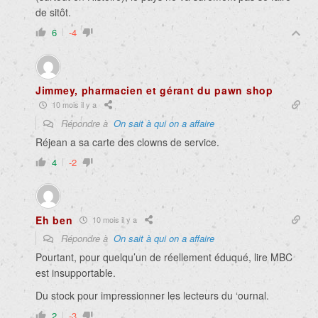
de sitôt.
6
-4
Jimmey, pharmacien et gérant du pawn shop
10 mois il y a
Répondre à
On sait à qui on a affaire
Réjean a sa carte des clowns de service.
4
-2
Eh ben
10 mois il y a
Répondre à
On sait à qui on a affaire
Pourtant, pour quelqu’un de réellement éduqué, lire MBC
est insupportable.
Du stock pour impressionner les lecteurs du ‘ournal.
2
-3