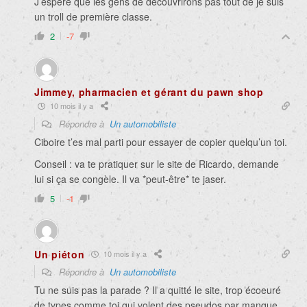
J’espère que les gens de découvrirons pas tout de je suis
un troll de première classe.
2
-7
Jimmey, pharmacien et gérant du pawn shop
10 mois il y a
Répondre à
Un automobiliste
Ciboire t’es mal parti pour essayer de copier quelqu’un toi.
Conseil : va te pratiquer sur le site de Ricardo, demande
lui si ça se congèle. Il va *peut-être* te jaser.
5
-1
Un piéton
10 mois il y a
Répondre à
Un automobiliste
Tu ne suis pas la parade ? Il a quitté le site, trop écoeuré
de types comme toi qui volent des pseudos par manque