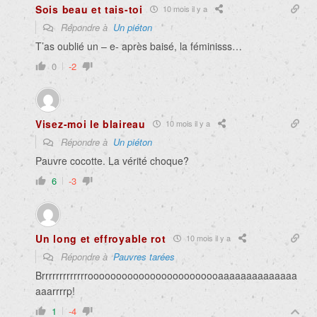
Sois beau et tais-toi
10 mois il y a
Répondre à
Un piéton
T’as oublié un – e- après baisé, la féminisss…
0
-2
Visez-moi le blaireau
10 mois il y a
Répondre à
Un piéton
Pauvre cocotte. La vérité choque?
6
-3
Un long et effroyable rot
10 mois il y a
Répondre à
Pauvres tarées
Brrrrrrrrrrrrroooooooooooooooooooooooaaaaaaaaaaaaaa
aaarrrrp!
1
-4