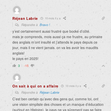
Réjean Labrie
10 mois il y a
Répondre à
Bravo !
y’est certainement aussi frustré que bocké d’côté.
mais je comprends, mois aussi ça me frustre, au primaire
des anglais m’ont insulté et j’attends le pays depuis ce
jour, mais il ne vient jamais. on va les avoir les maudits
anglais!
le pays en 2025!
3
-15
On sait à qui on a affaire
10 mois il y a
Répondre à
Réjean Labrie
C’est ben certain qu’avec des gens qui, comme toi, ont
une vision simpliste des choses et un manque d’éducation
(surtout en Histoire), le pays ne va sûrement pas se faire