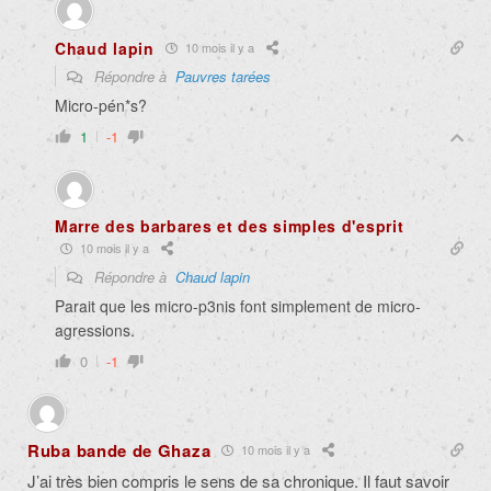
Chaud lapin
10 mois il y a
Répondre à
Pauvres tarées
Micro-pén*s?
1
-1
Marre des barbares et des simples d'esprit
10 mois il y a
Répondre à
Chaud lapin
Parait que les micro-p3nis font simplement de micro-
agressions.
0
-1
Ruba bande de Ghaza
10 mois il y a
J’ai très bien compris le sens de sa chronique. Il faut savoir