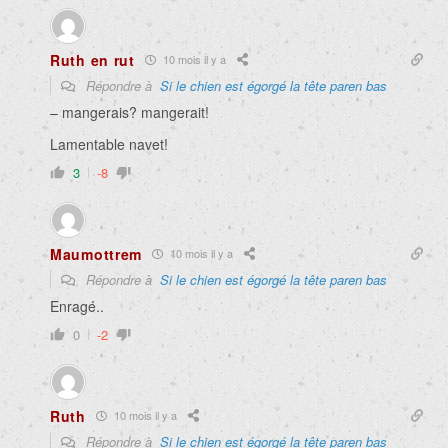
Ruth en rut
10 mois il y a
Répondre à
Si le chien est égorgé la tête paren bas
– mangerais? mangerait!
Lamentable navet!
3
-8
Maumottrem
10 mois il y a
Répondre à
Si le chien est égorgé la tête paren bas
Enragé..
0
-2
Ruth
10 mois il y a
Répondre à
Si le chien est égorgé la tête paren bas