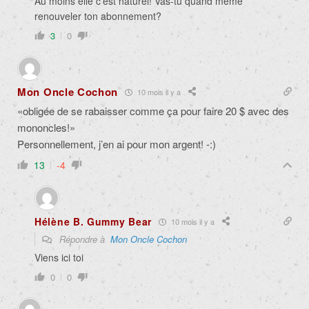
Au moins elle c’est naturel! Vas-tu quand même
renouveler ton abonnement?
3
0
Mon Oncle Cochon
10 mois il y a
«obligée de se rabaisser comme ça pour faire 20 $ avec des
mononcles!»
Personnellement, j’en ai pour mon argent! -:)
13
-4
Hélène B. Gummy Bear
10 mois il y a
Répondre à
Mon Oncle Cochon
Viens ici toi
0
0