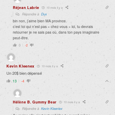
Réjean Labrie
10 mois il y a
Répondre à
Dux
bin non, j’aime bien MA province.
c’est toi qui n’est pas « chez-vous » ici, tu devrais
retourner je ne sais pas où, dans ton pays imaginaire
peut-être.
0
-2
Kevin Kleenex
10 mois il y a
Un 20$ bien dépensé
13
-4
Hélène B. Gummy Bear
10 mois il y a
Répondre à
Kevin Kleenex