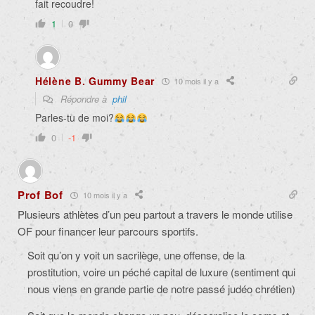
fait recoudre!
1
0
Hélène B. Gummy Bear
10 mois il y a
Répondre à
phil
Parles-tu de moi?
0
-1
Prof Bof
10 mois il y a
Plusieurs athlètes d’un peu partout a travers le monde utilise
OF pour financer leur parcours sportifs.
Soit qu’on y voit un sacrilège, une offense, de la
prostitution, voire un péché capital de luxure (sentiment qui
nous viens en grande partie de notre passé judéo chrétien)