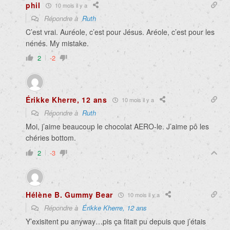
phil
10 mois il y a
Répondre à
Ruth
C’est vrai. Auréole, c’est pour Jésus. Aréole, c’est pour les
nénés. My mistake.
2
-2
Érikke Kherre, 12 ans
10 mois il y a
Répondre à
Ruth
Moi, j’aime beaucoup le chocolat AERO-le. J’aime pô les
chéries bottom.
2
-3
Hélène B. Gummy Bear
10 mois il y a
Répondre à
Érikke Kherre, 12 ans
Y’exisitent pu anyway…pis ça fitait pu depuis que j’étais