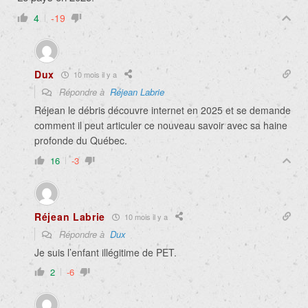
4
-19
Dux
10 mois il y a
Répondre à
Réjean Labrie
Réjean le débris découvre internet en 2025 et se demande
comment il peut articuler ce nouveau savoir avec sa haine
profonde du Québec.
16
-3
Réjean Labrie
10 mois il y a
Répondre à
Dux
Je suis l’enfant illégitime de PET.
2
-6