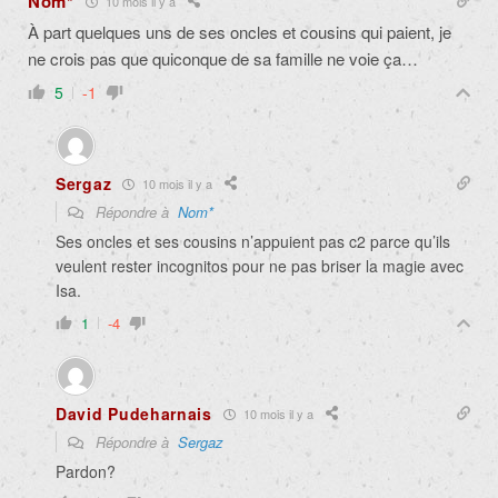
Nom*
10 mois il y a
À part quelques uns de ses oncles et cousins qui paient, je
ne crois pas que quiconque de sa famille ne voie ça…
5
-1
Sergaz
10 mois il y a
Répondre à
Nom*
Ses oncles et ses cousins n’appuient pas c2 parce qu’ils
veulent rester incognitos pour ne pas briser la magie avec
Isa.
1
-4
David Pudeharnais
10 mois il y a
Répondre à
Sergaz
Pardon?