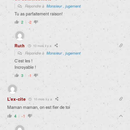
Répondre à
Monsieur , jugement
Tu as parfaitement raison!
2
-2
Ruth
10 mois il y a
Répondre à
Monsieur , jugement
C’est les !
Incroyable !
3
-1
L’ex-cite
10 mois il y a
Maman maman, on est fier de toi
4
-1