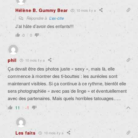
Hélène B. Gummy Bear
10 mois il y a
Répondre à
L’ex-cite
J’ai hâte d’avoir des enfants!!!
0
0
phil
10 mois il y a
Ça devait être des photos juste « sexy », mais là, elle
commence à montrer des ti-bouttes : les auréoles sont
maintenant visibles. Si ça continue à ce rythme, bientôt elle
sera photographiée « avec pas de linge » et éventuellement
avec des partenaires. Mais quels horribles tatouages…..
11
-1
Les faits
10 mois il y a