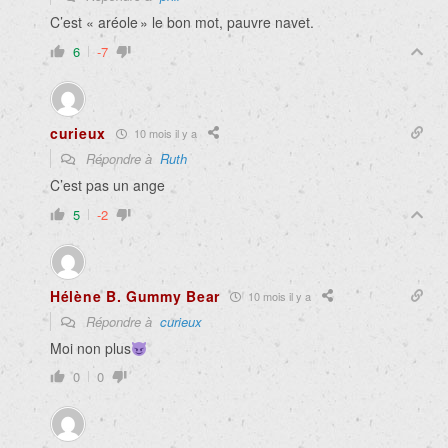
C’est « aréole » le bon mot, pauvre navet.
6
-7
curieux
10 mois il y a
Répondre à
Ruth
C’est pas un ange
5
-2
Hélène B. Gummy Bear
10 mois il y a
Répondre à
curieux
Moi non plus
0
0