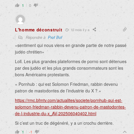
1
0
L'homme déconstruit
10 mois il y a
Répondre à
Prof Bof
«sentiment qui nous viens en grande partie de notre passé
judéo chrétien»
Loll. Les plus grandes plateformes de porno sont détenues
par des judéo et les plus grands consommateurs sont les
bons Américains protestants.
« Pornhub : qui est Solomon Friedman, rabbin devenu
patron de mastodontes de l’industrie du X ? »
https://rmc.bfmtv.com/actualites/societe/pornhub-qui-est-
solomon-friedman-rabbin-devenu-patron-de-mastodontes-
de-l-industrie-du-x_AV-202506040402.html
Si c’est un truc de dégénéré, y a un crochu derrière.
1
-1