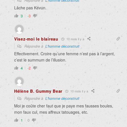
Répondre à
L'homme déconstruit
Lâche pas Kévun.
3
-3
Visez-moi le blaireau
10 mois il y a
Répondre à
L'homme déconstruit
Effectivement. Croire qu’une femme n’est pas à l’argent,
c’est le summum de l’illusion.
4
-2
Hélène B. Gummy Bear
10 mois il y a
Répondre à
L'homme déconstruit
Moi je coûte cher faut que je paye mes fausses boules,
mon faux cul, mes affreux tatouages, etc.
1
0