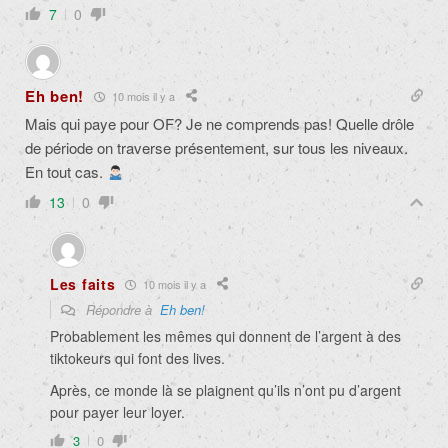
7
0
Eh ben!
10 mois il y a
Mais qui paye pour OF? Je ne comprends pas! Quelle drôle
de période on traverse présentement, sur tous les niveaux.
En tout cas.
13
0
Les faits
10 mois il y a
Répondre à
Eh ben!
Probablement les mêmes qui donnent de l’argent à des
tiktokeurs qui font des lives.
Après, ce monde là se plaignent qu’ils n’ont pu d’argent
pour payer leur loyer.
3
0