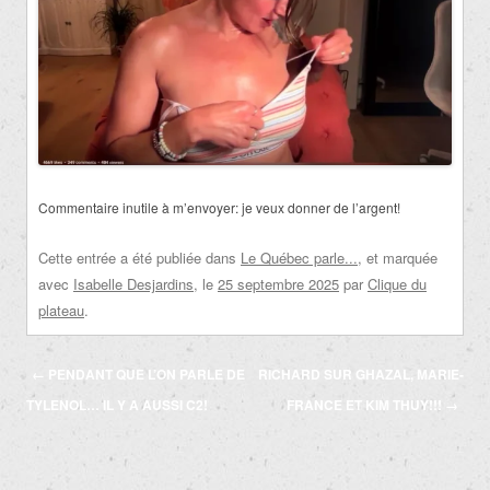
Commentaire inutile à m’envoyer: je veux donner de l’argent!
Cette entrée a été publiée dans
Le Québec parle...
, et marquée
avec
Isabelle Desjardins
, le
25 septembre 2025
par
Clique du
plateau
.
Navigation
←
PENDANT QUE L’ON PARLE DE
RICHARD SUR GHAZAL, MARIE-
des
TYLENOL… IL Y A AUSSI C2!
FRANCE ET KIM THUY!!!
→
articles