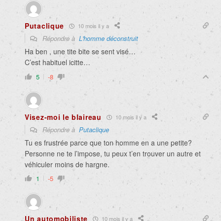
Putaclique
10 mois il y a
Répondre à
L'homme déconstruit
Ha ben , une tite bite se sent visé…
C’est habituel icitte…
5
-8
Visez-moi le blaireau
10 mois il y a
Répondre à
Putaclique
Tu es frustrée parce que ton homme en a une petite?
Personne ne te l’impose, tu peux t’en trouver un autre et
véhiculer moins de hargne.
1
-5
Un automobiliste
10 mois il y a