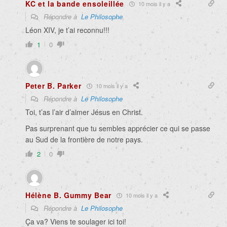
KC et la bande ensoleillée
10 mois il y a
Répondre à
Le Philosophe
Léon XIV, je t’ai reconnu!!!
1
0
Peter B. Parker
10 mois il y a
Répondre à
Le Philosophe
Toi, t’as l’air d’aimer Jésus en Christ.
Pas surprenant que tu sembles apprécier ce qui se passe
au Sud de la frontière de notre pays.
2
0
Hélène B. Gummy Bear
10 mois il y a
Répondre à
Le Philosophe
Ça va? Viens te soulager ici toi!