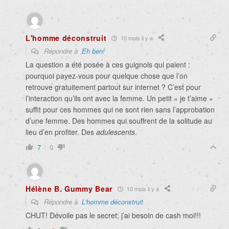
L'homme déconstruit
10 mois il y a
Répondre à
Eh ben!
La question a été posée à ces guignols qui paient :
pourquoi payez-vous pour quelque chose que l’on
retrouve gratuitement partout sur internet ? C’est pour
l’interaction qu’ils ont avec la femme. Un petit « je t’aime »
suffit pour ces hommes qui ne sont rien sans l’approbation
d’une femme. Des hommes qui souffrent de la solitude au
lieu d’en profiter. Des
adulescents
.
7
0
Hélène B. Gummy Bear
10 mois il y a
Répondre à
L'homme déconstruit
CHUT! Dévoile pas le secret, j’ai besoin de cash moi!!!