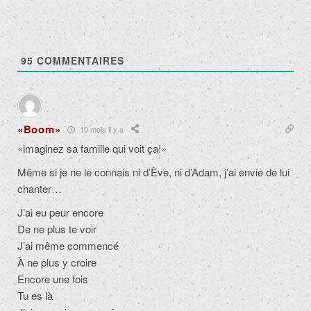
95
COMMENTAIRES
«Boom»
10 mois il y a
«
imaginez sa famille qui voit ça!»
Même si je ne le connais ni d’Ève, ni d’Adam, j’ai envie de lui
chanter…
J’ai eu peur encore
De ne plus te voir
J’ai même commencé
À ne plus y croire
Encore une fois
Tu es là