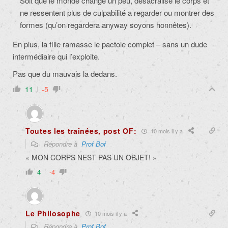
Soit que le monde change un peu, désacralise le corps et
ne ressentent plus de culpabilité a regarder ou montrer des
formes (qu’on regardera anyway soyons honnêtes).
En plus, la fille ramasse le pactole complet – sans un dude
intermédiaire qui l’exploite.
Pas que du mauvais la dedans.
11
-5
Toutes les traînées, post OF:
10 mois il y a
Répondre à
Prof Bof
« MON CORPS NEST PAS UN OBJET! »
4
-4
Le Philosophe
10 mois il y a
Répondre à
Prof Bof