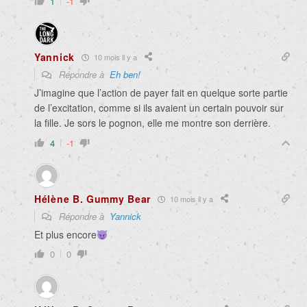
1
-1
Yannick
10 mois il y a
Répondre à
Eh ben!
J’imagine que l’action de payer fait en quelque sorte partie
de l’excitation, comme si ils avaient un certain pouvoir sur
la fille. Je sors le pognon, elle me montre son derrière.
4
-1
Hélène B. Gummy Bear
10 mois il y a
Répondre à
Yannick
Et plus encore
0
0