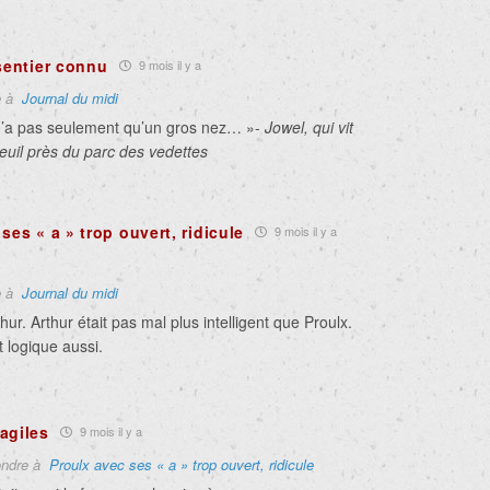
 sentier connu
9 mois il y a
e à
Journal du midi
’a pas seulement qu’un gros nez… »-
Jowel, qui vit
euil près du parc des vedettes
ses « a » trop ouvert, ridicule
9 mois il y a
e à
Journal du midi
ur. Arthur était pas mal plus intelligent que Proulx.
t logique aussi.
agiles
9 mois il y a
ndre à
Proulx avec ses « a » trop ouvert, ridicule