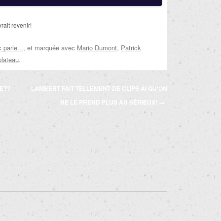
ait revenir!
parle...
, et marquée avec
Mario Dumont
,
Patrick
plateau
.
ET?
LAMBERT FAIT TELLEMENT DE CLIPS AI QU’ON
NE LE PREND PLUS AU SÉRIEUX!
→