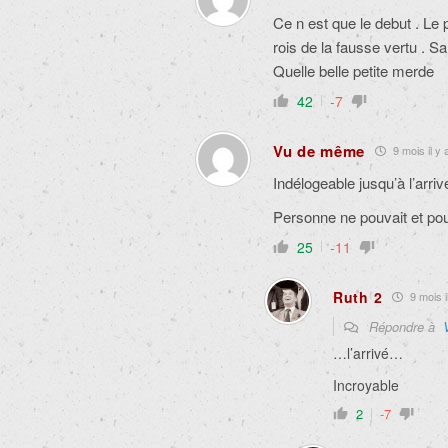
Ce n est que le debut . Le pe
rois de la fausse vertu . Sa
Quelle belle petite merde
42
-7
Vu de même
9 mois il y 
Indélogeable jusqu’à l’arri
Personne ne pouvait et pour
25
-11
Ruth 2
9 mois i
Répondre à
…l’arrivé…
Incroyable
2
-7