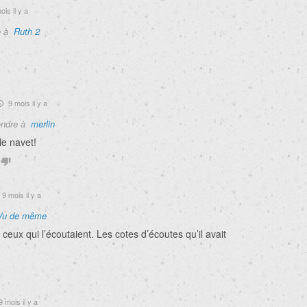
is il y a
e à
Ruth 2
9 mois il y a
ndre à
merlin
e navet!
9 mois il y a
Vu de même
eux qui l’écoutaient. Les cotes d’écoutes qu’il avait
9 mois il y a