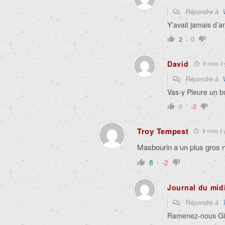
Répondre à
Y’avait jamais d’
2
0
David
9 mois il 
Répondre à
Vas-y Pleure un b
0
-2
Troy Tempest
9 mois il 
Masbourin a un plus gros 
8
-2
Journal du mid
Répondre à
Ramenez-nous Gill