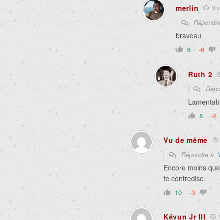
merlin
9 mo
Répondr
braveau
6
-6
Ruth 2
Répo
Lamentabl
8
-8
Vu de même
Répondre à
Encore moins que c
te contredise.
10
-3
Kévun Jr III