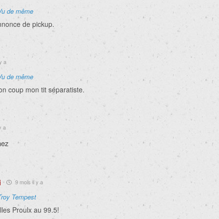
Vu de même
annonce de pickup.
y a
Vu de même
on coup mon tit séparatiste.
y a
nez
i
9 mois il y a
Troy Tempest
es Proulx au 99.5!