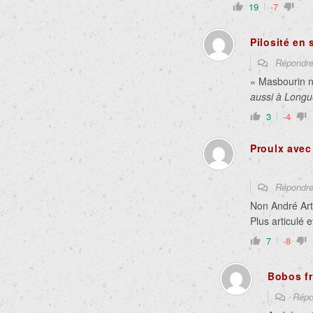
19
-7
Pilosité en
Répondr
« Masbourin n
aussi à Longu
3
-4
Proulx avec 
Répondr
Non André Arth
Plus articulé e
7
-8
Bobos fr
Répo