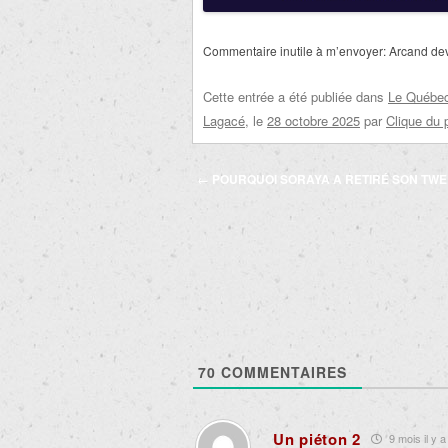
Commentaire inutile à m’envoyer: Arcand devr
Cette entrée a été publiée dans
Le Québec 
Lagacé
, le
28 octobre 2025
par
Clique du 
Navigation
←
POURQUOI SORAYA A RETIRÉ SON TWE
des
articles
70
COMMENTAIRES
Un piéton 2
9 mois il y a