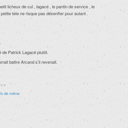
tit licheux de cul , lagacé , le pantin de service , le
 petite tete ne risque pas désenfler pour autant .
a
vé de Patrick Lagacé plutôt.
rait battre Arcand s’il revenait.
l y a
Vu de même