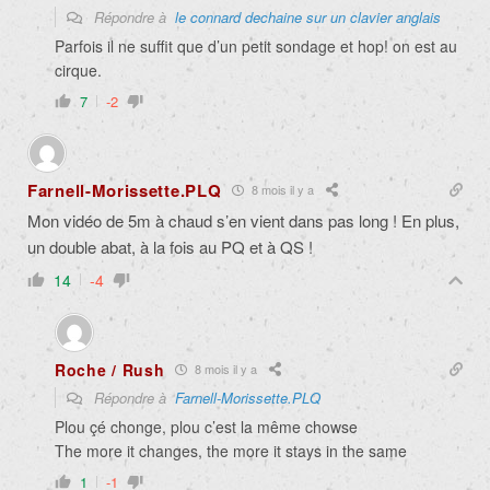
Répondre à
le connard dechaine sur un clavier anglais
Parfois il ne suffit que d’un petit sondage et hop! on est au
cirque.
7
-2
Farnell-Morissette.PLQ
8 mois il y a
Mon vidéo de 5m à chaud s’en vient dans pas long ! En plus,
un double abat, à la fois au PQ et à QS !
14
-4
Roche / Rush
8 mois il y a
Répondre à
Farnell-Morissette.PLQ
Plou çé chonge, plou c’est la même chowse
The more it changes, the more it stays in the same
1
-1