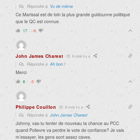
Répondre à
Vu de même
Ce Marissal est de loin la plus grande guidounne politique
que le QC est connue.
17
-6
John James Charest
8 mois il y a
Répondre à
Ah bon !
Merci
8
-5
Philippe Couillon
8 mois il y a
Répondre à
John James Charest
Johnny, vas-tu tenter de nouveau ta chance au PCC
quand Polievre va perdre le vote de confiance? Je vais
m’essayer, les gens sont assez caves.