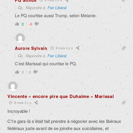
Répondre à
Fier Libéral
Le PQ courtise aussi Trump, selon Melanie.
2
-6
Aurore Sylvain
8 mois il y a
Répondre à
Fier Libéral
C’est Marissal qui courtise le PQ.
0
0
Vincente « encore pire que Duhaime » Marissal
8 mois il y a
Incroyable !
C’t’e gars-là s’était fait prendre à négocier avec les libéraux
fédéraux juste avant de se joindre aux suicidaires, et