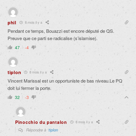
phil
8 mois il y a
Pendant ce temps, Bouazzi est encore député de QS.
Preuve que ce parti se radicalise (s’islamise).
47
-4
tiplon
8 mois il y a
Vincent Marissal est un opportuniste de bas niveau.Le PQ
doit lui fermer la porte.
32
-3
Pinocchio du pantalon
8 mois il y a
Répondre à
tiplon