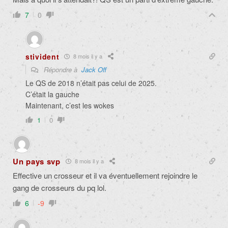
7
0
stivident
8 mois il y a
Répondre à
Jack Off
Le QS de 2018 n’était pas celui de 2025.
C’était la gauche
Maintenant, c’est les wokes
1
0
Un pays svp
8 mois il y a
Effective un crosseur et il va éventuellement rejoindre le
gang de crosseurs du pq lol.
6
-9