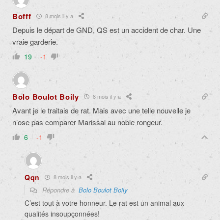
Bofff
8 mois il y a
Depuis le départ de GND, QS est un accident de char. Une
vraie garderie.
19
-1
Bolo Boulot Boily
8 mois il y a
Avant je le traitais de rat. Mais avec une telle nouvelle je
n’ose pas comparer Marissal au noble rongeur.
6
-1
Qqn
8 mois il y a
Répondre à
Bolo Boulot Boily
C’est tout à votre honneur. Le rat est un animal aux
qualités insoupçonnées!