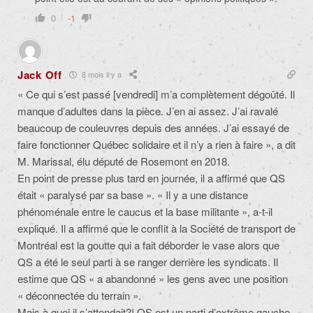
0
-1
Jack Off
8 mois il y a
« Ce qui s’est passé [vendredi] m’a complètement dégoûté. Il
manque d’adultes dans la pièce. J’en ai assez. J’ai ravalé
beaucoup de couleuvres depuis des années. J’ai essayé de
faire fonctionner Québec solidaire et il n’y a rien à faire », a dit
M. Marissal, élu député de Rosemont en 2018.
En point de presse plus tard en journée, il a affirmé que QS
était « paralysé par sa base ». « Il y a une distance
phénoménale entre le caucus et la base militante », a-t-il
expliqué. Il a affirmé que le conflit à la Société de transport de
Montréal est la goutte qui a fait déborder le vase alors que
QS a été le seul parti à se ranger derrière les syndicats. Il
estime que QS « a abandonné » les gens avec une position
« déconnectée du terrain ».
Mais à quoi il s’attendait?! QS est un parti d’extrême gauche.