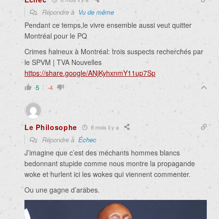
Répondre à
Vu de même
Pendant ce temps,le vivre ensemble aussi veut quitter
Montréal pour le PQ
Crimes haineux à Montréal: trois suspects recherchés par
le SPVM | TVA Nouvelles
https://share.google/ANjKyhxnmY11up7Sp
5
-4
Le Philosophe
8 mois il y a
Répondre à
Échec
J’imagine que c’est des méchants hommes blancs
bedonnant stupide comme nous montre la propagande
woke et hurlent ici les wokes qui viennent commenter.
Ou une gagne d’arabes.