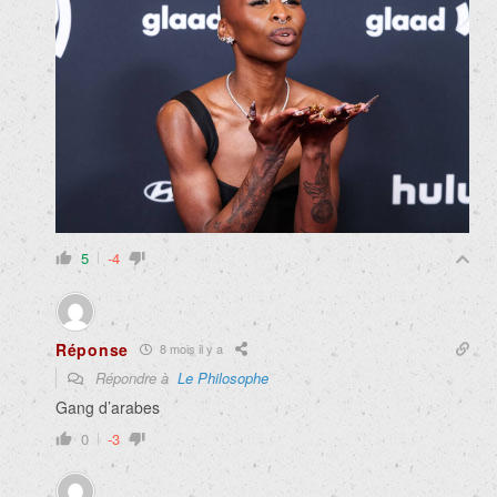
5
-4
Réponse
8 mois il y a
Répondre à
Le Philosophe
Gang d’arabes
0
-3