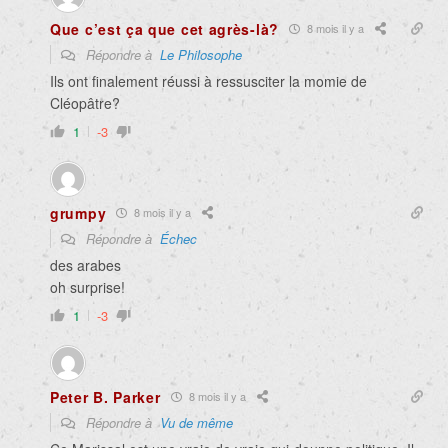
Que c’est ça que cet agrès-là?
8 mois il y a
Répondre à
Le Philosophe
Ils ont finalement réussi à ressusciter la momie de
Cléopâtre?
1
-3
grumpy
8 mois il y a
Répondre à
Échec
des arabes
oh surprise!
1
-3
Peter B. Parker
8 mois il y a
Répondre à
Vu de même