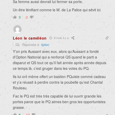
Sa femme aussi devrait lui fermer sa porte.
Un être lénifiant comme le M. de La Palice qui sévit ici.
3
-2
Léon le caméléon
8 mois il y a
Répondre à
tiplon
Y’on pris Aussant avec eux, alors qu’Aussant a fondé
d’Option National qui a renforcé QS quand le parti a
disparut et QS tout ce qu’il fait année après année depuis
ce temps là, c’est gruger dans les votes du PQ.
Ils lui ont même offert un bastion PQuiste comme cadeau
et y’a réussit à perdre contre la poubelle qu’est Chantal
Rouleau.
Fac le PQ est très très capable de lui ouvrir grande les
portes parce que le PQ aimes ben gros les opportunistes
grasse.
6
-12