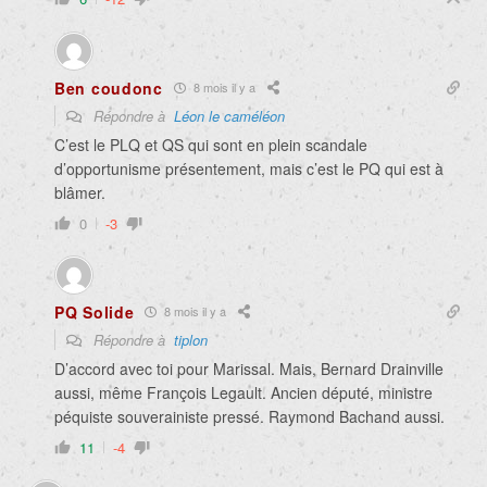
Ben coudonc
8 mois il y a
Répondre à
Léon le caméléon
C’est le PLQ et QS qui sont en plein scandale
d’opportunisme présentement, mais c’est le PQ qui est à
blâmer.
0
-3
PQ Solide
8 mois il y a
Répondre à
tiplon
D’accord avec toi pour Marissal. Mais, Bernard Drainville
aussi, même François Legault. Ancien député, ministre
péquiste souverainiste pressé. Raymond Bachand aussi.
11
-4