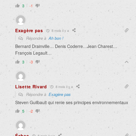
3
-1
Exagère pas
8 mois il y a
Répondre à
Ah bon !
Bernard Drainville… Denis Coderre…Jean Charest…
François Legault…
3
-3
Lisette Rivard
8 mois il y a
Répondre à
Exagère pas
Steven Guilbault qui renie ses principes environnementaux
5
-2
Échec
8 mois il y a