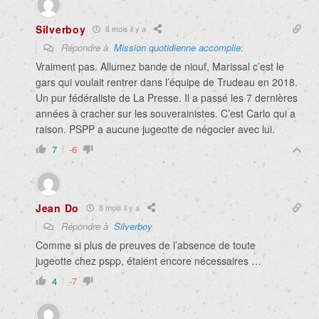
Silverboy
8 mois il y a
Répondre à
Mission quotidienne accomplie:
Vraiment pas. Allumez bande de niouf, Marissal c’est le
gars qui voulait rentrer dans l’équipe de Trudeau en 2018.
Un pur fédéraliste de La Presse. Il a passé les 7 dernières
années à cracher sur les souverainistes. C’est Carlo qui a
raison. PSPP a aucune jugeotte de négocier avec lui.
7
-6
Jean Do
8 mois il y a
Répondre à
Silverboy
Comme si plus de preuves de l’absence de toute
jugeotte chez pspp, étaient encore nécessaires …
4
-7