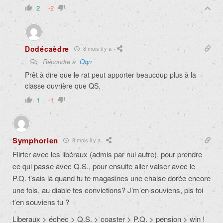
2
-2
Dodécaèdre
8 mois il y a
Répondre à
Qqn
Prêt à dire que le rat peut apporter beaucoup plus à la
classe ouvrière que QS.
1
-1
Symphorien
8 mois il y a
Flirter avec les libéraux (admis par nul autre), pour prendre
ce qui passe avec Q.S., pour ensuite aller valser avec le
P.Q. t’sais la quand tu te magasines une chaise dorée encore
une fois, au diable tes convictions? J’m’en souviens, pis toi
t’en souviens tu ?
Liberaux > échec > Q.S. > coaster > P.Q. > pension > win !