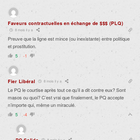
Faveurs contractuelles en échange de $$$ (PLQ)
8 mois il y a
Preuve que la ligne est mince (ou inexistante) entre politique
et prostitution.
5
-1
Fier Libéral
8 mois il y a
Le PQ le courtise après tout ce qu’il a dit contre eux? Sont
masos ou quoi? C’est vrai que finalement, le PQ accepte
n’importe qui, même un miraculé.
5
-4
PQ Solide
8 mois il y a