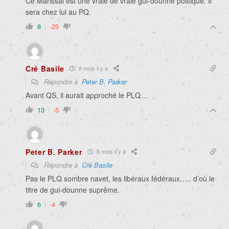
Ce Marissal est une vraie de vraie gui-dounne politique. Il
sera chez lui au PQ.
8
-25
Cré Basile
8 mois il y a
Répondre à
Peter B. Parker
Avant QS, il aurait approché le PLQ…
13
-5
Peter B. Parker
8 mois il y a
Répondre à
Cré Basile
Pas le PLQ sombre navet, les libéraux fédéraux….. d’où le
titre de gui-dounne suprême.
6
-4