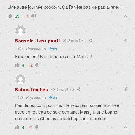
Une autre journée popcorn. Ça l’arrête pas de pas arrêter !
23
-4
Bonsoir, il est parti!
8 mois il y a
Répondre à
Wola
Excatement! Bon débarras cher Marisal!
4
-2
Bobos fragiles
8 mois il y a
Répondre à
Wola
Pas de popcorn pour moi, je veux pas passer la soirée
avec un rouleau de soie dentaire. Mais j’ai une bonne
nouvelle, les Cheetos au ketchup sont de retour.
4
-4