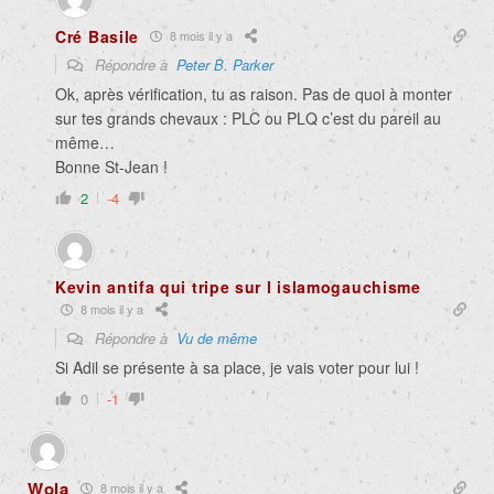
Cré Basile
8 mois il y a
Répondre à
Peter B. Parker
Ok, après vérification, tu as raison. Pas de quoi à monter
sur tes grands chevaux : PLC ou PLQ c’est du pareil au
même…
Bonne St-Jean !
2
-4
Kevin antifa qui tripe sur l islamogauchisme
8 mois il y a
Répondre à
Vu de même
Si Adil se présente à sa place, je vais voter pour lui !
0
-1
Wola
8 mois il y a