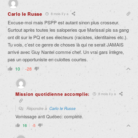
Carlo le Russe
8 mois il y a
Excuse-moi mais PSPP est autant sinon plus crosseur.
Surtout après toutes les saloperies que Marissal pis sa gang
ont dit sur le PQ et ses électeurs (racistes, identitaires etc.).
Tu vois, c’est ce genre de choses là qui ne serait JAMAIS
arrivé avec Guy Nantel comme chef. Un vrai gars intègre,
pas un opportuniste en culottes courtes.
10
-28
Mission quotidienne accomplie:
8 mois il y a
Répondre à
Carlo le Russe
Vomissage anti Québec: complété.
16
-5