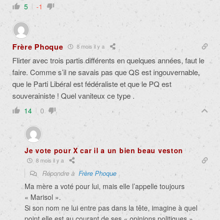
5
-1
Frère Phoque
8 mois il y a
Flirter avec trois partis différents en quelques années, faut le
faire. Comme s’il ne savais pas que QS est ingouvernable,
que le Parti Libéral est fédéraliste et que le PQ est
souverainiste ! Quel vaniteux ce type .
14
0
Je vote pour X car il a un bien beau veston
8 mois il y a
Répondre à
Frère Phoque
Ma mère a voté pour lui, mais elle l’appelle toujours
« Marisol ».
Si son nom ne lui entre pas dans la tête, imagine à quel
point elle est au courant de ses « opinions politiques ».