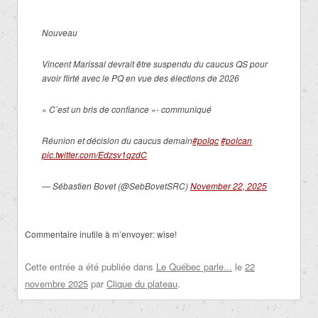
Nouveau
Vincent Marissal devrait être suspendu du caucus QS pour
avoir flirté avec le PQ en vue des élections de 2026
« C’est un bris de confiance »- communiqué
Réunion et décision du caucus demain
#polqc
#polcan
pic.twitter.com/Edzsv1qzdC
— Sébastien Bovet (@SebBovetSRC)
November 22, 2025
Commentaire inutile à m’envoyer: wise!
Cette entrée a été publiée dans
Le Québec parle...
le
22
novembre 2025
par
Clique du plateau
.