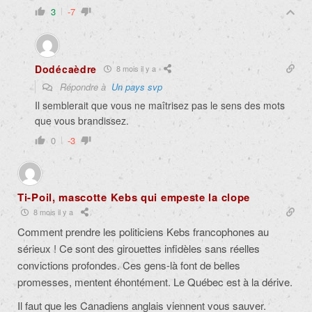
3
-7
Dodécaèdre
8 mois il y a
Répondre à
Un pays svp
Il semblerait que vous ne maîtrisez pas le sens des mots
que vous brandissez.
0
-3
Ti-Poil, mascotte Kebs qui empeste la clope
8 mois il y a
Comment prendre les politiciens Kebs francophones au
sérieux ! Ce sont des girouettes infidèles sans réelles
convictions profondes. Ces gens-là font de belles
promesses, mentent éhontément. Le Québec est à la dérive.
Il faut que les Canadiens anglais viennent vous sauver.