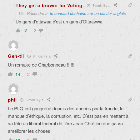
They get a browni for Voting.
8 mois il y a
Répondre à
le connard dechaine sur un clavier anglais
Un gars d’ottawaa c’est un gars d’Ottaawwa
12
-2
Gen-til
8 mois il y a
Un remake de Charbonneau !!!!!!.
14
-3
phil
8 mois il y a
Le PLQ est gangrené depuis des années par la fraude, le
manque d’éthique, la corruption, etc. C’est pas en mettant à
sa tête un libéral fédéral de l’ère Jean Chrétien que ça va
améliorer les choses.