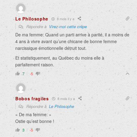
Le Philosophe
8 mois il y a
Répondre à
Virez-moi cette crêpe
De ma femme: Quand un parti arrive à parité, il a moins de
4 ans à vivre avant qu’une chicane de bonne femme
narcissique émotionnelle détruit tout.
Et statistiquement, au Québec du moins elle à
parfaitement raison.
7
-5
Bobos fragiles
8 mois il y a
Répondre à
Le Philosophe
«
De ma femme: »
Ostie qu’est bonne !
3
-5