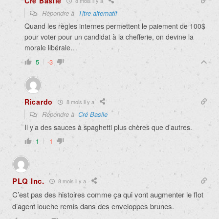
Cré Basile
8 mois il y a
Répondre à
Titre alternatif
Quand les règles internes permettent le paiement de 100$
pour voter pour un candidat à la chefferie, on devine la
morale libérale…
5
-3
Ricardo
8 mois il y a
Répondre à
Cré Basile
Il y’a des sauces à spaghetti plus chères que d’autres.
1
-1
PLQ Inc.
8 mois il y a
C’est pas des histoires comme ça qui vont augmenter le flot
d’agent louche remis dans des enveloppes brunes.