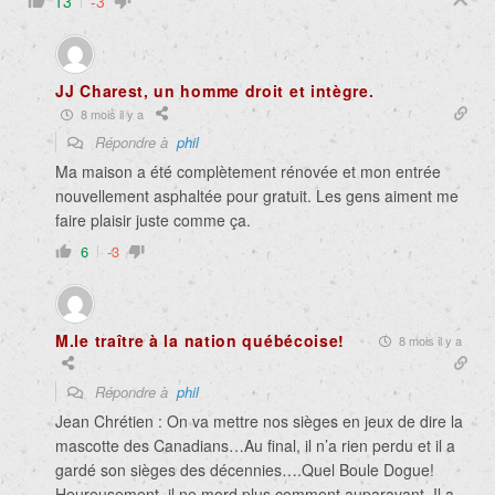
13
-3
JJ Charest, un homme droit et intègre.
8 mois il y a
Répondre à
phil
Ma maison a été complètement rénovée et mon entrée
nouvellement asphaltée pour gratuit. Les gens aiment me
faire plaisir juste comme ça.
6
-3
M.le traître à la nation québécoise!
8 mois il y a
Répondre à
phil
Jean Chrétien : On va mettre nos sièges en jeux de dire la
mascotte des Canadians…Au final, il n’a rien perdu et il a
gardé son sièges des décennies….Quel Boule Dogue!
Heureusement, il ne mord plus comment auparavant. Il a