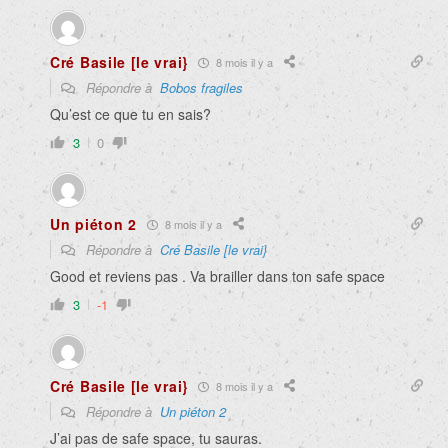
Cré Basile [le vrai}
8 mois il y a
Répondre à
Bobos fragiles
Qu’est ce que tu en sais?
3
0
Un piéton 2
8 mois il y a
Répondre à
Cré Basile [le vrai}
Good et reviens pas . Va brailler dans ton safe space
3
-1
Cré Basile [le vrai}
8 mois il y a
Répondre à
Un piéton 2
J’ai pas de safe space, tu sauras.