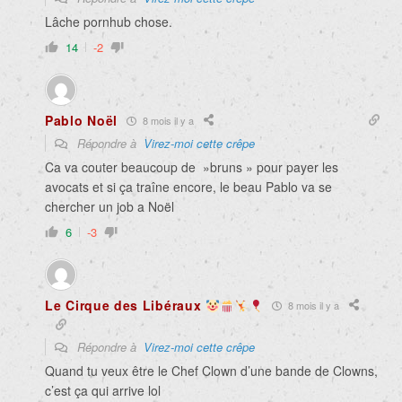
Lâche pornhub chose.
14
-2
Pablo Noël
8 mois il y a
Répondre à
Virez-moi cette crêpe
Ca va couter beaucoup de »bruns » pour payer les
avocats et si ça traîne encore, le beau Pablo va se
chercher un job a Noël
6
-3
Le Cirque des Libéraux
8 mois il y a
Répondre à
Virez-moi cette crêpe
Quand tu veux être le Chef Clown d’une bande de Clowns,
c’est ça qui arrive lol