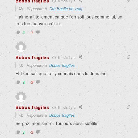
Bobos fragiles
8 mois il y a
Répondre à
Cré Basile [le vrai}
Il aimerait tellement ça que l’on soit tous comme lui, un
très très pauvre crét1n.
2
-7
Bobos fragiles
8 mois il y a
Répondre à
Bobos fragiles
Et Dieu sait que tu t’y connais dans le domaine.
3
-2
Bobos fragiles
8 mois il y a
Répondre à
Bobos fragiles
Sergaz, mon snoro. Toujours aussi subtile!
3
-2