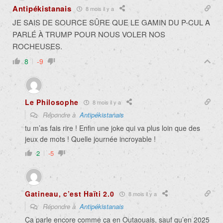
Antipékistanais
8 mois il y a
JE SAIS DE SOURCE SÛRE QUE LE GAMIN DU P-CUL A
PARLÉ À TRUMP POUR NOUS VOLER NOS
ROCHEUSES.
8
-9
Le Philosophe
8 mois il y a
Répondre à
Antipékistanais
tu m’as fais rire ! Enfin une joke qui va plus loin que des
jeux de mots ! Quelle journée incroyable !
2
-5
Gatineau, c’est Haïti 2.0
8 mois il y a
Répondre à
Antipékistanais
Ça parle encore comme ça en Outaouais, sauf qu’en 2025