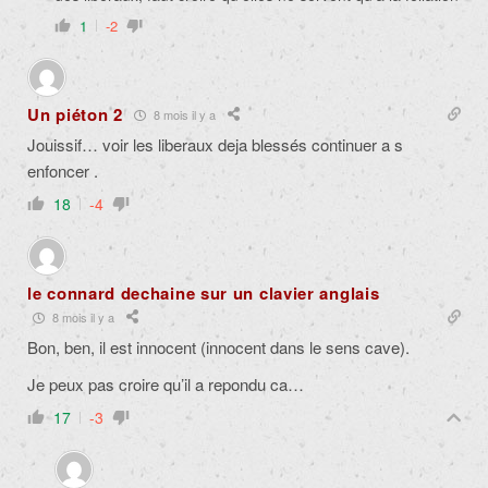
1
-2
Un piéton 2
8 mois il y a
Jouissif… voir les liberaux deja blessés continuer a s
enfoncer .
18
-4
le connard dechaine sur un clavier anglais
8 mois il y a
Bon, ben, il est innocent (innocent dans le sens cave).
Je peux pas croire qu’il a repondu ca…
17
-3