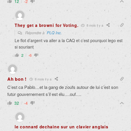
12
-2
They get a browni for Voting.
8 mois il y a
Répondre à
PLQ Inc.
Le flot d’argent va aller a la CAQ et c’est pourquoi lego est
si souriant
2
-6
Ah bon !
8 mois il y a
C’est ca Pablo…et la gang de zoufs autour de lui c’est son
futur gouvernement s’il est élu….ouf….
32
-4
le connard dechaine sur un clavier anglais