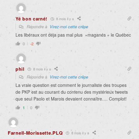
Yé bon carné!
8 mois il y a
Répondre à
Virez-moi cette crêpe
Les libéraux ont déja pas mal plus »maganés » le Québec
0
-2
phil
8 mois il y a
Répondre à
Virez-moi cette crêpe
La vraie question est comment le journaliste des troupes
de PKP est au courant du contenu des mystérieux tweets
que seul Paolo et Marois devaient connaître…. Complot!
1
0
Farnell-Morissette.PLQ
8 mois il y a