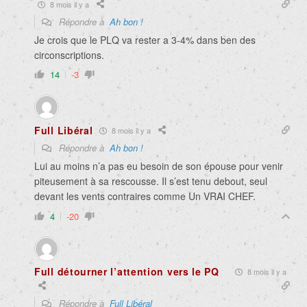
8 mois il y a
Répondre à
Ah bon !
Je crois que le PLQ va rester a 3-4% dans ben des
circonscriptions.
14
-3
Full Libéral
8 mois il y a
Répondre à
Ah bon !
Lui au moins n’a pas eu besoin de son épouse pour venir
piteusement à sa rescousse. Il s’est tenu debout, seul
devant les vents contraires comme Un VRAI CHEF.
4
-20
Full détourner l’attention vers le PQ
8 mois il y a
Répondre à
Full Libéral