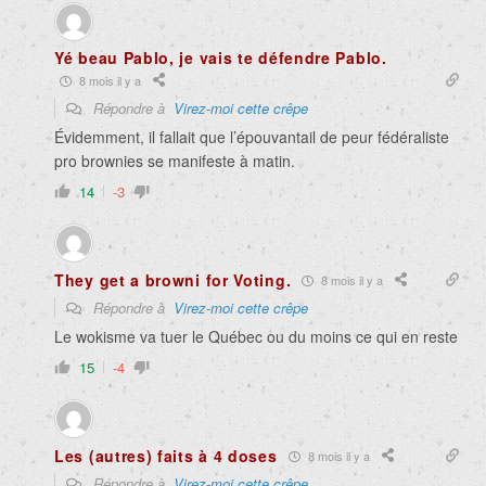
Yé beau Pablo, je vais te défendre Pablo.
8 mois il y a
Répondre à
Virez-moi cette crêpe
Évidemment, il fallait que l’épouvantail de peur fédéraliste
pro brownies se manifeste à matin.
14
-3
They get a browni for Voting.
8 mois il y a
Répondre à
Virez-moi cette crêpe
Le wokisme va tuer le Québec ou du moins ce qui en reste
15
-4
Les (autres) faits à 4 doses
8 mois il y a
Répondre à
Virez-moi cette crêpe