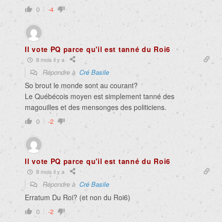
0
-4
Il vote PQ parce qu'il est tanné du Roi6
8 mois il y a
Répondre à
Cré Basile
So brout le monde sont au courant?
Le Québécois moyen est simplement tanné des
magouilles et des mensonges des politiciens.
0
-2
Il vote PQ parce qu'il est tanné du Roi6
8 mois il y a
Répondre à
Cré Basile
Erratum Du Roi? (et non du Roi6)
0
-2