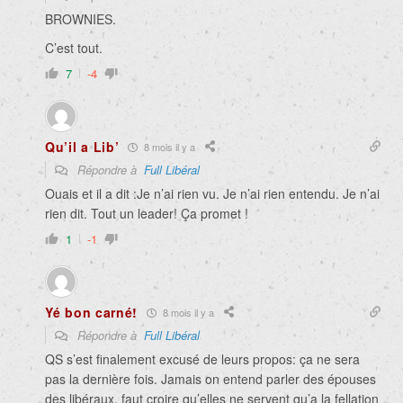
BROWNIES.
C’est tout.
7
-4
Qu’il a Lib’
8 mois il y a
Répondre à
Full Libéral
Ouais et il a dit :Je n’ai rien vu. Je n’ai rien entendu. Je n’ai
rien dit. Tout un leader! Ça promet !
1
-1
Yé bon carné!
8 mois il y a
Répondre à
Full Libéral
QS s’est finalement excusé de leurs propos: ça ne sera
pas la dernière fois. Jamais on entend parler des épouses
des libéraux, faut croire qu’elles ne servent qu’a la fellation