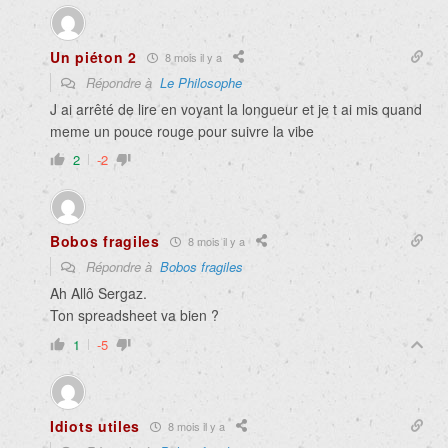
Un piéton 2
8 mois il y a
Répondre à
Le Philosophe
J ai arrêté de lire en voyant la longueur et je t ai mis quand
meme un pouce rouge pour suivre la vibe
2
-2
Bobos fragiles
8 mois il y a
Répondre à
Bobos fragiles
Ah Allô Sergaz.
Ton spreadsheet va bien ?
1
-5
Idiots utiles
8 mois il y a