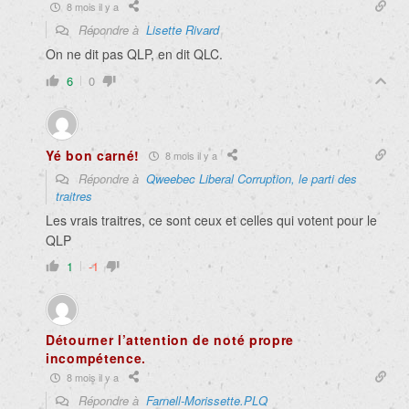
8 mois il y a
Répondre à
Lisette Rivard
On ne dit pas QLP, en dit QLC.
6
0
Yé bon carné!
8 mois il y a
Répondre à
Qweebec Liberal Corruption, le parti des
traitres
Les vrais traitres, ce sont ceux et celles qui votent pour le
QLP
1
-1
Détourner l’attention de noté propre
incompétence.
8 mois il y a
Répondre à
Farnell-Morissette.PLQ