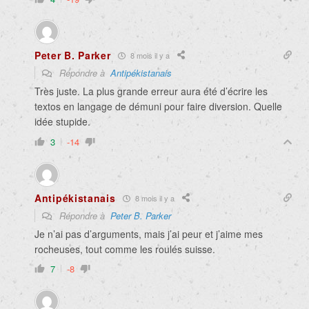
Peter B. Parker
8 mois il y a
Répondre à
Antipékistanais
Très juste. La plus grande erreur aura été d’écrire les
textos en langage de démuni pour faire diversion. Quelle
idée stupide.
3
-14
Antipékistanais
8 mois il y a
Répondre à
Peter B. Parker
Je n’ai pas d’arguments, mais j’ai peur et j’aime mes
rocheuses, tout comme les roulés suisse.
7
-8