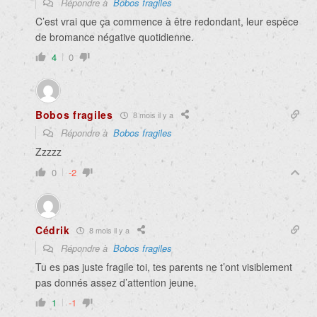
Répondre à
Bobos fragiles
C’est vrai que ça commence à être redondant, leur espèce
de bromance négative quotidienne.
4
0
Bobos fragiles
8 mois il y a
Répondre à
Bobos fragiles
Zzzzz
0
-2
Cédrik
8 mois il y a
Répondre à
Bobos fragiles
Tu es pas juste fragile toi, tes parents ne t’ont visiblement
pas donnés assez d’attention jeune.
1
-1