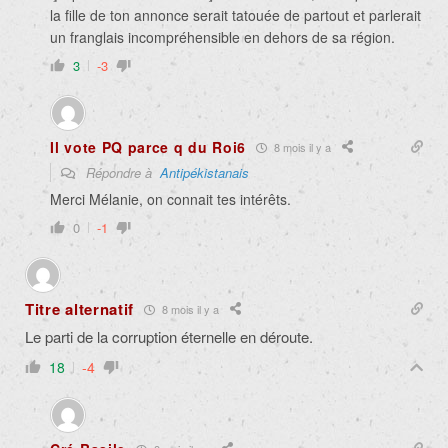
la fille de ton annonce serait tatouée de partout et parlerait
un franglais incompréhensible en dehors de sa région.
3
-3
Il vote PQ parce q du Roi6
8 mois il y a
Répondre à
Antipékistanais
Merci Mélanie, on connait tes intérêts.
0
-1
Titre alternatif
8 mois il y a
Le parti de la corruption éternelle en déroute.
18
-4