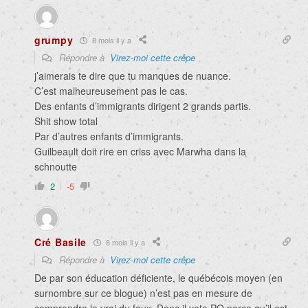
grumpy
8 mois il y a
Répondre à
Virez-moi cette crêpe
j’aimerais te dire que tu manques de nuance.
C’est malheureusement pas le cas.
Des enfants d’immigrants dirigent 2 grands partis.
Shit show total
Par d’autres enfants d’immigrants.
Guilbeault doit rire en criss avec Marwha dans la
schnoutte
2
-5
Cré Basile
8 mois il y a
Répondre à
Virez-moi cette crêpe
De par son éducation déficiente, le québécois moyen (en
surnombre sur ce blogue) n’est pas en mesure de