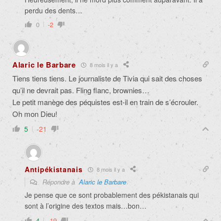
perdu des dents…
0
-2
Alaric le Barbare
8 mois il y a
Tiens tiens tiens. Le journaliste de Tivia qui sait des choses
qu’il ne devrait pas. Fling flanc, brownies…
Le petit manège des péquistes est-il en train de s’écrouler.
Oh mon Dieu!
5
-21
Antipékistanais
8 mois il y a
Répondre à
Alaric le Barbare
Je pense que ce sont probablement des pékistanais qui
sont à l’origine des textos mais…bon…
4
-19