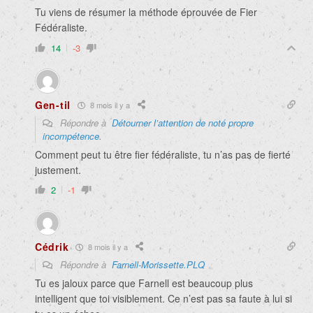
Tu viens de résumer la méthode éprouvée de Fier
Fédéraliste.
14
-3
Gen-til
8 mois il y a
Répondre à
Détourner l’attention de noté propre
incompétence.
Comment peut tu être fier fédéraliste, tu n’as pas de fierté
justement.
2
-1
Cédrik
8 mois il y a
Répondre à
Farnell-Morissette.PLQ
Tu es jaloux parce que Farnell est beaucoup plus
intelligent que toi visiblement. Ce n’est pas sa faute à lui si