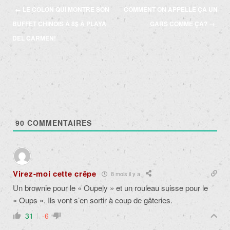
Navigation
←
LE COLON QUI MONTRE SON
COMMENT ON APPELLE ÇA UN
des
BUFFET CHINOIS À 8$ À PLAYA
GARS COMME ÇA?
→
articles
DEL CARMEN!
90
COMMENTAIRES
Virez-moi cette crêpe
8 mois il y a
Un brownie pour le « Oupely » et un rouleau suisse pour le
« Oups ». Ils vont s’en sortir à coup de gâteries.
31
-6