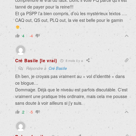
comprendre le vrai du faux. Donc il vote PQ parce qu’il est
tanné de payer pour la reine!!!
Et ça PSPP l’a bien compris, d’où les mystérieux textos ….
CAQ out, QS out, PLQ out, la vie est belle pour le gamin
.
4
-4
Cré Basile [le vrai}
8 mois il y a
Répondre à
Cré Basile
Eh ben, je croyais pas vraiment au « vol d’identité » dans
ce blogue…
Dommage. Déjà que le niveau est parfois discutable. C’est
vraiment une pratique très ordinaire, mais cela me pousse
sans doute à voir ailleurs si j’y suis.
2
-5