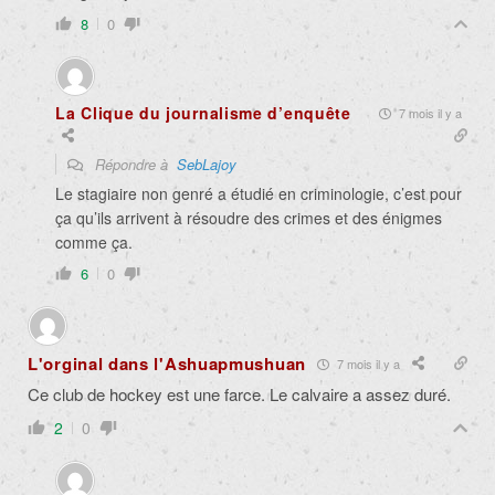
8
0
La Clique du journalisme d’enquête
7 mois il y a
Répondre à
SebLajoy
Le stagiaire non genré a étudié en criminologie, c’est pour
ça qu’ils arrivent à résoudre des crimes et des énigmes
comme ça.
6
0
L'orginal dans l'Ashuapmushuan
7 mois il y a
Ce club de hockey est une farce. Le calvaire a assez duré.
2
0