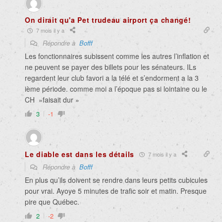
On dirait qu'a Pet trudeau airport ça changé!
7 mois il y a
Répondre à
Bofff
Les fonctionnaires subissent comme les autres l’inflation et
ne peuvent se payer des billets pour les sénateurs. ILs
regardent leur club favori a la télé et s’endorment a la 3
ième période. comme moi a l’époque pas si lointaine ou le
CH »faisait dur »
3
-1
Le diable est dans les détails
7 mois il y a
Répondre à
Bofff
En plus qu’ils doivent se rendre dans leurs petits cubicules
pour vrai. Ayoye 5 minutes de trafic soir et matin. Presque
pire que Québec.
2
-2