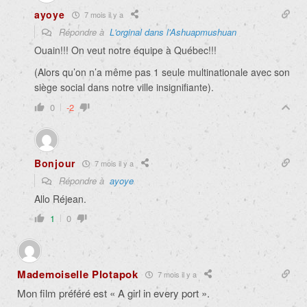
ayoye
7 mois il y a
Répondre à
L'orginal dans l'Ashuapmushuan
Ouain!!! On veut notre équipe à Québec!!!
(Alors qu’on n’a même pas 1 seule multinationale avec son
siège social dans notre ville insignifiante).
0
-2
Bonjour
7 mois il y a
Répondre à
ayoye
Allo Réjean.
1
0
Mademoiselle Plotapok
7 mois il y a
Mon film préféré est « A girl in every port ».