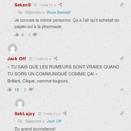
SekanS
7 mois il y a
Répondre à
Brute Bernard
Je connais la même personne. Ça a l’air qu’il achetait du
papier-cul à la pharmacie.
3
0
Jack Off
7 mois il y a
« TU SAIS QUE LES RUMEURS SONT VRAIES QUAND
TU SORS UN COMMUNIQUÉ COMME ÇA! »
Brillant, Clique, comme toujours.
15
0
SebLajoy
7 mois il y a
Répondre à
Jack Off
Du grand journalisme!