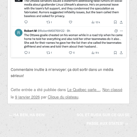
Commentaire inutile à m’envoyer: ça doit sortir dans un média
sérieux!
Cette entrée a été publiée dans
Le Québec parle...
,
Non classé
le
9 janvier 2026
par
Clique du plateau
.
Navigation
←
HA BEN, HA BEN!
SOL ET RUBA SUR CE QUI SE
des
PASSE AUX STATES!
→
articles