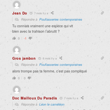
Jean Do
7 mois il y a
Répondre à
Poufiasseries contemporaines
Tu connais vraiment une espèce qui vit
bien avec la trahison l’abrutit ?
0
-1
Gros jambon
6 mois il y a
Répondre à
Poufiasseries contemporaines
alors trompe pas ta femme, c’est pas compliqué
0
0
Doc Mailloux Du Paradis
7 mois il y a
Répondre à
Léon le caméléon