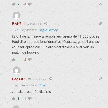
7
-4
Bofff
7 mois il y a
Répondre à
Ongle Carney
Ils ont de la misère à remplir leur aréna de 18 000 places.
Faut dire que des fonctionnaires fédéraux, ça doit pas se
coucher après 20h30 alors c’est difficile d’aller voir un
match de hockey.
4
-2
Legault
7 mois il y a
Répondre à
Bofff
Je sais, c’est très dissisile
3
-1