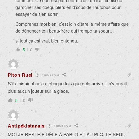
femmes). Ce qui l’est par contre c’est qu’il ait choisi de
garocher ses coéquipiers en d’sous de l’autobus pour
essayer de s’en sortir.
Comprenez moi bien, c’est loin d’être la même affaire que
de dénoncer ton beau-frère qui trompe ta soeur…
si tout ça est vrai, bien entendu.
5
0
Piton Ruel
7 mois il y a
S’ils faisaient cela à chaque fois que cela arrive, il n’y aurait
plus aucun joueur sur la glace.
5
0
Antipékistanais
7 mois il y a
MOI JE RESTE FIDÈLE À PABLO ET AU PLQ, LE SEUL