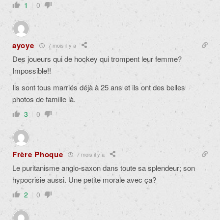
1
0
ayoye
7 mois il y a
Des joueurs qui de hockey qui trompent leur femme?
Impossible!!
Ils sont tous marriés déjà à 25 ans et ils ont des belles
photos de famille là.
3
0
Frère Phoque
7 mois il y a
Le puritanisme anglo-saxon dans toute sa splendeur; son
hypocrisie aussi. Une petite morale avec ça?
2
0