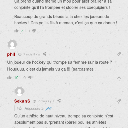
Ça prend quand même un mou pour aller brailler à sa
conjointe qu’il l’a trompée et stooler ses coéquipiers !
Beaucoup de grands bébés la la chez les joueurs de
hockey ! Des petits fils à meman, c’est ça que ça donne !
7
0
phil
7 mois il y a
Un joueur de hockey qui trompe sa femme sur la route ?
Houuuuu, c’est du jamais vu ça !!! (sarcasme)
10
0
SekanS
7 mois il y a
Répondre à
phil
Qu’un athlète de haut niveau trompe sa conjointe n’est
absolument pas surprenant (pareil pou les athlètes