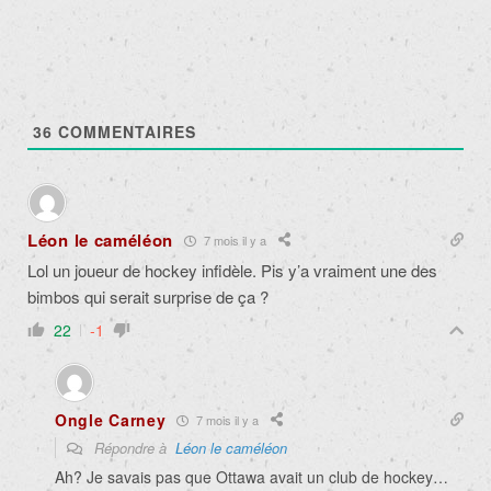
36
COMMENTAIRES
Léon le caméléon
7 mois il y a
Lol un joueur de hockey infidèle. Pis y’a vraiment une des
bimbos qui serait surprise de ça ?
22
-1
Ongle Carney
7 mois il y a
Répondre à
Léon le caméléon
Ah? Je savais pas que Ottawa avait un club de hockey…