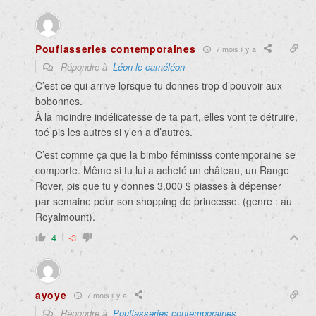
Poufiasseries contemporaines
7 mois il y a
Répondre à
Léon le caméléon
C’est ce qui arrive lorsque tu donnes trop d’pouvoir aux
bobonnes.
À la moindre indélicatesse de ta part, elles vont te détruire,
toé pis les autres si y’en a d’autres.
C’est comme ça que la bimbo féminisss contemporaine se
comporte. Même si tu lui a acheté un château, un Range
Rover, pis que tu y donnes 3,000 $ piasses à dépenser
par semaine pour son shopping de princesse. (genre : au
Royalmount).
4
-3
ayoye
7 mois il y a
Répondre à
Poufiasseries contemporaines