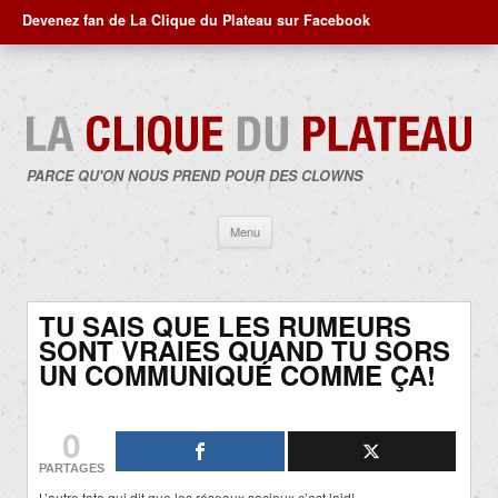
Devenez fan de La Clique du Plateau sur Facebook
PARCE QU'ON NOUS PREND POUR DES CLOWNS
Aller
Menu
au
contenu
TU SAIS QUE LES RUMEURS
SONT VRAIES QUAND TU SORS
UN COMMUNIQUÉ COMME ÇA!
0
PARTAGES
L’autre tata qui dit que les réseaux sociaux c’est laid!