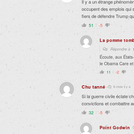
Il y a un étrange phénomèn
occupent des emplois qui su
fiers de défendre Trump qui
51
-5
La pomme tombe
Répondre à
Écoute, aux États-
le Obama Care et 
11
-2
Chu tanné
6 mois il y a
Si la guerre civile éclate c
convictions et combattre a
32
-5
Point Godwin