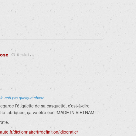
hose
6 mois il y a
 a
Un anti-pro quelque chose
regarde l’étiquette de sa casquette, c’est-à-dire
a été fabriquée, ça va être écrit MADE IN VIETNAM.
atie.
ute.fr/dictionnaire/fr/definition/idiocratie/