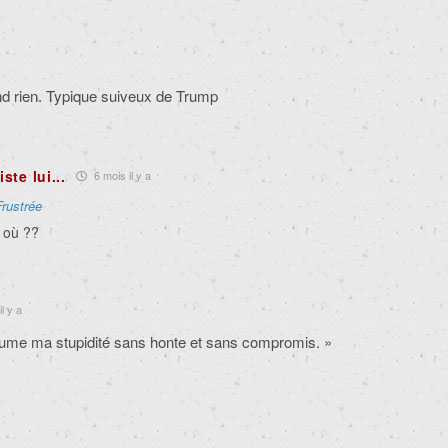
rend rien. Typique suiveux de Trump
te lui...
6 mois il y a
Frustrée
a où ??
l y a
assume ma stupidité sans honte et sans compromis. »