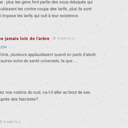
e : plus les gens font partie des sous-éduqués qui
bissent les contre-coups des tarifs, plus ils sont
 impose les tarifs qui nuit à leur existence.
 jamais loin de l'arbre
6 mois il y a
1234
Unis, plusieurs applaudissent quand on parle d’abolir
autres soins de santé universels, fa que …
hez nos voisins du sud, va-t-il aller au bout de ses
uprès des fascistes?
6 mois il y a