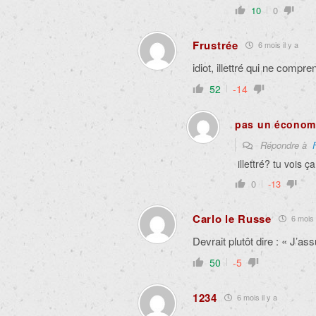
10
0
Frustrée
6 mois il y a
idiot, illettré qui ne comp
52
-14
pas un économis
Répondre à
illettré? tu vois ç
0
-13
Carlo le Russe
6 mois i
Devrait plutôt dire : « J’
50
-5
1234
6 mois il y a