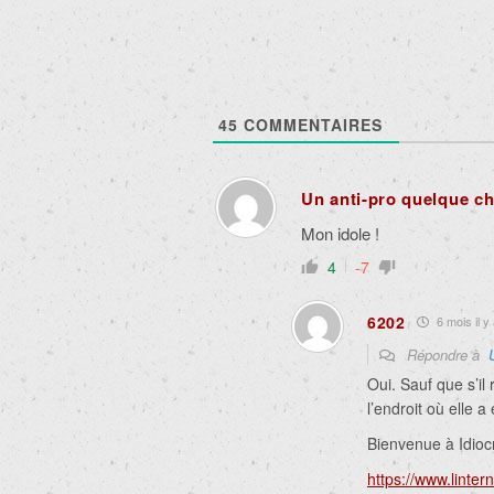
45
COMMENTAIRES
Un anti-pro quelque c
Mon idole !
4
-7
6202
6 mois il y
Répondre à
Oui. Sauf que s’il 
l’endroit où elle 
Bienvenue à Idiocr
https://www.linterna