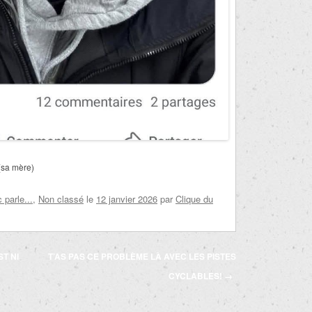
(sa mère)
parle...
,
Non classé
le
12 janvier 2026
par
Clique du
T NI
T’AS PAS CE PROBLÈME LÀ AVEC LES PISTES
CYCLABLES!
→