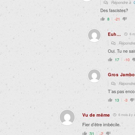
Répondre à
Des fascistes?
8
-21
Euh…
6 mo
Répondr
Oui. Tu ne sai
17
-10
Gros Jamb
Répondr
T’as pas enco
13
-3
Vu de même
6 mois il y 
Fier d’être imbécile.
31
-2