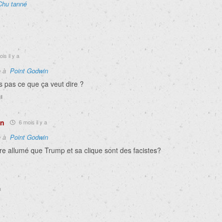
Chu tanné
is il y a
e à
Point Godwin
s pas ce que ça veut dire ?
on
6 mois il y a
e à
Point Godwin
re allumé que Trump et sa clique sont des facistes?
a