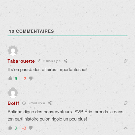
10
COMMENTAIRES
Tabarouette
6 mois il y a
Il s’en passe des affaires importantes ici!
9
-2
Bofff
6 mois il y a
Potiche digne des conservateurs. SVP Éric, prends la dans
ton parti histoire qu’on rigole un peu plus!
9
-3