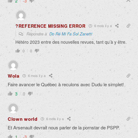
2
-3
?REFERENCE MISSING ERROR
6 mois il y a
Répondre à
Do Ré Mi Fa Sol Zanetti
Hétéro 2023 entre des nouvelles revues, tant qu’à y être.
0
0
Wola
6 mois il y a
Faire avancer le Québec à reculons avec Dudu le simplet!
3
0
Clown world
6 mois il y a
Et Arsenault devrait nous parler de la pornstar de PSPP.
1
-3