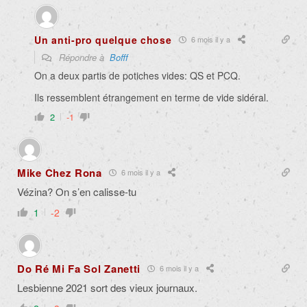
Un anti-pro quelque chose
6 mois il y a
Répondre à
Bofff
On a deux partis de potiches vides: QS et PCQ.
Ils ressemblent étrangement en terme de vide sidéral.
2
-1
Mike Chez Rona
6 mois il y a
Vézina? On s’en calisse-tu
1
-2
Do Ré Mi Fa Sol Zanetti
6 mois il y a
Lesbienne 2021 sort des vieux journaux.