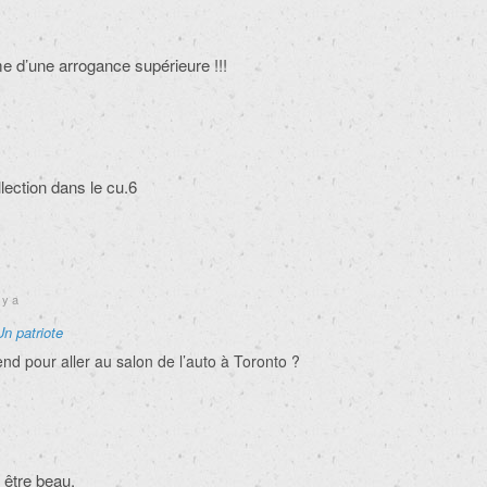
e d’une arrogance supérieure !!!
llection dans le cu.6
 y a
Un patriote
tend pour aller au salon de l’auto à Toronto ?
t être beau.