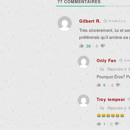
77
COMMENTAIRES
Gilbert R.
6 mois il y a
Très sincèrement, lui et se
préférerais qu’il amène sa
36
0
Only Fan
6 mo
Répondre à
Pourquoi Éros? Pa
6
-2
Troy tempest
Répondre à
1
0