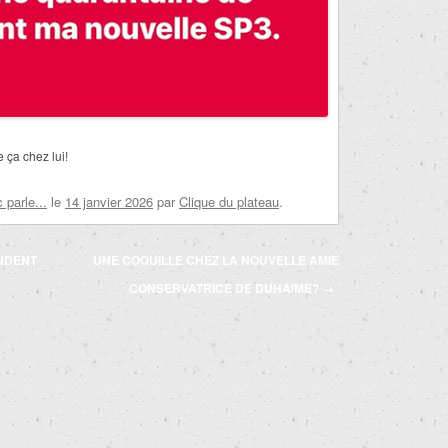
 ça chez lui!
parle...
le
14 janvier 2026
par
Clique du plateau
.
NDENT
UNE COQUILLE CHEZ LA NOUVELLE AMIE
CONSERVATRICE DE DUHAIME?
→