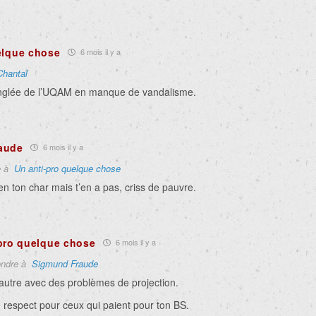
elque chose
6 mois il y a
Chantal
cinglée de l’UQAM en manque de vandalisme.
aude
6 mois il y a
e à
Un anti-pro quelque chose
en ton char mais t’en a pas, criss de pauvre.
pro quelque chose
6 mois il y a
ndre à
Sigmund Fraude
autre avec des problèmes de projection.
 respect pour ceux qui paient pour ton BS.