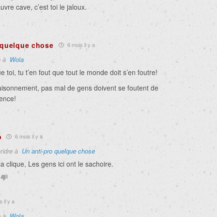
vre cave, c’est toi le jaloux.
 quelque chose
6 mois il y a
e à
Wola
e toi, tu t’en fout que tout le monde doit s’en foutre!
raisonnement, pas mal de gens doivent se foutent de
ence!
b
6 mois il y a
ndre à
Un anti-pro quelque chose
la clique, Les gens ici ont le sachoire.
 il y a
e à
Wola