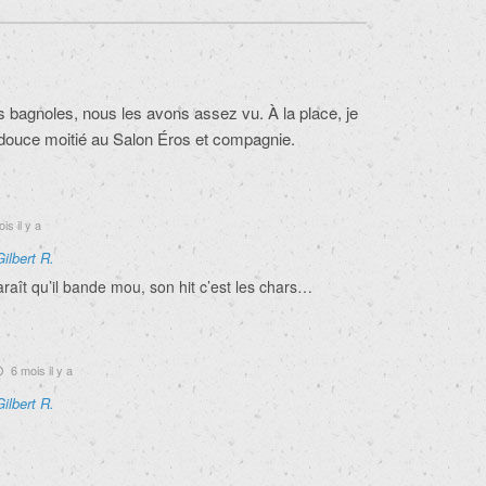
s bagnoles, nous les avons assez vu. À la place, je
 douce moitié au Salon Éros et compagnie.
is il y a
Gilbert R.
raît qu’il bande mou, son hit c’est les chars…
6 mois il y a
Gilbert R.