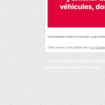
Commentaire inutile à m’envoyer: juste à faire
Cette entrée a été publiée dans
Le Québec 
Navigation
←
DEUX GARS SANS ENFANTS QUI DEMA
des
AUX FEMMES D’AVOIR PLUS D’ENFANTS!
articles