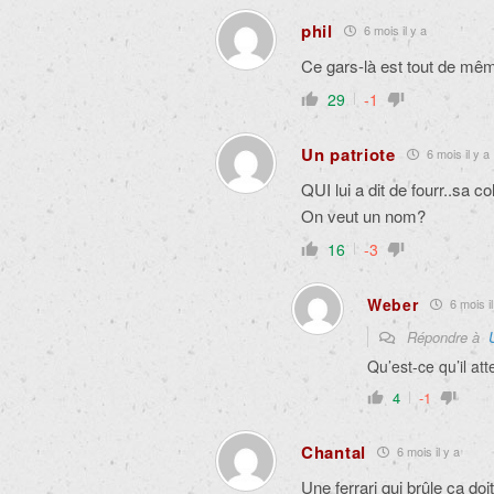
phil
6 mois il y a
Ce gars-là est tout de mêm
29
-1
Un patriote
6 mois il y a
QUI lui a dit de fourr..sa co
On veut un nom?
16
-3
Weber
6 mois il
Répondre à
Qu’est-ce qu’il at
4
-1
Chantal
6 mois il y a
Une ferrari qui brûle ça doi