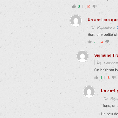
8
-10
Un anti-pro qu
Répondre à
Bon, une petite 
7
-4
Sigmund Fr
Répondr
On brûlerait b
4
-8
Un anti-
Répo
Tiens, un 
Un peu de