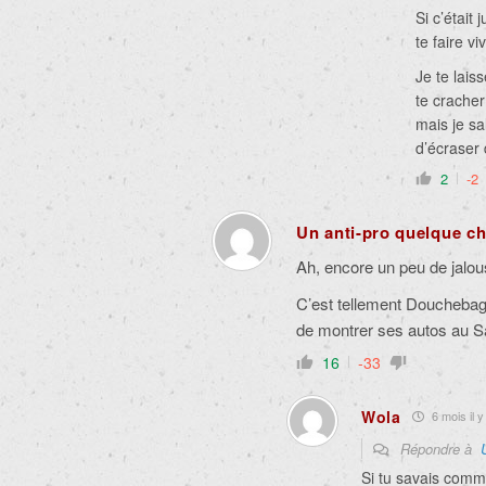
Si c’était
te faire vi
Je te lais
te crache
mais je sal
d’écraser
2
-2
Un anti-pro quelque c
Ah, encore un peu de jalous
C’est tellement Douchebag,
de montrer ses autos au 
16
-33
Wola
6 mois il y
Répondre à
Si tu savais comme