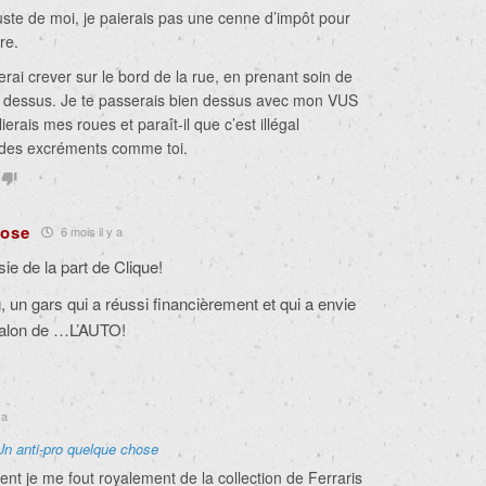
 juste de moi, je paierais pas une cenne d’impôt pour
vre.
serai crever sur le bord de la rue, en prenant soin de
r dessus. Je te passerais bien dessus avec mon VUS
ierais mes roues et paraît-il que c’est illégal
 des excréments comme toi.
hose
6 mois il y a
ie de la part de Clique!
 un gars qui a réussi financièrement et qui a envie
Salon de …L’AUTO!
 a
Un anti-pro quelque chose
nt je me fout royalement de la collection de Ferraris