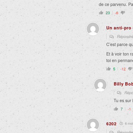
de ce parvenu. Pau
23
-6
Un anti-pro
Répondr
C’est parce qu
Et à voir ton 
toi en perman
5
-12
Billy Bo
Répo
Tu es sur 
7
-1
6202
6 mois
Répondr