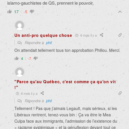
islamo-gauchistes de QS, prennent le pouvoir,
17
-5
Un anti-pro quelque chose
6 mois il y a
Répondre à
phil
On attendait tellement tous ton approbation Phillou. Merci.
4
-7
"Parce qu'au Québec, c'est comme ça qu'on vit
!"
6 mois il y a
Répondre à
phil
Tellement ! Pas que j’aimais Legault, mais sérieux, si les
Libéraux rentrent, tenez-vous bin : Ça va être le Mea
Culpa face aux immigrants, l’admission de l’existence du
« racisme systémique » et la génuflexion devant tout ce