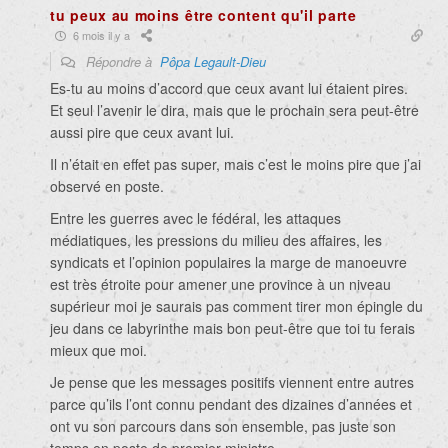
tu peux au moins être content qu'il parte
6 mois il y a
Répondre à
Pôpa Legault-Dieu
Es-tu au moins d’accord que ceux avant lui étaient pires.
Et seul l’avenir le dira, mais que le prochain sera peut-être
aussi pire que ceux avant lui.
Il n’était en effet pas super, mais c’est le moins pire que j’ai
observé en poste.
Entre les guerres avec le fédéral, les attaques
médiatiques, les pressions du milieu des affaires, les
syndicats et l’opinion populaires la marge de manoeuvre
est très étroite pour amener une province à un niveau
supérieur moi je saurais pas comment tirer mon épingle du
jeu dans ce labyrinthe mais bon peut-être que toi tu ferais
mieux que moi.
Je pense que les messages positifs viennent entre autres
parce qu’ils l’ont connu pendant des dizaines d’années et
ont vu son parcours dans son ensemble, pas juste son
temps en poste de premier ministre.