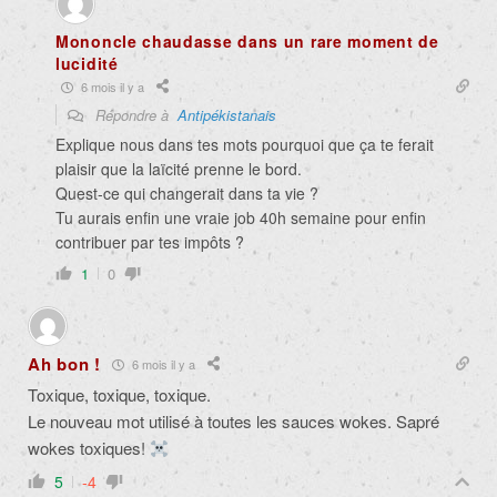
Mononcle chaudasse dans un rare moment de
lucidité
6 mois il y a
Répondre à
Antipékistanais
Explique nous dans tes mots pourquoi que ça te ferait
plaisir que la laïcité prenne le bord.
Quest-ce qui changerait dans ta vie ?
Tu aurais enfin une vraie job 40h semaine pour enfin
contribuer par tes impôts ?
1
0
Ah bon !
6 mois il y a
Toxique, toxique, toxique.
Le nouveau mot utilisé à toutes les sauces wokes. Sapré
wokes toxiques!
5
-4