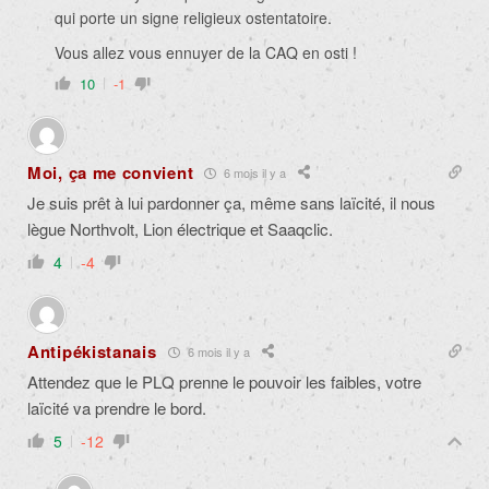
qui porte un signe religieux ostentatoire.
Vous allez vous ennuyer de la CAQ en osti !
10
-1
Moi, ça me convient
6 mois il y a
Je suis prêt à lui pardonner ça, même sans laïcité, il nous
lègue Northvolt, Lion électrique et Saaqclic.
4
-4
Antipékistanais
6 mois il y a
Attendez que le PLQ prenne le pouvoir les faibles, votre
laïcité va prendre le bord.
5
-12