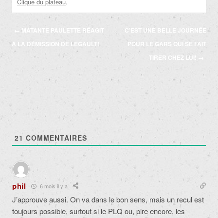
Clique du plateau
.
Navigation
←
MATANTE PAULETTE RÉAGIT
C’EST UNE BELLE JOURNÉE
des
À LA DÉMISSION DE LEGAULT!
POUR LE GARS QUI SE FAIT
articles
TIRER CHEZ LUI!
→
21
COMMENTAIRES
phil
6 mois il y a
J’approuve aussi. On va dans le bon sens, mais un recul est
toujours possible, surtout si le PLQ ou, pire encore, les