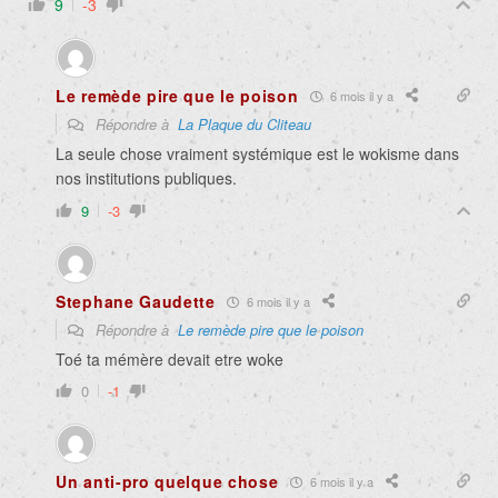
9
-3
Le remède pire que le poison
6 mois il y a
Répondre à
La Plaque du Cliteau
La seule chose vraiment systémique est le wokisme dans
nos institutions publiques.
9
-3
Stephane Gaudette
6 mois il y a
Répondre à
Le remède pire que le poison
Toé ta mémère devait etre woke
0
-1
Un anti-pro quelque chose
6 mois il y a