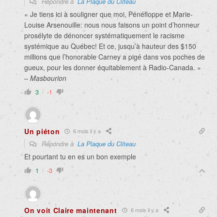
Répondre à
La Plaque du Cliteau
« Je tiens ici à souligner que moi, Pénéfloppe et Marie-
Louise Arsenouille: nous nous faisons un point d’honneur
prosélyte de dénoncer systématiquement le racisme
systémique au Québec! Et ce, jusqu’à hauteur des $150
millions que l’honorable Carney a pigé dans vos poches de
gueux, pour les donner équitablement à Radio-Canada. »
–
Masbourion
3
-1
Un piéton
6 mois il y a
Répondre à
La Plaque du Cliteau
Et pourtant tu en es un bon exemple
1
-3
On voit Claire maintenant
6 mois il y a