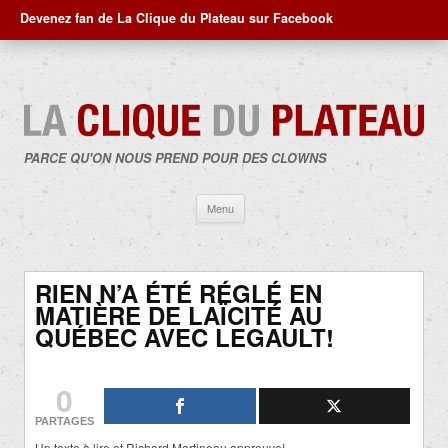
Devenez fan de La Clique du Plateau sur Facebook
PARCE QU'ON NOUS PREND POUR DES CLOWNS
Aller
Menu
au
contenu
RIEN N’A ÉTÉ RÉGLÉ EN
MATIÈRE DE LAÏCITÉ AU
QUÉBEC AVEC LEGAULT!
0
PARTAGES
Un texte à lire et Richard Martineau approuve!