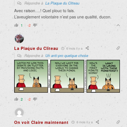
Répondre à
La Plaque du Cliteau
Avec raison….! Quel plouc tu fais.
L’aveuglement volontaire n’est pas une qualité, ducon.
1
-2
La Plaque du Cliteau
6 mois il y a
Répondre à
Un anti-pro quelque chose
2
-2
On voit Claire maintenant
6 mois il y a