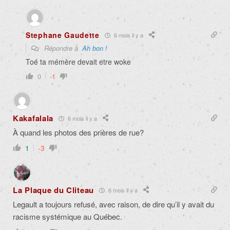
Stephane Gaudette
6 mois il y a
Répondre à
Ah bon !
Toé ta mémère devait etre woke
0
-1
Kakafalala
6 mois il y a
À quand les photos des prières de rue?
1
-3
La Plaque du Cliteau
6 mois il y a
Legault a toujours refusé, avec raison, de dire qu’il y avait du
racisme systémique au Québec.