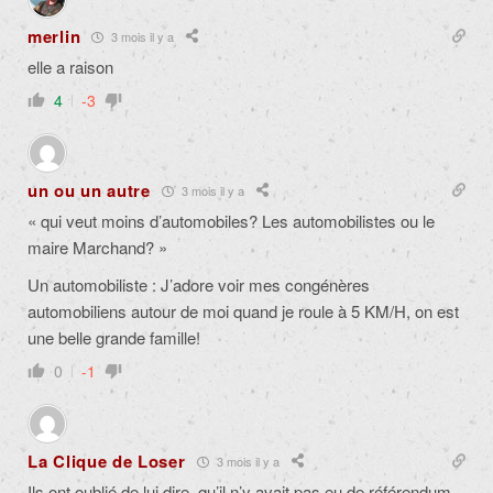
merlin
3 mois il y a
elle a raison
4
-3
un ou un autre
3 mois il y a
« qui veut moins d’automobiles? Les automobilistes ou le
maire Marchand? »
Un automobiliste : J’adore voir mes congénères
automobiliens autour de moi quand je roule à 5 KM/H, on est
une belle grande famille!
0
-1
La Clique de Loser
3 mois il y a
Ils ont oublié de lui dire, qu’il n’y avait pas eu de référendum