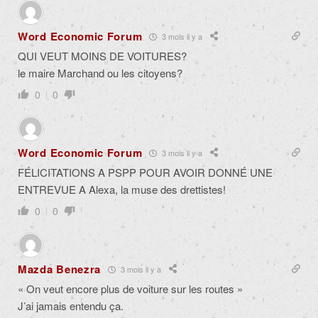
Word Economic Forum
3 mois il y a
QUI VEUT MOINS DE VOITURES?
le maire Marchand ou les citoyens?
0
0
Word Economic Forum
3 mois il y a
FÉLICITATIONS A PSPP POUR AVOIR DONNÉ UNE
ENTREVUE A Alexa, la muse des drettistes!
0
0
Mazda Benezra
3 mois il y a
« On veut encore plus de voiture sur les routes »
J’ai jamais entendu ça.