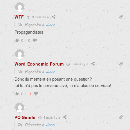
WTF
3 mois il y a
Répondre à
Jaco
Propagandistes
0
0
Word Economic Forum
3 mois il y a
Répondre à
Jaco
Donc ils mentent en posant une question?
toi tu n’a pas le cerveau lavé, tu n’a plus de cerveau!
0
-1
PQ Sénile
3 mois il y a
Répondre à
Jaco