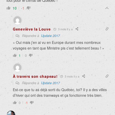
tout pour le climat de Québec !
10
-1
Geneviève la Louve
3 mois il y a
Répondre à
Update 2017
« Oui mais j’en ai vu en Europe durant mes nombreux
voyages en tant que Ministre pis c’est tellement beau ! »
1
0
À travers son chapeau!
3 mois il y a
Répondre à
Update 2017
Est-ce que tu as déjà sorti du Québec, toi? Il y a des villes
d’hiver qui ont des tramways et ça fonctionne très bien.
0
-1