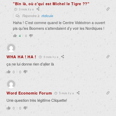
"Bin là, où c'qui est Michel le Tigre ??"
3 mois il y a
Répondre à
ritdicule
Haha ! C’est comme quand le Centre Vidéotron a ouvert
pis qu’les Boomers s’attendaient d’y voir les Nordiques !
4
0
WHA HA ! HA !
3 mois il y a
ça ne lui donne rien d’aller là
0
0
Word Economic Forum
3 mois il y a
Une question très légitime Cliquette!
0
0