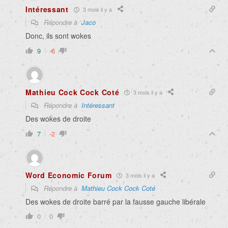
Intéressant
3 mois il y a
Répondre à
Jaco
Donc, ils sont wokes
9
-6
Mathieu Cock Cock Coté
3 mois il y a
Répondre à
Intéressant
Des wokes de droite
7
-2
Word Economic Forum
3 mois il y a
Répondre à
Mathieu Cock Cock Coté
Des wokes de droite barré par la fausse gauche libérale
0
0