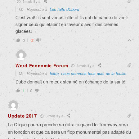
3 mois il y a
Répondre à
Les faits d'abord
C’est vrai! Ils sont venus icitte et ils ont demandé de venir
signer ceux qui étaient en faveur d’avoir des crèmes
glacées.
0
-2
Word Economic Forum
3 mois il y a
Répondre à
Icitte, nous sommes tous durs de la feuille
Dubé donnait un roteux steamé en échange de ta santé!
1
0
Update 2017
3 mois il y a
La Clique pourra prendre sa retraite quand le Tramway sera
en fonction et que ca sera un flop monumental pas adapté du