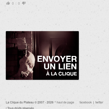
0
0
La Clique du Plateau © 2007 - 2026
^ haut de page
facebook
|
twitter
| Tous droits réservés.