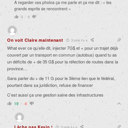
A regarder ces photos ça me parle et ça me dit : « les
grands esprits se rencontrent »
0
0
On voit Claire maintenant
3 mois il y a
What ever ce qu’elle dit, injecter 7G$ et + pour un trajet déjà
couvert par un transport en commun (autobus) quand tu as
un déficits de + de 35 G$ pour la réfection de routes dans la
province…
Sans parler du + de 11 G pour le 3ième lien que le fédéral,
pourtant dans sa juridiction, refuse de financer
C’est aussi ça une gestion saine des infrastructures
19
-6
Lâche pas Kevin !
3 mois il y a