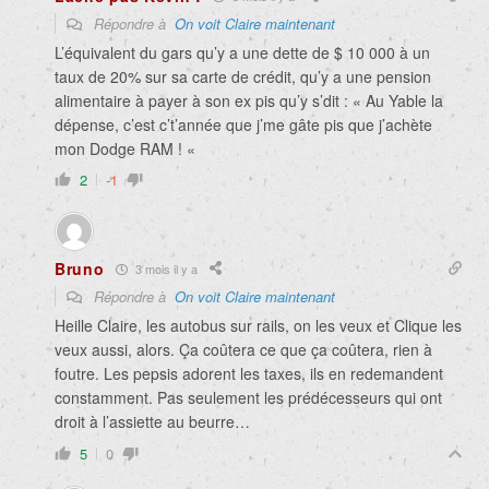
Répondre à
On voit Claire maintenant
L’équivalent du gars qu’y a une dette de $ 10 000 à un
taux de 20% sur sa carte de crédit, qu’y a une pension
alimentaire à payer à son ex pis qu’y s’dit : « Au Yable la
dépense, c’est c’t’année que j’me gâte pis que j’achète
mon Dodge RAM ! «
2
-1
Bruno
3 mois il y a
Répondre à
On voit Claire maintenant
Heille Claire, les autobus sur rails, on les veux et Clique les
veux aussi, alors. Ça coûtera ce que ça coûtera, rien à
foutre. Les pepsis adorent les taxes, ils en redemandent
constamment. Pas seulement les prédécesseurs qui ont
droit à l’assiette au beurre…
5
0