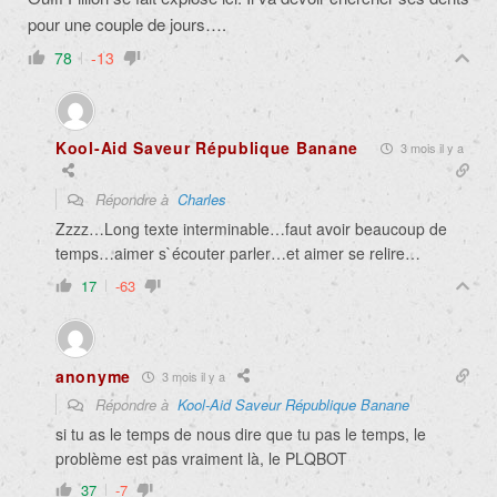
pour une couple de jours….
78
-13
Kool-Aid Saveur République Banane
3 mois il y a
Répondre à
Charles
Zzzz…Long texte interminable…faut avoir beaucoup de
temps…aimer s`écouter parler…et aimer se relire…
17
-63
anonyme
3 mois il y a
Répondre à
Kool-Aid Saveur République Banane
si tu as le temps de nous dire que tu pas le temps, le
problème est pas vraiment là, le PLQBOT
37
-7