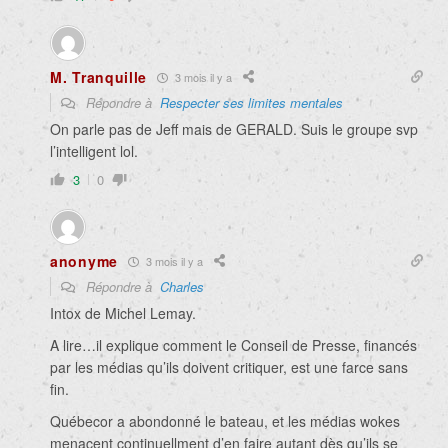
M. Tranquille
3 mois il y a
Répondre à
Respecter ses limites mentales
On parle pas de Jeff mais de GERALD. Suis le groupe svp
l’intelligent lol.
3
0
anonyme
3 mois il y a
Répondre à
Charles
Intox de Michel Lemay.
A lire…il explique comment le Conseil de Presse, financés
par les médias qu’ils doivent critiquer, est une farce sans
fin.
Québecor a abondonné le bateau, et les médias wokes
menacent continuellment d’en faire autant dès qu’ils se