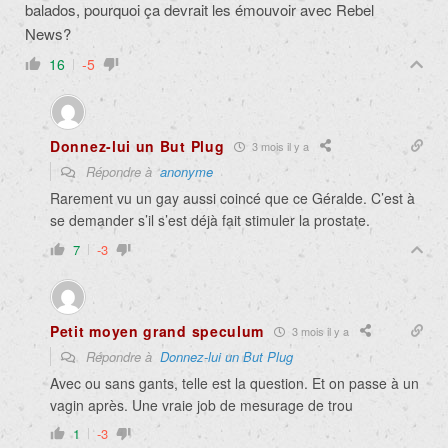
balados, pourquoi ça devrait les émouvoir avec Rebel
News?
16
-5
Donnez-lui un But Plug
3 mois il y a
Répondre à
anonyme
Rarement vu un gay aussi coincé que ce Géralde. C’est à
se demander s’il s’est déjà fait stimuler la prostate.
7
-3
Petit moyen grand speculum
3 mois il y a
Répondre à
Donnez-lui un But Plug
Avec ou sans gants, telle est la question. Et on passe à un
vagin après. Une vraie job de mesurage de trou
1
-3