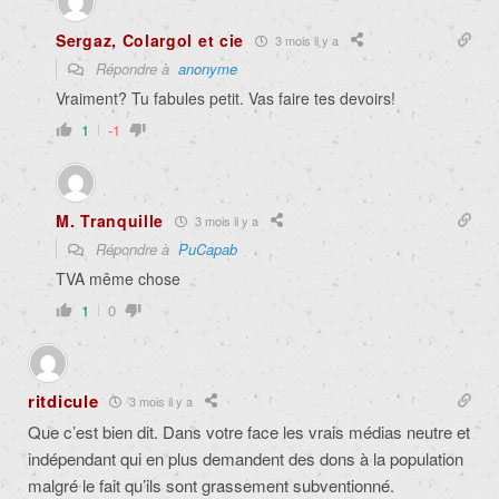
Sergaz, Colargol et cie
3 mois il y a
Répondre à
anonyme
Vraiment? Tu fabules petit. Vas faire tes devoirs!
1
-1
M. Tranquille
3 mois il y a
Répondre à
PuCapab
TVA même chose
1
0
ritdicule
3 mois il y a
Que c’est bien dit. Dans votre face les vrais médias neutre et
indépendant qui en plus demandent des dons à la population
malgré le fait qu’ils sont grassement subventionné.