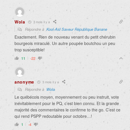
Wola
3 mois il y a
Répondre à
Kool-Aid Saveur République Banane
Exactement. Rien de nouveau venant du petit chérubin
bourgeois miraculé. Un autre poupée boutchou un peu
trop susceptible!
11
-22
anonyme
3 mois il y a
Répondre à
Wola
Le québécois moyen, moyennement ou peu instruit, vote
inévitablement pour le PQ, c’est bien connu. Et la grande
majorité des commentaires le confirme to the go. C’est ce
qui rend PSPP redoutable pour octobre…!
1
-4