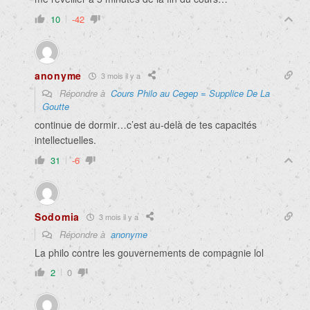
10
-42
anonyme
3 mois il y a
Répondre à
Cours Philo au Cegep = Supplice De La
Goutte
continue de dormir…c’est au-delà de tes capacités
intellectuelles.
31
-6
Sodomia
3 mois il y a
Répondre à
anonyme
La philo contre les gouvernements de compagnie lol
2
0