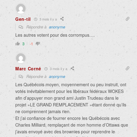
Gen-til
3 mois il y a
Répondre à
anonyme
Les autres votent pour des corrompus….
3
-1
Marc Corné
3 mois il y a
Répondre à
anonyme
Les Québécois moyen, moyennement ou peu instruit, ont
votés inévitablement pour les libéraux fédéraux WOKES
afin d’appuyer mon grand ami Justin Trudeau dans le
projet »LE GRAND REMPLACEMENT »étant donné qu’ils
ne comprennent jamais rien.
Et j’ai confiance de fourrer encore les Québécois avec
Charles Milliard, remplaçant de mon homme d’Ottawa que
j’avais envoyé avec des brownies pour reprendre le