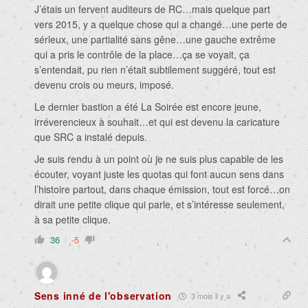
J’étais un fervent auditeurs de RC…mais quelque part
vers 2015, y a quelque chose qui a changé…une perte de
sérieux, une partialité sans gêne…une gauche extrême
qui a pris le contrôle de la place…ça se voyait, ça
s’entendait, pu rien n’était subtilement suggéré, tout est
devenu crois ou meurs, imposé.
Le dernier bastion a été La Soirée est encore jeune,
irréverencieux à souhait…et qui est devenu la caricature
que SRC a instalé depuis.
Je suis rendu à un point où je ne suis plus capable de les
écouter, voyant juste les quotas qui font aucun sens dans
l’histoire partout, dans chaque émission, tout est forcé…on
dirait une petite clique qui parle, et s’intéresse seulement,
à sa petite clique.
36
-5
Sens inné de l'observation
3 mois il y a