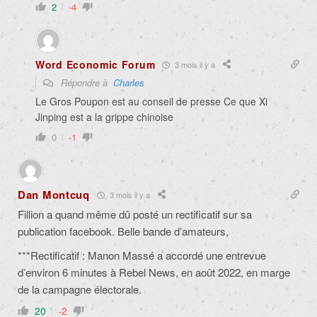
2
-4
Word Economic Forum
3 mois il y a
Répondre à
Charles
Le Gros Poupon est au conseil de presse Ce que Xi
Jinping est a la grippe chinoise
0
-1
Dan Montcuq
3 mois il y a
Fillion a quand même dû posté un rectificatif sur sa
publication facebook. Belle bande d’amateurs,
***Rectificatif : Manon Massé a accordé une entrevue
d’environ 6 minutes à Rebel News, en août 2022, en marge
de la campagne électorale.
20
-2