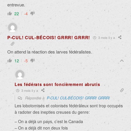
entrevue.
22
-4
P-CUL! CUL-BÉCOIS! GRRR! GRRR!
3 mois il y a
On attend la réaction des larves fédéralistes.
12
-5
Les fédérats sont foncièrement abrutis
3 mois il y a
Répondre à
P-CUL! CUL-BÉCOIS! GRRR! GRRR!
Les lobotomisés et colonisés fédérâleux sont trop occupés
à radoter des inepties creuses du genre:
– On a déjà un pays, c’est le Canada
– On a déjà dit non deux fois