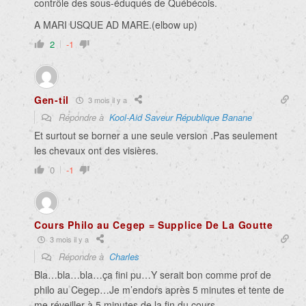
contrôle des sous-éduqués de Québécois.
A MARI USQUE AD MARE.(elbow up)
2
-1
Gen-til
3 mois il y a
Répondre à
Kool-Aid Saveur République Banane
Et surtout se borner a une seule version .Pas seulement
les chevaux ont des visières.
0
-1
Cours Philo au Cegep = Supplice De La Goutte
3 mois il y a
Répondre à
Charles
Bla…bla…bla…ça fini pu…Y serait bon comme prof de
philo au Cegep…Je m’endors après 5 minutes et tente de
me réveiller à 5 minutes de la fin du cours…