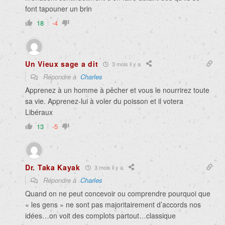
font tapouner un brin
18
-4
Un Vieux sage a dit
3 mois il y a
Répondre à
Charles
Apprenez à un homme à pêcher et vous le nourrirez toute
sa vie. Apprenez-lui à voler du poisson et il votera
Libéraux
13
-5
Dr. Taka Kayak
3 mois il y a
Répondre à
Charles
Quand on ne peut concevoir ou comprendre pourquoi que
« les gens » ne sont pas majoritairement d’accords nos
idées…on voit des complots partout…classique