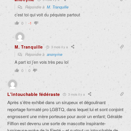
Répondre à
M. Tranquille
c’est toi qui voit du péquiste partout
0
-1
M. Tranquille
3 mois il y a
Répondre à
anonyme
A part ici j’en vois très peu lol
0
0
L'intouchable fédéraste
3 mois il y a
Après s’être exhibé dans un sirupeux et dégoulinant
reportage formaté pro LGBTQ, dans lequel lui et sont conjoint
engrossent une mère porteuse pour avoir un enfant; Géralde
Filfion est devenu une sorte de mascotte inspirante-
lumineuse-woke de la Fierté – et surtout un intouchable de