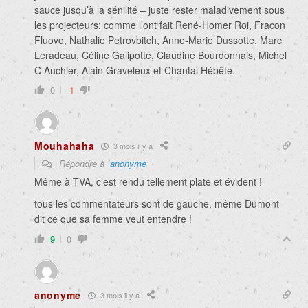
sauce jusqu’à la sénilité – juste rester maladivement sous
les projecteurs: comme l’ont fait René-Homer Roi, Fracon
Fluovo, Nathalie Petrovbitch, Anne-Marie Dussotte, Marc
Leradeau, Céline Galipotte, Claudine Bourdonnais, Michel
C Auchier, Alain Graveleux et Chantal Hébête.
0
-1
Mouhahaha
3 mois il y a
Répondre à
anonyme
Même à TVA, c’est rendu tellement plate et évident !
tous les commentateurs sont de gauche, même Dumont
dit ce que sa femme veut entendre !
9
0
anonyme
3 mois il y a