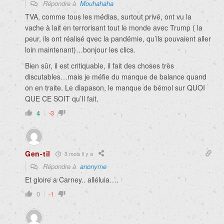
Répondre à
Mouhahaha
TVA, comme tous les médias, surtout privé, ont vu la
vache à lait en terrorisant tout le monde avec Trump ( la
peur, ils ont réalisé qvec la pandémie, qu’ils pouvaient aller
loin maintenant)…bonjour les clics.
Bien sûr, il est critiquable, il fait des choses très
discutables…mais je méfie du manque de balance quand
on en traite. Le diapason, le manque de bémol sur QUOI
QUE CE SOIT qu’Il fait.
4
-3
Gen-til
3 mois il y a
Répondre à
anonyme
Et gloire a Carney.. alléluia….
0
-1