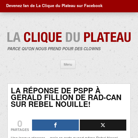
Devenez fan de La Clique du Plateau sur Facebook
PARCE QU'ON NOUS PREND POUR DES CLOWNS
Aller
Menu
au
contenu
LA RÉPONSE DE PSPP À
GERALD FILLION DE RAD-CAN
SUR REBEL NOUILLE!
0
PARTAGES
Une longue réponse… mais ça reste quand même Rebel News!