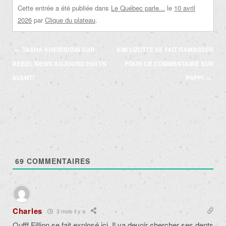
Cette entrée a été publiée dans
Le Québec parle...
le
10 avril
2026
par
Clique du plateau
.
Navigation
←
TASHA KHEIRIDDIN SUR
KIM LIZOTTE SE FAIT RAMASSER
des
REBEL NEWS AUJOURD’HUI VS
POUR CE COMMENTAIRE SUR
articles
AVANT!
PSPP!
→
69
COMMENTAIRES
Charles
3 mois il y a
Oufff Fillion se fait explosé ici. Il va devoir chercher ses dents