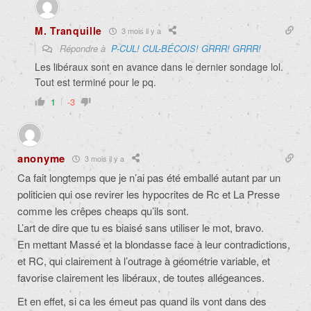
M. Tranquille
3 mois il y a
Répondre à
P-CUL! CUL-BÉCOIS! GRRR! GRRR!
Les libéraux sont en avance dans le dernier sondage lol.
Tout est terminé pour le pq.
1
-3
anonyme
3 mois il y a
Ca fait longtemps que je n’ai pas été emballé autant par un
politicien qui ose revirer les hypocrites de Rc et La Presse
comme les crêpes cheaps qu’ils sont.
L’art de dire que tu es biaisé sans utiliser le mot, bravo.
En mettant Massé et la blondasse face à leur contradictions,
et RC, qui clairement à l’outrage à géométrie variable, et
favorise clairement les libéraux, de toutes allégeances.
Et en effet, si ca les émeut pas quand ils vont dans des