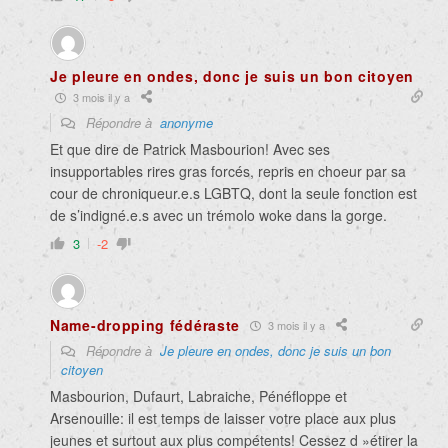
Je pleure en ondes, donc je suis un bon citoyen
3 mois il y a
Répondre à
anonyme
Et que dire de Patrick Masbourion! Avec ses
insupportables rires gras forcés, repris en choeur par sa
cour de chroniqueur.e.s LGBTQ, dont la seule fonction est
de s’indigné.e.s avec un trémolo woke dans la gorge.
3
-2
Name-dropping fédéraste
3 mois il y a
Répondre à
Je pleure en ondes, donc je suis un bon
citoyen
Masbourion, Dufaurt, Labraiche, Pénéfloppe et
Arsenouille: il est temps de laisser votre place aux plus
jeunes et surtout aux plus compétents! Cessez d »étirer la