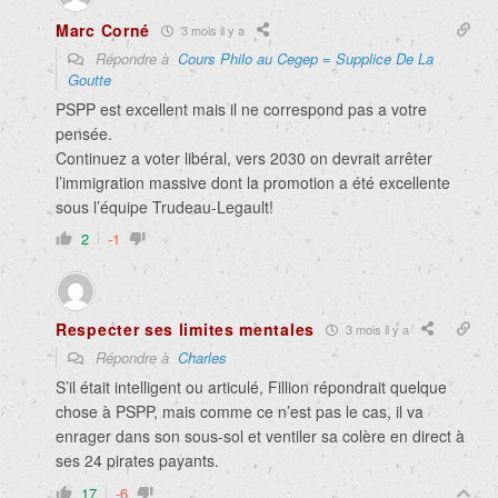
Marc Corné
3 mois il y a
Répondre à
Cours Philo au Cegep = Supplice De La
Goutte
PSPP est excellent mais il ne correspond pas a votre
pensée.
Continuez a voter libéral, vers 2030 on devrait arrêter
l’immigration massive dont la promotion a été excellente
sous l’équipe Trudeau-Legault!
2
-1
Respecter ses limites mentales
3 mois il y a
Répondre à
Charles
S’il était intelligent ou articulé, Fillion répondrait quelque
chose à PSPP, mais comme ce n’est pas le cas, il va
enrager dans son sous-sol et ventiler sa colère en direct à
ses 24 pirates payants.
17
-6