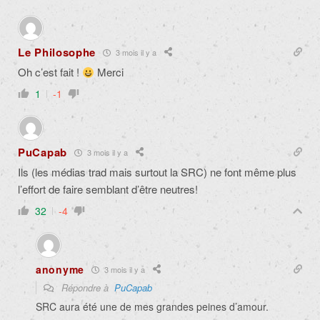
Le Philosophe
3 mois il y a
Oh c’est fait !
Merci
1
-1
PuCapab
3 mois il y a
Ils (les médias trad mais surtout la SRC) ne font même plus
l’effort de faire semblant d’être neutres!
32
-4
anonyme
3 mois il y a
Répondre à
PuCapab
SRC aura été une de mes grandes peines d’amour.