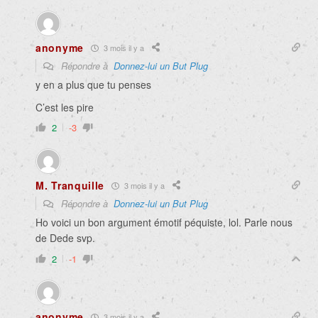
anonyme
3 mois il y a
Répondre à
Donnez-lui un But Plug
y en a plus que tu penses
C’est les pire
2
-3
M. Tranquille
3 mois il y a
Répondre à
Donnez-lui un But Plug
Ho voici un bon argument émotif péquiste, lol. Parle nous
de Dede svp.
2
-1
anonyme
3 mois il y a