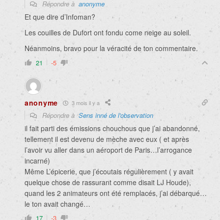
Répondre à
anonyme
Et que dire d’Infoman?
Les couilles de Dufort ont fondu come neige au soleil.
Néanmoins, bravo pour la véracité de ton commentaire.
21
-5
anonyme
3 mois il y a
Répondre à
Sens inné de l'observation
il fait parti des émissions chouchous que j’ai abandonné,
tellement il est devenu de mèche avec eux ( et après
l’avoir vu aller dans un aéroport de Paris…l’arrogance
incarné)
Même L’épicerie, que j’écoutais régulièrement ( y avait
quelque chose de rassurant comme disait LJ Houde),
quand les 2 animateurs ont été remplacés, j’ai débarqué…
le ton avait changé…
17
-3