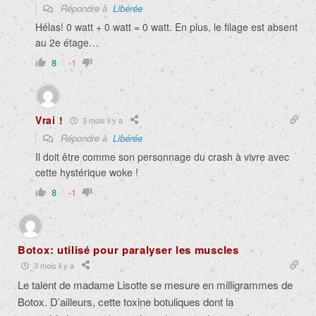
Répondre à
Liɓérée
Hélas! 0 watt + 0 watt = 0 watt. En plus, le filage est absent
au 2e étage…
8
-1
Vrai !
3 mois il y a
Répondre à
Liɓérée
Il doit être comme son personnage du crash à vivre avec
cette hystérique woke !
8
-1
Botox: utilisé pour paralyser les muscles
3 mois il y a
Le talent de madame Lisotte se mesure en milligrammes de
Botox. D’ailleurs, cette toxine botuliques dont la