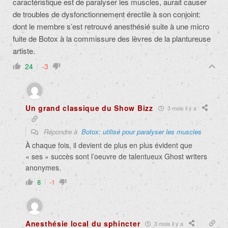
caractéristique est de paralyser les muscles, aurait causer
de troubles de dysfonctionnement érectile à son conjoint:
dont le membre s’est retrouvé anesthésié suite à une micro
fuite de Botox à la commissure des lèvres de la plantureuse
artiste.
24
-3
Un grand classique du Show Bizz
3 mois il y a
Répondre à
Botox: utilisé pour paralyser les muscles
À chaque fois, il devient de plus en plus évident que
« ses » succès sont l’oeuvre de talentueux Ghost writers
anonymes.
8
-1
Anesthésie local du sphincter
3 mois il y a