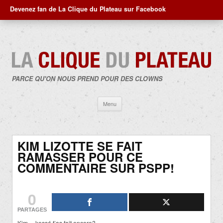
Devenez fan de La Clique du Plateau sur Facebook
PARCE QU'ON NOUS PREND POUR DES CLOWNS
Aller
Menu
au
contenu
KIM LIZOTTE SE FAIT
RAMASSER POUR CE
COMMENTAIRE SUR PSPP!
0
PARTAGES
Kim… kessé t’as fait encore?