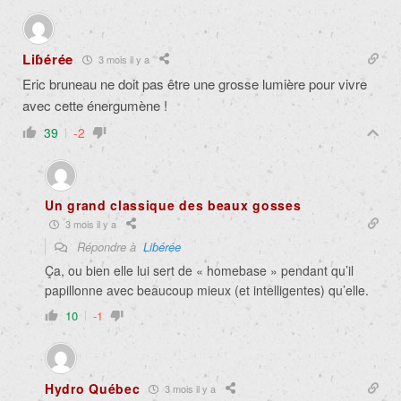
Liɓérée
3 mois il y a
Eric bruneau ne doit pas être une grosse lumière pour vivre
avec cette énergumène !
39
-2
Un grand classique des beaux gosses
3 mois il y a
Répondre à
Liɓérée
Ça, ou bien elle lui sert de « homebase » pendant qu’il
papillonne avec beaucoup mieux (et intelligentes) qu’elle.
10
-1
Hydro Québec
3 mois il y a