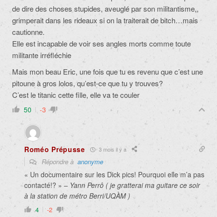
de dire des choses stupides, aveuglé par son militantisme,,
grimperait dans les rideaux si on la traiterait de bitch…mais
cautionne.
Elle est incapable de voir ses angles morts comme toute
militante irréfléchie
Mais mon beau Eric, une fois que tu es revenu que c’est une
pitoune à gros lolos, qu’est-ce que tu y trouves?
C’est le titanic cette fille, elle va te couler
50
-3
Roméo Prépusse
3 mois il y a
Répondre à
anonyme
« Un documentaire sur les Dick pics! Pourquoi elle m’a pas
contacté!? » –
Yann Perrô ( je gratterai ma guitare ce soir
à la station de métro Berri/UQÀM )
4
-2