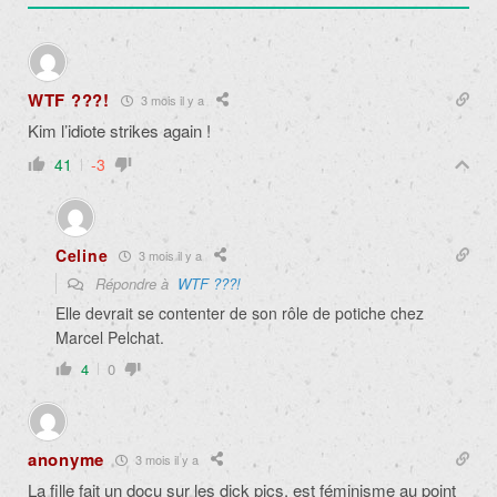
WTF ???!
3 mois il y a
Kim l’idiote strikes again !
41
-3
Celine
3 mois il y a
Répondre à
WTF ???!
Elle devrait se contenter de son rôle de potiche chez
Marcel Pelchat.
4
0
anonyme
3 mois il y a
La fille fait un docu sur les dick pics, est féminisme au point