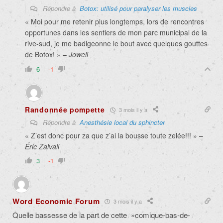
Répondre à
Botox: utilisé pour paralyser les muscles
« Moi pour me retenir plus longtemps, lors de rencontres
opportunes dans les sentiers de mon parc municipal de la
rive-sud, je me badigeonne le bout avec quelques gouttes
de Botox! » –
Jowell
6
-1
Randonnée pompette
3 mois il y a
Répondre à
Anesthésie local du sphincter
« Z’est donc pour za que z’ai la bousse toute zelée!!! » –
Éric Zalvail
3
-1
Word Economic Forum
3 mois il y a
Quelle bassesse de la part de cette »comique-bas-de-