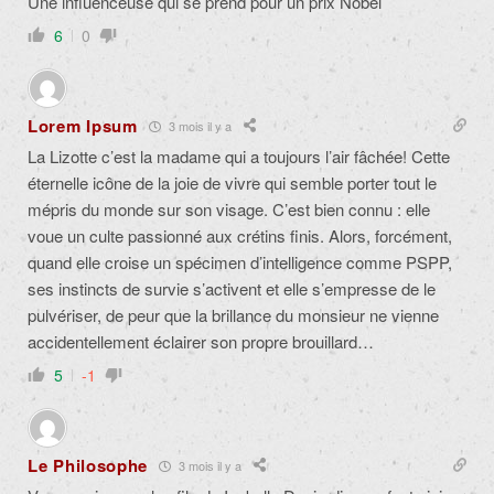
Une influenceuse qui se prend pour un prix Nobel
6
0
Lorem Ipsum
3 mois il y a
La Lizotte c’est la madame qui a toujours l’air fâchée! Cette
éternelle icône de la joie de vivre qui semble porter tout le
mépris du monde sur son visage. C’est bien connu : elle
voue un culte passionné aux crétins finis. Alors, forcément,
quand elle croise un spécimen d’intelligence comme PSPP,
ses instincts de survie s’activent et elle s’empresse de le
pulvériser, de peur que la brillance du monsieur ne vienne
accidentellement éclairer son propre brouillard…
5
-1
Le Philosophe
3 mois il y a