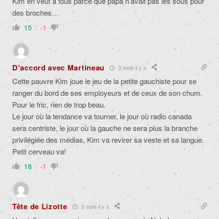
Kim en veut à tous parce que papa n’avait pas les sous pour
des broches…
15
-1
D'accord avec Martineau
3 mois il y a
Cette pauvre Kim joue le jeu de la petite gauchiste pour se
ranger du bord de ses employeurs et de ceux de son chum.
Pour le fric, rien de trop beau.
Le jour où la tendance va tourner, le jour où radio canada
sera centriste, le jour où la gauche ne sera plus la branche
privilégiée des médias, Kim va revirer sa veste et sa langue.
Petit cerveau va!
18
-1
Tête de Lizotte
3 mois il y a