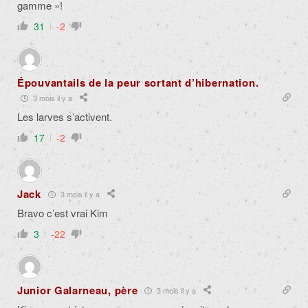
gamme »!
31
-2
Épouvantails de la peur sortant d’hibernation.
3 mois il y a
Les larves s’activent.
17
-2
Jack
3 mois il y a
Bravo c’est vrai Kim
3
-22
Junior Galarneau, père
3 mois il y a