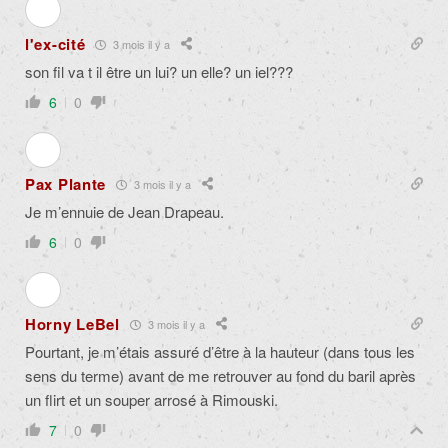
l'ex-cité
3 mois il y a
son fil va t il être un lui? un elle? un iel???
6
0
Pax Plante
3 mois il y a
Je m’ennuie de Jean Drapeau.
6
0
Horny LeBel
3 mois il y a
Pourtant, je m’étais assuré d’être à la hauteur (dans tous les
sens du terme) avant de me retrouver au fond du baril après
un flirt et un souper arrosé à Rimouski.
7
0