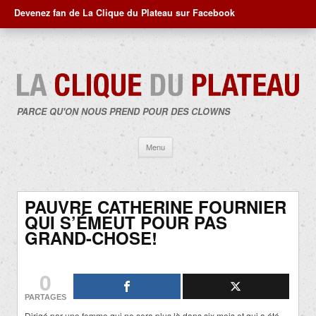
Devenez fan de La Clique du Plateau sur Facebook
PARCE QU'ON NOUS PREND POUR DES CLOWNS
Aller
Menu
au
contenu
PAUVRE CATHERINE FOURNIER
QUI S’ÉMEUT POUR PAS
GRAND-CHOSE!
0
PARTAGES
Dirigé par une femme qui ne sera plus là dans six mois et qui a été