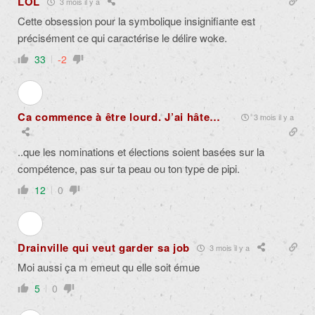
LOL
3 mois il y a
Cette obsession pour la symbolique insignifiante est
précisément ce qui caractérise le délire woke.
33
-2
Ca commence à être lourd. J’ai hâte…
3 mois il y a
..que les nominations et élections soient basées sur la
compétence, pas sur ta peau ou ton type de pipi.
12
0
Drainville qui veut garder sa job
3 mois il y a
Moi aussi ça m emeut qu elle soit émue
5
0