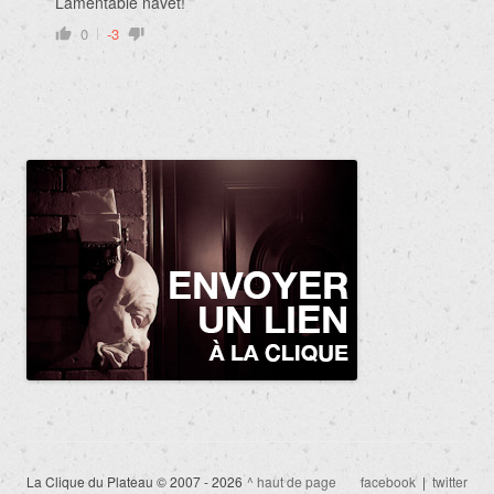
Lamentable navet!
0
-3
La Clique du Plateau © 2007 - 2026
^ haut de page
facebook
|
twitter