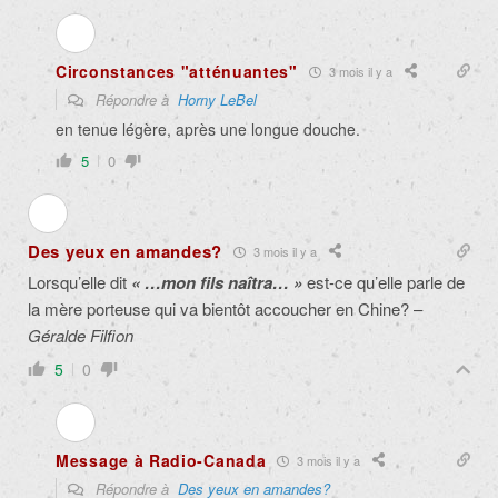
Circonstances "atténuantes"
3 mois il y a
Répondre à
Horny LeBel
en tenue légère, après une longue douche.
5
0
Des yeux en amandes?
3 mois il y a
Lorsqu’elle dit
« …mon fils naîtra… »
est-ce qu’elle parle de
la mère porteuse qui va bientôt accoucher en Chine? –
Géralde Filfion
5
0
Message à Radio-Canada
3 mois il y a
Répondre à
Des yeux en amandes?