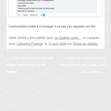
Commentaire inutile à m’envoyer: il va pas s’en rappeler son fils!
Cette entrée a été publiée dans
Le Québec parle...
, et marquée
avec
Catherine Fournier
, le
13 avril 2026
par
Clique du plateau
.
Navigation
←
C’EST BEAU UNE FEMME QUI
L’HOMMAGE À LEGAULT PAR
des
COMPLIMENTE UNE AUTRE
SON CAUCUS EST LE MALAISE
articles
FEMME!
DE L’ANNÉE!
→