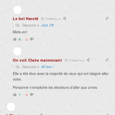
Le bel Harold
3 mois il y a
Répondre à
Jack Off
Mets-en!
8
-2
On voit Claire maintenant
3 mois il y a
Répondre à
Ah bon !
Elle a été élue avec la majorité de ceux qui ont daigné aller
voter.
Personne n’empêche les électeurs d’aller aux urnes
1
-3