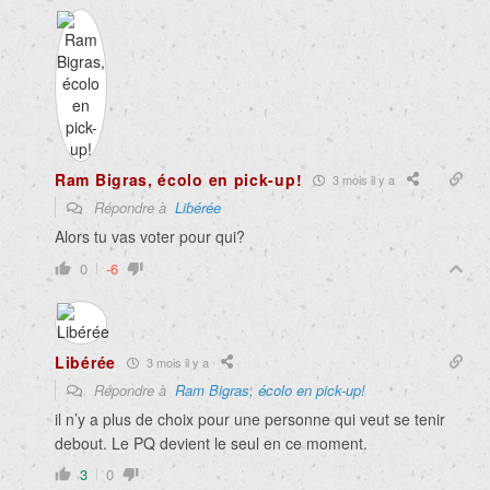
Ram Bigras, écolo en pick-up!
3 mois il y a
Répondre à
Liɓérée
Alors tu vas voter pour qui?
0
-6
Libérée
3 mois il y a
Répondre à
Ram Bigras, écolo en pick-up!
il n’y a plus de choix pour une personne qui veut se tenir
debout. Le PQ devient le seul en ce moment.
3
0