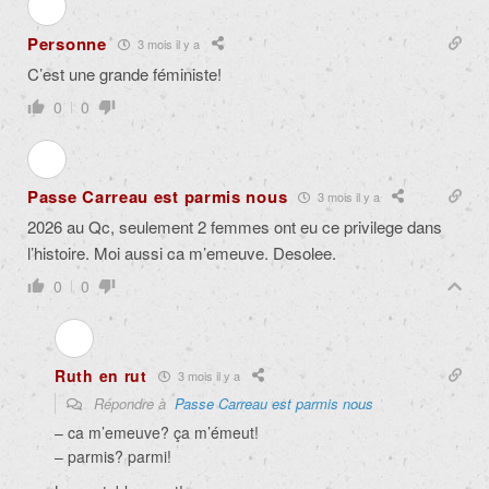
Personne
3 mois il y a
C’est une grande féministe!
0
0
Passe Carreau est parmis nous
3 mois il y a
2026 au Qc, seulement 2 femmes ont eu ce privilege dans
l’histoire. Moi aussi ca m’emeuve. Desolee.
0
0
Ruth en rut
3 mois il y a
Répondre à
Passe Carreau est parmis nous
– ca m’emeuve? ça m’émeut!
– parmis? parmi!