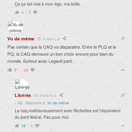
Ça ça fait mal à mon égo, ma belle.
0
0
Vu de même
3 mois il y a
Pas certain que la CAQ va disparaitre. Entre le PLQ et le
PQ, la CAQ demeure un bon choix encore pour bien du
monde. Surtout avec Legault parti.
7
-16
Liɓérée
3 mois il y a
Répondre à
Vu de même
La caq,malheureusement avec fléchettes est l’équivalent
du parti libéral. Pas pour moi.
15
0