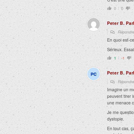
0
0
Peter B. Par
Répondr
En quoi est-c
Sérieux. Essaie
1
-1
Peter B. Par
Répondr
Imagine un mo
peuvent tirer
une menace co
Je me questio
dystopie.
En tout cas, ç