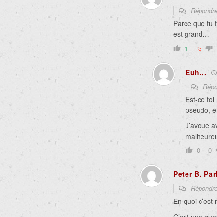
Répondr
Parce que tu 
est grand…
1
-3
Euh...
Répo
Est-ce to
pseudo, e
J’avoue av
malheureus
0
0
Peter B. Par
Répondr
En quoi c’est
C’est une ques