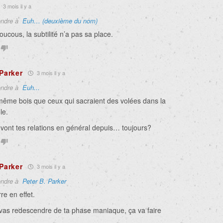
3 mois il y a
ndre à
Euh… (deuxième du nom)
oucous, la subtilité n’a pas sa place.
 Parker
3 mois il y a
ndre à
Euh...
même bois que ceux qui sacraient des volées dans la
le.
ont tes relations en général depuis… toujours?
 Parker
3 mois il y a
ndre à
Peter B. Parker
re en effet.
vas redescendre de ta phase maniaque, ça va faire