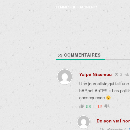
des
FEMMES QUI GAGNENT!
articles
55
COMMENTAIRES
Yalpé Nissmou
3 mois 
Une journaliste qui fait 
hARceLAnTE!! » Les politi
conséquence
53
-12
De son vrai no
Répondre à