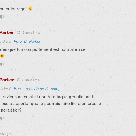
 ton entourage.
 Parker
3 mois il y a
ndre à
Peter B. Parker
ères que ton comportement est normal en ce
 Parker
3 mois il y a
ndre à
Euh… (deuxième du nom)
tu reviens au sujet et non à l’attaque gratuite, as-tu
ose à apporter que tu pourrais faire lire à un proche
endrait fier?
is il y a