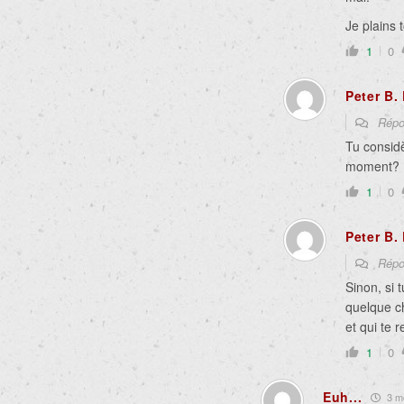
Je plains
1
0
Peter B.
Répo
Tu consid
moment?
1
0
Peter B.
Répo
Sinon, si 
quelque ch
et qui te r
1
0
Euh...
3 mo