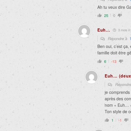
Ah tu veux dire Ga
25
0
Euh...
3 mois il 
Répondre à
Ben oui, c’est ça
famille doit être
6
-13
Euh… (deux
Répondr
je comprends m
après des comm
nom « Euh… 
Ton style de 
1
-1