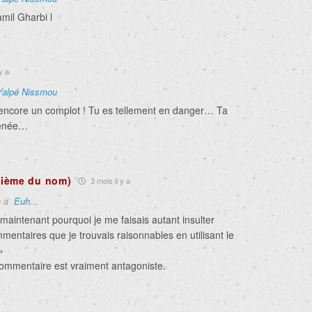
mil Gharbi l
y a
Yalpé Nissmou
, encore un complot ! Tu es tellement en danger… Ta
 gênée…
ième du nom)
3 mois il y a
e à
Euh...
aintenant pourquoi je me faisais autant insulter
entaires que je trouvais raisonnables en utilisant le
»
commentaire est vraiment antagoniste.