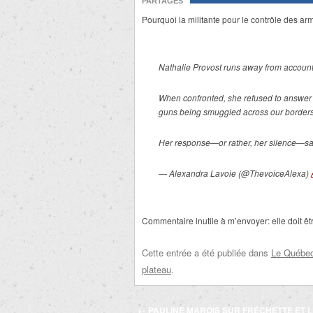
PARTAGES
Pourquoi la militante pour le contrôle des a
Nathalie Provost runs away from accounta
When confronted, she refused to answer a
guns being smuggled across our borders—
Her response—or rather, her silence—says
— Alexandra Lavoie (@ThevoiceAlexa)
Commentaire inutile à m’envoyer: elle doit êt
Cette entrée a été publiée dans
Le Québec 
plateau
.
Navigation
←
PAULINE MAROIS SUR FRÉCHETTE ET 