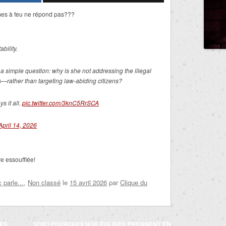
rmes à feu ne répond pas???
bility.
 simple question: why is she not addressing the illegal
rather than targeting law-abiding citizens?
 it all.
pic.twitter.com/3knC5RrSCA
April 14, 2026
re essoufflée!
parle...
,
Non classé
le
15 avril 2026
par
Clique du
LES
VOICI POURQUOI NOS ÉGLISES PRENNENT EN