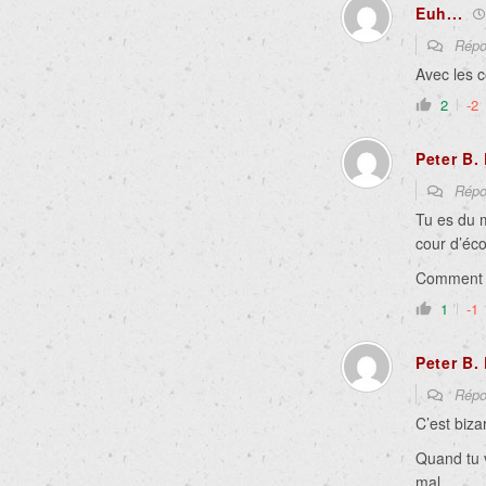
Euh...
Répo
Avec les c
2
-2
Peter B.
Répo
Tu es du 
cour d’éco
Comment v
1
-1
Peter B.
Répo
C’est bizar
Quand tu 
mal.