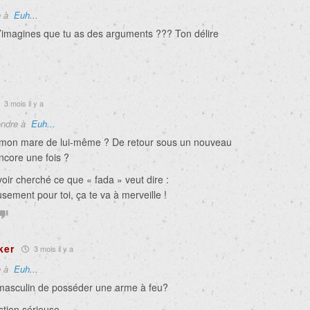
e à
Euh...
t’imagines que tu as des arguments ??? Ton délire
3 mois il y a
ndre à
Euh...
i mon mare de lui-même ? De retour sous un nouveau
ncore une fois ?
oir cherché ce que « fada » veut dire :
ement pour toi, ça te va à merveille !
ker
3 mois il y a
e à
Euh...
 masculin de posséder une arme à feu?
tion sérieuse.