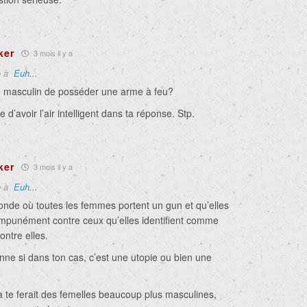
ker
3 mois il y a
e à
Euh...
e masculin de posséder une arme à feu?
 d’avoir l’air intelligent dans ta réponse. Stp.
ker
3 mois il y a
e à
Euh...
nde où toutes les femmes portent un gun et qu’elles
 impunément contre ceux qu’elles identifient comme
ntre elles.
nne si dans ton cas, c’est une utopie ou bien une
a te ferait des femelles beaucoup plus masculines,