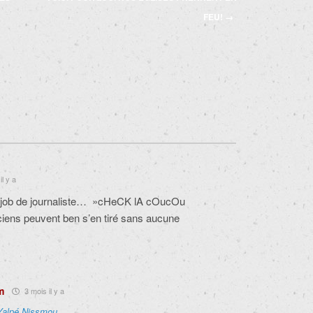
FEU!
→
il y a
une job de journaliste… »cHeCK lA cOucOu
ciens peuvent ben s’en tiré sans aucune
m
3 mois il y a
Yalpé Nissmou