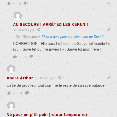
4
0
AU SECOURS ! ARRÊTEZ-LES KEKUN !
3 mois il y a
Répondre à
Mais à quoi pensent-elles nom de Dieu ?
CORRECTION : Elle aurait dû crier : « Sauve-toi mamie ! »
(ou « Sove tèt ou, frè mwen ! » (Sauve toi mon frère !)
1
0
André Arthur
3 mois il y a
Ostie de proviteur,tout comme le reste de sa race bâtarde
4
-1
Né pour un p'tit pain (retour temporaire)