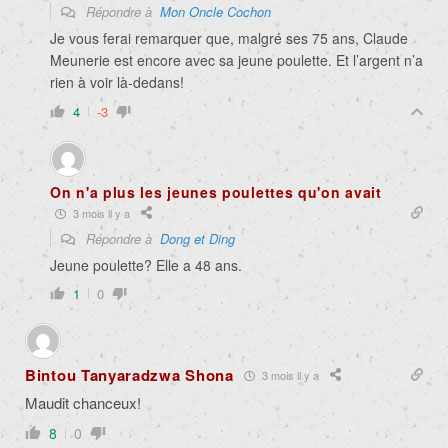
Répondre à
Mon Oncle Cochon
Je vous ferai remarquer que, malgré ses 75 ans, Claude
Meunerie est encore avec sa jeune poulette. Et l’argent n’a
rien à voir là-dedans!
4
-3
On n'a plus les jeunes poulettes qu'on avait
3 mois il y a
Répondre à
Dong et Ding
Jeune poulette? Elle a 48 ans.
1
0
Bintou Tanyaradzwa Shona
3 mois il y a
Maudit chanceux!
8
0