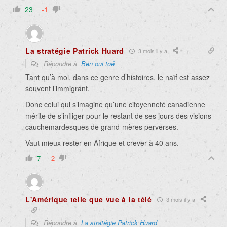
23
-1
La stratégie Patrick Huard
3 mois il y a
Répondre à
Ben oui toé
Tant qu’à moi, dans ce genre d’histoires, le naïf est assez
souvent l’immigrant.
Donc celui qui s’imagine qu’une citoyenneté canadienne
mérite de s’infliger pour le restant de ses jours des visions
cauchemardesques de grand-mères perverses.
Vaut mieux rester en Afrique et crever à 40 ans.
7
-2
L'Amérique telle que vue à la télé
3 mois il y a
Répondre à
La stratégie Patrick Huard