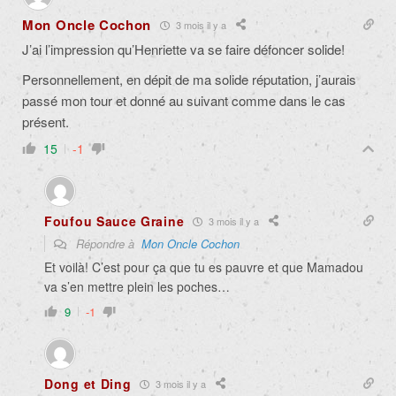
Mon Oncle Cochon
3 mois il y a
J’ai l’impression qu’Henriette va se faire défoncer solide!
Personnellement, en dépit de ma solide réputation, j’aurais
passé mon tour et donné au suivant comme dans le cas
présent.
15
-1
Foufou Sauce Graine
3 mois il y a
Répondre à
Mon Oncle Cochon
Et voilà! C’est pour ça que tu es pauvre et que Mamadou
va s’en mettre plein les poches…
9
-1
Dong et Ding
3 mois il y a