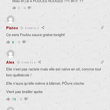
fléau et j’ai 4 POUCES ROUGES ??!! WTF ??
0
0
Pistov
3 mois il y a
Ce sera Foufou sauce graine tonight!
8
0
Alex
3 mois il y a
Elle n’est pas raciste mais elle est naïve en sti, comme tout
bon québécois !
Elle n’aura qu’elle même à blâmer, PÔvre cloche
Vient pas brailler après
19
0