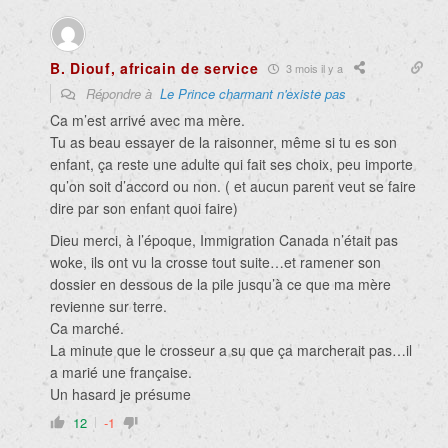
B. Diouf, africain de service
3 mois il y a
Répondre à
Le Prince charmant n'existe pas
Ca m’est arrivé avec ma mère.
Tu as beau essayer de la raisonner, même si tu es son
enfant, ça reste une adulte qui fait ses choix, peu importe
qu’on soit d’accord ou non. ( et aucun parent veut se faire
dire par son enfant quoi faire)
Dieu merci, à l’époque, Immigration Canada n’était pas
woke, ils ont vu la crosse tout suite…et ramener son
dossier en dessous de la pile jusqu’à ce que ma mère
revienne sur terre.
Ca marché.
La minute que le crosseur a su que ça marcherait pas…il
a marié une française.
Un hasard je présume
12
-1