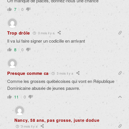
On manque de places, donnez-nous une chance
7
0
Trop drôle
3 mois il y a
Il va lui faire signer un codicille en arrivant
8
0
Presque comme ca
3 mois il y a
Comme les grosses québécoises qui vont en République
Dominicaine abusée de jeunes pauvre.
11
0
Nancy, 58 ans, pas grosse, juste dodue
3 mois il y a