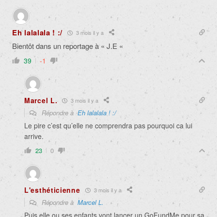
Eh lalalala ! :/
3 mois il y a
Bientôt dans un reportage à « J.E «
39
-1
Marcel L.
3 mois il y a
Répondre à
Eh lalalala ! :/
Le pire c’est qu’elle ne comprendra pas pourquoi ca lui
arrive.
23
0
L'esthéticienne
3 mois il y a
Répondre à
Marcel L.
Puis elle ou ses enfants vont lancer un GoFundMe pour sa