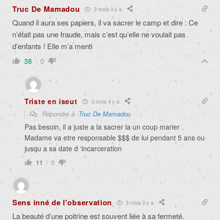
Truc De Mamadou
3 mois il y a
Quand il aura ses papiers, il va sacrer le camp et dire : Ce
n’était pas une fraude, mais c’est qu’elle ne voulait pas
d’enfants ! Elle m’a menti
38
0
Triste en iseut
3 mois il y a
Répondre à
Truc De Mamadou
Pas besoin, il a juste a la sacrer la un coup marier .
Madame va etre responsable $$$ de lui pendant 5 ans ou
jusqu a sa date d ‘incarceration
11
0
Sens inné de l'observation
3 mois il y a
La beauté d’une poitrine est souvent liée à sa fermeté.