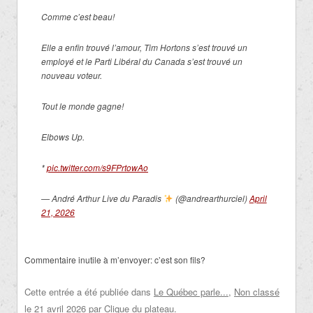
Comme c’est beau!
Elle a enfin trouvé l’amour, Tim Hortons s’est trouvé un
employé et le Parti Libéral du Canada s’est trouvé un
nouveau voteur.
Tout le monde gagne!
Elbows Up.
*
pic.twitter.com/s9FPrtowAo
— André Arthur Live du Paradis
(@andrearthurciel)
April
21, 2026
Commentaire inutile à m’envoyer: c’est son fils?
Cette entrée a été publiée dans
Le Québec parle...
,
Non classé
le
21 avril 2026
par
Clique du plateau
.