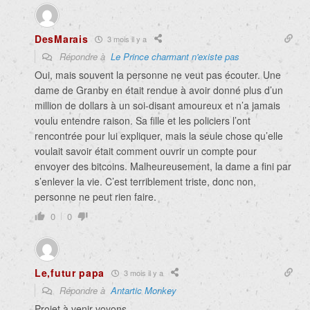
DesMarais
3 mois il y a
Répondre à
Le Prince charmant n'existe pas
Oui, mais souvent la personne ne veut pas écouter. Une
dame de Granby en était rendue à avoir donné plus d’un
million de dollars à un soi-disant amoureux et n’a jamais
voulu entendre raison. Sa fille et les policiers l’ont
rencontrée pour lui expliquer, mais la seule chose qu’elle
voulait savoir était comment ouvrir un compte pour
envoyer des bitcoins. Malheureusement, la dame a fini par
s’enlever la vie. C’est terriblement triste, donc non,
personne ne peut rien faire.
0
0
Le,futur papa
3 mois il y a
Répondre à
Antartic Monkey
Projet à venir voyons…