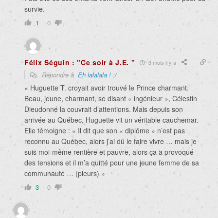
survie.
1
0
Félix Séguin : "Ce soir à J.E. "
3 mois il y a
Répondre à
Eh lalalala ! :/
« Huguette T. croyait avoir trouvé le Prince charmant.
Beau, jeune, charmant, se disant « ingénieur », Célestin
Dieudonné la couvrait d’attentions. Mais depuis son
arrivée au Québec, Huguette vit un véritable cauchemar.
Elle témoigne : « Il dit que son « diplôme » n’est pas
reconnu au Québec, alors j’ai dû le faire vivre … mais je
suis moi-même rentière et pauvre, alors ça a provoqué
des tensions et il m’a quitté pour une jeune femme de sa
communauté … (pleurs) »
3
0