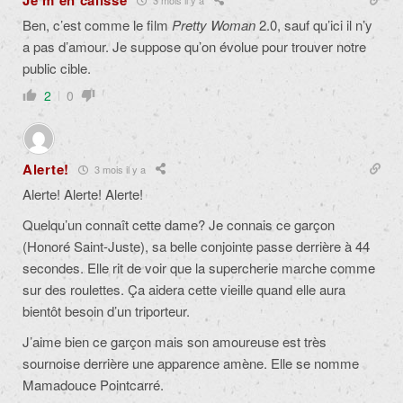
Je m'en calisse
Ben, c’est comme le film
Pretty Woman
2.0, sauf qu’ici il n’y
a pas d’amour. Je suppose qu’on évolue pour trouver notre
public cible.
2
0
Alerte!
3 mois il y a
Alerte! Alerte! Alerte!
Quelqu’un connaît cette dame? Je connais ce garçon
(Honoré Saint-Juste), sa belle conjointe passe derrière à 44
secondes. Elle rit de voir que la supercherie marche comme
sur des roulettes. Ça aidera cette vieille quand elle aura
bientôt besoin d’un triporteur.
J’aime bien ce garçon mais son amoureuse est très
sournoise derrière une apparence amène. Elle se nomme
Mamadouce Pointcarré.