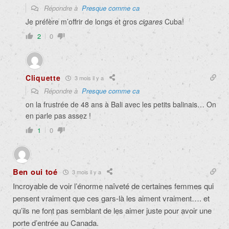
Répondre à
Presque comme ca
Je préfère m’offrir de longs et gros
cigares
Cuba!
2
0
Cliquette
3 mois il y a
Répondre à
Presque comme ca
on la frustrée de 48 ans à Bali avec les petits balinais… On
en parle pas assez !
1
0
Ben oui toé
3 mois il y a
Incroyable de voir l’énorme naîveté de certaines femmes qui
pensent vraiment que ces gars-là les aiment vraiment…. et
qu’ils ne font pas semblant de les aimer juste pour avoir une
porte d’entrée au Canada.