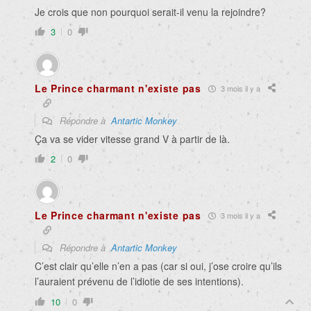
Je crois que non pourquoi serait-il venu la rejoindre?
3
0
Le Prince charmant n'existe pas
3 mois il y a
Répondre à
Antartic Monkey
Ça va se vider vitesse grand V à partir de là.
2
0
Le Prince charmant n'existe pas
3 mois il y a
Répondre à
Antartic Monkey
C’est clair qu’elle n’en a pas (car si oui, j’ose croire qu’ils
l’auraient prévenu de l’idiotie de ses intentions).
10
0