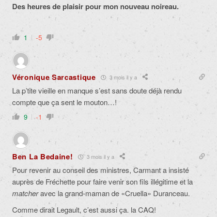
Des heures de plaisir pour mon nouveau noireau.
1
-5
Véronique Sarcastique
3 mois il y a
La p’tite vieille en manque s’est sans doute déjà rendu
compte que ça sent le mouton…!
9
-1
Ben La Bedaine!
3 mois il y a
Pour revenir au conseil des ministres, Carmant a insisté
auprès de Fréchette pour faire venir son fils illégitime et la
matcher
avec la grand-maman de «Cruella» Duranceau.
Comme dirait Legault, c’est aussi ça. la CAQ!