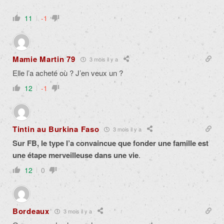
11
-1
Mamie Martin 79
3 mois il y a
Elle l’a acheté où ? J’en veux un ?
12
-1
Tintin au Burkina Faso
3 mois il y a
Sur FB, le type l’a convaincue que fonder une famille est
une étape merveilleuse dans une vie
.
12
0
Bordeaux
3 mois il y a