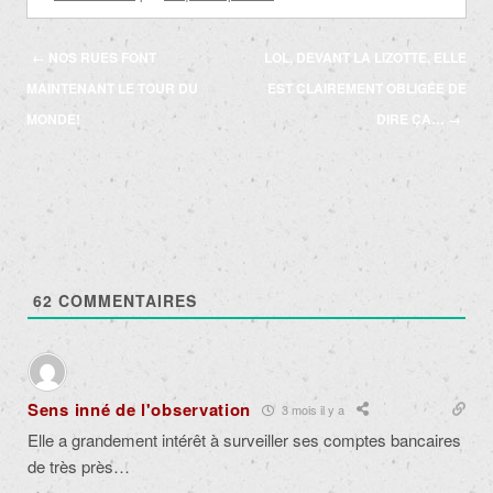
Navigation
←
NOS RUES FONT
LOL, DEVANT LA LIZOTTE, ELLE
des
MAINTENANT LE TOUR DU
EST CLAIREMENT OBLIGÉE DE
articles
MONDE!
DIRE ÇA…
→
62
COMMENTAIRES
Sens inné de l'observation
3 mois il y a
Elle a grandement intérêt à surveiller ses comptes bancaires
de très près…