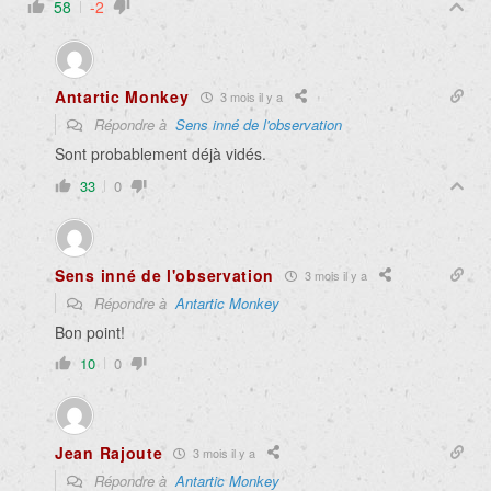
58
-2
Antartic Monkey
3 mois il y a
Répondre à
Sens inné de l'observation
Sont probablement déjà vidés.
33
0
Sens inné de l'observation
3 mois il y a
Répondre à
Antartic Monkey
Bon point!
10
0
Jean Rajoute
3 mois il y a
Répondre à
Antartic Monkey