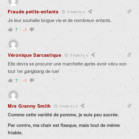
Fraude petits-enfants
3 mois il y a
Je leur souhaite longue vie et de nombreux enfants.
7
-1
Véronique Sarcastique
3 mois il y a
Elle devra se procurer une marchette après avoir vécu son
tout 1er
gangbang
de rue!
7
-1
Mrs Granny Smith
3 mois il y a
Comme cette variété de pomme, je suis peu sucrée.
Par contre, ma
chair est flasque, mais tout de même
friable.