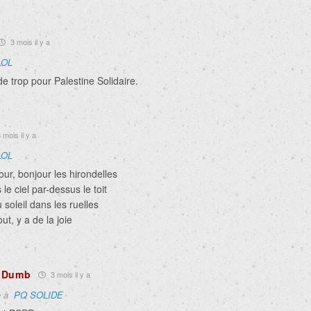
3 mois il y a
LOL
e trop pour Palestine Solidaire.
 mois il y a
LOL
our, bonjour les hirondelles
 le ciel par-dessus le toit
u soleil dans les ruelles
out, y a de la joie
dDumb
3 mois il y a
e à
PQ SOLIDE