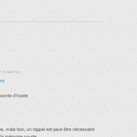
3 mois il y a
hil
pocrite d’hostie
, mais bon, un rappel est peut-être nécessaire
 la mémoire courte.