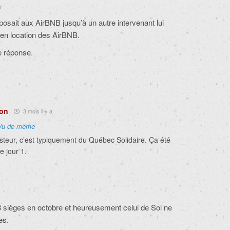
a
’opposait aux AirBNB jusqu’à un autre intervenant lui
 en location des AirBNB.
e réponse.
éon
3 mois il y a
Vu de même
steur, c’est typiquement du Québec Solidaire. Ça été
le jour 1.
sièges en octobre et heureusement celui de Sol ne
es.