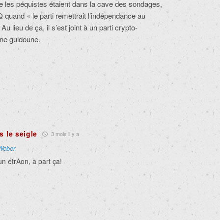
e les péquistes étaient dans la cave des sondages,
PQ quand « le parti remettrait l’indépendance au
u lieu de ça, il s’est joint à un parti crypto-
une guidoune.
s le seigle
3 mois il y a
Weber
un étrAon, à part ça!