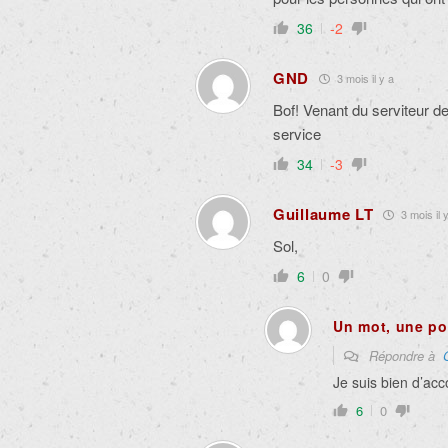
36
-2
GND
3 mois il y a
Bof! Venant du serviteur d
service
34
-3
Guillaume LT
3 mois il 
Sol,
6
0
Un mot, une po
Répondre à
Je suis bien d’acc
6
0