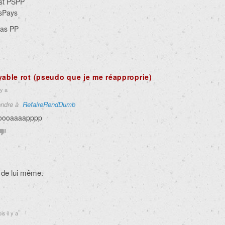
est PSPP
sPays
pas PP
yable rot (pseudo que je me réapproprie)
 y a
ndre à
RefaireRendDumb
ooooaaaapppp
r de lui même.
s il y a