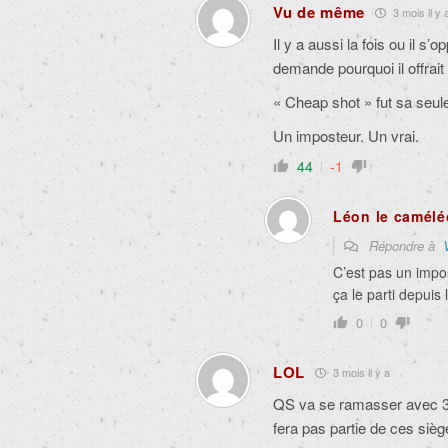
Vu de même
3 mois il y 
Il y a aussi la fois ou il s
demande pourquoi il offrait
« Cheap shot » fut sa seul
Un imposteur. Un vrai.
44
-1
Léon le camél
Répondre à
C’est pas un impo
ça le parti depuis 
0
0
LOL
3 mois il y a
QS va se ramasser avec 3 
fera pas partie de ces sièg