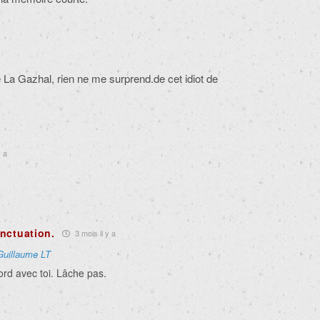
e La Gazhal, rien ne me surprend.de cet idiot de
y a
nctuation.
3 mois il y a
Guillaume LT
ord avec toi. Lâche pas.