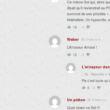
Ce même Sol qui, alors qu
disait qu’il reviendrait au 
sommet de ses priorités ». A
fédéraliste. Un hypocrite, 
16
-1
Weber
3 mois il y a
L’Arroseur Arrosé !
12
-1
L'attrapeur dan
Répondre à
Pis c’est toute qu’
2
0
Un piéton
3 mois il y a
Quel clown ce Sol !!!