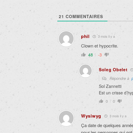
21
COMMENTAIRES
phil
3 mois il y a
Clown et hypocrite.
48
-3
Soleg Obelet
Répondre à
p
Sol Zannetti
Est un crisse d’hy
0
0
Wysiwyg
3 mois il y a
Ça date de quelques années
pour les personnes qui ont