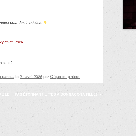
votent pour des imbéciles.
April 20, 2026
a suite?
parle...
le
21 avril 2026
par
Clique du plateau
.
RE LE
PAS ÉTONNANT… T’ES À DONNACONA FILLE!
→