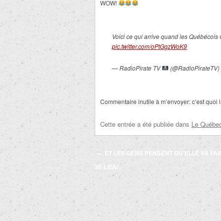
WOW!
Voici ce qui arrive quand les Québécois 
pic.twitter.com/oPtGgzWoK9
— RadioPirate TV
(@RadioPirateTV)
Commentaire inutile à m’envoyer: c’est quoi l
Cette entrée a été publiée dans
Le Québec 
Navigation
←
ET LES GENS PENSENT QU’ELLE VA FAI
des
3E LIEN!
articles