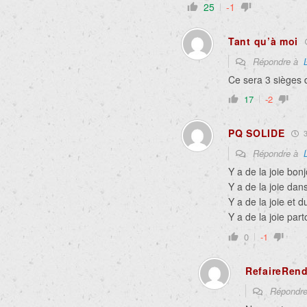
25
-1
Tant qu’à moi
Répondre à
Ce sera 3 sièges d
17
-2
PQ SOLIDE
3
Répondre à
Y a de la joie bonj
Y a de la joie dans
Y a de la joie et d
Y a de la joie part
0
-1
RefaireRen
Répondr