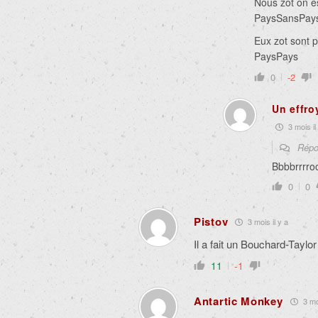
Nous zot on 
PaysSansPay
Eux zot sont 
PaysPays
0
-2
Un effro
3 mois il
Répo
Bbbbrrrr
0
0
Pistov
3 mois il y a
Il a fait un Bouchard-Taylo
11
-1
Antartic Monkey
3 moi