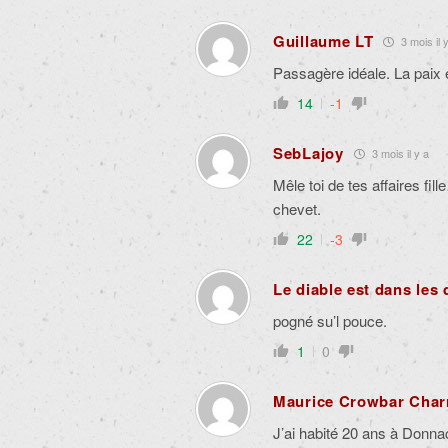
Guillaume LT
3 mois il 
Passagère idéale. La paix 
14
-1
SebLajoy
3 mois il y a
Mêle toi de tes affaires fil
chevet.
22
-3
Le diable est dans les 
pogné su’l pouce.
1
0
Maurice Crowbar Char
J’ai habité 20 ans à Donna