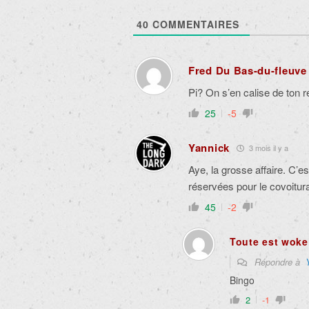
40
COMMENTAIRES
Fred Du Bas-du-fleuve
Pi? On s’en calise de ton r
25
-5
Yannick
3 mois il y a
Aye, la grosse affaire. C’e
réservées pour le covoitur
45
-2
Toute est woke
Répondre à
Bingo
2
-1