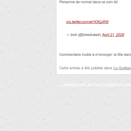
Personne de normal dans ce coin-là!
pic.twitter.com/wjYOfQJRl9
— bob (@jokeduweb)
April 21, 2026
Commentaire inutile à m’envoyer: la fille dans 
Cette entrée a été publiée dans
Le Québec 
Navigation
←
LORSQUE SOL SE FAIT CASSER SOLIDE
des
articles