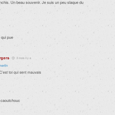
nchis. Un beau souvenir. Je suis un peu slaque du
.
e qui pue
rgers
3 mois il y a
merlin
 C’est toi qui sent mauvais
 caoutchouc