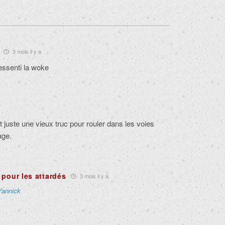
3 mois il y a
essenti la woke
st juste une vieux truc pour rouler dans les voies
age.
 pour les attardés
3 mois il y a
Yannick