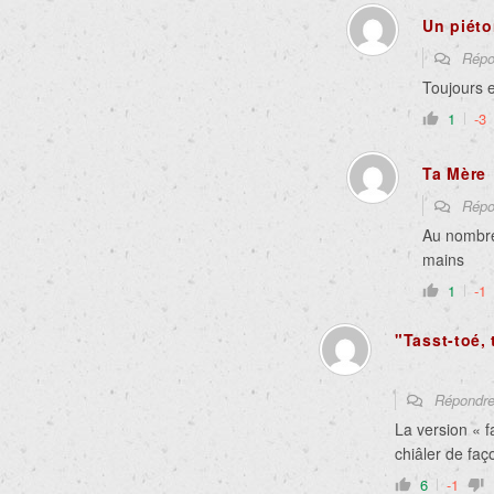
Un piét
Répo
Toujours 
1
-3
Ta Mère
Répo
Au nombre 
mains
1
-1
"Tasst-toé, 
Répondr
La version « f
chiâler de faç
6
-1