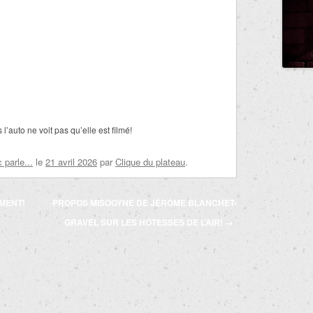
l’auto ne voit pas qu’elle est filmé!
parle...
le
21 avril 2026
par
Clique du plateau
.
MENT!
PROPOS MISOGYNE DE JÉRÔME BLANCHET-
GRAVEL SUR LES HÔTESSES DE L’AIR!
→