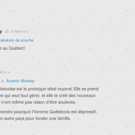
y
3 mois il y a
kakakois de souche
te au Québec!
s il y a
e à
Antartic Monkey
écoise est le prototype idéal voyons! Elle se prend
 qui veut tout gérer, et elle te créé des nouveaux
 n’ont même pas raison d’être soulevés.
endre pourquoi l’homme Québécois est dépressif,
n autre pays pour fonder une famille.