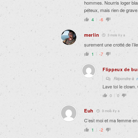
hommes. Nourris loger bla
péteux, mais rien de grave
4
-6
merlin
3 mois il y a
surement une crotté de l’il
1
-7
Flippeux de bu
Répondre à
Lave toi le clown.
0
0
Euh
3 mois il y a
C’est moi et ma femme en
1
-2