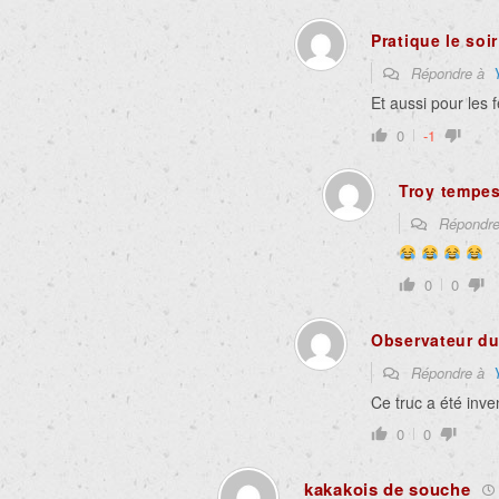
Pratique le soir
Répondre à
Et aussi pour les 
0
-1
Troy tempes
Répondr
0
0
Observateur du
Répondre à
Ce truc a été inve
0
0
kakakois de souche