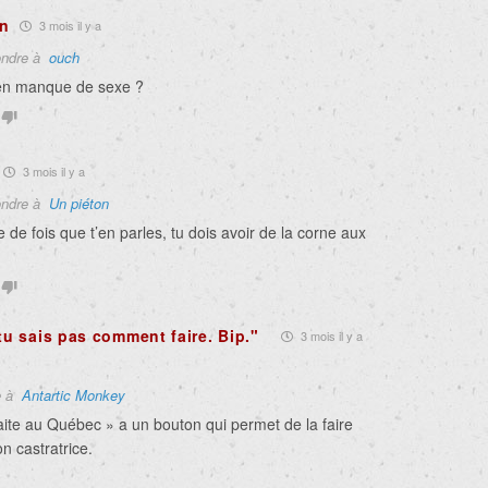
on
3 mois il y a
ndre à
ouch
en manque de sexe ?
3 mois il y a
ndre à
Un piéton
de fois que t’en parles, tu dois avoir de la corne aux
tu sais pas comment faire. Bip."
3 mois il y a
e à
Antartic Monkey
aite au Québec » a un bouton qui permet de la faire
on castratrice.