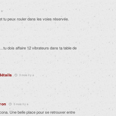
y a
et tu peux rouler dans les voies réservée.
le…tu dois affaire 12 vibrateurs dans ta table de
détails
3 mois il y a
ron
3 mois il y a
cona. Une belle place pour se retrouver entre