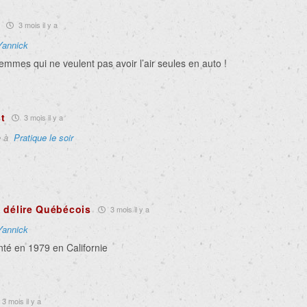
3 mois il y a
Yannick
femmes qui ne veulent pas avoir l’air seules en auto !
t
3 mois il y a
e à
Pratique le soir
 délire Québécois
3 mois il y a
Yannick
nté en 1979 en Californie
3 mois il y a