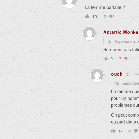
La femme parfaite ?
10
-3
Antartic Monke
Répondre à
Sûrement pas fai
9
-7
ouch
3 moi
Répondr
La femme québ
pour un homme
problèmes qui
On peut compr
ou part dans u
17
-1