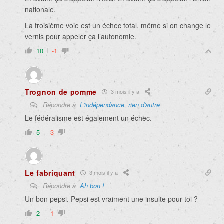
nationale.
La troisième voie est un échec total, même si on change le
vernis pour appeler ça l’autonomie.
10
-1
Trognon de pomme
3 mois il y a
Répondre à
L'indépendance, rien d'autre
Le fédéralisme est également un échec.
5
-3
Le fabriquant
3 mois il y a
Répondre à
Ah bon !
Un bon pepsi. Pepsi est vraiment une insulte pour toi
?
2
-1