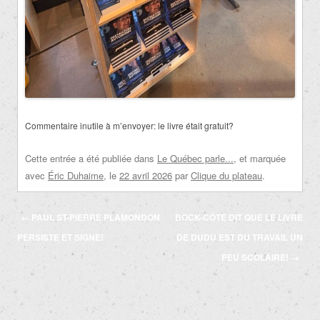
Commentaire inutile à m’envoyer: le livre était gratuit?
Cette entrée a été publiée dans
Le Québec parle...
, et marquée
avec
Éric Duhaime
, le
22 avril 2026
par
Clique du plateau
.
Navigation
←
PAUL ST-PIERRE PLAMONDON
BOCK-CÔTÉ DIT QUE LE LIVRE
des
PERSISTE ET SIGNE!
DE DUDU EST DU TRAVAIL UN
articles
PEU SCOLAIRE!
→