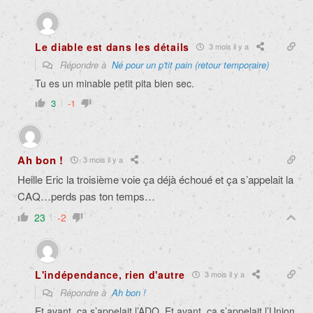
Le diable est dans les détails
3 mois il y a
Répondre à
Né pour un p'tit pain (retour temporaire)
Tu es un minable petit pita bien sec.
3
-1
Ah bon !
3 mois il y a
Heille Eric la troisième voie ça déjà échoué et ça s’appelait la
CAQ…perds pas ton temps…
23
-2
L'indépendance, rien d'autre
3 mois il y a
Répondre à
Ah bon !
Et avant, ça s’appelait l’ADQ. Et avant, ça s’appelait l’Union