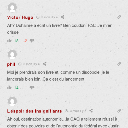
Victor Hugo
3 mois il y a
Ah? Duhaime a écrit un livre? Ben coudon. P.S.: Je m’en
crisse
18
-2
phil
3 mois il y a
Moi je prendrais son livre et, comme un discobole, je le
lancerais bien loin. Ça c’est du lancement !
14
-1
L’espoir des insignifiants
3 mois il y a
Ah oui, destination autonomie…la CAQ a tellement réussi à
obtenir des pouvoirs et de l’autonomie du fédéral avec Justin,