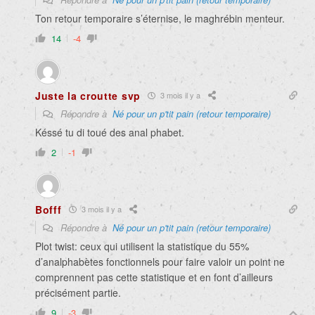
Ton retour temporaire s’éternise, le maghrébin menteur.
14
-4
Juste la croutte svp
3 mois il y a
Répondre à
Né pour un p'tit pain (retour temporaire)
Késsé tu di toué des anal phabet.
2
-1
Bofff
3 mois il y a
Répondre à
Né pour un p'tit pain (retour temporaire)
Plot twist: ceux qui utilisent la statistique du 55%
d’analphabètes fonctionnels pour faire valoir un point ne
comprennent pas cette statistique et en font d’ailleurs
précisément partie.
9
-3