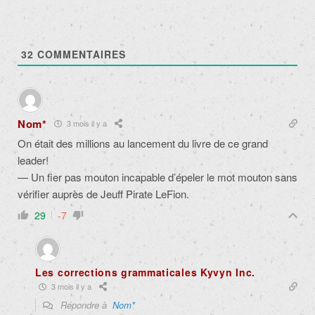
32
COMMENTAIRES
Nom*
3 mois il y a
On était des millions au lancement du livre de ce grand
leader!
— Un fier pas mouton incapable d’épeler le mot mouton sans
vérifier auprès de Jeuff Pirate LeFion.
29
-7
Les corrections grammaticales Kyvyn Inc.
3 mois il y a
Répondre à
Nom*