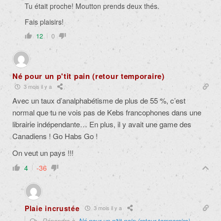
Tu était proche! Moutton prends deux thés.
Fais plaisirs!
12
0
Né pour un p'tit pain (retour temporaire)
3 mois il y a
Avec un taux d’analphabétisme de plus de 55 %, c’est
normal que tu ne vois pas de Kebs francophones dans une
librairie indépendante… En plus, il y avait une game des
Canadiens ! Go Habs Go !
On veut un pays !!!
4
-36
Plaie incrustée
3 mois il y a
Répondre à
Né pour un p'tit pain (retour temporaire)