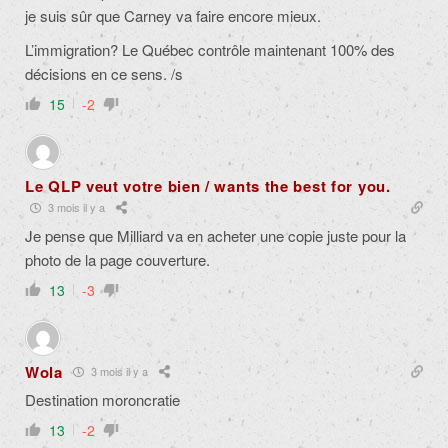
je suis sûr que Carney va faire encore mieux.
L’immigration? Le Québec contrôle maintenant 100% des
décisions en ce sens. /s
15
-2
Le QLP veut votre bien / wants the best for you.
3 mois il y a
Je pense que Milliard va en acheter une copie juste pour la
photo de la page couverture.
13
-3
Wola
3 mois il y a
Destination moroncratie
13
-2