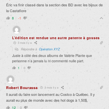
Éric va finir classé dans la section des BD avec les bijoux de
la Castafiore
8
-1
L’édition est rendue une autre patente à gosses
3 mois il y a
Répondre à
Opération XYZ
Juste à côté des deux albums de Valérie Plante que
personne n’a jamais lu ni commenté nulle part.
1
0
Robert Bourassa
3 mois il y a
Il aurait du faire son lancement au Costco à Québec. Il y
aurait eu plus de monde avec des hot dogs à 1,50$.
12
0