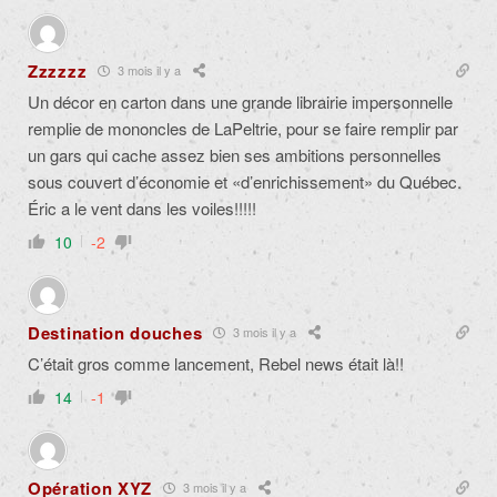
Zzzzzz
3 mois il y a
Un décor en carton dans une grande librairie impersonnelle
remplie de mononcles de LaPeltrie, pour se faire remplir par
un gars qui cache assez bien ses ambitions personnelles
sous couvert d’économie et «d’enrichissement» du Québec.
Éric a le vent dans les voiles!!!!!
10
-2
Destination douches
3 mois il y a
C’était gros comme lancement, Rebel news était là!!
14
-1
Opération XYZ
3 mois il y a