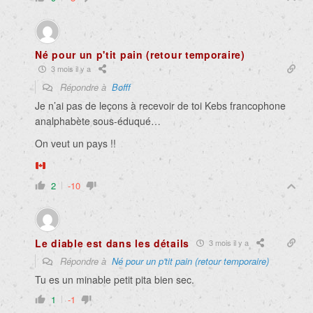
Né pour un p'tit pain (retour temporaire)
3 mois il y a
Répondre à
Bofff
Je n’ai pas de leçons à recevoir de toi Kebs francophone
analphabète sous-éduqué…
On veut un pays !!
2
-10
Le diable est dans les détails
3 mois il y a
Répondre à
Né pour un p'tit pain (retour temporaire)
Tu es un minable petit pita bien sec.
1
-1