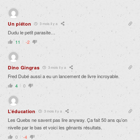
Un piéton
3 mois il y a
Dudu le petit parasite…
11
-2
Dino Gingras
3 mois il y a
Fred Dubé aussi a eu un lancement de livre incroyable.
4
0
L’éducation
3 mois il y a
Les Quebs ne savent pas lire anyway. Ça fait 50 ans qu’on
nivelle par le bas et voici les gênants résultats.
0
-4