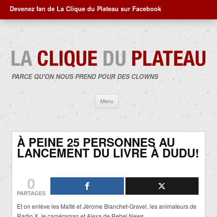
Devenez fan de La Clique du Plateau sur Facebook
PARCE QU'ON NOUS PREND POUR DES CLOWNS
Aller
Menu
au
contenu
À PEINE 25 PERSONNES AU
LANCEMENT DU LIVRE À DUDU!
0
PARTAGES
Et on enlève les Maïté et Jérome Blanchet-Gravel, les animateurs de
Radio X, le caméraman et Alexa de Rebel News.