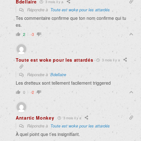
Bdellaire
3 mois il y a
Répondre à
Toute est woke pour les attardés
Tes commentaire confirme que ton nom confirme qui tu
es.
2
-3
Toute est woke pour les attardés
3 mois il y a
Répondre à
Bdellaire
Les dretteux sont tellement facilement triggered
0
-2
Antartic Monkey
3 mois il y a
Répondre à
Toute est woke pour les attardés
À quel point que t’es insignifiant.