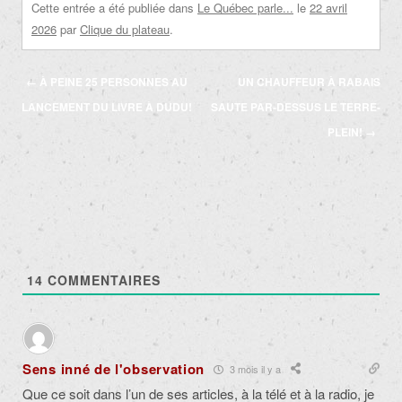
Cette entrée a été publiée dans
Le Québec parle...
le
22 avril
2026
par
Clique du plateau
.
Navigation
←
À PEINE 25 PERSONNES AU
UN CHAUFFEUR À RABAIS
des
LANCEMENT DU LIVRE À DUDU!
SAUTE PAR-DESSUS LE TERRE-
articles
PLEIN!
→
14
COMMENTAIRES
Sens inné de l'observation
3 mois il y a
Que ce soit dans l’un de ses articles, à la télé et à la radio, je