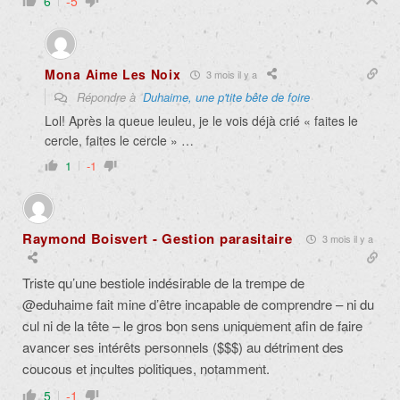
6
-5
Mona Aime Les Noix
3 mois il y a
Répondre à
Duhaime, une p'tite bête de foire
Lol! Après la queue leuleu, je le vois déjà crié « faites le
cercle, faites le cercle » …
1
-1
Raymond Boisvert - Gestion parasitaire
3 mois il y a
Triste qu’une bestiole indésirable de la trempe de
@eduhaime fait mine d’être incapable de comprendre – ni du
cul ni de la tête –
le gros bon sens uniquement afin de faire
avancer ses intérêts personnels ($$$) au détriment des
coucous et incultes politiques, notamment.
5
-1