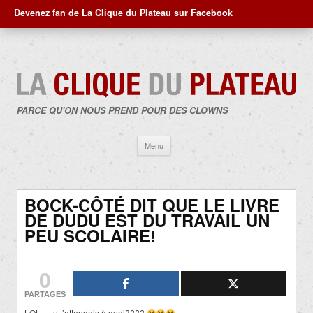
Devenez fan de La Clique du Plateau sur Facebook
PARCE QU'ON NOUS PREND POUR DES CLOWNS
Aller
Menu
au
contenu
BOCK-CÔTÉ DIT QUE LE LIVRE
DE DUDU EST DU TRAVAIL UN
PEU SCOLAIRE!
0
PARTAGES
LOL… tu t’attendais à quoi????