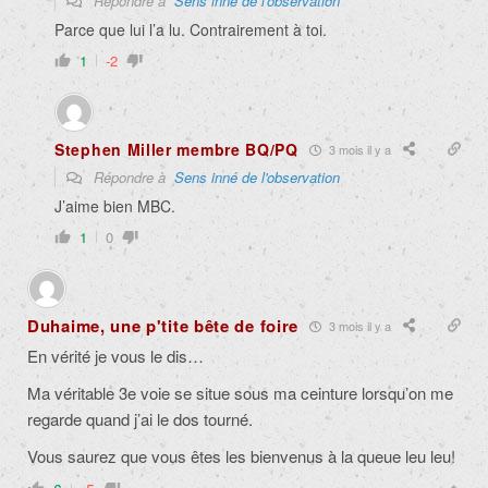
Répondre à
Sens inné de l'observation
Parce que lui l’a lu. Contrairement à toi.
1
-2
Stephen Miller membre BQ/PQ
3 mois il y a
Répondre à
Sens inné de l'observation
J’aime bien MBC.
1
0
Duhaime, une p'tite bête de foire
3 mois il y a
En vérité je vous le dis…
Ma véritable 3e voie se situe sous ma ceinture lorsqu’on me
regarde quand j’ai le dos tourné.
Vous saurez que vous êtes les bienvenus à la queue leu leu!