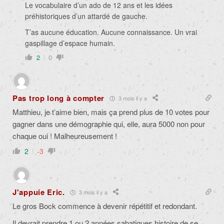
Le vocabulaire d’un ado de 12 ans et les idées
préhistoriques d’un attardé de gauche.
T’as aucune éducation. Aucune connaissance. Un vrai
gaspillage d’espace humain.
2
0
Pas trop long à compter
3 mois il y a
Matthieu, je t’aime bien, mais ça prend plus de 10 votes pour
gagner dans une démographie qui, elle, aura 5000 non pour
chaque oui ! Malheureusement !
2
-3
J'appuie Eric.
3 mois il y a
Le gros Bock commence à devenir répétitif et redondant.
Il devrait prendre 1 ou 2 années sabatiques histoire de se