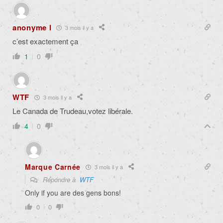
anonyme l
3 mois il y a
c’est exactement ça
1
0
WTF
3 mois il y a
Le Canada de Trudeau,votez libérale.
4
0
Marque Carnée
3 mois il y a
Répondre à
WTF
Only if you are des gens bons!
0
0