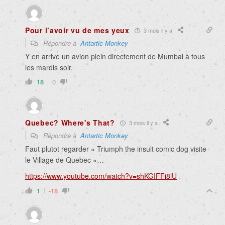
Pour l’avoir vu de mes yeux
3 mois il y a
Répondre à
Antartic Monkey
Y en arrive un avion plein directement de Mumbai à tous
les mardis soir.
18
0
Quebec? Where's That?
3 mois il y a
Répondre à
Antartic Monkey
Faut plutot regarder « Triumph the insult comic dog visite
le Village de Quebec »…
https://www.youtube.com/watch?v=shKGIFFi8lU
1
-18