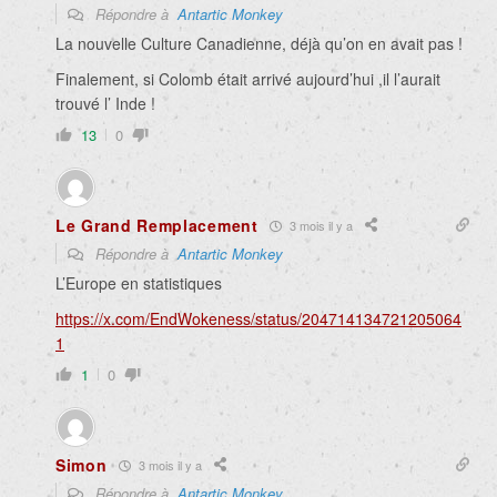
Répondre à
Antartic Monkey
La nouvelle Culture Canadienne, déjà qu’on en avait pas !
Finalement, si Colomb était arrivé aujourd’hui ,il l’aurait
trouvé l’ Inde !
13
0
Le Grand Remplacement
3 mois il y a
Répondre à
Antartic Monkey
L’Europe en statistiques
https://x.com/EndWokeness/status/204714134721205064
1
1
0
Simon
3 mois il y a
Répondre à
Antartic Monkey