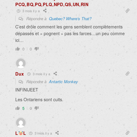
PCQ,BQ,PQ,PLQ,NPD,QS,UN,RIN
3 mois il y a
Répondre à
Quebec? Where's That?
C’est drôle comment les gens semblent complètements
dépassés et « pognent » pas les farces…un peu comme
ici…
0
0
Dux
3 mois il y a
Répondre à
Antartic Monkey
INFINIJEET
Les Ontariens sont cuits.
5
0
L
L
3 mois il y a