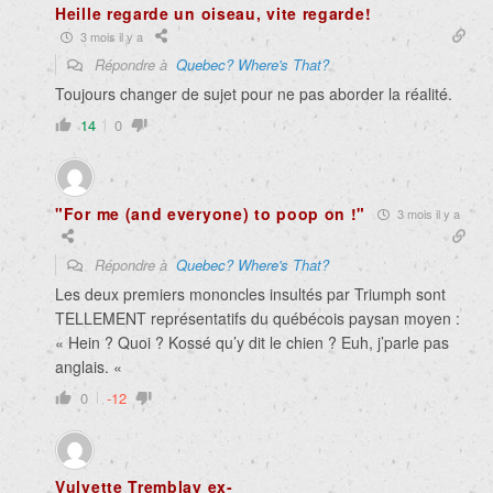
Heille regarde un oiseau, vite regarde!
3 mois il y a
Répondre à
Quebec? Where's That?
Toujours changer de sujet pour ne pas aborder la réalité.
14
0
"For me (and everyone) to poop on !"
3 mois il y a
Répondre à
Quebec? Where's That?
Les deux premiers mononcles insultés par Triumph sont
TELLEMENT représentatifs du québécois paysan moyen :
« Hein ? Quoi ? Kossé qu’y dit le chien ? Euh, j’parle pas
anglais. «
0
-12
Vulvette Tremblay ex-