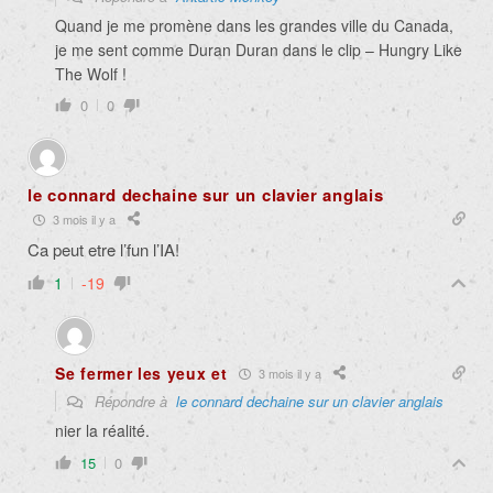
Quand je me promène dans les grandes ville du Canada,
je me sent comme Duran Duran dans le clip – Hungry Like
The Wolf !
0
0
le connard dechaine sur un clavier anglais
3 mois il y a
Ca peut etre l’fun l’IA!
1
-19
Se fermer les yeux et
3 mois il y a
Répondre à
le connard dechaine sur un clavier anglais
nier la réalité.
15
0