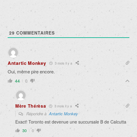
29
COMMENTAIRES
Antartic Monkey
3 mois il y a
Oui, même pire encore.
44
0
Mère Thérèsa
3 mois il y a
Répondre à
Antartic Monkey
Exact! Toronto est devenue une succursale B de Calcutta
30
0