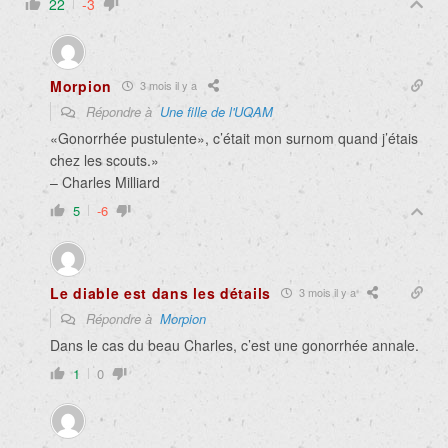
22
-3
Morpion
3 mois il y a
Répondre à
Une fille de l'UQAM
«G
onorrhée pustulente», c’était mon surnom quand j’étais
chez les scouts.»
– Charles Milliard
5
-6
Le diable est dans les détails
3 mois il y a
Répondre à
Morpion
Dans le cas du beau Charles, c’est une gonorrhée annale.
1
0