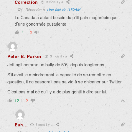
Correction
3 mois il y a
Répondre à
Une fille de l'UQAM
Le Canada a autant besoin du p’tit pain maghrébin que
d’une gonorrhée pustulente
4
-2
Peter B. Parker
3 mois il y a
Jeff agit comme un bully de 5´6’’ depuis longtemps.
S’il avait le moindrement la capacité de se remettre en
question, il ne passerait pas sa vie à se chicaner sur Twitter.
C’est pas mal ce qu’il y a de plus gentil à dire sur lui.
12
-2
Euh...
3 mois il y a