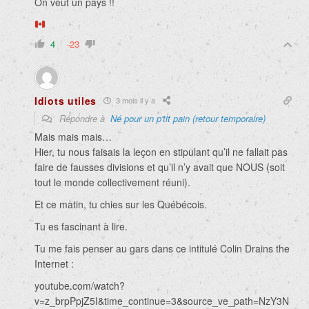
On veut un pays !!
4
-23
Idiots utiles
3 mois il y a
Répondre à
Né pour un p'tit pain (retour temporaire)
Mais mais mais…
Hier, tu nous faisais la leçon en stipulant qu’il ne fallait pas
faire de fausses divisions et qu’il n’y avait que NOUS (soit
tout le monde collectivement réuni).
Et ce matin, tu chies sur les Québécois.
Tu es fascinant à lire.
Tu me fais penser au gars dans ce intitulé Colin Drains the
Internet :
youtube.com/watch?
v=z_brpPpjZ5I&time_continue=3&source_ve_path=NzY3N