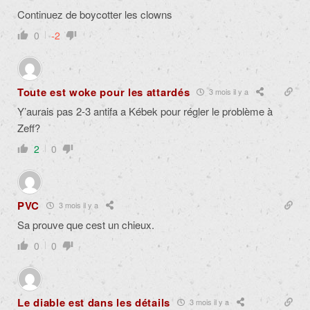
Continuez de boycotter les clowns
0
-2
Toute est woke pour les attardés
3 mois il y a
Y’aurais pas 2-3 antifa a Kébek pour régler le problème à
Zeff?
2
0
PVC
3 mois il y a
Sa prouve que cest un chieux.
0
0
Le diable est dans les détails
3 mois il y a