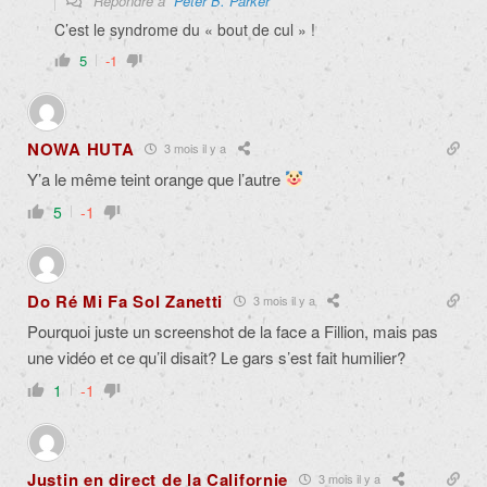
Répondre à
Peter B. Parker
C’est le syndrome du « bout de cul » !
5
-1
NOWA HUTA
3 mois il y a
Y’a le même teint orange que l’autre
5
-1
Do Ré Mi Fa Sol Zanetti
3 mois il y a
Pourquoi juste un screenshot de la face a Fillion, mais pas
une vidéo et ce qu’il disait? Le gars s’est fait humilier?
1
-1
Justin en direct de la Californie
3 mois il y a