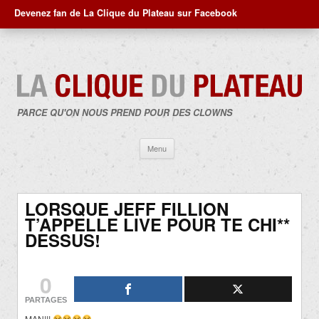
Devenez fan de La Clique du Plateau sur Facebook
PARCE QU'ON NOUS PREND POUR DES CLOWNS
Aller
Menu
au
contenu
LORSQUE JEFF FILLION
T’APPELLE LIVE POUR TE CHI**
DESSUS!
0
PARTAGES
MAN!!!