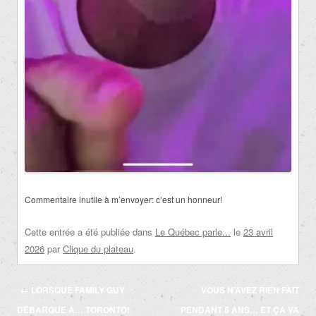
Commentaire inutile à m’envoyer: c’est un honneur!
Cette entrée a été publiée dans
Le Québec parle...
le
23 avril
2026
par
Clique du plateau
.
Navigation
←
LORSQUE FAMILY GUY
VOUS N’AVEZ RIEN FAIT
des
DÉBARQUE À… TORONTO!
PENDANT 8 ANS… ET ÇA VA