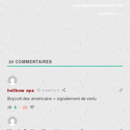
articles
CHANGER MAINTENANT, LES
CLOWNS!!!
→
20
COMMENTAIRES
hellbow ops
3 mois il y a
Boycott des américains = signalement de vertu
8
-22