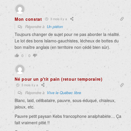
Mon constat
3 mois il y a
Répondre à
Un piéton
Toujours changer de sujet pour ne pas aborder la réalité.
Le lot des bons Islamo-gauchistes, lécheux de bottes du
bon maître anglais (en territoire non cédé bien sûr).
0
0
Né pour un p'tit pain (retour temporaire)
3 mois il y a
Répondre à
Vive le Québec libre
Blanc, laid, célibataire, pauvre, sous-éduqué, chialeux,
jaloux, etc.
Pauvre petit paysan Kebs francophone analphabète… Ça
fait vraiment pitié !!