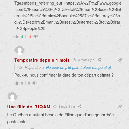
Tg&embeds_referring_euri=https%3A%2F%2Fwww.google
.com%2Fsearch%3Fq%3Dsketch%2Bman%2Buses%2Bint
ernet%2Bto%2Bdrain%2Bpeople%2527s%2Benergy%26o
q%3Dsketch%2Bman%2Buses%2Binternet%2Bto%2Bdrai
n%2Bpeople%25
4
-4
Temporaire depuis 1 mois
3 mois il y a
Répondre à
Né pour un p'tit pain (retour temporaire)
Peux-tu nous confirmer la date de ton départ définitif ?
0
0
Une fille de l'UQAM
3 mois il y a
Le Québec a autant besoin de Filion que d’une gonorrhée
pustulente