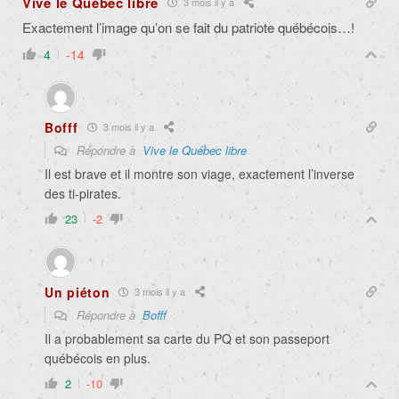
Vive le Québec libre
3 mois il y a
Exactement l’image qu’on se fait du patriote québécois…!
4
-14
Bofff
3 mois il y a
Répondre à
Vive le Québec libre
Il est brave et il montre son viage, exactement l’inverse
des ti-pirates.
23
-2
Un piéton
3 mois il y a
Répondre à
Bofff
Il a probablement sa carte du PQ et son passeport
québécois en plus.
2
-10