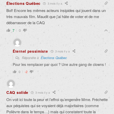
Élections Québec
3 mois il y a
Bof! Encore les mêmes acteurs insipides qui jouent dans un
très mauvais film. Maudit que j’ai hâte de voter et de me
débarrasser de la CAQ
7
0
Éternel pessimiste
3 mois il y a
Répondre à
Élections Québec
Pour les remplacer par quoi ? Une autre gang de clowns !
0
-2
CAQ solide
3 mois il y a
On voit ici toute la peur et l’effroi qu’engendre Mme. Fréchette
aux péquistes qui se voyaient déjà majoritaires (comme
Polièvre dans le temps…) mais qui constatent toute la