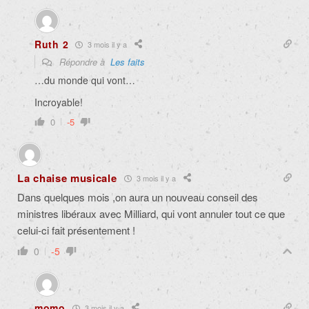
Ruth 2
3 mois il y a
Répondre à
Les faits
…du monde qui vont…
Incroyable!
0
-5
La chaise musicale
3 mois il y a
Dans quelques mois ,on aura un nouveau conseil des
ministres libéraux avec Milliard, qui vont annuler tout ce que
celui-ci fait présentement !
0
-5
momo
3 mois il y a