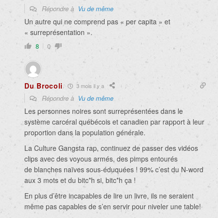
Répondre à
Vu de même
Un autre qui ne comprend pas « per capita » et
« surreprésentation ».
8
0
Du Brocoli
3 mois il y a
Répondre à
Vu de même
Les personnes noires sont surreprésentées dans le
système carcéral québécois et canadien par rapport à leur
proportion dans la population générale.
La Culture Gangsta rap, continuez de passer des vidéos
clips avec des voyous armés, des pimps entourés
de blanches naïves sous-éduquées ! 99% c’est du N-word
aux 3 mots et du bitc*h si, bitc*h ça !
En plus d’être incapables de lire un livre, ils ne seraient
même pas capables de s’en servir pour niveler une table!