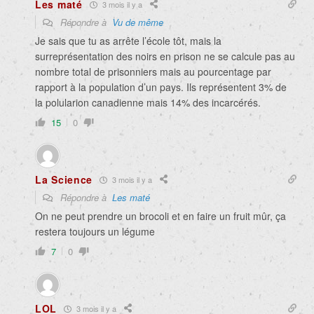
Les maté
3 mois il y a
Répondre à
Vu de même
Je sais que tu as arrête l’école tôt, mais la
surreprésentation des noirs en prison ne se calcule pas au
nombre total de prisonniers mais au pourcentage par
rapport à la population d’un pays. Ils représentent 3% de
la polularion canadienne mais 14% des incarcérés.
15
0
La Science
3 mois il y a
Répondre à
Les maté
On ne peut prendre un brocoli et en faire un fruit mûr, ça
restera toujours un légume
7
0
LOL
3 mois il y a