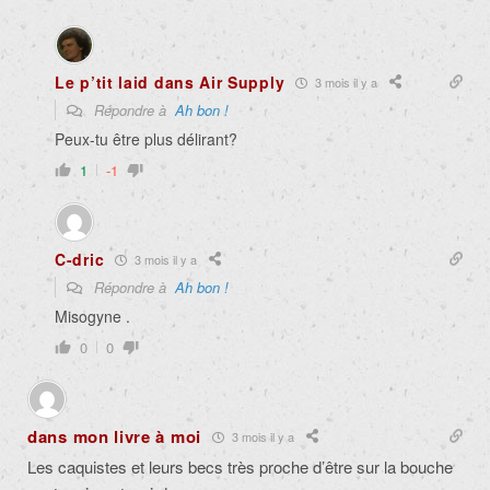
Le p’tit laid dans Air Supply
3 mois il y a
Répondre à
Ah bon !
Peux-tu être plus délirant?
1
-1
C-dric
3 mois il y a
Répondre à
Ah bon !
Misogyne .
0
0
dans mon livre à moi
3 mois il y a
Les caquistes et leurs becs très proche d’être sur la bouche