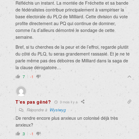
Réfléchis un instant. La montée de Fréchette et sa bande
de fédéralistes contribue principalement à vampiriser la
base électorale du PLQ de Milliard. Cette division du vote
profite directement au PQ qui continue de dominer,
comme l’a d’ailleurs démontré le sondage de cette
semaine.
Bref, si tu cherches de la peur et de l’effroi, regarde plutôt
du côté du PLQ, tu seras grandement rassasié. Et je ne te
parle même pas des déboires de Milliard dans la saga de
la clause dérogatoire…
7
-1
T’es pas gêné?
3 mois il y a
Répondre à
Wysiwyg
De rendre encore plus anxieux un colonisé déjà très
anxieux?
3
-1