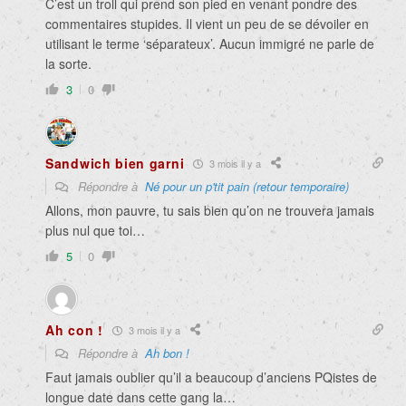
C’est un troll qui prend son pied en venant pondre des
commentaires stupides. Il vient un peu de se dévoiler en
utilisant le terme ‘séparateux’. Aucun immigré ne parle de
la sorte.
3
0
Sandwich bien garni
3 mois il y a
Répondre à
Né pour un p'tit pain (retour temporaire)
Allons, mon pauvre, tu sais bien qu’on ne trouvera jamais
plus nul que toi…
5
0
Ah con !
3 mois il y a
Répondre à
Ah bon !
Faut jamais oublier qu’il a beaucoup d’anciens PQistes de
longue date dans cette gang la…