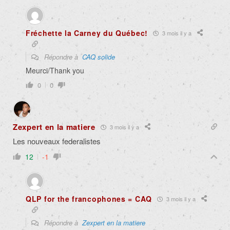
Fréchette la Carney du Québec!
3 mois il y a
Répondre à
CAQ solide
Meurci/Thank you
0
0
Zexpert en la matiere
3 mois il y a
Les nouveaux federalistes
12
-1
QLP for the francophones = CAQ
3 mois il y a
Répondre à
Zexpert en la matiere