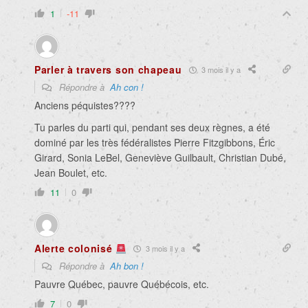
1
-11
Parler à travers son chapeau
3 mois il y a
Répondre à
Ah con !
Anciens péquistes????
Tu parles du parti qui, pendant ses deux règnes, a été
dominé par les très fédéralistes Pierre Fitzgibbons, Éric
Girard, Sonia LeBel, Geneviève Guilbault, Christian Dubé,
Jean Boulet, etc.
11
0
Alerte colonisé
3 mois il y a
Répondre à
Ah bon !
Pauvre Québec, pauvre Québécois, etc.
7
0