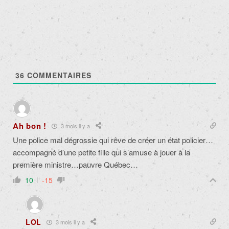
36
COMMENTAIRES
Ah bon !
3 mois il y a
Une police mal dégrossie qui rêve de créer un état policier…
accompagné d’une petite fille qui s’amuse à jouer à la
première ministre…pauvre Québec…
10
-15
LOL
3 mois il y a