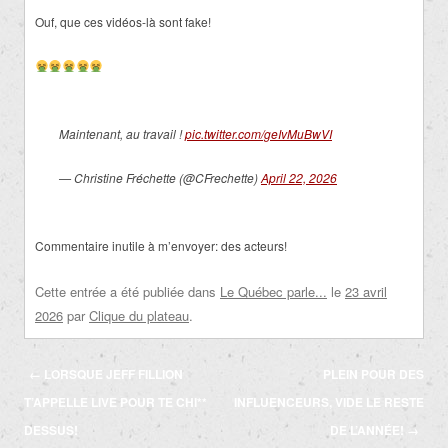
Ouf, que ces vidéos-là sont fake!
Maintenant, au travail !
pic.twitter.com/geIvMuBwVI
— Christine Fréchette (@CFrechette)
April 22, 2026
Commentaire inutile à m’envoyer: des acteurs!
Cette entrée a été publiée dans
Le Québec parle...
le
23 avril
2026
par
Clique du plateau
.
Navigation
←
LORSQUE JEFF FILLION
PLEIN POUR DES
des
T’APPELLE LIVE POUR TE CHI**
INFLUENCEURS, VIDE LE RESTE
articles
DESSUS!
DE L’ANNÉE!
→