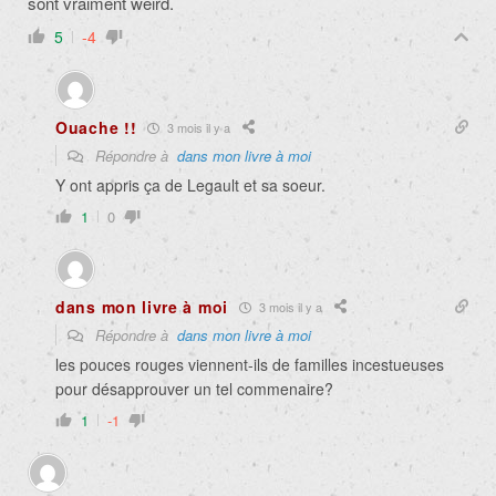
sont vraiment weird.
5
-4
Ouache !!
3 mois il y a
Répondre à
dans mon livre à moi
Y ont appris ça de Legault et sa soeur.
1
0
dans mon livre à moi
3 mois il y a
Répondre à
dans mon livre à moi
les pouces rouges viennent-ils de familles incestueuses
pour désapprouver un tel commenaire?
1
-1