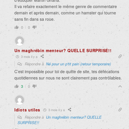
d’éduquer Martin Ghana.
Il va refaire exactement le même genre de commentaire
demain et après demain, comme un hamster qui tourne
sans fin dans sa roue.
0
0
Un maghrébin menteur? QUELLE SURPRISE!!
3 mois il y a
Répondre à
Né pour un p'tit pain (retour temporaire)
C’est impossible pour toi de quitte de site, tes défécations
quotidiennes sur nous ne sont clairement pas contrôlables.
3
0
Idiots utiles
3 mois il y a
Répondre à
Un maghrébin menteur? QUELLE
SURPRISE!!