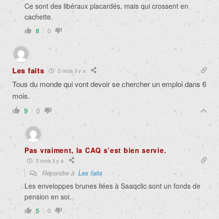
Ce sont des libéraux placardés, mais qui crossent en
cachette.
8
0
Les faits
3 mois il y a
Tous du monde qui vont devoir se chercher un emploi dans 6
mois.
9
0
Pas vraiment, la CAQ s’est bien servie.
3 mois il y a
Répondre à
Les faits
Les enveloppes brunes liées à Saaqclic sont un fonds de
pension en soi.
5
0