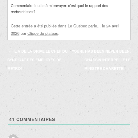
Commentaire inutile à m’envoyer: c’est quoi le rapport des
recherchistes?
Cette entrée a été publiée dans
Le Québec parle...
le
24 avril
2026
par
Clique du plateau
.
Navigation
←
IL A DE LA DRIVE LE CHEF DU
YOURI, HAS BEEN NEVER BEEN,
des
SYNDICAT DES EMPLOYÉS DE
CHASSIN INTERPELLE LE
articles
MÉTRO!
MINISTRE CHARETTE!
→
41
COMMENTAIRES