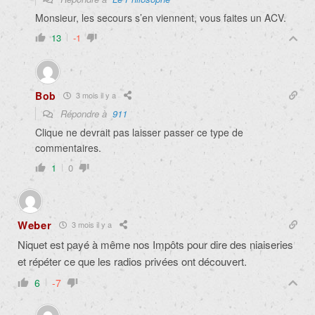
Monsieur, les secours s’en viennent, vous faites un ACV.
13
-1
Bob
3 mois il y a
Répondre à
911
Clique ne devrait pas laisser passer ce type de
commentaires.
1
0
Weber
3 mois il y a
Niquet est payé à même nos Impôts pour dire des niaiseries
et répéter ce que les radios privées ont découvert.
6
-7