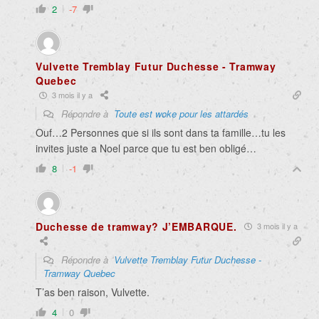
2
-7
Vulvette Tremblay Futur Duchesse - Tramway
Quebec
3 mois il y a
Répondre à
Toute est woke pour les attardés
Ouf…2 Personnes que si ils sont dans ta famille…tu les
invites juste a Noel parce que tu est ben obligé…
8
-1
Duchesse de tramway? J’EMBARQUE.
3 mois il y a
Répondre à
Vulvette Tremblay Futur Duchesse -
Tramway Quebec
T’as ben raison, Vulvette.
4
0