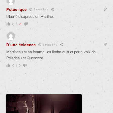
Putaclique
3 mois il y a
Liberté d’expression Martine.
0
-1
D'une évidence
3 mois il y a
Martineau et sa femme, les lèche-culs et porte-voix de
Péladeau et Quebecor
0
0