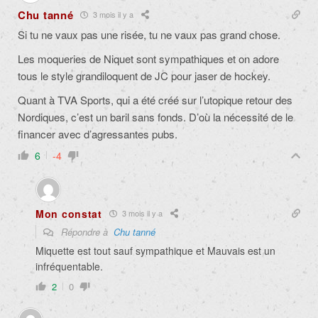
Chu tanné
3 mois il y a
Si tu ne vaux pas une risée, tu ne vaux pas grand chose.
Les moqueries de Niquet sont sympathiques et on adore
tous le style grandiloquent de JC pour jaser de hockey.
Quant à TVA Sports, qui a été créé sur l’utopique retour des
Nordiques, c’est un baril sans fonds. D’où la nécessité de le
financer avec d’agressantes pubs.
6
-4
Mon constat
3 mois il y a
Répondre à
Chu tanné
Miquette est tout sauf sympathique et Mauvais est un
infréquentable.
2
0