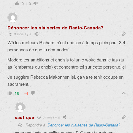
0
0
Dénoncer les niaiseries de Radio-Canada?
3 mois il y a
Wô les moteurs Richard, c’est une job à temps plein pour 3-4
personnes ce que tu demandes.
Modère tes ambitions et choisis toi un.e woke dans le tas (tu
as l’embarras du choix) et concentre-toi sur cette person.e.iel
Je suggère Rebecca Makonnen.iel, ça va te tenir occupé en
sacrament.
18
-4
sauf que
3 mois il y a
Répondre à
Dénoncer les niaiseries de Radio-Canada?
ça prend juste un collègue chez R-C pour fournir tout