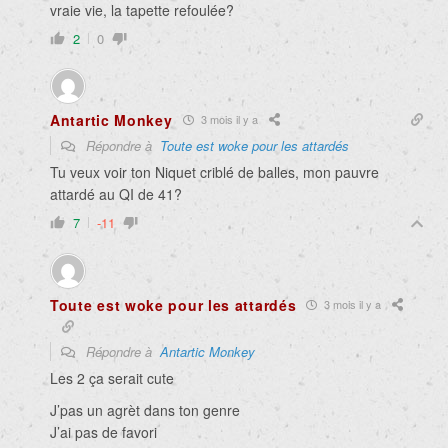
vraie vie, la tapette refoulée?
2
0
Antartic Monkey
3 mois il y a
Répondre à
Toute est woke pour les attardés
Tu veux voir ton Niquet criblé de balles, mon pauvre
attardé au QI de 41?
7
-11
Toute est woke pour les attardés
3 mois il y a
Répondre à
Antartic Monkey
Les 2 ça serait cute
J’pas un agrèt dans ton genre
J’ai pas de favori