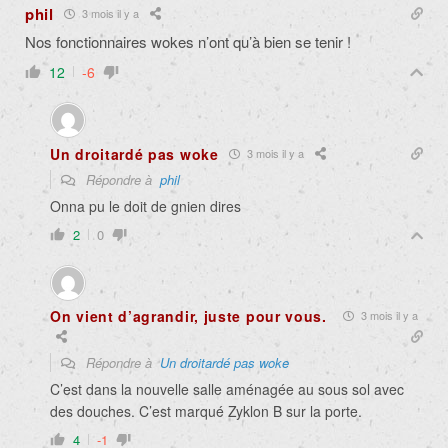
phil
3 mois il y a
Nos fonctionnaires wokes n’ont qu’à bien se tenir !
12
-6
Un droitardé pas woke
3 mois il y a
Répondre à
phil
Onna pu le doit de gnien dires
2
0
On vient d’agrandir, juste pour vous.
3 mois il y a
Répondre à
Un droitardé pas woke
C’est dans la nouvelle salle aménagée au sous sol avec
des douches. C’est marqué Zyklon B sur la porte.
4
-1