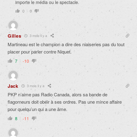
importe le média ou le spectacle.
0
0
Gilles
3 mois il y a
Martineau est le champion a dire des niaiseries pas du tout
placer pour parler contre Niquet.
7
-10
Jack
3 mois il y a
PKP n’aime pas Radio Canada, alors sa bande de
flagorneurs doit obéir à ses ordres. Pas une mince affaire
pour quelqu’un qui a une âme.
8
-11