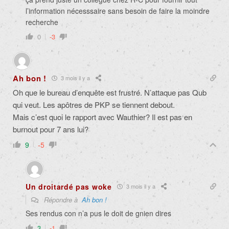
l’information nécesssaire sans besoin de faire la moindre
recherche
0
-3
Ah bon !
3 mois il y a
Oh que le bureau d’enquête est frustré. N’attaque pas Qub
qui veut. Les apôtres de PKP se tiennent debout.
Mais c’est quoi le rapport avec Wauthier? Il est pas en
burnout pour 7 ans lui?
9
-5
Un droitardé pas woke
3 mois il y a
Répondre à
Ah bon !
Ses rendus con n’a pus le doit de gnien dires
3
-1