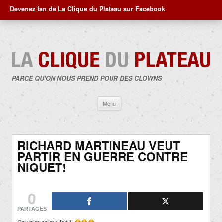
Devenez fan de La Clique du Plateau sur Facebook
PARCE QU'ON NOUS PREND POUR DES CLOWNS
Aller
Menu
au
contenu
RICHARD MARTINEAU VEUT
PARTIR EN GUERRE CONTRE
NIQUET!
0
PARTAGES
Calvaire calme-toé!!!