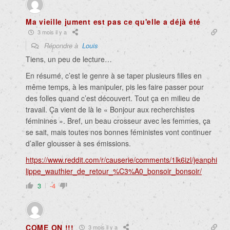
Ma vieille jument est pas ce qu'elle a déjà été
3 mois il y a
Répondre à
Louis
Tiens, un peu de lecture…
En résumé, c’est le genre à se taper plusieurs filles en
même temps, à les manipuler, pis les faire passer pour
des folles quand c’est découvert. Tout ça en milieu de
travail. Ça vient de là le « Bonjour aux recherchistes
féminines ». Bref, un beau crosseur avec les femmes, ça
se sait, mais toutes nos bonnes féministes vont continuer
d’aller glousser à ses émissions.
https://www.reddit.com/r/causerie/comments/1lk6izl/jeanphi
lippe_wauthier_de_retour_%C3%A0_bonsoir_bonsoir/
3
-4
COME ON !!!
3 mois il y a