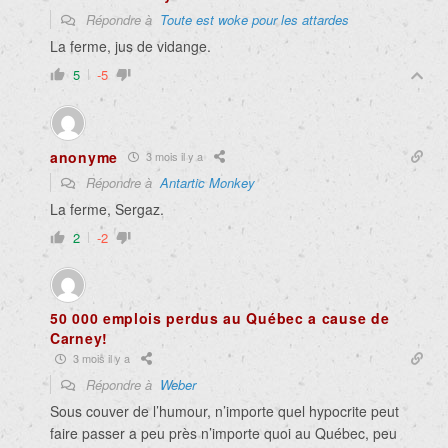
Répondre à
Toute est woke pour les attardes
La ferme, jus de vidange.
5
-5
anonyme
3 mois il y a
Répondre à
Antartic Monkey
La ferme, Sergaz.
2
-2
50 000 emplois perdus au Québec a cause de
Carney!
3 mois il y a
Répondre à
Weber
Sous couver de l’humour, n’importe quel hypocrite peut
faire passer a peu près n’importe quoi au Québec, peu