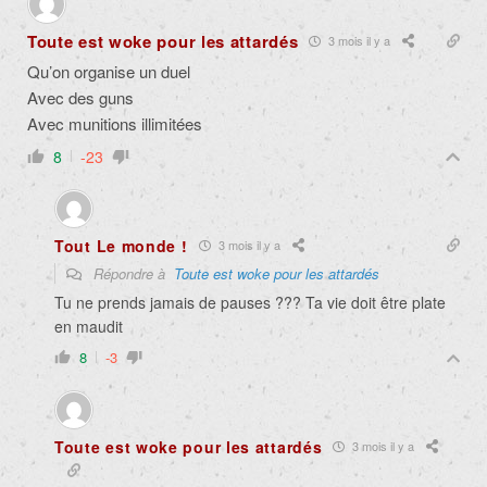
Toute est woke pour les attardés
3 mois il y a
Qu’on organise un duel
Avec des guns
Avec munitions illimitées
8
-23
Tout Le monde !
3 mois il y a
Répondre à
Toute est woke pour les attardés
Tu ne prends jamais de pauses ??? Ta vie doit être plate
en maudit
8
-3
Toute est woke pour les attardés
3 mois il y a