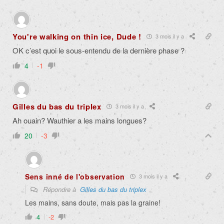
You're walking on thin ice, Dude !
3 mois il y a
OK c’est quoi le sous-entendu de la dernière phase ?
4
-1
Gilles du bas du triplex
3 mois il y a
Ah ouain? Wauthier a les mains longues?
20
-3
Sens inné de l'observation
3 mois il y a
Répondre à
Gilles du bas du triplex
Les mains, sans doute, mais pas la graine!
4
-2