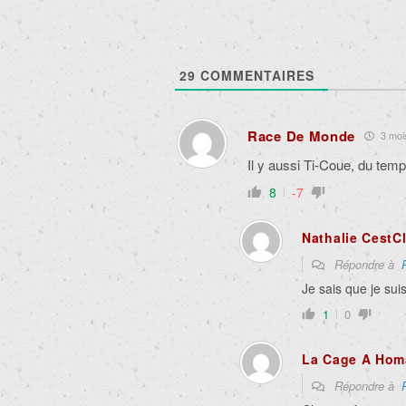
29
COMMENTAIRES
Race De Monde
3 mois
Il y aussi Ti-Coue, du temp
8
-7
Nathalie CestC
Répondre à
Je sais que je sui
1
0
La Cage A Hom
Répondre à