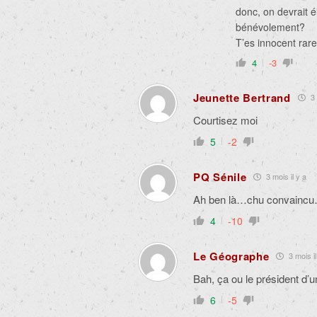
donc, on devrait él
bénévolement?
T’es innocent rare,
4
-3
Jeunette Bertrand
3 
Courtisez moi
5
-2
PQ Sénile
3 mois il y a
Ah ben là…chu convaincu
4
-10
Le Géographe
3 mois il
Bah, ça ou le président 
6
-5