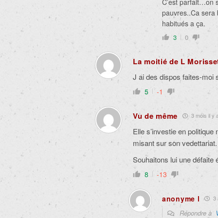
C’est parfait…on 
pauvres..Ca sera 
habitués a ça.
3
0
La moitié de L Morisse
J ai des dispos faites-moi 
5
-1
Vu de même
3 mois il y 
Elle s’investie en politique
misant sur son vedettariat.
Souhaitons lui une défaite é
8
-13
anonyme l
3 
Répondre à