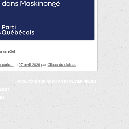
r un rôle!
parle...
le
27 avril 2026
par
Clique du plateau
.
BOCK-CÔTÉ SUR RAD-CAN ET OLIVIER NIQUET!
ES ET
→
DES