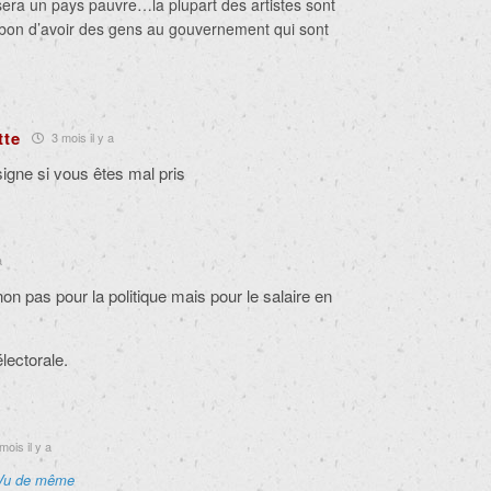
sera un pays pauvre…la plupart des artistes sont
bon d’avoir des gens au gouvernement qui sont
tte
3 mois il y a
signe si vous êtes mal pris
a
 non pas pour la politique mais pour le salaire en
lectorale.
mois il y a
Vu de même