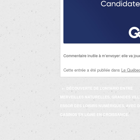
Commentaire inutile à m’envoyer: elle va joue
Cette entrée a été publiée dans
Le Québec 
Navigation
←
DÉCOUVERTE DE L’ONTARIO ENTRE
des
MERVEILLES NATURELLES, GRANDES VILL
articles
ESSOR DES LOISIRS NUMÉRIQUES, AVEC 
CASINOS EN LIGNE EN CROISSANCE.