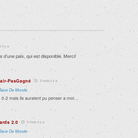
 il y a
s d’une paix, qui est disponible. Merci!
lair-PasGagné
3 mois il y a
Race De Monde
s 0-2 mais ils auraient pu penser a moi…
ards 2.0
3 mois il y a
Race De Monde