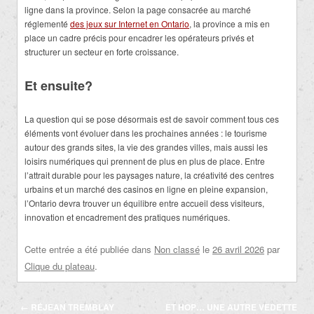
ligne dans la province. Selon la page consacrée au marché
réglementé
des jeux sur Internet en Ontario
, la province a mis en
place un cadre précis pour encadrer les opérateurs privés et
structurer un secteur en forte croissance.
Et ensuite?
La question qui se pose désormais est de savoir comment tous ces
éléments vont évoluer dans les prochaines années : le tourisme
autour des grands sites, la vie des grandes villes, mais aussi les
loisirs numériques qui prennent de plus en plus de place. Entre
l’attrait durable pour les paysages nature, la créativité des centres
urbains et un marché des casinos en ligne en pleine expansion,
l’Ontario devra trouver un équilibre entre accueil dess visiteurs,
innovation et encadrement des pratiques numériques.
Cette entrée a été publiée dans
Non classé
le
26 avril 2026
par
Clique du plateau
.
Navigation
←
RÉJEAN TREMBLAY
ET HOP… UNE AUTRE VEDETTE