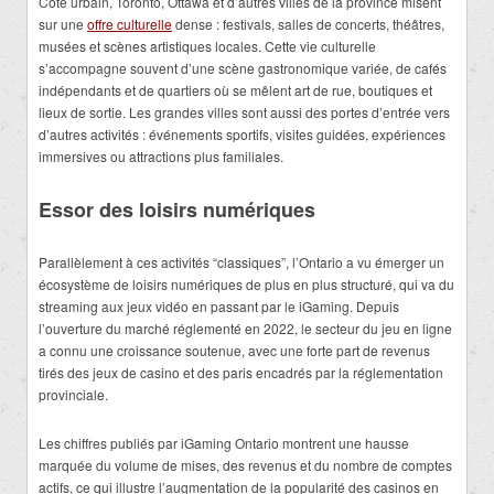
Côté urbain, Toronto, Ottawa et d’autres villes de la province misent
sur une
offre culturelle
dense : festivals, salles de concerts, théâtres,
musées et scènes artistiques locales. Cette vie culturelle
s’accompagne souvent d’une scène gastronomique variée, de cafés
indépendants et de quartiers où se mêlent art de rue, boutiques et
lieux de sortie. Les grandes villes sont aussi des portes d’entrée vers
d’autres activités : événements sportifs, visites guidées, expériences
immersives ou attractions plus familiales.
Essor des loisirs numériques
Parallèlement à ces activités “classiques”, l’Ontario a vu émerger un
écosystème de loisirs numériques de plus en plus structuré, qui va du
streaming aux jeux vidéo en passant par le iGaming. Depuis
l’ouverture du marché réglementé en 2022, le secteur du jeu en ligne
a connu une croissance soutenue, avec une forte part de revenus
tirés des jeux de casino et des paris encadrés par la réglementation
provinciale.
Les chiffres publiés par iGaming Ontario montrent une hausse
marquée du volume de mises, des revenus et du nombre de comptes
actifs, ce qui illustre l’augmentation de la popularité des casinos en