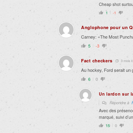
Cheap shot surtou
1
-1
Anglophone pour un Q
Carney:
«The Most Punchab
5
-3
Fact checkers
3 mois il
Au hockey, Ford serait un 
6
0
Un lardon sur 
Répondre à
Avec des présence
marqué, suivi d’u
15
0