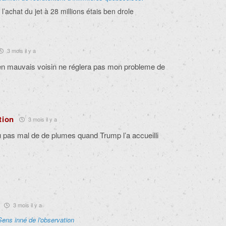
 l’achat du jet à 28 millions étais ben drole
3 mois il y a
n mauvais voisin ne réglera pas mon probleme de
tion
3 mois il y a
 pas mal de de plumes quand Trump l’a accueilli
3 mois il y a
Sens inné de l'observation