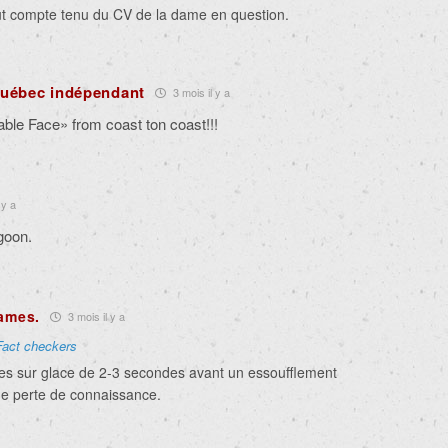
t compte tenu du CV de la dame en question.
uébec indépendant
3 mois il y a
le Face» from coast ton coast!!!
 y a
goon.
lames.
3 mois il y a
Fact checkers
s sur glace de 2-3 secondes avant un essoufflement
ne perte de connaissance.