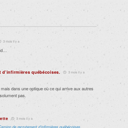
3 mois il y a
aid…
 d’infirmières québécoises.
3 mois il y a
 mais dans une optique où ce qui arrive aux autres
bsolument pas.
ette
3 mois il y a
Camion de recrutement d’infirmières québécoises.