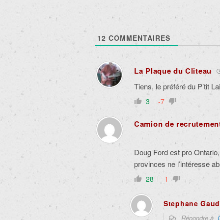
12
COMMENTAIRES
La Plaque du Cliteau
Tiens, le préféré du P’tit L
3
-7
Camion de recrutement
Doug Ford est pro Ontario,
provinces ne l’intéresse a
28
-1
Stephane Gaud
Répondre à