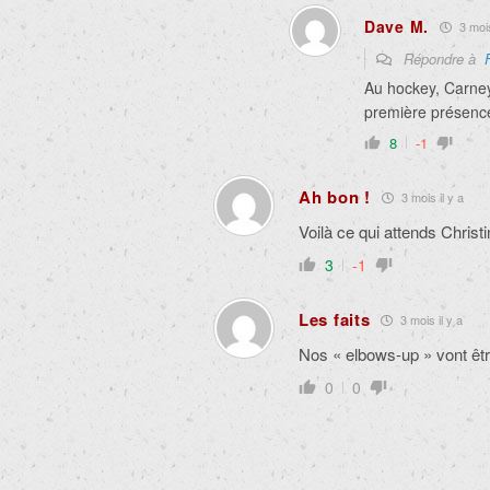
Dave M.
3 mois
Répondre à
Au hockey, Carne
première présence
8
-1
Ah bon !
3 mois il y a
Voilà ce qui attends Chris
3
-1
Les faits
3 mois il y a
Nos « elbows-up » vont êtr
0
0