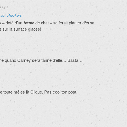
 il y a
Fact checkers
y – doté d’un
frame
de chat – se ferait planter dès sa
 sur la surface glacée!
tine quand Carney sera tanné d’elle….Basta….
e toute mêlés là Clique. Pas cool ton post.