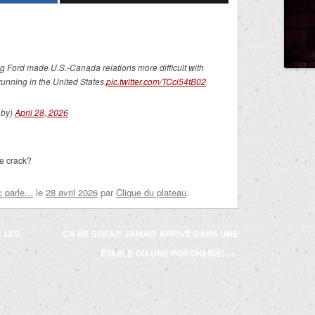
g Ford made U.S.-Canada relations more difficult with
unning in the United States.
pic.twitter.com/TCci54tB02
aby)
April 28, 2026
le crack?
parle...
le
28 avril 2026
par
Clique du plateau
.
 LES
ÇA NE SERAIT JAMAIS ARRIVÉ DANS UNE
ÉTABLE OU UNE PORCHERIE!
→