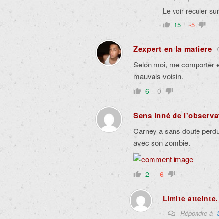
Le voir reculer sur
15
-5
Zexpert en la matiere
Selon moi, me comporter e
mauvais voisin.
6
0
Sens inné de l'observa
Carney a sans doute perdu
avec son zombie.
2
-6
Limite atteinte.
Répondre à