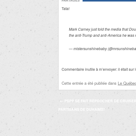
PARTAGES
Tata!
Mark Carney just told the media that Dou
the anti-Trump and anti-America he was r
— mistersunshinebaby (@mrsunshineb
Commentaire inutile à m’envoyer: il était sur 
Cette entrée a été publiée dans
Le Québec 
Navigation
←
PSPP SE FAIT REPROCHER DE CRUISER
des
PARTISANS DE DUHAIME!
articles