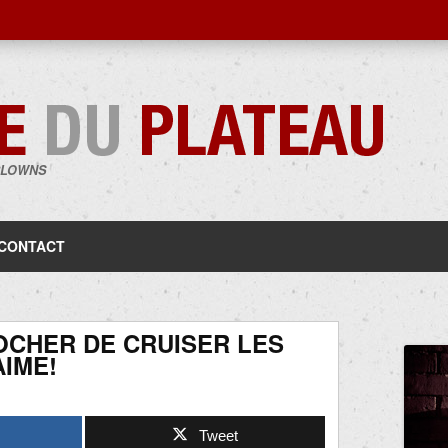
CLOWNS
Aller
au
contenu
CONTACT
OCHER DE CRUISER LES
IME!
Tweet