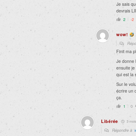
Je sais qu
devrais LI
2
-2
wow!
Répo
Finit ma p
Je donne l
ensuite je
qui est la
Sur le vol
écrire un
ça.
1
0
Liɓérée
3 mois 
Répondre à