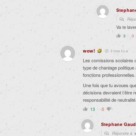
Stephan
Répo
Va te lave
3
-3
wow!
3 mois il y a
Les comissions scolaires d
type de chantage politique a
fonctions professionnelles.
Une fois que tu avoues que t
décisions devraient t’être 
responsabilité de neutralité
13
-5
Stephane Gaud
Répondre à