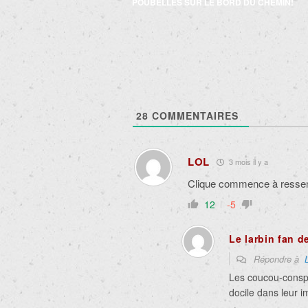
des
POUBELLES SUR LE BORD DU CHEMIN!
articles
28
COMMENTAIRES
LOL
3 mois il y a
Clique commence à ressemb
12
-5
Le larbin fan d
Répondre à
Les coucou-conspi
docile dans leur i