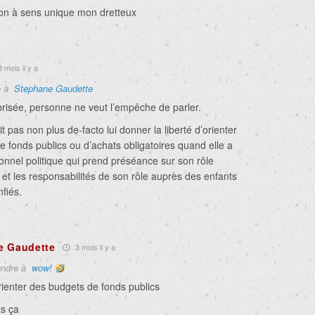
ion à sens unique mon dretteux
 mois il y a
e à
Stephane Gaudette
 brisée, personne ne veut l’empêche de parler.
t pas non plus de-facto lui donner la liberté d’orienter
 fonds publics ou d’achats obligatoires quand elle a
onnel politique qui prend préséance sur son rôle
et les responsabilités de son rôle auprès des enfants
nfiés.
e Gaudette
3 mois il y a
ndre à
wow!
orienter des budgets de fonds publics
as ça