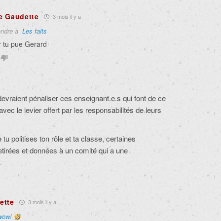
e Gaudette
3 mois il y a
ndre à
Les faits
r tu pue Gerard
evraient pénaliser ces enseignant.e.s qui font de ce
vec le levier offert par les responsabilités de leurs
u politises ton rôle et ta classe, certaines
retirées et données à un comité qui a une
.
ette
3 mois il y a
wow!