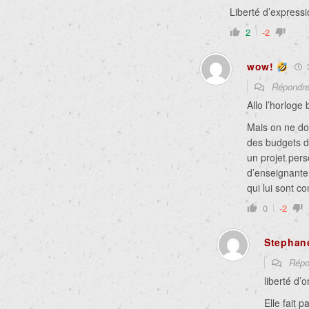
Liberté d’express
2
-2
wow!
3
Répondr
Allo l’horloge
Mais on ne doi
des budgets de
un projet pers
d’enseignante 
qui lui sont co
0
-2
Stephan
Répo
liberté d’
Elle fait p