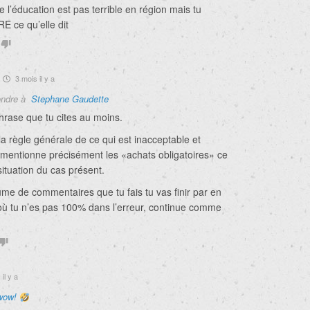
e l’éducation est pas terrible en région mais tu
RE ce qu’elle dit
3 mois il y a
ndre à
Stephane Gaudette
hrase que tu cites au moins.
a règle générale de ce qui est inacceptable et
 mentionne précisément les «achats obligatoires» ce
 situation du cas présent.
ume de commentaires que tu fais tu vas finir par en
 où tu n’es pas 100% dans l’erreur, continue comme
il y a
wow!