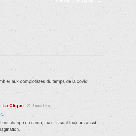
ESCLAVE 20H/SEMAINE.
→
ler aux complotistes du temps de la covid.
e La Clique
3 mois il y a
LOL
 ont changé de camp, mais ils sont toujours aussi
magination.