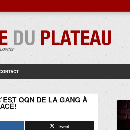
CLOWNS
Aller
au
contenu
CONTACT
C’EST QQN DE LA GANG À
ACÉ!
Tweet