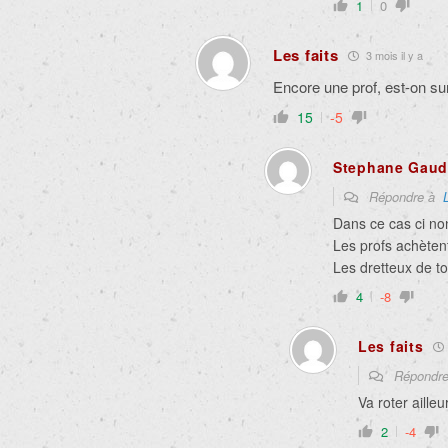
1
0
Les faits
3 mois il y a
Encore une prof, est-on su
15
-5
Stephane Gaud
Répondre à
Dans ce cas ci no
Les profs achètent
Les dretteux de t
4
-8
Les faits
Répondr
Va roter aille
2
-4