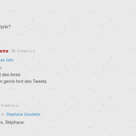
rpris?
ette
3 mois il y a
Les faits
n
 des livres
on genre font des Tweets
3 mois il y a
e à
Stephane Gaudette
urs, Stéphane.