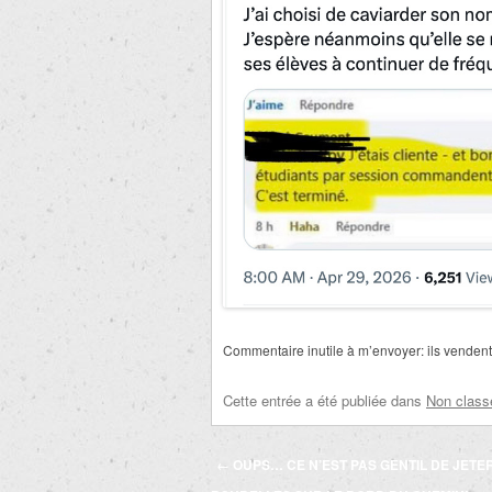
Commentaire inutile à m’envoyer: ils vendent l
Cette entrée a été publiée dans
Non class
Navigation
←
OUPS… CE N’EST PAS GENTIL DE JETE