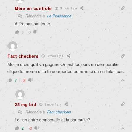
Mère en contrôle
3 mois il y a
Répondre à
Le Philosophe
Attire pas pantoute
0
0
Fact checkers
3 mois il y a
Moi je crois qu’il va gagner. On est toujours en démocratie
cliquette même si tu te comportes comme si on ne l’était pas
7
-2
25 mg bid
3 mois il y a
Répondre à
Fact checkers
Le lien entre démocratie et la poursuite?
2
-3