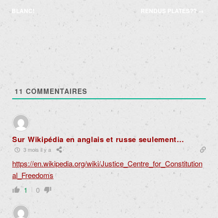
articles
BLANC!
RENDUS PLATES??
→
11
COMMENTAIRES
Sur Wikipédia en anglais et russe seulement…
3 mois il y a
https://en.wikipedia.org/wiki/Justice_Centre_for_Constitution
al_Freedoms
1
0