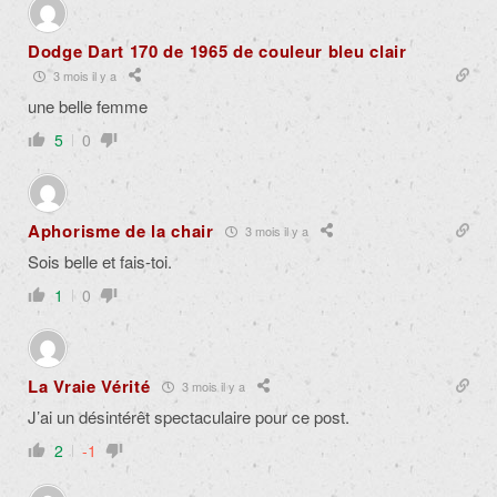
Dodge Dart 170 de 1965 de couleur bleu clair
3 mois il y a
une belle femme
5
0
Aphorisme de la chair
3 mois il y a
Sois belle et fais-toi.
1
0
La Vraie Vérité
3 mois il y a
J’ai un désintérêt spectaculaire pour ce post.
2
-1