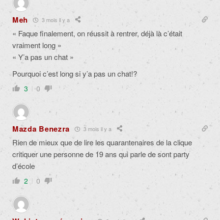
Meh
3 mois il y a
« Faque finalement, on réussit à rentrer, déjà là c’était
vraiment long »
« Y’a pas un chat »
Pourquoi c’est long si y’a pas un chat!?
3
0
Mazda Benezra
3 mois il y a
Rien de mieux que de lire les quarantenaires de la clique
critiquer une personne de 19 ans qui parle de sont party
d’école
2
0