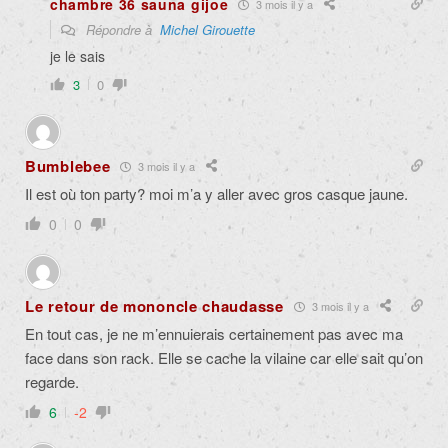
chambre 36 sauna gijoe
3 mois il y a
Répondre à
Michel Girouette
je le sais
3
0
Bumblebee
3 mois il y a
Il est où ton party? moi m’a y aller avec gros casque jaune.
0
0
Le retour de mononcle chaudasse
3 mois il y a
En tout cas, je ne m’ennuierais certainement pas avec ma
face dans son rack. Elle se cache la vilaine car elle sait qu’on
regarde.
6
-2