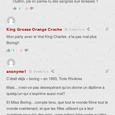
Ouiiinn, pis on parles-tu des sangrias sué térasses ?
1
-1
King Grosse Orange Croche
3 mois il y a
Mon party avec le Vrai King Charles, s’ta pas mal plus
Boring!!
1
-1
anonyme1
3 mois il y a
C’était déjà « boring » en 1993, Trois-Rivières
Mais…n’est-ce pas desespérant qu’on donne un diplôme à
quelqu’un qui s’exprime aussi mal?
Et Miss Boring…compte tenu, que tout le monde filme tout le
monde maintenant, et que les filles utilisent ça à leur
avantage pour rire des gars, voire même faire croire qu’elles