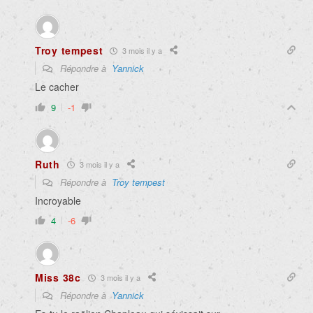
Troy tempest
3 mois il y a
Répondre à
Yannick
Le cacher
9
-1
Ruth
3 mois il y a
Répondre à
Troy tempest
Incroyable
4
-6
Miss 38c
3 mois il y a
Répondre à
Yannick