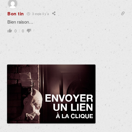
Bon tin
3 mois il y a
Bien raison…
0
0