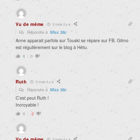
Vu de même
3 mois il y a
Répondre à
Miss 38c
Anne apparait parfois sur Touski se répare sur FB. Gilmo
est régulièrement sur le blog à Hétu.
1
0
Ruth
3 mois il y a
Répondre à
Miss 38c
C’est peut Ruth !
Incroyable !
0
-2
Vu de même
3 mois il y a