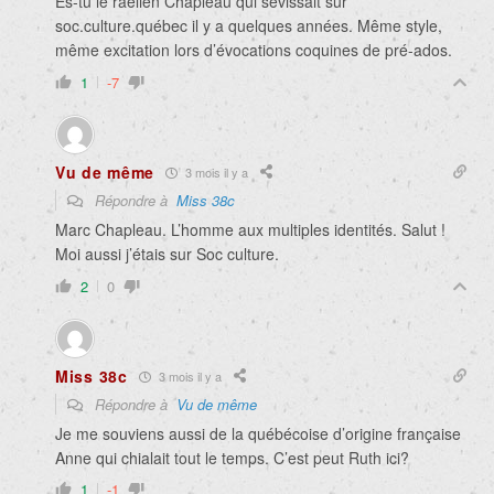
Es-tu le raëlien Chapleau qui sévissait sur
soc.culture.québec il y a quelques années. Même style,
même excitation lors d’évocations coquines de pré-ados.
1
-7
Vu de même
3 mois il y a
Répondre à
Miss 38c
Marc Chapleau. L’homme aux multiples identités. Salut !
Moi aussi j’étais sur Soc culture.
2
0
Miss 38c
3 mois il y a
Répondre à
Vu de même
Je me souviens aussi de la québécoise d’origine française
Anne qui chialait tout le temps. C’est peut Ruth ici?
1
-1