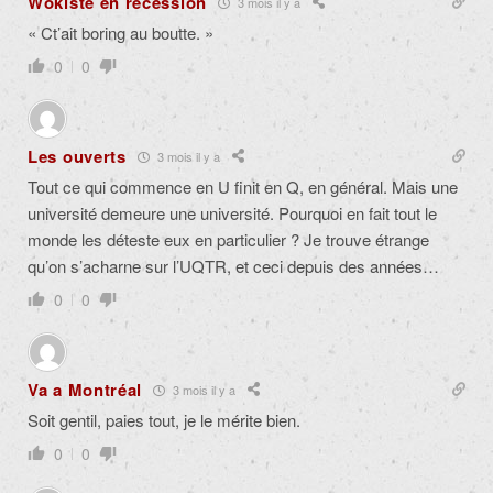
Wokiste en récession
3 mois il y a
« Ct’ait boring au boutte. »
0
0
Les ouverts
3 mois il y a
Tout ce qui commence en U finit en Q, en général. Mais une
université demeure une université. Pourquoi en fait tout le
monde les déteste eux en particulier ? Je trouve étrange
qu’on s’acharne sur l’UQTR, et ceci depuis des années…
0
0
Va a Montréal
3 mois il y a
Soit gentil, paies tout, je le mérite bien.
0
0