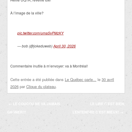
À l’image de la ville?
pic.twitter.com/umaSvPMzKY
— bob (@jokeduweb)
April 30, 2026
Commentaire inutile à m’envoyer: va à Montréal!
Cette entrée a été publiée dans
Le Québec parle...
le
30 avril
2026
par
Clique du plateau
.
Navigation
←
LE COUCOU NE VA JAMAIS
LE LIRE C’EST BIEN,
des
GAGNER!!!
L’ENTENDRE C’EST MIEUX!
→
articles