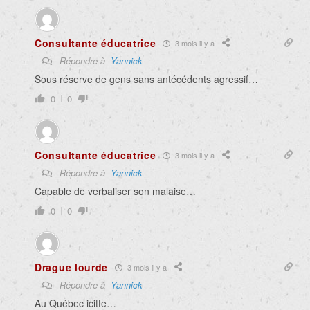
Consultante éducatrice
3 mois il y a
Répondre à
Yannick
Sous réserve de gens sans antécédents agressif…
0
0
Consultante éducatrice
3 mois il y a
Répondre à
Yannick
Capable de verbaliser son malaise…
0
0
Drague lourde
3 mois il y a
Répondre à
Yannick
Au Québec icitte…