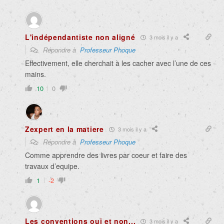
L'indépendantiste non aligné
3 mois il y a
Répondre à
Professeur Phoque
Effectivement, elle cherchait à les cacher avec l’une de ces
mains.
10
0
Zexpert en la matiere
3 mois il y a
Répondre à
Professeur Phoque
Comme apprendre des livres par coeur et faire des
travaux d’equipe.
1
-2
Les conventions oui et non...
3 mois il y a