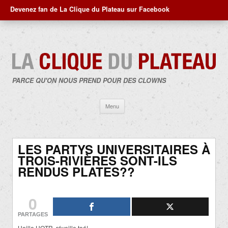
Devenez fan de La Clique du Plateau sur Facebook
PARCE QU'ON NOUS PREND POUR DES CLOWNS
Aller
Menu
au
contenu
LES PARTYS UNIVERSITAIRES À
TROIS-RIVIÈRES SONT-ILS
RENDUS PLATES??
0
PARTAGES
Heille UQTR, réveille toé!