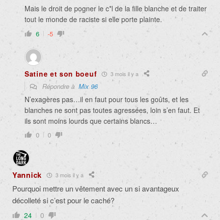
Mais le droit de pogner le c*l de la fille blanche et de traiter
tout le monde de raciste si elle porte plainte.
6
-5
Satine et son boeuf
3 mois il y a
Répondre à
Mix 96
N’exagères pas…il en faut pour tous les goûts, et les
blanches ne sont pas toutes agressées, loin s’en faut. Et
ils sont moins lourds que certains blancs…
0
0
Yannick
3 mois il y a
Pourquoi mettre un vêtement avec un si avantageux
décolleté si c’est pour le caché?
24
0