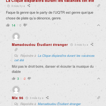
La Clique disparaîtra durant les vacances cet été
3 mois il y a
Faque là genre que le party de l’UQTR est genre que’que
chose de plate qu’a dénonce, genre.
14
0
Mamadoudou Étudiant étranger
3 mois il y a
Répondre à
La Clique disparaîtra durant les vacances
cet été
Moi pas le droit boire, danser et écouter la musique du
diable
3
-2
Mix 96
3 mois il y a
Répondre à
Mamadoudou Étudiant étranger