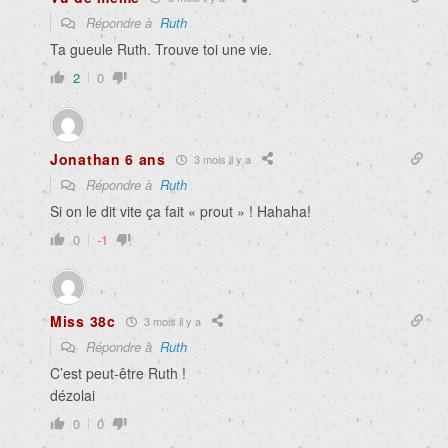
Répondre à
Ruth
Ta gueule Ruth. Trouve toi une vie.
2
0
Jonathan 6 ans
3 mois il y a
Répondre à
Ruth
Si on le dit vite ça fait « prout » ! Hahaha!
0
-1
Miss 38c
3 mois il y a
Répondre à
Ruth
C’est peut-être Ruth !
dézolai
0
0