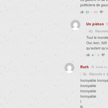
politiciens de gau
21
-11
Un piéton
Répondr
Tout le monde
Oui, bon, 520 
qu’autant qu’u
4
0
Ruth
3 mois il y
Répondre à
Incroyable Incroy
Incroyable
Incroyable
Incroyable
I
N