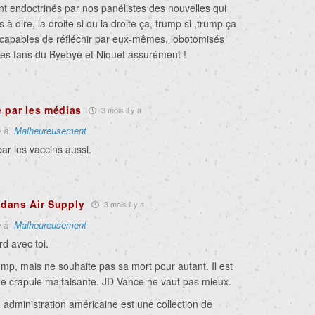
nt endoctrinés par nos panélistes des nouvelles qui
à dire, la droite si ou la droite ça, trump si ,trump ça
ncapables de réfléchir par eux-mêmes, lobotomisés
es fans du Byebye et
Niquet
assurément !
 par les médias
3 mois il y a
e à
Malheureusement
ar les vaccins aussi.
d dans Air Supply
3 mois il y a
e à
Malheureusement
rd avec toi.
mp, mais ne souhaite pas sa mort pour autant. Il est
une crapule malfaisante. JD Vance ne vaut pas mieux.
 administration américaine est une collection de