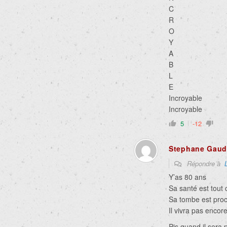
C
R
O
Y
A
B
L
E
Incroyable
Incroyable
5
-12
Stephane Gaud
Répondre à
Y’as 80 ans
Sa santé est tout
Sa tombe est pro
Il vivra pas encor
Pis quand il sera