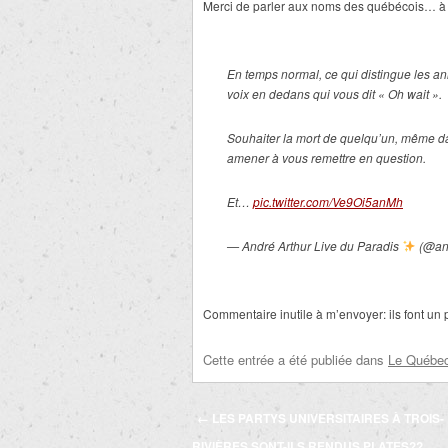
Merci de parler aux noms des québécois… à pa
En temps normal, ce qui distingue les an
voix en dedans qui vous dit « Oh wait ».
Souhaiter la mort de quelqu’un, même d
amener à vous remettre en question.
Et…
pic.twitter.com/Ve9Oi5anMh
— André Arthur Live du Paradis
(@and
Commentaire inutile à m’envoyer: ils font un par
Cette entrée a été publiée dans
Le Québec 
Navigation
←
LES PARTYS UNIVERSITAIRES À TROIS-
des
RIVIÈRES SONT-ILS RENDUS PLATES??