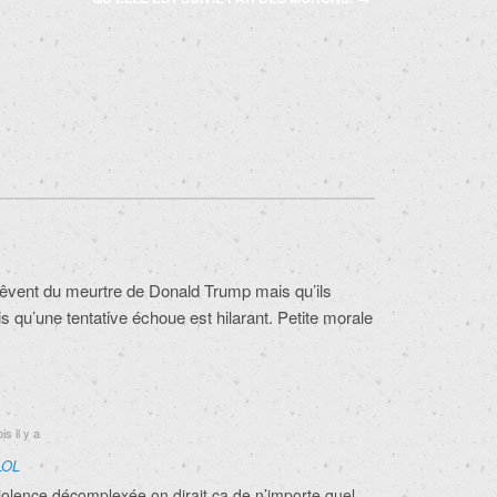
 rêvent du meurtre de Donald Trump mais qu’ils
is qu’une tentative échoue est hilarant. Petite morale
s il y a
LOL
iolence décomplexée,on dirait ça de n’importe quel