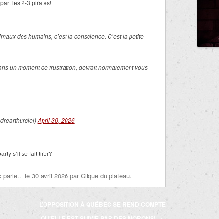
rt les 2-3 pirates!
imaux des humains, c’est la conscience. C’est la petite
ans un moment de frustration, devrait normalement vous
rearthurciel)
April 30, 2026
ty s’il se fait tirer?
parle...
le
30 avril 2026
par
Clique du plateau
.
L’OPPOSITION À QUÉBEC SE REND COMPTE
QU’ELLE EST SUIVIE PAR DES MORONS!
→