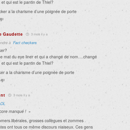
n et qui est le pantin de Thiel?
ker a la charisme d’une poignée de porte
e Gaudette
3 mois il y a
ndre à
Fact checkers
ker?
 se mat du eye liner et qui a changé de nom….changé
n et qui est le pantin de Thiel?
er a la charisme d’une poignée de porte
nt
3 mois il y a
LOL
encore manqué !
»
mers libérales, grosses collègues et zommes
stes ont tous ce même discours niaiseux. Ces gens