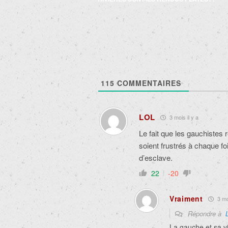
articles
115
COMMENTAIRES
LOL
3 mois il y a
Le fait que les gauchistes
soient frustrés à chaque fo
d’esclave.
22
-20
Vraiment
3 moi
Répondre à
La gauche et sa v