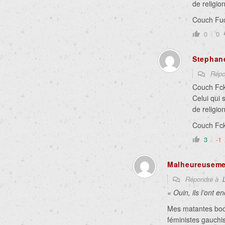
de religio
Couch Fuc
0
0
Stephan
Répo
Couch Fc
Celui qui
de religio
Couch Fck
3
-1
Malheureuseme
Répondre à
« Ouin, ils l’ont 
Mes matantes boo
féministes gauchi