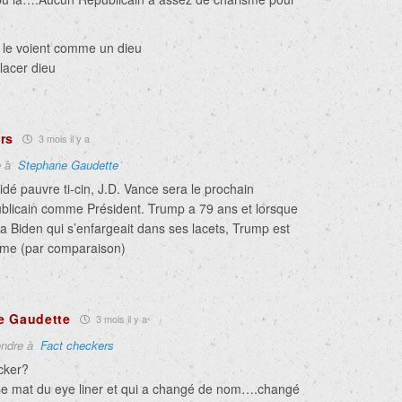
le voient comme un dieu
lacer dieu
rs
3 mois il y a
e à
Stephane Gaudette
idé pauvre ti-cin, J.D. Vance sera le prochain
blicain comme Président. Trump a 79 ans et lorsque
a Biden qui s’enfargeait dans ses lacets, Trump est
orme (par comparaison)
e Gaudette
3 mois il y a
ndre à
Fact checkers
cker?
 se mat du eye liner et qui a changé de nom….changé