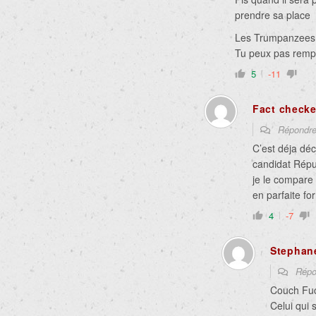
prendre sa place
Les Trumpanzees 
Tu peux pas remp
5
-11
Fact checke
Répondr
C’est déja déc
candidat Répu
je le compare 
en parfaite f
4
-7
Stephan
Répo
Couch Fu
Celui qui