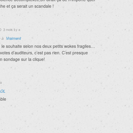
che et ça serait un scandale !
3 mois il y a
e à
Vraiment
 le souhaite selon nos deux petits wokes fragiles…
votes d’auditeurs, c’est pas rien. C’est presque
n sondage sur la clique!
 a
LOL
able