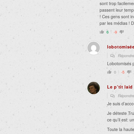
sont trop facileme
passent leur temps 
! Ces gens sont i
par les médias
!
D
6
-9
lobotomisée
Répondr
Lobotomisés p
0
-5
Le p’tit lai
Répondr
Je suis d’acco
Je déteste Tru
ce qu’il est: 
Toute la haute