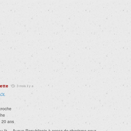
ette
3 mois il y a
LOL
 croche
che
e 20 ans
 pu là….Aucun Republicain à assez de charisme pour