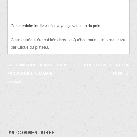
Commentaire inutile à m’envoyer: ça vaut rien du pain!
Cette entrée a été publiée dans
Le Québec parle...
le
3 mai 2026
par
Clique du plateau
.
Navigation
←
LE MINISTRE LACOMBE NOUS
LA GUILLOTINE DE LA CSN
des
PROUVE QU’IL A JAMAIS
TOÉ!!!
→
articles
VOYAGÉ!
99
COMMENTAIRES