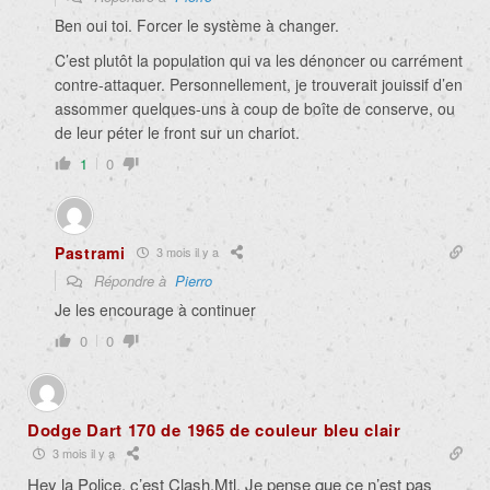
Ben oui toi. Forcer le système à changer.
C’est plutôt la population qui va les dénoncer ou carrément
contre-attaquer. Personnellement, je trouverait jouissif d’en
assommer quelques-uns à coup de boîte de conserve, ou
de leur péter le front sur un chariot.
1
0
Pastrami
3 mois il y a
Répondre à
Pierro
Je les encourage à continuer
0
0
Dodge Dart 170 de 1965 de couleur bleu clair
3 mois il y a
Hey la Police, c’est Clash.Mtl, Je pense que ce n’est pas