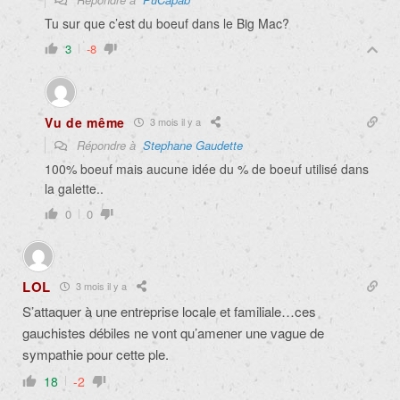
Tu sur que c’est du boeuf dans le Big Mac?
3
-8
Vu de même
3 mois il y a
Répondre à
Stephane Gaudette
100% boeuf mais aucune idée du % de boeuf utilisé dans
la galette..
0
0
LOL
3 mois il y a
S’attaquer à une entreprise locale et familiale…ces
gauchistes débiles ne vont qu’amener une vague de
sympathie pour cette ple.
18
-2