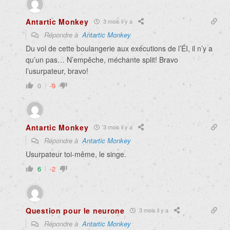
Antartic Monkey
3 mois il y a
Répondre à
Antartic Monkey
Du vol de cette boulangerie aux exécutions de l’ÉI, il n’y a
qu’un pas… N’empêche, méchante split! Bravo
l’usurpateur, bravo!
0
-9
Antartic Monkey
3 mois il y a
Répondre à
Antartic Monkey
Usurpateur toi-même, le singe.
6
-2
Question pour le neurone
3 mois il y a
Répondre à
Antartic Monkey