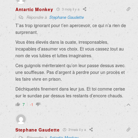
Antartic Monkey
3 mois il y a
Répondre à
Stephane Gaudette
T’as trop ignorant pour t’en apercevoir, ce qui n’a rien de
surprenant.
Vous êtes élevés dans la ouate, irresponsables,
incapables d’assumer vos choix. Et vous cassez tout au
nom de vos lubies et luttes imaginaires.
Ces guignols mériteraient qu’on leur passe dessus avec
une souffleuse. Pas d’argent à perdre pour un procès et
les faire vivre en prison.
Déchiquetés finement dans leur jus. Et toi comme cerise
sur le sundae par dessus les restants d’encore chauds.
7
-1
Stephane Gaudette
3 mois il y a
Répondre à
Antartic Monkey