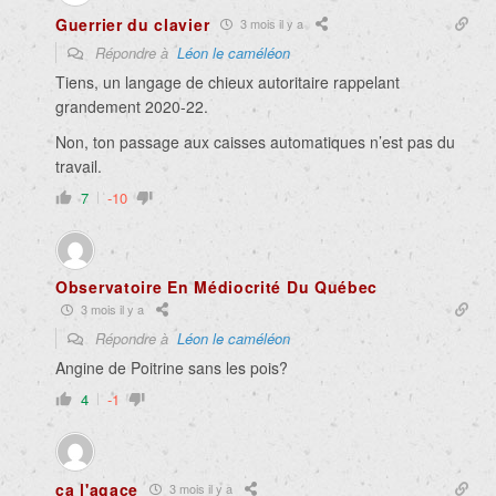
Guerrier du clavier
3 mois il y a
Répondre à
Léon le caméléon
Tiens, un langage de chieux autoritaire rappelant
grandement 2020-22.
Non, ton passage aux caisses automatiques n’est pas du
travail.
7
-10
Observatoire En Médiocrité Du Québec
3 mois il y a
Répondre à
Léon le caméléon
Angine de Poitrine sans les pois?
4
-1
ça l'agace
3 mois il y a