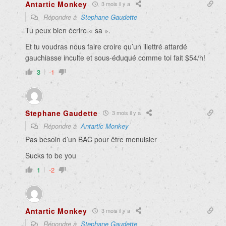
Antartic Monkey
3 mois il y a
Répondre à
Stephane Gaudette
Tu peux bien écrire « sa ».
Et tu voudras nous faire croire qu’un illettré attardé
gauchiasse inculte et sous-éduqué comme toi fait $54/h!
3
-1
Stephane Gaudette
3 mois il y a
Répondre à
Antartic Monkey
Pas besoin d’un BAC pour être menuisier
Sucks to be you
1
-2
Antartic Monkey
3 mois il y a
Répondre à
Stephane Gaudette