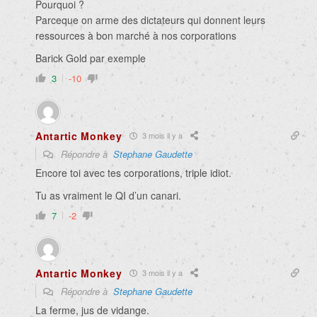
Pourquoi ?
Parceque on arme des dictateurs qui donnent leurs
ressources à bon marché à nos corporations
Barick Gold par exemple
3
-10
Antartic Monkey
3 mois il y a
Répondre à
Stephane Gaudette
Encore toi avec tes corporations, triple idiot.
Tu as vraiment le QI d’un canari.
7
-2
Antartic Monkey
3 mois il y a
Répondre à
Stephane Gaudette
La ferme, jus de vidange.