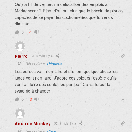
Qu’y a t-il de vertueux à délocaliser des emplois à
Madagascar ? Rien, d’autant plus que le bassin de ploucs
capables de se payer les cochonneries que tu vends
diminue.
0
-1
Pierro
3 mois il y a
Répondre à
Dégueux
Les polices vont rien faire et sils font quelque chose les
juges vont rien faire. J’adore ces voleurs j’espère qu’ils
vont en faire des centaines par jour. Ca va forcer le
systeme à changer
0
-3
Antartic Monkey
3 mois il y a
Répondre à
Pierro