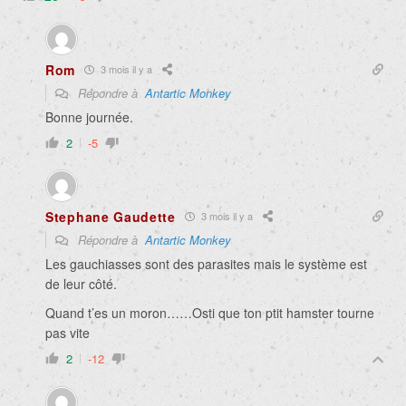
Rom
3 mois il y a
Répondre à
Antartic Monkey
Bonne journée.
2
-5
Stephane Gaudette
3 mois il y a
Répondre à
Antartic Monkey
Les gauchiasses sont des parasites mais le système est
de leur côté.
Quand t’es un moron……Osti que ton ptit hamster tourne
pas vite
2
-12