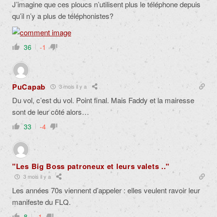
J’imagine que ces ploucs n’utilisent plus le téléphone depuis
qu’il n’y a plus de téléphonistes?
36
-1
PuCapab
3 mois il y a
Du vol, c’est du vol. Point final. Mais Faddy et la mairesse
sont de leur côté alors…
33
-4
"Les Big Boss patroneux et leurs valets .."
3 mois il y a
Les années 70s viennent d’appeler : elles veulent ravoir leur
manifeste du FLQ.
8
-1