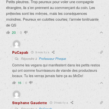
Petits pleutres. Trop peureux pour voler une compagnie
étrangère, ils s’en prennent au commerçant du coin. Les
prétextes sont les mêmes, mais les conséquences
moindres. Peureux en culottes courtes: l’armée tonitruante
de QS
20
0
PuCapab
3 mois il y a
Répondre à
Professeur Phoque
Comme les vegans qui manifestent dans les petits restos
qui ont comme fournisseurs de viande des producteurs
locaux. Tu les verras jamais faire ça au McDo!
16
0
Stephane Gaudette
3 mois il y a
Répondre à
PuCapab