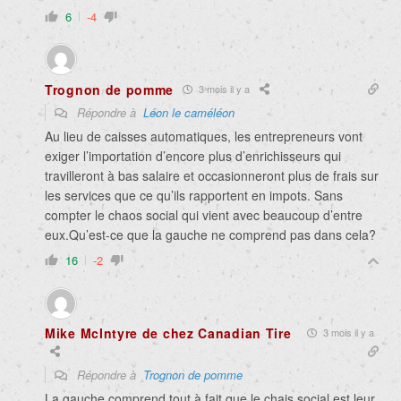
6
-4
Trognon de pomme
3 mois il y a
Répondre à
Léon le caméléon
Au lieu de caisses automatiques, les entrepreneurs vont
exiger l’importation d’encore plus d’enrichisseurs qui
travilleront à bas salaire et occasionneront plus de frais sur
les services que ce qu’ils rapportent en impots. Sans
compter le chaos social qui vient avec beaucoup d’entre
eux.Qu’est-ce que la gauche ne comprend pas dans cela?
16
-2
Mike McIntyre de chez Canadian Tire
3 mois il y a
Répondre à
Trognon de pomme
La gauche comprend tout à fait que le chais social est leur