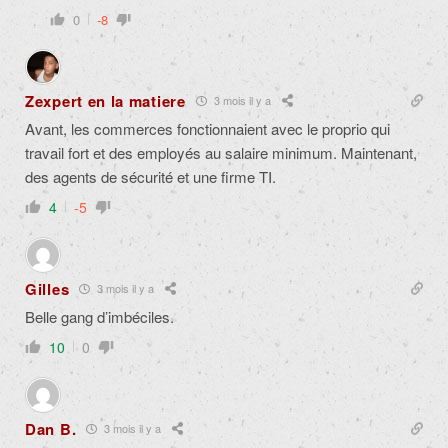
0
-8
Zexpert en la matiere
3 mois il y a
Avant, les commerces fonctionnaient avec le proprio qui
travail fort et des employés au salaire minimum. Maintenant,
des agents de sécurité et une firme TI.
4
-5
Gilles
3 mois il y a
Belle gang d’imbéciles.
10
0
Dan B.
3 mois il y a