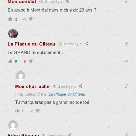
Mon constat
2 mois il y a
En arabe à Montréal dans moins de 20 ans ?
3
-1
La Plaque du Cliteau
2 mois il y a
Le GRAND remplacement…
8
-6
Moé chui lâche
2 mois il y a
Répondre à
La Plaque du Cliteau
Tu manqueras pas à grand monde toé
2
-2
Frère Phoque
2 mois il y a