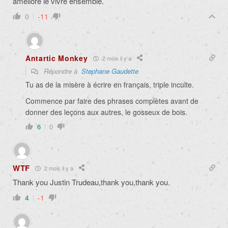
améliore le vivre ensemble.
0
-11
Antartic Monkey
2 mois il y a
Répondre à
Stephane Gaudette
Tu as de la misère à écrire en français, triple inculte.
Commence par faire des phrases complètes avant de
donner des leçons aux autres, le gosseux de bois.
6
0
WTF
2 mois il y a
Thank you Justin Trudeau,thank you,thank you.
4
-1