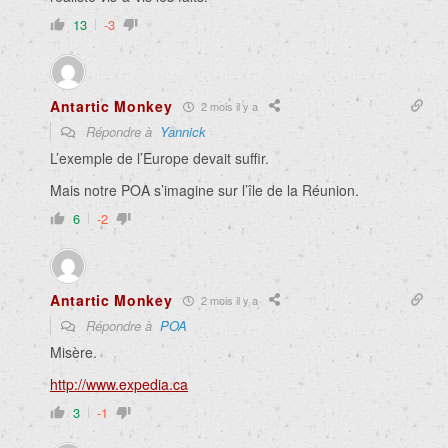
13
-3
Antartic Monkey
2 mois il y a
Répondre à
Yannick
L’exemple de l’Europe devait suffir.
Mais notre POA s’imagine sur l’île de la Réunion.
6
-2
Antartic Monkey
2 mois il y a
Répondre à
POA
Misère.
http://www.expedia.ca
3
-1