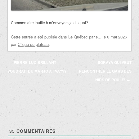
Commentaire inutile à m’envoyer: ça dit quoi?
Cette entrée a été publiée dans
Le Québec parle...
le
6 mai 2026
par
Clique du plateau
.
Navigation
←
PIERRE-LUC BRILLANT
SORAYA QUI VEUT
des
VOUDRAIT DU MARJO À TVA???
RENCONTRER LE GARS DES
articles
NIDS DE POULE!
→
35
COMMENTAIRES