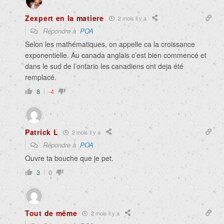
Zexpert en la matiere
2 mois il y a
Répondre à
POA
Selon les mathématiques, on appelle ca la croissance
exponentielle. Au canada anglais c’est bien commencé et
dans le sud de l’ontario les canadiens ont deja été
remplacé.
8
-4
Patrick L
2 mois il y a
Répondre à
POA
Ouvre ta bouche que je pet.
3
0
Tout de même
2 mois il y a