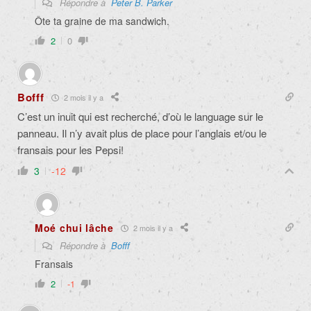
Répondre à
Peter B. Parker
Ôte ta graine de ma sandwich.
2
0
Bofff
2 mois il y a
C’est un inuit qui est recherché, d’où le language sur le
panneau. Il n’y avait plus de place pour l’anglais et/ou le
fransais pour les Pepsi!
3
-12
Moé chui lâche
2 mois il y a
Répondre à
Bofff
Fransais
2
-1