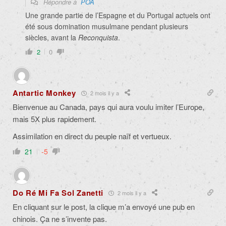
Répondre à
POA
Une grande partie de l’Espagne et du Portugal actuels ont
été sous domination musulmane pendant plusieurs
siècles, avant la
Reconquista
.
2
0
Antartic Monkey
2 mois il y a
Bienvenue au Canada, pays qui aura voulu imiter l’Europe,
mais 5X plus rapidement.
Assimilation en direct du peuple naïf et vertueux.
21
-5
Do Ré Mi Fa Sol Zanetti
2 mois il y a
En cliquant sur le post, la clique m’a envoyé une pub en
chinois. Ça ne s’invente pas.