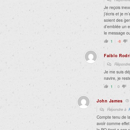
Je reçois ine
j’écris et je m
soient des gen
d’emblée un e
le message ou 
1
-8
Faiblo Rodr
Répondr
Je me suis dé
navire, je res
1
0
John James
Répondre à
Compte tenu de la
avoir comme effet
le PQ tient a son 