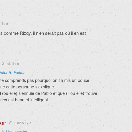
il y a
s comme Rizqy, il n’en serait pas où il en est
2 mois il y a
Peter B. Parker
 ne comprends pas pourquoi on t’a mis un pouce
 que cette personne s’explique.
 (ou elle) s’ennuie de Pablo et que (il ou elle) trouve
les est beau et intelligent.
ker
2 mois il y a
e à
Mon constat