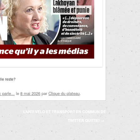
le reste?
parle...
le
8 mai 2026
par
Clique du plateau
.
L’ANTI VÉLO ET TRANSPORT EN COMMUN DE
TWITTER QUITTE!
→