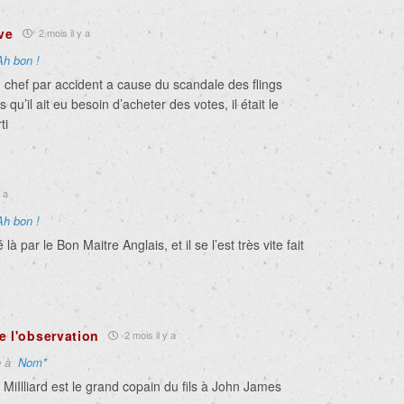
ive
2 mois il y a
Ah bon !
 chef par accident a cause du scandale des flings
s qu’il ait eu besoin d’acheter des votes, il était le
ti
 a
Ah bon !
 là par le Bon Maitre Anglais, et il se l’est très vite fait
e l'observation
2 mois il y a
e à
Nom*
 MiIlliard est le grand copain du fils à John James