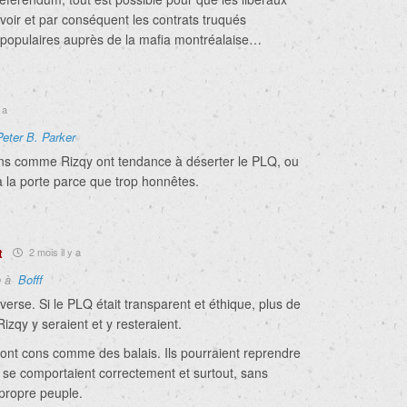
voir et par conséquent les contrats truqués
 populaires auprès de la mafia montréalaise…
 a
Peter B. Parker
ns comme Rizqy ont tendance à déserter le PLQ, ou
 à la porte parce que trop honnêtes.
t
2 mois il y a
e à
Bofff
nverse. Si le PLQ était transparent et éthique, plus de
zqy y seraient et y resteraient.
sont cons comme des balais. Ils pourraient reprendre
ls se comportaient correctement et surtout, sans
 propre peuple.