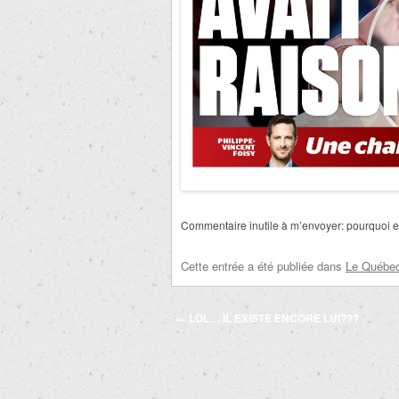
Commentaire inutile à m’envoyer: pourquoi el
Cette entrée a été publiée dans
Le Québec 
Navigation
←
LOL… IL EXISTE ENCORE LUI???
des
articles