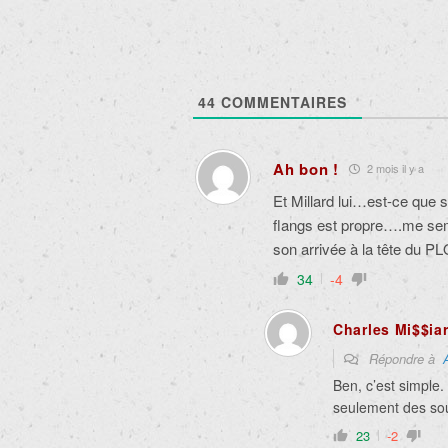
44
COMMENTAIRES
Ah bon !
2 mois il y a
Et Millard lui…est-ce que s
flangs est propre….me sem
son arrivée à la tête du P
34
-4
Charles Mi$$ia
Répondre à
Ben, c’est simple.
seulement des so
23
-2