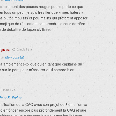
xorablement des pouces rouges peu importe ce que
’en fous un peu : je suis très fier que « mes haters »
s plutôt impulsifs et peu malins qui préfèrent apposer
moji que de réellement comprendre le sens derrière
de débattre de façon civilisée.
iguez
2 mois il y a
e à
Mon constat
jà amplement expliqué qu’en tant que capitaine du
te sur le pont pour m’assurer qu’il sombre bien.
2 mois il y a
Peter B. Parker
 situation ou la CAQ avec son projet de 3ième lien va
 d’enfoncer encore plus profondément la CAQ et que
référendum, tout est possible pour que les libéraux