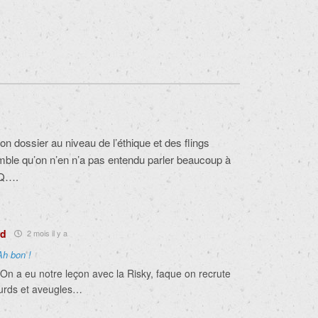
on dossier au niveau de l’éthique et des flings
ble qu’on n’en n’a pas entendu parler beaucoup à
LQ….
rd
2 mois il y a
Ah bon !
 On a eu notre leçon avec la Risky, faque on recrute
urds et aveugles…