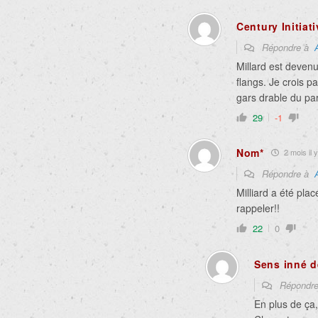
Century Initiat
Répondre à
Millard est devenu
flangs. Je crois pa
gars drable du par
29
-1
Nom*
2 mois il y
Répondre à
Milliard a été placé
rappeler!!
22
0
Sens inné d
Répondr
En plus de ça,