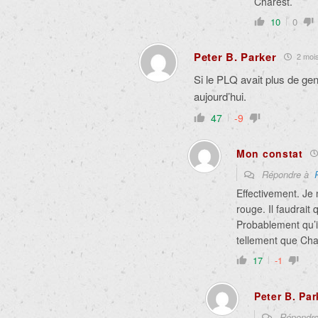
Charest.
10
0
Peter B. Parker
2 mois 
Si le PLQ avait plus de gen
aujourd’hui.
47
-9
Mon constat
Répondre à
Effectivement. Je
rouge. Il faudrait
Probablement qu’il
tellement que Char
17
-1
Peter B. Par
Répondr