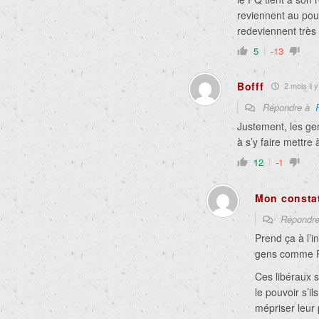
reviennent au pou
redeviennent très
5
-13
Bofff
2 mois il y
Répondre à
Justement, les ge
à s’y faire mettre
12
-1
Mon consta
Répondr
Prend ça à l’i
gens comme Ri
Ces libéraux 
le pouvoir s’i
mépriser leur