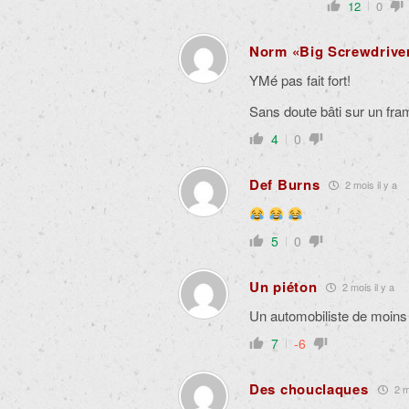
12
0
Norm «Big Screwdrive
YMé pas fait fort!
Sans doute bâti sur un fra
4
0
Def Burns
2 mois il y a
5
0
Un piéton
2 mois il y a
Un automobiliste de moins 
7
-6
Des chouclaques
2 mo