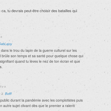
 ca, tu devrais peut-être choisir des batailles qui
 a
SebLajoy
dans le trou du lapin de la guerre culturel sur les
Il brûle son temps et sa santé pour quelque chose qui
insignifiant quand tu lèves le nez de ton écran et que
s.
il y a
e à
Bofff
un public durant la pandémie avec les complotistes puis
n autre sujet clivant dès que le premier a ralenti