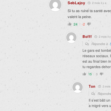
SebLajoy
2 mois il y a
Si tu as ruiné ta santé avec
valent la peine.
24
-2
Bofff
2 mois il y
Répondre à
Le gars est tombé 
réseaux sociaux. 
est au final bien 
tu regardes dehor
15
0
Ton
2 mois 
Répondr
Il s’est bâti 
a migré vers u