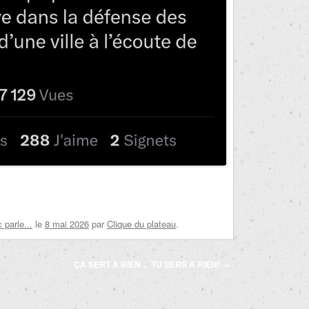
parle...
le
8 mai 2026
par
Clique du plateau
.
ÇA SERT À RIEN… TU SERS À RIEN!
→