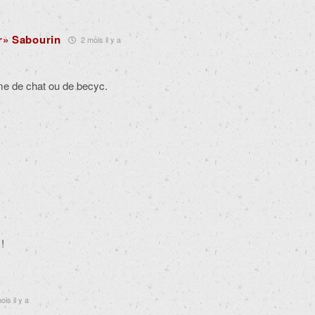
r» Sabourin
2 mois il y a
me de chat ou de becyc.
!
is il y a