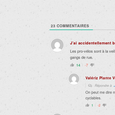
23
COMMENTAIRES
J’ai accidentellement 
Les pro-vélos sont à la vei
gangs de rue.
14
-7
Valériz Plante V
Répondre à
On peut me dire mer
cyclables.
1
-2