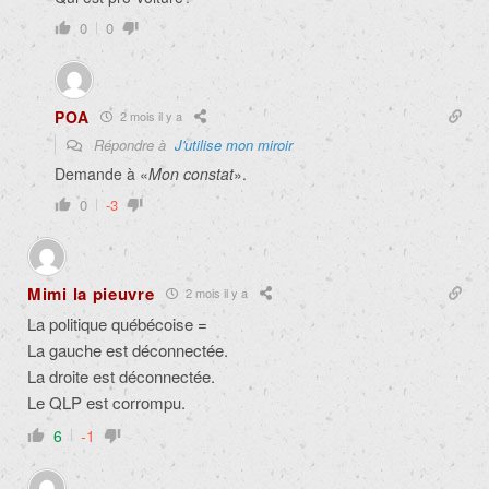
0
0
POA
2 mois il y a
Répondre à
J'utilise mon miroir
Demande à «
Mon constat
».
0
-3
Mimi la pieuvre
2 mois il y a
La politique québécoise =
La gauche est déconnectée.
La droite est déconnectée.
Le QLP est corrompu.
6
-1