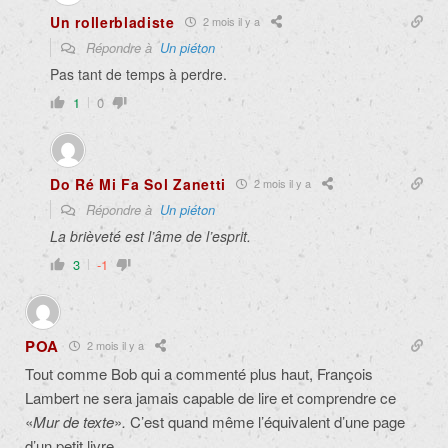
Un rollerbladiste
2 mois il y a
Répondre à
Un piéton
Pas tant de temps à perdre.
1
0
Do Ré Mi Fa Sol Zanetti
2 mois il y a
Répondre à
Un piéton
La brièveté est l’âme de l’esprit.
3
-1
POA
2 mois il y a
Tout comme Bob qui a commenté plus haut, François
Lambert ne sera jamais capable de lire et comprendre ce
«
Mur de texte
»
.
C’est quand même l’équivalent d’une page
d’un petit livre.