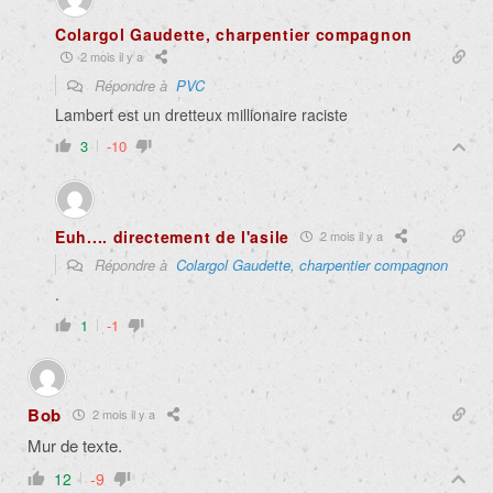
Colargol Gaudette, charpentier compagnon
2 mois il y a
Répondre à
PVC
Lambert est un dretteux millionaire raciste
3
-10
Euh.... directement de l'asile
2 mois il y a
Répondre à
Colargol Gaudette, charpentier compagnon
.
1
-1
Bob
2 mois il y a
Mur de texte.
12
-9