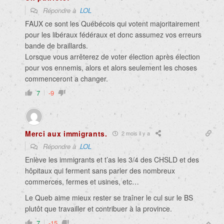
Répondre à
LOL
FAUX ce sont les Québécois qui votent majoritairement
pour les libéraux fédéraux et donc assumez vos erreurs
bande de braillards.
Lorsque vous arrêterez de voter élection après élection
pour vos ennemis, alors et alors seulement les choses
commenceront a changer.
7
-9
Merci aux immigrants.
2 mois il y a
Répondre à
LOL
Enlève les immigrants et t’as les 3/4 des CHSLD et des
hôpitaux qui ferment sans parler des nombreux
commerces, fermes et usines, etc…
Le Queb aime mieux rester se traîner le cul sur le BS
plutôt que travailler et contribuer à la province.
7
-15