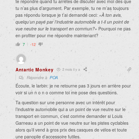
te répondre quand tu arrêtes de discuter avec moi dès que
tu n’as plus d’argument. Par exemple, tu ne m’as toujours
pas répondu lorsque je t’ai demandé ceci:
«À ton avis,
quelqu’un payé par l’industrie automobile a t-il un point de
vue neutre sur le transport en commun?»
Pourquoi ne pas
en profiter pour me répondre maintenant?
7
-12
Antartic Monkey
2 mois il y a
Répondre à
POA
Écoute, le larbin: je ne retourne pas 3 jours en arrière pour
voir si un n o n o comme toi me pose des questions.
Ta question sur une personne avec un intérêt pour
l’industrie automobile qui a un point de vue neutre sur le
transport en commun, c’est comme demander si Louis
Garneau a un point de vue neutre sur les pistes cyclables
alors qu’il vend à gros prix des casques de vélos et toute
une panoplie d’accessoire futiles.