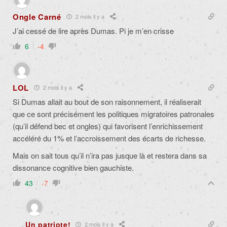
Ongle Carné
2 mois il y a
J’ai cessé de lire après Dumas. Pi je m’en crisse
6
-4
LOL
2 mois il y a
Si Dumas allait au bout de son raisonnement, il réaliserait
que ce sont précisément les politiques migratoires patronales
(qu’il défend bec et ongles) qui favorisent l’enrichissement
accéléré du 1% et l’accroissement des écarts de richesse.
Mais on sait tous qu’il n’ira pas jusque là et restera dans sa
dissonance cognitive bien gauchiste.
43
-7
Un patriote!
2 mois il y a