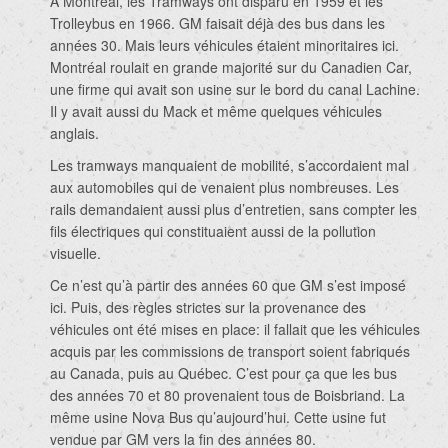
À Montréal, les Tramways ont disparu en 1959 et les
Trolleybus en 1966. GM faisait déjà des bus dans les
années 30. Mais leurs véhicules étaient minoritaires ici.
Montréal roulait en grande majorité sur du Canadien Car,
une firme qui avait son usine sur le bord du canal Lachine.
Il y avait aussi du Mack et même quelques véhicules
anglais.
Les tramways manquaient de mobilité, s’accordaient mal
aux automobiles qui de venaient plus nombreuses. Les
rails demandaient aussi plus d’entretien, sans compter les
fils électriques qui constituaient aussi de la pollution
visuelle.
Ce n’est qu’à partir des années 60 que GM s’est imposé
ici. Puis, des règles strictes sur la provenance des
véhicules ont été mises en place: il fallait que les véhicules
acquis par les commissions de transport soient fabriqués
au Canada, puis au Québec. C’est pour ça que les bus
des années 70 et 80 provenaient tous de Boisbriand. La
même usine Nova Bus qu’aujourd’hui. Cette usine fut
vendue par GM vers la fin des années 80.