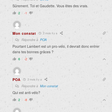
Sûrement. Toi et Gaudette. Vous êtes des vrais.
2
-1
Mon constat
2 mois il y a
Répondre à
POA
Pourtant Lambert est un pro-vélo, il devrait donc entrer
dans tes bonnes grâces ?
6
-2
POA
2 mois il y a
Répondre à
Mon constat
Qui est anti-vélo?
2
-8