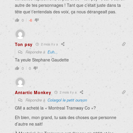
autre de tes personnages ! Tant que c’était juste dans ta
tête que t’entendais des voix, ça nous dérangeait pas.
0
-6
Ton psy
2 mois il y a
Répondre à
Euh...
Ta yeule Stephane Gaudette
0
0
Antartic Monkey
2 mois il y a
Répondre à
Colargol le petit ourson
GM a acheté la « Montreal Tramway Co »?
Eh bien, mon grand, tu sais des choses que personne
d’autre ne sait!