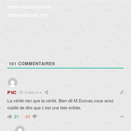
des
TIRER CHEZ LUI SUR UNE
articles
JOURNALISTE DU JDQ!
161
COMMENTAIRES
PVC
2 mois il y a
La vérité rien que la vérité. Bien dit M.Dumas,vous avez
oublié de dire que c’est une tete enflée.
21
-23