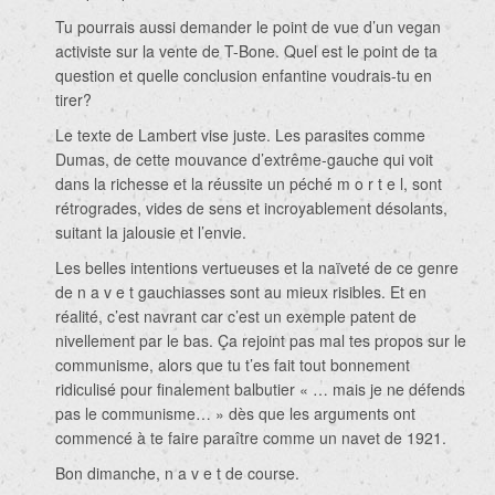
Tu pourrais aussi demander le point de vue d’un vegan
activiste sur la vente de T-Bone. Quel est le point de ta
question et quelle conclusion enfantine voudrais-tu en
tirer?
Le texte de Lambert vise juste. Les parasites comme
Dumas, de cette mouvance d’extrême-gauche qui voit
dans la richesse et la réussite un péché m o r t e l, sont
rétrogrades, vides de sens et incroyablement désolants,
suitant la jalousie et l’envie.
Les belles intentions vertueuses et la naïveté de ce genre
de n a v e t gauchiasses sont au mieux risibles. Et en
réalité, c’est navrant car c’est un exemple patent de
nivellement par le bas. Ça rejoint pas mal tes propos sur le
communisme, alors que tu t’es fait tout bonnement
ridiculisé pour finalement balbutier « … mais je ne défends
pas le communisme… » dès que les arguments ont
commencé à te faire paraître comme un navet de 1921.
Bon dimanche, n a v e t de course.