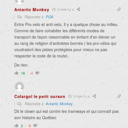
Antartic Monkey
2 mois il y a
Répondre à
POA
Entre Pro-velo et anti-velo, Il y a quelque chose au milieu.
Comme de faire cohabiter les différents modes de
transport de façon raisonnable en évitant d’en élever un
au rang de religion d’activistes bornés ( les pro-vélos qui
voudraient des pistes protégées pour mieux ne pas
respecter le code de la route).
De rien.
18
-4
Colargol le petit ourson
2 mois il y a
Répondre à
Antartic Monkey
Dit le clown qui est contre les tramways et qui connaît pas
son histoire au Québec
2
-8