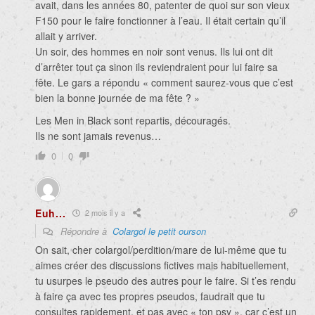
avait, dans les années 80, patenter de quoi sur son vieux
F150 pour le faire fonctionner à l’eau. Il était certain qu’il
allait y arriver.
Un soir, des hommes en noir sont venus. Ils lui ont dit
d’arrêter tout ça sinon ils reviendraient pour lui faire sa
fête. Le gars a répondu « comment saurez-vous que c’est
bien la bonne journée de ma fête ? »
Les Men in Black sont repartis, découragés.
Ils ne sont jamais revenus…
0
0
Euh...
2 mois il y a
Répondre à
Colargol le petit ourson
On sait, cher colargol/perdition/mare de lui-même que tu
aimes créer des discussions fictives mais habituellement,
tu usurpes le pseudo des autres pour le faire. Si t’es rendu
à faire ça avec tes propres pseudos, faudrait que tu
consultes rapidement, et pas avec « ton psy », car c’est un