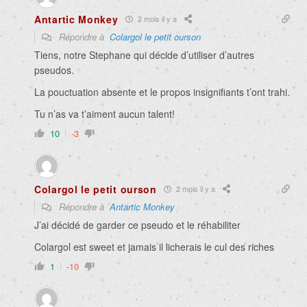
Antartic Monkey
2 mois il y a
Répondre à
Colargol le petit ourson
Tiens, notre Stephane qui décide d’utiliser d’autres
pseudos.
La pouctuation absente et le propos insignifiants t’ont trahi.
Tu n’as va t’aiment aucun talent!
10
-3
Colargol le petit ourson
2 mois il y a
Répondre à
Antartic Monkey
J’ai décidé de garder ce pseudo et le réhabiliter
Colargol est sweet et jamais il licherais le cul des riches
1
-10