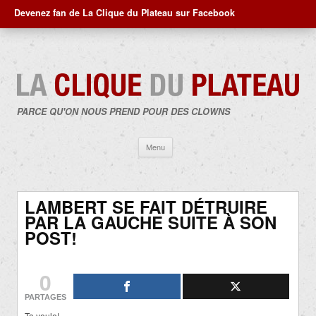
Devenez fan de La Clique du Plateau sur Facebook
PARCE QU'ON NOUS PREND POUR DES CLOWNS
Aller
Menu
au
contenu
LAMBERT SE FAIT DÉTRUIRE
PAR LA GAUCHE SUITE À SON
POST!
0
PARTAGES
Ta yeule!