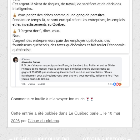
Commentaire inutile à m’envoyer: ton much
Cette entrée a été publiée dans
Le Québec parle...
le
10 mai
2026
par
Clique du plateau
.
Navigation
←
LE GARS LOUCHE QUI SE FAIT
C’EST UN QUÉBÉCOIS?
→