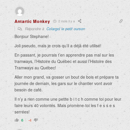
Antartic Monkey
2 mois il y a
Répondre à
Colargol le petit ourson
Bonjour Stephane!
Joli pseudo, mais je crois qu’il a déjà été utilisé!
En passant, je pourrais t’en apprendre pas mal sur les
tramways, l’Histoire du Québec et aussi l’Histoire des
Tramways au Québec!
Aller mon grand, va gosser un bout de bois et prépare ta
journée de demain, les gars sur le chantier vont avoir
besoin de café.
Il n’y a rien comme une petite b i t c h comme toi pour leur
faire leurs 40 volontés. Mais promène-toi les f e s s e s
serrées!
6
-4