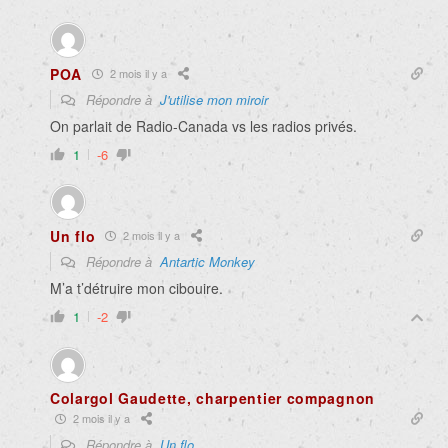
POA
2 mois il y a
Répondre à
J'utilise mon miroir
On parlait de Radio-Canada vs les radios privés.
1
-6
Un flo
2 mois il y a
Répondre à
Antartic Monkey
M’a t’détruire mon cibouire.
1
-2
Colargol Gaudette, charpentier compagnon
2 mois il y a
Répondre à
Un flo