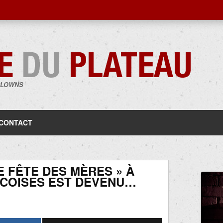
CLOWNS
Aller
au
contenu
CONTACT
 FÊTE DES MÈRES » À
COISES EST DEVENU…