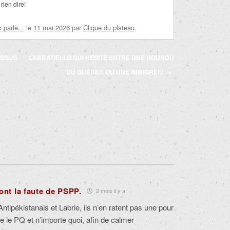
rien dire!
parle...
le
11 mai 2026
par
Clique du plateau
.
ISSUS
L’ABBATIELLO QUI HÉSITE ENTRE UNE NOUNOU
DU QUÉBEC OU UNE IMMIGRÉE!
→
ont la faute de PSPP.
2 mois il y a
tipékistanais et Labrie, ils n’en ratent pas une pour
re le PQ et n’importe quoi, afin de calmer