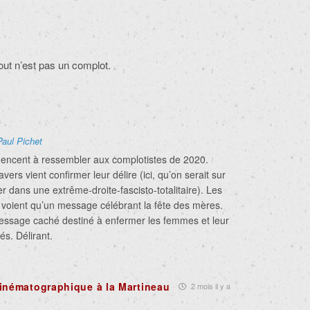
ut n’est pas un complot.
a
Paul Pichet
mmencent à ressembler aux complotistes de 2020.
vers vient confirmer leur délire (ici, qu’on serait sur
er dans une extrême-droite-fascisto-totalitaire). Les
voient qu’un message célébrant la fête des mères.
essage caché destiné à enfermer les femmes et leur
és. Délirant.
inématographique à la Martineau
2 mois il y a