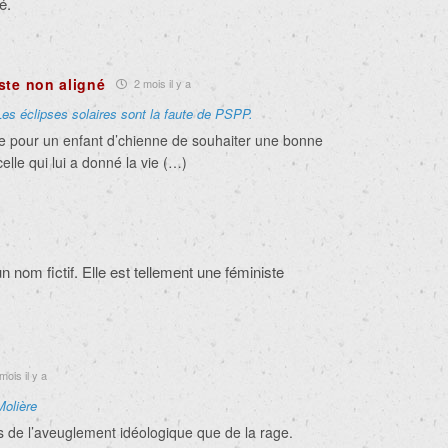
é.
ste non aligné
2 mois il y a
Les éclipses solaires sont la faute de PSPP.
cile pour un enfant d’chienne de souhaiter une bonne
elle qui lui a donné la vie (…)
n nom fictif. Elle est tellement une féministe
mois il y a
Molière
us de l’aveuglement idéologique que de la rage.