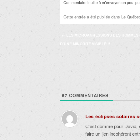
Commentaire inutile à m’envoyer: on peut pu 
Cette entrée a été publiée dans
Le Québec 
Navigation
←
LES MICROAGRESSIONS DES HOMMES 
des
D’UNE MINORITÉ VISIBLE!!!
articles
67
COMMENTAIRES
Les éclipses solaires s
C’est comme pour David, An
faire un lien incohérent ent