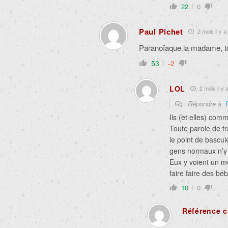
22
0
Paul Pichet
2 mois il y a
Paranoïaque la madame, to
53
-2
LOL
2 mois il y 
Répondre à
Ils (et elles) co
Toute parole de tra
le point de bascul
gens normaux n’y 
Eux y voient un m
faire faire des béb
10
0
Référence c