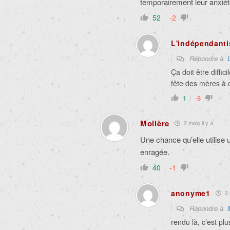
temporairement leur anxiét
52
-2
L'indépendanti
Répondre à
Ça doit être diffi
fête des mères à c
1
-8
Molière
2 mois il y a
Une chance qu’elle utilise u
enragée.
40
-1
anonyme1
2 
Répondre à
rendu là, c’est pl