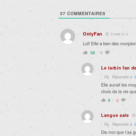
57
COMMENTAIRES
OnlyFan
2 mois il y a
Lol! Elle a ben des morpio
38
0
Le larbin fan d
Répondre à
Elle aurait les mo
choix de la vie qu
8
-2
Langue sale
Répondre à
Dis moi que t’as 