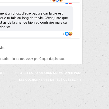
int!
parle...
le
13 mai 2026
par
Clique du plateau
.
EURS
ET C’EST LA POPULATION QUI VA PAYER POUR
LES COCHONNERIES DE TÉLÉ-QUÉBEC?
→