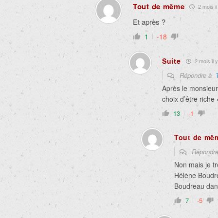
Tout de même
2 mois il
Et après ?
1
-18
Suite
2 mois il y
Répondre à
Après le monsieur
choix d’être riche 
13
-1
Tout de mê
Répondr
Non mais je tr
Hélène Boudrea
Boudreau dans 
7
-5