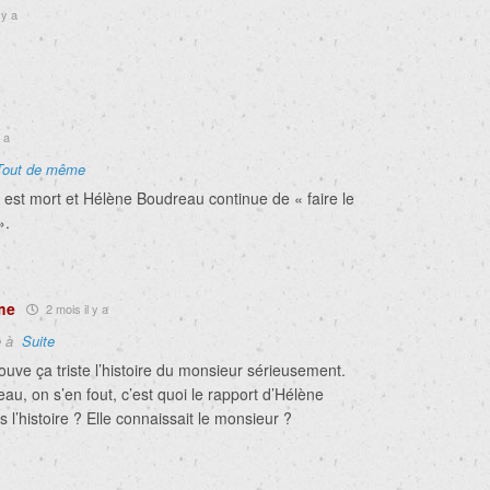
 y a
 a
Tout de même
 est mort et Hélène Boudreau continue de « faire le
».
me
2 mois il y a
e à
Suite
ouve ça triste l’histoire du monsieur sérieusement.
u, on s’en fout, c’est quoi le rapport d’Hélène
l’histoire ? Elle connaissait le monsieur ?