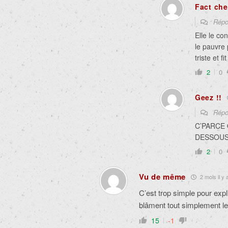
Fact che
Répo
Elle le co
le pauvre 
triste et 
2
0
Geez !!
Répo
C’PARCE
DESSOUS 
2
0
Vu de même
2 mois il y 
C’est trop simple pour expl
blâment tout simplement l
15
-1