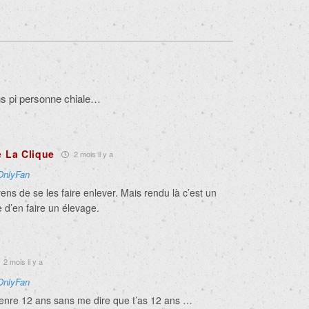
ns pi personne chiale…
e La Clique
2 mois il y a
OnlyFan
yens de se les faire enlever. Mais rendu là c’est un
e d’en faire un élevage.
2 mois il y a
OnlyFan
genre 12 ans sans me dire que t’as 12 ans …