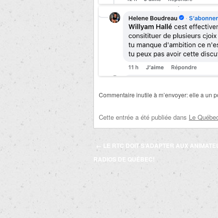
Commentaire inutile à m’envoyer: elle a un po
Cette entrée a été publiée dans
Le Québec 
Navigation
←
LE RTC DOIT S’ADAPTER AUX ANIMAT
des
RADIOS DE QUÉBEC!
articles