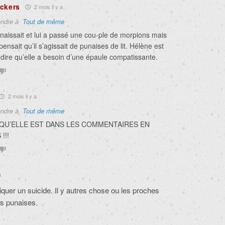
ckers
2 mois il y a
ndre à
Tout de même
nnaissait et lui a passé une cou-ple de morpions mais
pensait qu’il s’agissait de punaises de lit. Hélène est
fit dire qu’elle a besoin d’une épaule compatissante.
2 mois il y a
ndre à
Tout de même
 QU’ELLE EST DANS LES COMMENTAIRES EN
!!!
a
iquer un suicide. Il y autres chose ou les proches
es punaises.