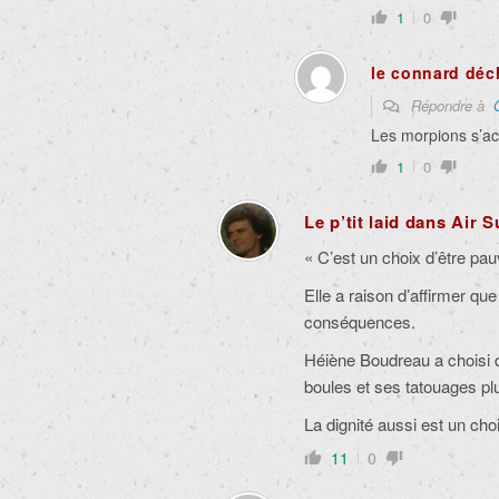
1
0
le connard déc
Répondre à
Les morpions s’ac
1
0
Le p’tit laid dans Air 
« C’est un choix d’être pa
Elle a raison d’affirmer que
conséquences.
Héiène Boudreau a choisi d
boules et ses tatouages plu
La dignité aussi est un cho
11
0