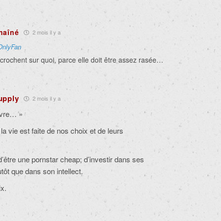
haîné
2 mois il y a
OnlyFan
crochent sur quoi, parce elle doit être assez rasée…
Supply
2 mois il y a
uvre… »
 la vie est faite de nos choix et de leurs
’être une pornstar cheap; d’investir dans ses
tôt que dans son intellect.
ix.