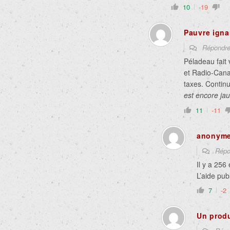
10
-19
Pauvre igna
Répondr
Péladeau fait 
et Radio-Canad
taxes. Continu
est encore ja
11
-11
anonym
Répo
Il y a 256
L’aide pub
7
-2
Un prod