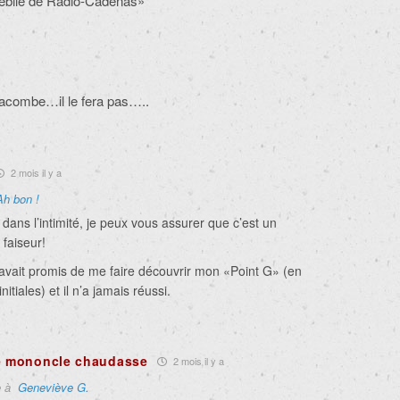
 débile de Radio-Cadenas»
acombe…il le fera pas…..
2 mois il y a
Ah bon !
 dans l’intimité, je peux vous assurer que c’est un
 faiseur!
’avait promis de me faire découvrir mon «Point G» (en
itiales) et il n’a jamais réussi.
de mononcle chaudasse
2 mois il y a
e à
Geneviève G.