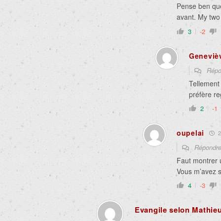
Pense ben que 
avant. My two
3
-2
Geneviè
Répo
Tellement
préfère re
2
-1
oupelai
2
Répondr
Faut montrer 
Vous m’avez s
4
-3
Evangile selon Mathie