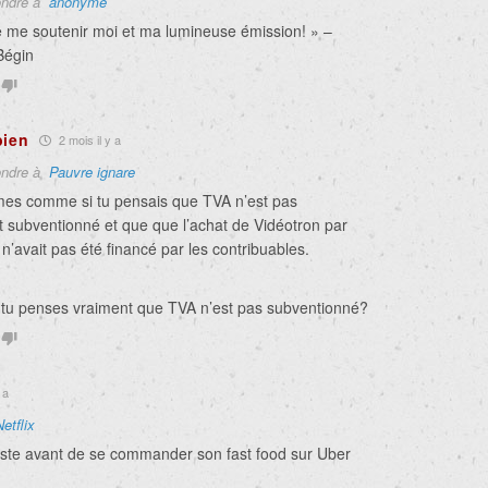
ndre à
anonyme
e me soutenir moi et ma lumineuse émission! » –
Bégin
bien
2 mois il y a
ndre à
Pauvre ignare
imes comme si tu pensais que TVA n’est pas
 subventionné et que que l’achat de Vidéotron par
’avait pas été financé par les contribuables.
tu penses vraiment que TVA n’est pas subventionné?
 a
Netflix
juste avant de se commander son fast food sur Uber