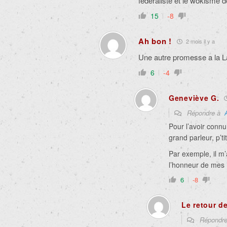
fédéraliste et le wokisme
15
-8
Ah bon !
2 mois il y a
Une autre promesse a la L
6
-4
Geneviève G.
Répondre à
Pour l’avoir connu
grand parleur, p’tit
Par exemple, il m
l’honneur de mes in
6
-8
Le retour 
Répondr