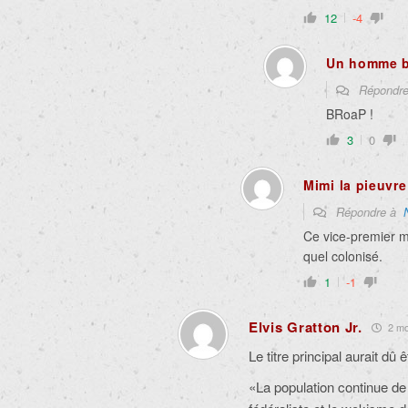
12
-4
Un homme 
Répondr
BRoaP !
3
0
Mimi la pieuvre
Répondre à
Ce vice-premier 
quel colonisé.
1
-1
Elvis Gratton Jr.
2 moi
Le titre principal aurait dû ê
«La population continue de