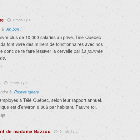
re
2 mois il y a
e à
Ah bon !
vivre plus de 10,000 salariés au privé. Télé-Québec
a font vivre des milliers de fonctionnaires avec nos
e donc de te faire lessiver la cervelle par
La journée
une
.
e
2 mois il y a
ndre à
Pauvre ignare
 employés à Télé-Québec, selon leur rapport annuel.
lique est d’environ 8,80$ par habitant. Pauvre toi.
uit de madame Bazzou
2 mois il y a