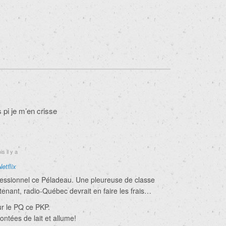
pi je m’en crisse
s il y a
Netflix
ofessionnel ce Péladeau. Une pleureuse de classe
enant, radio-Québec devrait en faire les frais…
our le PQ ce PKP.
ntées de lait et allume!