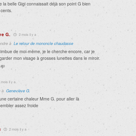
la belle Gigi connaissait déjà son point G bien
 cents.
ve G.
2 mois il y a
ndre à
Le retour de mononcle chaudasse
 imbue de moi-même, je le cherche encore, car je
garder mon visage à grosses lunettes dans le miroir.
 mois il y a
e à
Geneviève G.
une certaine chaleur Mme G. pour aller là
embler assez froide
u
2 mois il y a