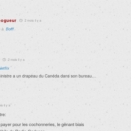
bogueur
2 mois il y a
e à
Bofff
2 mois il y a
Netflix
ministre a un drapeau du Canéda dans son bureau…
s il y a
tre:
 payer pour les cochonneries, le gênant biais