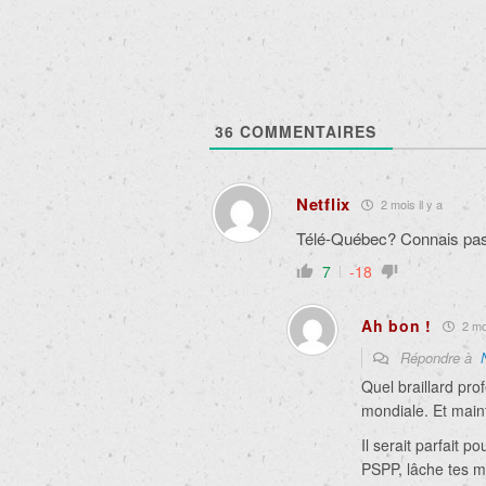
36
COMMENTAIRES
Netflix
2 mois il y a
Télé-Québec? Connais pas 
7
-18
Ah bon !
2 moi
Répondre à
Quel braillard pr
mondiale. Et maint
Il serait parfait p
PSPP, lâche tes mo