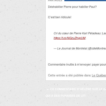
PARTAGES
Déshabiller Pierre pour habiller Paul?
C’est ben ridicule!
Cri du cœur de Pierre Karl Péladeau: La
https://t.co/NGzuZhvpUM
— Le Journal de Montréal (@JdeMontre
Commentaire inutile à m’envoyer: payer pour
Cette entrée a été publiée dans
Le Québec 
Navigation
←
CE COMMENTAIRE D’HÉLÈNE SUR LE 
des
QUI A DES PUNAISES DE LIT!
articles