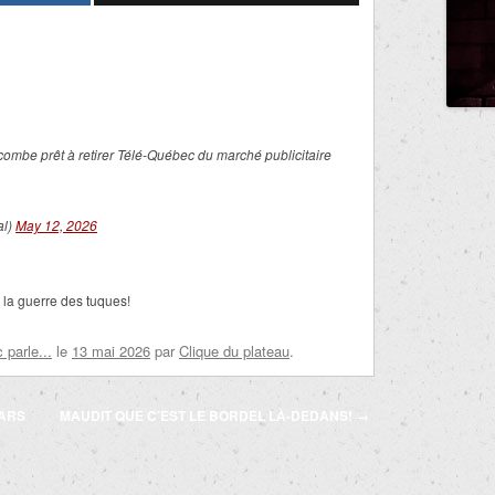
combe prêt à retirer Télé-Québec du marché publicitaire
al)
May 12, 2026
 la guerre des tuques!
parle...
le
13 mai 2026
par
Clique du plateau
.
GARS
MAUDIT QUE C’EST LE BORDEL LÀ-DEDANS!
→