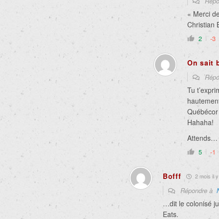
Répo
« Merci d
Christian 
2
-3
On sait 
Répo
Tu t’expr
hautement
Québécor n
Hahaha!
Attends… 
5
-1
Bofff
2 mois il y
Répondre à
…dit le colonisé 
Eats.