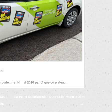
er?
parle...
le
14 mai 2026
par
Clique du plateau
.
FRAGE
LA PETIT COMÉDIENNE QUI PLEURNICHE TOÉ!!!
QUE
→