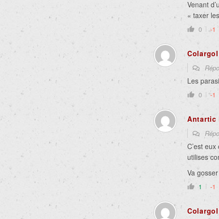
Venant d’u
« taxer les
0
-1
Colargol
Répo
Les parasi
0
-1
Antarti
Répo
C’est eux 
utilises c
Va gosser 
1
-1
Colargol