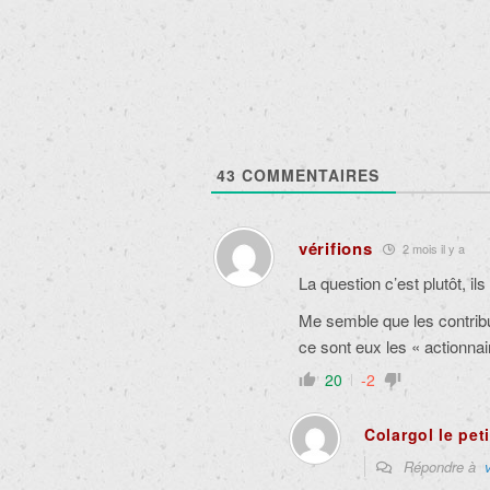
43
COMMENTAIRES
vérifions
2 mois il y a
La question c’est plutôt, i
Me semble que les contribu
ce sont eux les « actionna
20
-2
Colargol le pet
Répondre à