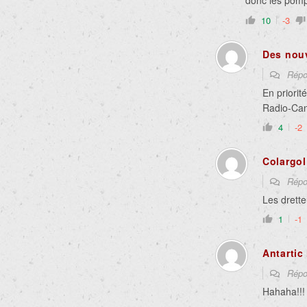
donc les pompi
10
-3
Des nou
Répo
En priorit
Radio-Ca
4
-2
Colargol
Répo
Les drette
1
-1
Antarti
Répo
Hahaha!!!