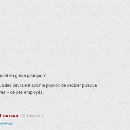
ls sont en grève pourquoi?
ables devraient avoir le pouvoir de décider puisque
ires » de ces employés.
it ourson
2 mois il y a
vérifions