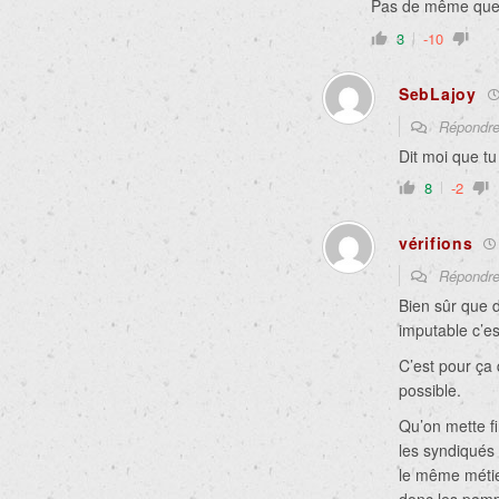
Pas de même que
3
-10
SebLajoy
Répondr
Dit moi que tu
8
-2
vérifions
Répondr
Bien sûr que 
imputable c’e
C’est pour ça
possible.
Qu’on mette fi
les syndiqués 
le même métier