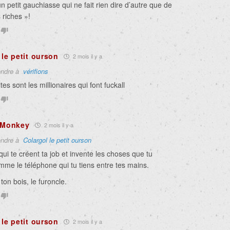
n petit gauchiasse qui ne fait rien dire d’autre que de
 riches »!
 le petit ourson
2 mois il y a
ndre à
vérifions
tes sont les millionaires qui font fuckall
c Monkey
2 mois il y a
ndre à
Colargol le petit ourson
qui te créent ta job et invente les choses que tu
omme le téléphone qui tu tiens entre tes mains.
ton bois, le furoncle.
 le petit ourson
2 mois il y a