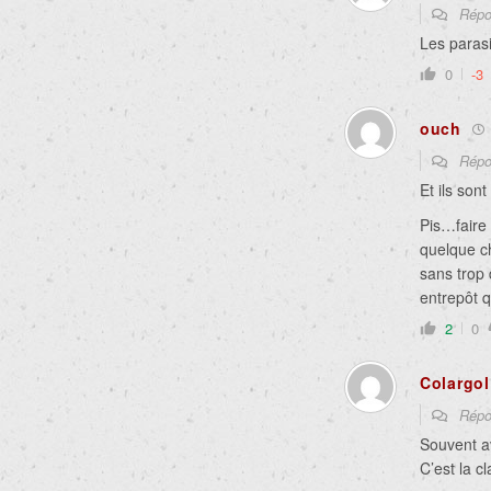
Répo
Les parasi
0
-3
ouch
Répo
Et ils son
Pis…faire 
quelque ch
sans trop
entrepôt 
2
0
Colargol
Répo
Souvent av
C’est la c