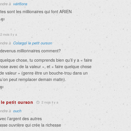
ndre à
vérifions
tes sont les millionaires qui font ARIEN
2 mois il y a
ndre à
Colargol le petit ourson
t devenus millionnaires comment?
quelque chose, tu comprends bien qu’il y a « faire
ose avec de la valeur », et « faire quelque chose
 de valeur » (genre être un bouche-trou dans un
qu’on peut remplacer demain matin).
 le petit ourson
2 mois il y a
ndre à
ouch
ec l’argent des autres
lasse ouvrière qui crée la richesse