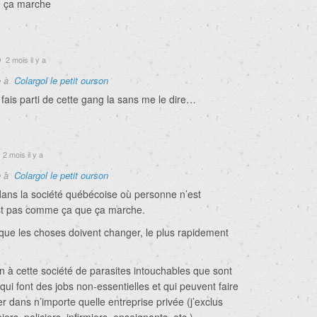
 ça marche
2 mois il y a
e à
Colargol le petit ourson
 fais parti de cette gang la sans me le dire…
2 mois il y a
e à
Colargol le petit ourson
dans la société québécoise où personne n’est
st pas comme ça que ça marche.
 que les choses doivent changer, le plus rapidement
n à cette société de parasites intouchables que sont
qui font des jobs non-essentielles et qui peuvent faire
 dans n’importe quelle entreprise privée (j’exclus