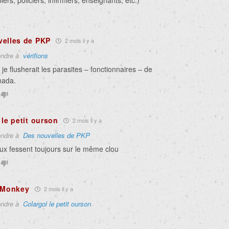
ers, policiers, infirmiers, enseignants, etc.)
velles de PKP
2 mois il y a
ndre à
vérifions
é je flusherait les parasites – fonctionnaires – de
nada.
 le petit ourson
2 mois il y a
ndre à
Des nouvelles de PKP
ux fessent toujours sur le même clou
c Monkey
2 mois il y a
ndre à
Colargol le petit ourson